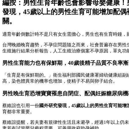
編按：男性生育年齡也會影響母嬰健康！
發現，45歲以上的男性生育可能增加配
關。
適育年齡倒數計時不是只有女生需擔心，男生也有生育時鐘，
台灣晚婚晚育趨勢，不孕症問題隨之而來，社會普遍存在男性生
生殖施行結果分析報告，人工生殖治療個案不孕原因，睪丸功
男性生育能力也有保鮮期，40歲後精子品質不良率漸
「生育是有保鮮期的。」衛生福利部國民健康署婦幼健康組副
高，染色體異常的機率也增加，使精子不易與卵子結合。
男性晚生育恐增寶寶罹患自閉症、配偶妊娠糖尿病機
蔡維誼也引用一份
國外研究發現，45歲以上的男性生育可能
育都非常重要。
蔡維誼提醒，若夫妻有規律性生活且未避孕，經過1年以上仍
妻若有試管嬰兒療程需要，可善用政府助孕補助。