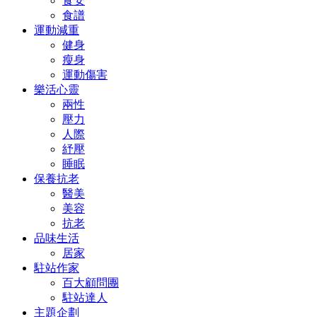
食安
食譜
運動減重
健身
瘦身
運動傷害
樂活心靈
兩性
壓力
人際
紓壓
睡眠
保養抗老
醫美
美容
抗老
品味生活
居家
駐站作家
百大顧問團
駐站達人
主題企劃