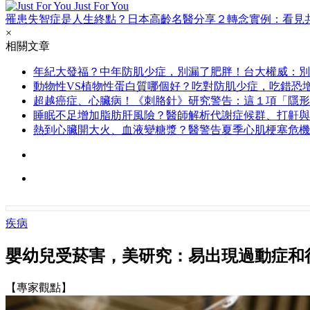
Just For You
罹患失智症是人生終點？日本高齡名醫分享２轉念實例：看見
×
相關文章
年紀大發福？中年防肌少症，別漏了肥胖！台大權威：別
動物性VS植物性蛋白質哪個好？吃對防肌少症，吃錯恐增
超越癌症、心臟病！《刺胳針》研究警告：這１項「隱形
睡眠不足增加脂肪肝風險？醫師解析代謝症候群、打鼾與
熱到心臟開大火、血液變糖漿？醫警告夏季心肌梗塞危機
疾病
嬰幼兒受菸害，美研究：易出現過動症和
【專家觀點】