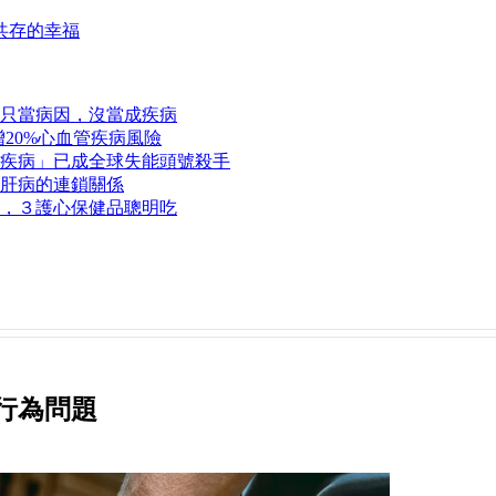
共存的幸福
只當病因，沒當成疾病
20%心血管疾病風險
疾病」已成全球失能頭號殺手
肝病的連鎖關係
，３護心保健品聰明吃
行為問題