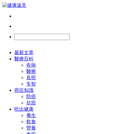
最新文章
醫療百科
疾病
醫療
長照
失智
癌症知識
防癌
抗癌
吃出健康
養生
飲食
營養