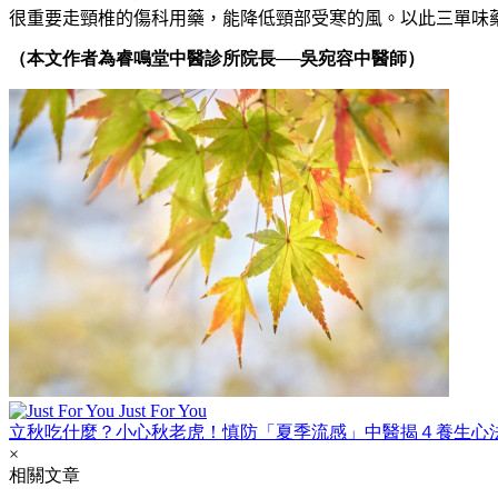
很重要走頸椎的傷科用藥，能降低頸部受寒的風。
以此三單味
（本文作者為睿鳴堂中醫診所院長──吳宛容中醫師）
Just For You
立秋吃什麼？小心秋老虎！慎防「夏季流感」中醫揭４養生心
×
相關文章