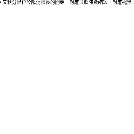
。又秋分是位於陽消陰長的開始，對應日照時數縮短，對應褪黑