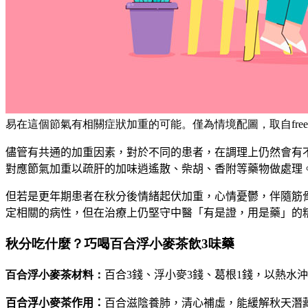
易在這個節氣有相關症狀加重的可能。僅為情境配圖，取自freep
儘管有共通的加重因素，對於不同的患者，在調理上仍然會有
對應節氣加重以疏肝的加味逍遙散、柴胡、香附等藥物做處理
但若是更年期患者在秋分後情緒起伏加重，心情憂鬱，伴隨筋
定相關的病性，但在治療上仍堅守中醫「有是證，用是藥」的
秋分吃什麼？
巧喝
百合浮小麥茶飲3味
藥
百合浮小麥茶材料：
百合3錢、浮小麥3錢、葛根1錢，以熱水
百合浮小麥茶作用：
百合滋陰養肺，清心補虛，能緩解秋天潛