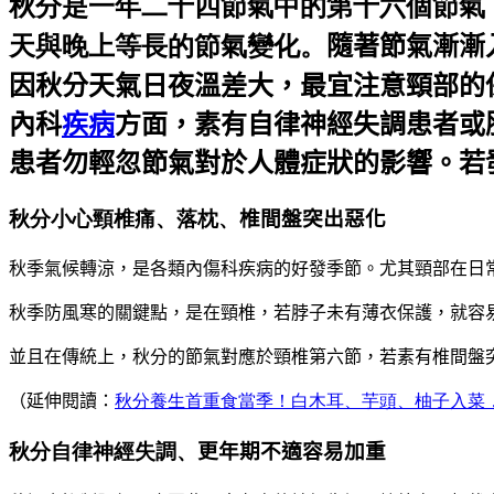
秋分是一年二十四節氣中的第十六個節氣，
天與晚上等長的節氣變化。
隨著節氣漸漸
因秋分天氣日夜溫差大，最宜注意頸部的
內科
疾病
方面，素有自律神經失調患者或
患者勿輕忽節氣對於人體症狀的影響。若
秋分小心頸椎痛、落枕、
椎間盤突出惡化
秋季氣候轉涼，是各類內傷科疾病的好發季節。尤其頸部在日
秋季防風寒的關鍵點，是在頸椎，若脖子未有薄衣保護，就容
並且在傳統上，秋分的節氣對應於頸椎第六節，若素有椎間盤
（延伸閱讀：
秋分養生首重食當季！白木耳、芋頭、柚子入菜
秋分自律神經失調、
更年期不適
容
易加重