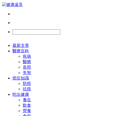
最新文章
醫療百科
疾病
醫療
長照
失智
癌症知識
防癌
抗癌
吃出健康
養生
飲食
營養