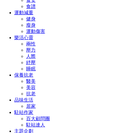
食安
食譜
運動減重
健身
瘦身
運動傷害
樂活心靈
兩性
壓力
人際
紓壓
睡眠
保養抗老
醫美
美容
抗老
品味生活
居家
駐站作家
百大顧問團
駐站達人
主題企劃