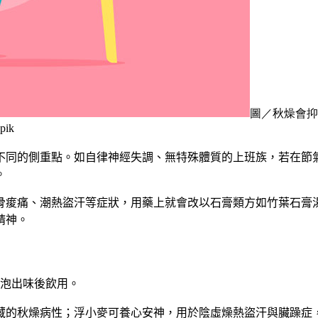
圖／秋燥會抑
ik
不同的側重點。如自律神經失調、無特殊體質的上班族，若在節
。
骨痠痛、潮熱盜汗等症狀，用藥上就會改以石膏類方如竹葉石膏
精神。
沖泡出味後飲用。
藏的秋燥病性；浮小麥可養心安神，用於陰虛燥熱盜汗與臟躁症