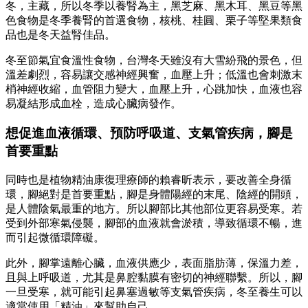
冬，主藏，所以冬季以養腎為主，黑芝麻、黑木耳、黑豆等黑
色食物是冬季養腎的首選食物，核桃、桂圓、栗子等堅果類食
品也是冬天益腎佳品。
冬至節氣宜食溫性食物，台灣冬天雖沒有大雪紛飛的景色，但
溫差劇烈，容易讓交感神經興奮，血壓上升；低溫也會刺激末
梢神經收縮，血管阻力變大，血壓上升，心跳加快，血液也容
易凝結形成血栓，造成心臟病發作。
想促進血液循環、預防呼吸道、支氣管疾病，腳是
首要重點
同時也是植物精油康復理療師的賴睿昕表示，要改善全身循
環，腳絕對是首要重點，腳是身體陽經的末尾、陰經的開頭，
是人體陰氣最重的地方。所以腳部比其他部位更容易受寒。若
受到外部寒氣侵襲，腳部的血液就會淤積，導致循環不暢，進
而引起微循環障礙。
此外，腳掌遠離心臟，血液供應少，表面脂肪薄，保溫力差，
且與上呼吸道，尤其是鼻腔黏膜有密切的神經聯繫。所以，腳
一旦受寒，就可能引起鼻塞過敏等支氣管疾病，冬至養生可以
適當使用「精油」來幫助自己。