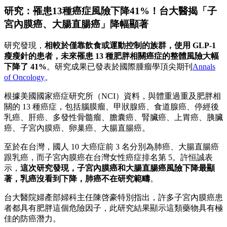
研究：罹患13種癌症風險下降41%！台大醫揭「子
宮內膜癌、大腸直腸癌」降幅顯著
研究發現，
相較於僅靠飲食或運動控制的族群，使用 GLP-1
瘦瘦針的患者，未來罹患 13 種肥胖相關癌症的整體風險大幅
下降了 41%
。研究成果已發表於國際腫瘤學頂尖期刊
Annals
of Oncology
。
根據美國國家癌症研究所（NCI）資料，與體重過重及肥胖相
關的 13 種癌症，包括腦膜瘤、甲狀腺癌、食道腺癌、停經後
乳癌、肝癌、多發性骨髓瘤、膽囊癌、腎臟癌、上胃癌、胰臟
癌、子宮內膜癌、卵巢癌、大腸直腸癌。
至於在台灣，國人 10 大癌症前 3 名分別為肺癌、大腸直腸癌
跟乳癌，而子宮內膜癌在台灣女性癌症排名第 5。許恒誠表
示，
這次研究發現，子宮內膜癌和大腸直腸癌風險下降最顯
著，乳癌沒看到下降，肺癌不在研究範疇
。
台大醫院婦產部婦科主任陳啓豪特別指出，許多子宮內膜癌患
者都具有肥胖這個危險因子，此研究結果顯示這類藥物具有極
佳的防癌潛力。