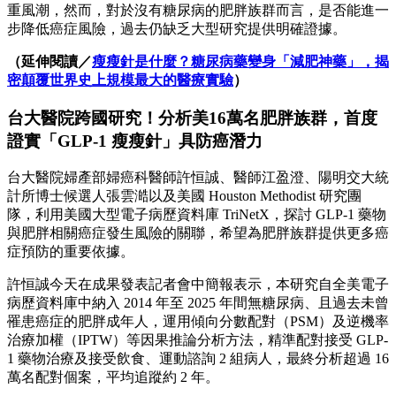
重風潮，然而，對於沒有糖尿病的肥胖族群而言，是否能進一
步降低癌症風險，過去仍缺乏大型研究提供明確證據。
（延伸閱讀／
瘦瘦針是什麼？糖尿病藥變身「減肥神藥」，揭
密顛覆世界史上規模最大的醫療實驗
）
台大醫院跨國研究！分析美16萬名肥胖族群，首度
證實「GLP-1 瘦瘦針」具防癌潛力
台大醫院婦產部婦癌科醫師許恒誠、醫師江盈澄、陽明交大統
計所博士候選人張雲澔以及美國 Houston Methodist 研究團
隊，利用美國大型電子病歷資料庫 TriNetX，探討 GLP-1 藥物
與肥胖相關癌症發生風險的關聯，希望為肥胖族群提供更多癌
症預防的重要依據。
許恒誠今天在成果發表記者會中簡報表示，本研究自全美電子
病歷資料庫中納入 2014 年至 2025 年間無糖尿病、且過去未曾
罹患癌症的肥胖成年人，運用傾向分數配對（PSM）及逆機率
治療加權（IPTW）等因果推論分析方法，精準配對接受 GLP-
1 藥物治療及接受飲食、運動諮詢 2 組病人，最終分析超過 16
萬名配對個案，平均追蹤約 2 年。