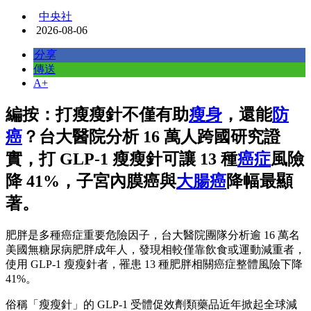
中央社
2026-08-06
分享
傳送
A+
編按：打瘦瘦針不僅有助
瘦身
，還能
防
癌
？台大醫院分析 16 萬人跨國研究證
實，打 GLP-1 瘦瘦針可讓 13 種
癌症
風險
降 41%，子宮內膜癌與
大腸癌
降幅最顯
著。
肥胖是多種癌症重要危險因子，台大醫院團隊分析逾 16 萬名
美國無糖尿病肥胖成年人，發現相較僅靠飲食或運動減重者，
使用 GLP-1 瘦瘦針者，罹患 13 種肥胖相關癌症整體風險下降
41%。
俗稱「瘦瘦針」的 GLP-1 受體促效劑類藥品近年掀起全球減