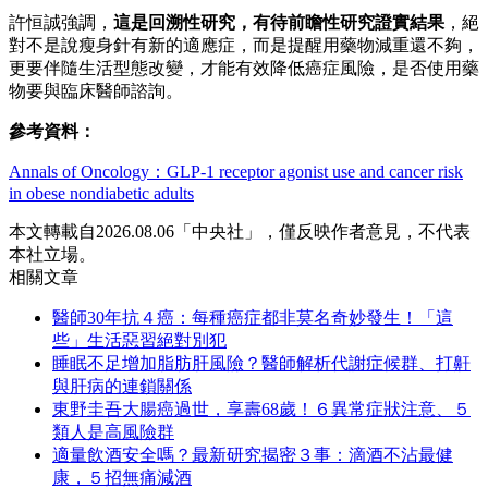
許恒誠強調，
這是回溯性研究，有待前瞻性研究證實結果
，絕
對不是說瘦身針有新的適應症，而是提醒用藥物減重還不夠，
更要伴隨生活型態改變，才能有效降低癌症風險，是否使用藥
物要與臨床醫師諮詢。
參考資料：
Annals of Oncology：GLP-1 receptor agonist use and cancer risk
in obese nondiabetic adults
本文轉載自2026.08.06「中央社」，僅反映作者意見，不代表
本社立場。
相關文章
醫師30年抗４癌：每種癌症都非莫名奇妙發生！「這
些」生活惡習絕對別犯
睡眠不足增加脂肪肝風險？醫師解析代謝症候群、打鼾
與肝病的連鎖關係
東野圭吾大腸癌過世，享壽68歲！６異常症狀注意、５
類人是高風險群
適量飲酒安全嗎？最新研究揭密３事：滴酒不沾最健
康，５招無痛減酒