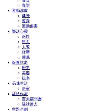
食安
食譜
運動減重
健身
瘦身
運動傷害
樂活心靈
兩性
壓力
人際
紓壓
睡眠
保養抗老
醫美
美容
抗老
品味生活
居家
駐站作家
百大顧問團
駐站達人
主題企劃