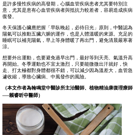
是許多慢性疾病的高發期，心腦血管疾病患者尤其要特別注
意，尤其是患有心血管疾病者與抵抗力較差者，容易造成疾病
復發。
冬天保護心臟應把握「早臥晚起，必待日光」原則，中醫認為
陽氣可以推動五臟六腑的運作，也是人體溫暖的來源。充足的
睡眠可以補充陽氣，早上等身體暖了再出門，避免清晨嚴寒著
涼。
想要外出運動，也要避免過早出門，最好等到天亮、氣溫升高
再開始。冬季運動也不宜太激烈，只要能微微出汗就好，快
走、打太極都對身體都很不錯，可以減少因為溫差大，血管急
遽收縮，導致心臟病、中風發作的風險。
（本文作者為
翰鳴堂中醫診所主治醫師、植物精油康復理療師
──
賴睿昕中醫師
）