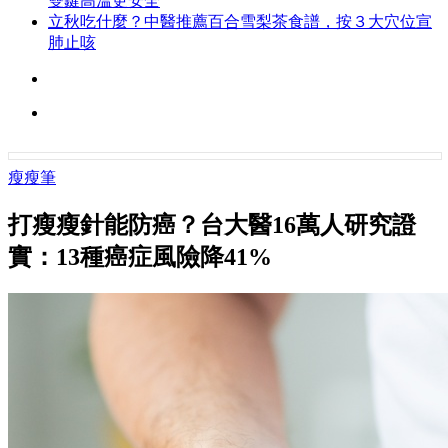
雙鍵高溫更安全
立秋吃什麼？中醫推薦百合雪梨茶食譜，按３大穴位宣
肺止咳
瘦瘦筆
打瘦瘦針能防癌？台大醫16萬人研究證
實：13種癌症風險降41%