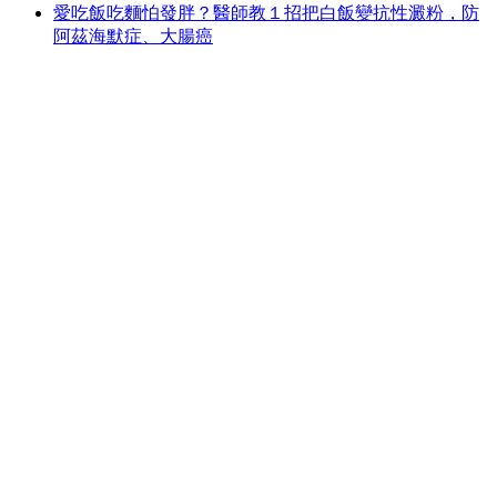
愛吃飯吃麵怕發胖？醫師教１招把白飯變抗性澱粉，防
阿茲海默症、大腸癌