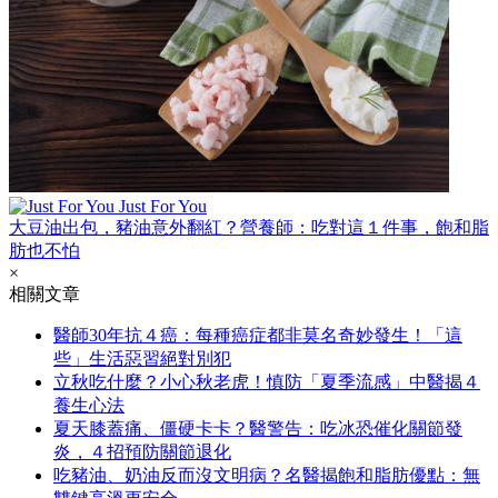
Just For You
大豆油出包，豬油意外翻紅？營養師：吃對這１件事，飽和脂
肪也不怕
×
相關文章
醫師30年抗４癌：每種癌症都非莫名奇妙發生！「這
些」生活惡習絕對別犯
立秋吃什麼？小心秋老虎！慎防「夏季流感」中醫揭４
養生心法
夏天膝蓋痛、僵硬卡卡？醫警告：吃冰恐催化關節發
炎，４招預防關節退化
吃豬油、奶油反而沒文明病？名醫揭飽和脂肪優點：無