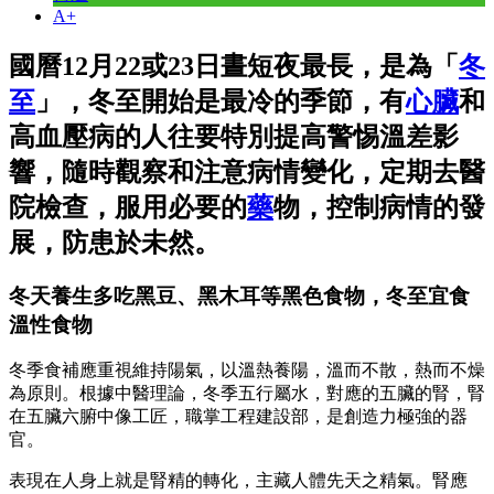
A+
國曆12月22或23日晝短夜最長，是為「
冬
至
」，冬至開始是最冷的季節，有
心臟
和
高血壓病的人往要特別提高警惕溫差影
響，隨時觀察和注意病情變化，定期去醫
院檢查，服用必要的
藥
物，控制病情的發
展，防患於未然。
冬天養生多吃黑豆、黑木耳等黑色食物，冬至宜食
溫性食物
冬季食補應重視維持陽氣，以溫熱養陽，溫而不散，熱而不燥
為原則。根據中醫理論，冬季五行屬水，對應的五臟的腎，腎
在五臟六腑中像工匠，職掌工程建設部，是創造力極強的器
官。
表現在人身上就是腎精的轉化，主藏人體先天之精氣。腎應