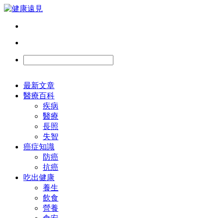
最新文章
醫療百科
疾病
醫療
長照
失智
癌症知識
防癌
抗癌
吃出健康
養生
飲食
營養