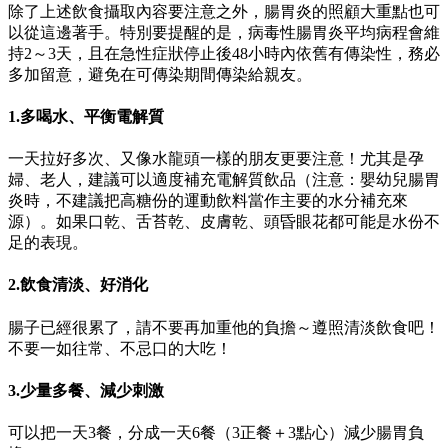
除了上述飲食攝取內容要注意之外，腸胃炎的照顧大重點也可
以從這邊著手。特別要提醒的是，病毒性腸胃炎平均病程會維
持2～3天，且在急性症狀停止後48小時內依舊有傳染性，務必
多加留意，避免在可傳染期間傳染給親友。
1.多喝水、平衡電解質
一天拉好多次、又像水龍頭一樣的朋友更要注意！尤其是孕
婦、老人，建議可以適度補充電解質飲品（注意：嬰幼兒腸胃
炎時，不建議把高糖份的運動飲料當作主要的水分補充來
源）。如果口乾、舌苔乾、皮膚乾、頭昏眼花都可能是水份不
足的表現。
2.飲食清淡、好消化
腸子已經很累了，請不要再加重他的負擔～遵照清淡飲食吧！
不要一如往常、不忌口的大吃！
3.少量多餐、減少刺激
可以把一天3餐，分成一天6餐（3正餐＋3點心）減少腸胃負