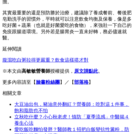
擔。
其實最重要的還是預防勝於治療，建議除了養成餐前、餐後肥
皂勤洗手的習慣外，平時就可以注意飲食均衡及保養，像是多
吃好菌＋蔬果（也就是好菌愛吃的食物），來強壯一下自己的
免疫跟腸道環境。另外若是腸胃炎一直未好轉，務必儘速就
醫。
延伸閱讀
腹瀉吃白粥拉得更嚴重？飲食這樣搭才對
※本文由
高敏敏營養師
授權提供，
原文請點此
。
更多內容請至【
臉書粉絲團
】／【
部落格
】
相關文章
大豆油出包，豬油意外翻紅？營養師：吃對這１件事，
飽和脂肪也不怕
立秋吃什麼？小心秋老虎！慎防「夏季流感」中醫揭４
養生心法
愛吃飯吃麵怕發胖？醫師教１招把白飯變抗性澱粉，防