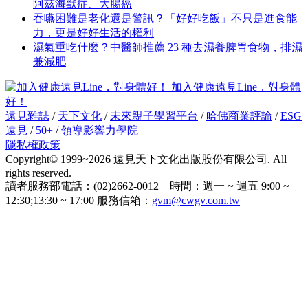
阿茲海默症、大腸癌
吞嚥困難是老化還是警訊？「好好吃飯」不只是進食能
力，更是好好生活的權利
濕氣重吃什麼？中醫師推薦 23 種去濕養脾胃食物，排濕
兼減肥
加入健康遠見Line，對身體
好！
遠見雜誌
/
天下文化
/
未來親子學習平台
/
哈佛商業評論
/
ESG
遠見
/
50+
/
領導影響力學院
隱私權政策
Copyright© 1999~2026 遠見天下文化出版股份有限公司. All
rights reserved.
讀者服務部電話：(02)2662-0012 時間：週一 ~ 週五 9:00 ~
12:30;13:30 ~ 17:00 服務信箱：
gvm@cwgv.com.tw