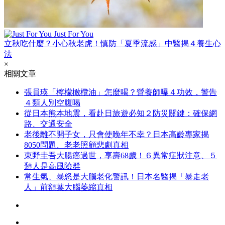
Just For You
立秋吃什麼？小心秋老虎！慎防「夏季流感」中醫揭４養生心
法
×
相關文章
張員瑛「檸檬橄欖油」怎麼喝？營養師曝４功效，警告
４類人別空腹喝
從日本熊本地震，看赴日旅遊必知２防災關鍵：確保網
路、交通安全
老後離不開子女，只會使晚年不幸？日本高齡專家揭
8050問題、老老照顧悲劇真相
東野圭吾大腸癌過世，享壽68歲！６異常症狀注意、５
類人是高風險群
常生氣、暴怒是大腦老化警訊！日本名醫揭「暴走老
人」前額葉大腦萎縮真相