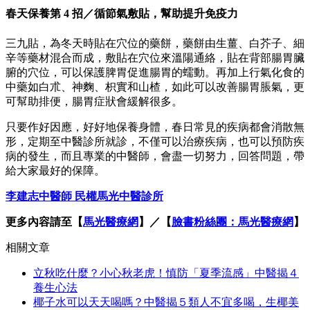
春天保養第 4 招／循節氣敷貼，幫助提升免疫力
三九貼，為冬天時貼在穴位的藥餅，藥餅由生薑、白芥子、細
辛等藥材混合而成，敷貼在穴位來溫陽通絡，貼在背部腸胃臟
腑的穴位，可以保護脾胃促進腸胃的蠕動。再加上行氣化食的
中藥如白朮、神麴、枳實和山楂，如此可以改善腸胃脹氣，更
可幫助排便，腸胃症狀會緩解很多。
只要作好因應，好好地保養身體，春日常見的疾病都會消散無
形，定期至中醫診所就診，不僅可以治療疾病，也可以預防疾
病的發生，而且專業的中醫師，會盡一切努力，回答問題，帶
給大家最好的保障。
李建志中醫師 民權馬光中醫診所
更多內容請至【
馬光醫療網
】／【
臉書粉絲團：馬光醫療網
】
相關文章
立秋吃什麼？小心秋老虎！慎防「夏季流感」中醫揭４
養生心法
椰子水可以天天喝嗎？中醫揭５類人不宜多喝，生椰美