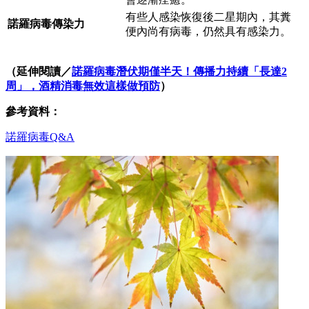
有些人感染恢復後二星期內，其糞
諾羅病毒傳染力
便內尚有病毒，仍然具有感染力。
（延伸閱讀／
諾羅病毒潛伏期僅半天！傳播力持續「長達2
周」，酒精消毒無效這樣做預防
）
參考資料：
諾羅病毒Q&A