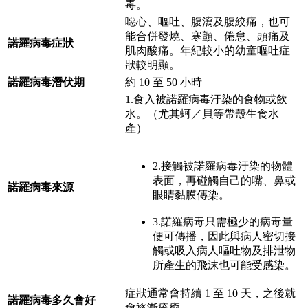
毒。
噁心、嘔吐、腹瀉及腹絞痛，也可
能合併發燒、寒顫、倦怠、頭痛及
諾羅病毒症狀
肌肉酸痛。年紀較小的幼童嘔吐症
狀較明顯。
諾羅病毒潛伏期
約 10 至 50 小時
1.食入被諾羅病毒汙染的食物或飲
水。（尤其蚵／貝等帶殼生食水
產）
2.接觸被諾羅病毒汙染的物體
表面，再碰觸自己的嘴、鼻或
諾羅病毒來源
眼睛黏膜傳染。
3.諾羅病毒只需極少的病毒量
便可傳播，因此與病人密切接
觸或吸入病人嘔吐物及排泄物
所產生的飛沫也可能受感染。
症狀通常會持續 1 至 10 天，之後就
諾羅病毒多久會好
會逐漸痊癒。