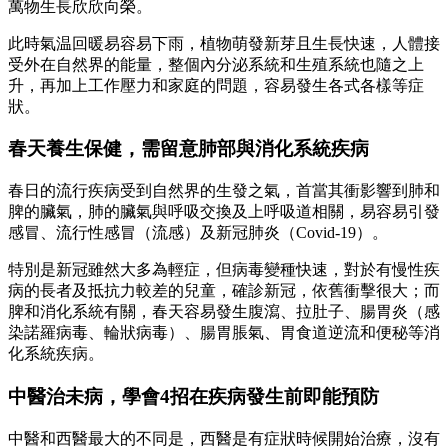
萬物生長欣欣向榮。
此時氣温回暖易容易下雨，植物萌發新芽且生長快速，人體接
受外在自然界的能量，整個內分泌系統和生殖系統也隨之上
升，再加上工作壓力和家庭的問題，容易發生各式各樣等症
狀。
春天養生保健，需留意肺部與消化系統疾病
春日的流行疾病受到自然界的生發之氣，首當其衝影響到肺和
脾的臟氣，肺的臟氣與呼吸交換及上呼吸道相關，易容易引發
感冒、流行性感冒（流感）及新冠肺炎（Covid-19）。
特別是新冠雖然大多為輕症，但病毒變種快速，對於有慢性疾
病的長者及抵抗力較差的兒童，確診新冠，依舊衝擊很大；而
脾和消化系統有關，春天容易發生腹瀉、拉肚子、腸胃炎（感
染諾羅病毒、輪狀病毒）、腸胃脹氣、胃食道逆流和便秘等消
化系統疾病。
中醫治未病，學會4招在疾病發生前即能預防
中醫和西醫最大的不同是，西醫是有症狀時候開始治療，沒有