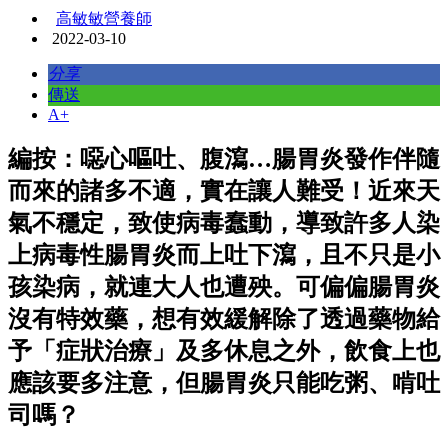
高敏敏營養師
2022-03-10
分享
傳送
A+
編按：噁心嘔吐、腹瀉…腸胃炎發作伴隨
而來的諸多不適，實在讓人難受！近來天
氣不穩定，致使病毒蠢動，導致許多人染
上病毒性腸胃炎而上吐下瀉，且不只是小
孩染病，就連大人也遭殃。可偏偏腸胃炎
沒有特效藥，想有效緩解除了透過藥物給
予「症狀治療」及多休息之外，飲食上也
應該要多注意，但腸胃炎只能吃粥、啃吐
司嗎？