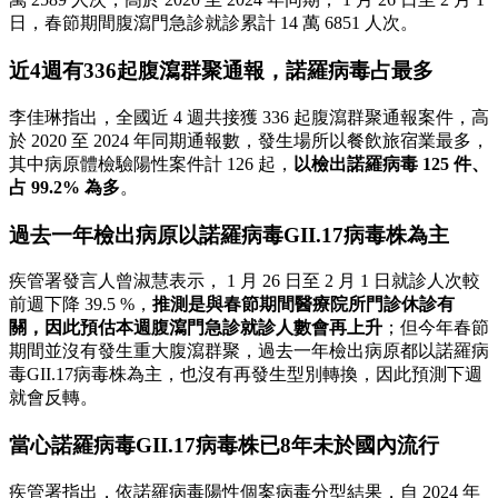
日，春節期間腹瀉門急診就診累計 14 萬 6851 人次。
近4週有336起腹瀉群聚通報，諾羅病毒占最多
李佳琳指出，全國近 4 週共接獲 336 起腹瀉群聚通報案件，高
於 2020 至 2024 年同期通報數，發生場所以餐飲旅宿業最多，
其中病原體檢驗陽性案件計 126 起，
以檢出諾羅病毒 125 件、
占 99.2% 為多
。
過去一年檢出病原以諾羅病毒GII.17病毒株為主
疾管署發言人曾淑慧表示， 1 月 26 日至 2 月 1 日就診人次較
前週下降 39.5 %，
推測是與春節期間醫療院所門診休診有
關，因此預估本週腹瀉門急診就診人數會再上升
；但今年春節
期間並沒有發生重大腹瀉群聚，過去一年檢出病原都以諾羅病
毒GII.17病毒株為主，也沒有再發生型別轉換，因此預測下週
就會反轉。
當心諾羅病毒GII.17病毒株已8年未於國內流行
疾管署指出，依諾羅病毒陽性個案病毒分型結果，自 2024 年