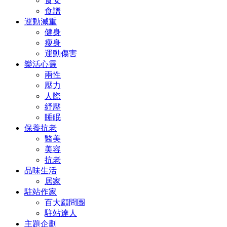
食安
食譜
運動減重
健身
瘦身
運動傷害
樂活心靈
兩性
壓力
人際
紓壓
睡眠
保養抗老
醫美
美容
抗老
品味生活
居家
駐站作家
百大顧問團
駐站達人
主題企劃