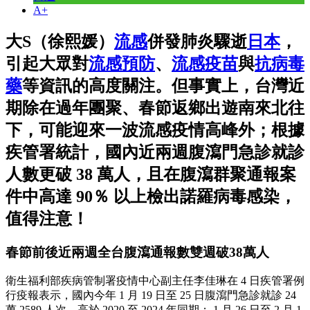
A+
大S（徐熙媛）
流感
併發肺炎驟逝
日本
，
引起大眾對
流感預防
、
流感疫苗
與
抗病毒
藥
等資訊的高度關注。但事實上，台灣近
期除在過年團聚、春節返鄉出遊南來北往
下，可能迎來一波流感疫情高峰外；根據
疾管署統計，國內近兩週腹瀉門急診就診
人數更破 38 萬人，且在腹瀉群聚通報案
件中高達 90％ 以上檢出諾羅病毒感染，
值得注意！
春節前後近兩週全台腹瀉通報數雙週破38萬人
衛生福利部疾病管制署疫情中心副主任李佳琳在 4 日疾管署例
行疫報表示，國內今年 1 月 19 日至 25 日腹瀉門急診就診 24
萬 2589 人次，高於 2020 至 2024 年同期； 1 月 26 日至 2 月 1