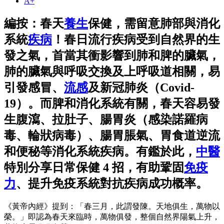
A+
編按：春天
養生
保健，需留意肺部與消化
系統
疾病
！春日流行疾病受到自然界的生
發之氣，首當其衝影響到肺和脾的臟氣，
肺的臟氣與呼吸交換及上呼吸道相關，易
引發感冒、
流感
及新冠肺炎（Covid-
19）。而脾和消化系統有關，春天容易發
生腹瀉、拉肚子、腸胃炎（感染諾羅病
毒、輪狀病毒）、腸胃脹氣、胃食道逆流
和便秘等消化系統疾病。有鑑於此，
中醫
特別分享日常保健 4 招，有助鞏固
免疫
力
、提升免疫系統對抗疾病成功概率。
《黃帝內經》提到：「春三月，此謂發陳。天地俱生，萬物以
榮。」即認為春天來臨時，萬物俱發，整個自然界陽氣上升，