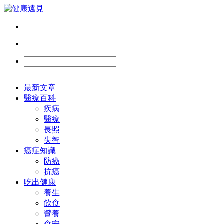
最新文章
醫療百科
疾病
醫療
長照
失智
癌症知識
防癌
抗癌
吃出健康
養生
飲食
營養