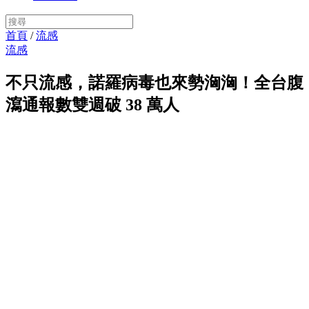
首頁
/
流感
流感
不只流感，諾羅病毒也來勢洶洶！全台腹
瀉通報數雙週破 38 萬人