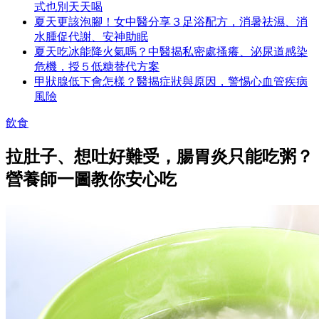
式也別天天喝
夏天更該泡腳！女中醫分享３足浴配方，消暑祛濕、消
水腫促代謝、安神助眠
夏天吃冰能降火氣嗎？中醫揭私密處搔癢、泌尿道感染
危機，授５低糖替代方案
甲狀腺低下會怎樣？醫揭症狀與原因，警惕心血管疾病
風險
飲食
拉肚子、想吐好難受，腸胃炎只能吃粥？
營養師一圖教你安心吃