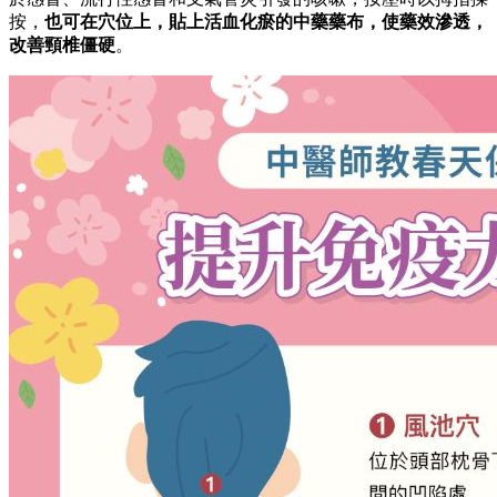
按，
也可在穴位上，貼上活血化瘀的中藥藥布，使藥效滲透，
改善頸椎僵硬
。