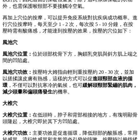
外，也需保護喉頸部不要接觸冷空氣。
再加上穴位的按摩，可以提升免疫系統對抗疾病成功概率。進
行穴位按摩時，每天至少 1 - 2 次，每次按 5 - 10 分鐘，在按
壓時需有酸痛感，才能達到按壓的效果，按壓的穴位如下：
風池穴
風池穴位置：
位於頭部枕骨下方，胸鎖乳突肌與斜方肌上端之
間的凹陷處。
風池穴功效：
按壓時大姆指由輕到重按壓約 20 - 30 次，並加
以搓揉讓皮膚有熱感，這樣的方式可以促
進頭頸部血液的循
環
，不僅可以對抗寒冷的氣候，也可
緩解頭頸部緊繃的肌肉，
減少頭暈和偏頭痛發生
的機率。
大椎穴
大椎穴位置：
在低頭時，脖子和背部相接的地方，有塊明顯骨
頭隆起，大椎穴即於其下方凹陷處。
大椎穴
功效：
主要功效是促進循環，降低頸部的酸脹感，常用
於感冒、流行性感冒和支氣管炎引發的咳嗽，按壓時以拇指揉