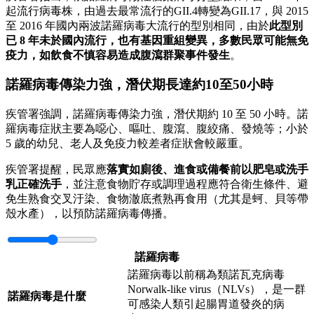
起流行病毒株，由過去最常流行的GII.4轉變為GII.17，與 2015
至 2016 年國內兩波諾羅病毒大流行的型別相同，由於
此型別
已 8 年未於國內流行，也有基因重組變異，多數民眾可能無免
疫力，如飲食不慎容易造成腹瀉群聚事件發生
。
諾羅病毒傳染力強，潛伏期長達約10至50小時
疾管署強調，諾羅病毒傳染力強，潛伏期約 10 至 50 小時。諾
羅病毒症狀主要為噁心、嘔吐、腹瀉、腹絞痛、發燒等；小於
5 歲的幼兒、老人及免疫力較差者症狀會較嚴重。
疾管署提醒，民眾應
落實如廁後、進食或備餐前以肥皂或洗手
乳正確洗手
，並注意食物貯存或調理過程應符合衛生條件、避
免生熟食交叉汙染、食物澈底煮熟再食用（尤其是蚵、貝等帶
殼水產），以預防諾羅病毒傳播。
諾羅病毒
諾羅病毒以前稱為類諾瓦克病毒
Norwalk-like virus（NLVs），是一群
諾羅病毒是什麼
可感染人類引起腸胃道發炎的病