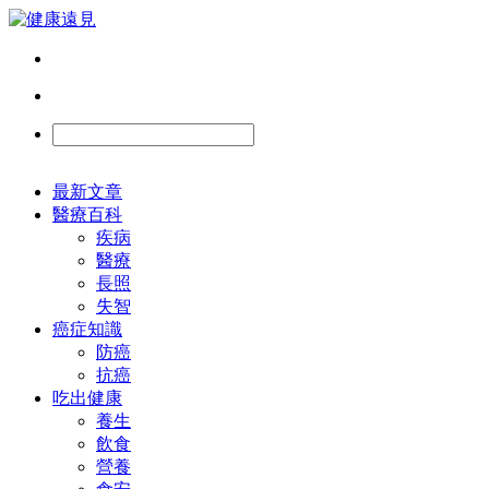
最新文章
醫療百科
疾病
醫療
長照
失智
癌症知識
防癌
抗癌
吃出健康
養生
飲食
營養