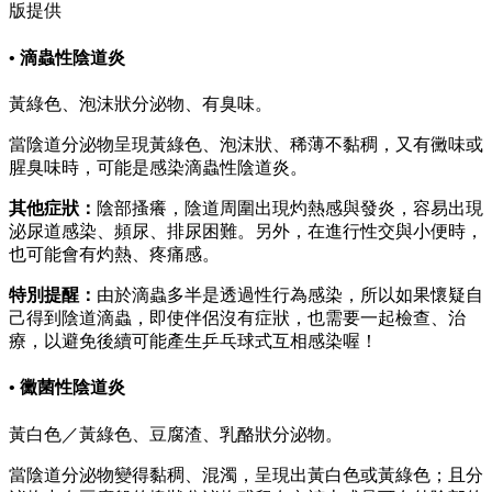
版提供
• 滴蟲性陰道炎
黃綠色、泡沫狀分泌物、有臭味。
當陰道分泌物呈現黃綠色、泡沫狀、稀薄不黏稠，又有黴味或
腥臭味時，可能是感染滴蟲性陰道炎。
其他症狀：
陰部搔癢，陰道周圍出現灼熱感與發炎，容易出現
泌尿道感染、頻尿、排尿困難。另外，在進行性交與小便時，
也可能會有灼熱、疼痛感。
特別提醒：
由於滴蟲多半是透過性行為感染，所以如果懷疑自
己得到陰道滴蟲，即使伴侶沒有症狀，也需要一起檢查、治
療，以避免後續可能產生乒乓球式互相感染喔！
• 黴菌性陰道炎
黃白色／黃綠色、豆腐渣、乳酪狀分泌物。
當陰道分泌物變得黏稠、混濁，呈現出黃白色或黃綠色；且分