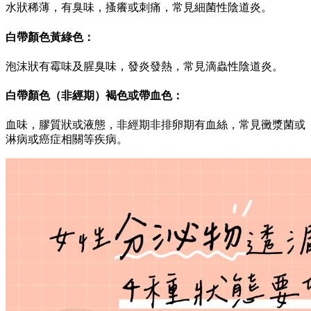
水狀稀薄，有臭味，搔癢或刺痛，常見細菌性陰道炎。
白帶顏色黃綠色：
泡沫狀有霉味及腥臭味，發炎發熱，常見滴蟲性陰道炎。
白帶顏色（非經期）褐色或帶血色：
血味，膠質狀或液態，非經期非排卵期有血絲，常見黴漿菌或
淋病或癌症相關等疾病。