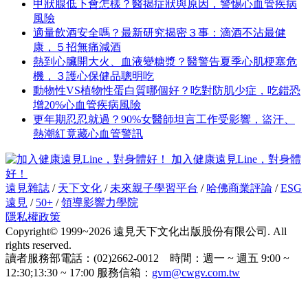
甲狀腺低下會怎樣？醫揭症狀與原因，警惕心血管疾病
風險
適量飲酒安全嗎？最新研究揭密３事：滴酒不沾最健
康，５招無痛減酒
熱到心臟開大火、血液變糖漿？醫警告夏季心肌梗塞危
機，３護心保健品聰明吃
動物性VS植物性蛋白質哪個好？吃對防肌少症，吃錯恐
增20%心血管疾病風險
更年期忍忍就過？90%女醫師坦言工作受影響，盜汗、
熱潮紅竟藏心血管警訊
加入健康遠見Line，對身體
好！
遠見雜誌
/
天下文化
/
未來親子學習平台
/
哈佛商業評論
/
ESG
遠見
/
50+
/
領導影響力學院
隱私權政策
Copyright© 1999~2026 遠見天下文化出版股份有限公司. All
rights reserved.
讀者服務部電話：(02)2662-0012 時間：週一 ~ 週五 9:00 ~
12:30;13:30 ~ 17:00 服務信箱：
gvm@cwgv.com.tw