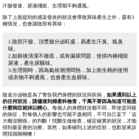
汗腺發達、尿液殘留、生理期不夠通風。
除了上面提到的感染發炎的狀況會導致異味產生之外，還有3
種情況，也會讓陰部有異味：
1.陰部汗腺、頂漿腺分泌旺盛，易產生汗臭、狐臭
味。
2.如廁後清潔不徹底，或有漏尿問題，使得內褲殘留
尿液，產生尿騷味。
3.生理期時，因為氣候潮溼悶熱，加上衛生棉的使用
或衣物不夠通風，也會產生血腥味。
陰道分泌物是為了警告我們身體的狀況與疾病，
如果遇到以上
的任何狀況，請儘速到婦產科檢查，千萬不要因為知道可能是
什麼病症就掉以輕心
。每個人的身體狀況都不同，即使是同樣
的病症，對每個人的影響也可能不盡相同，不可自己妄下「這
大概沒關係」的判斷！找醫生做檢查，確定確實的狀況，才能
得到最妥善的治療。當然，如果碰到上述的症狀，也歡迎來診
間找我聊聊噢！