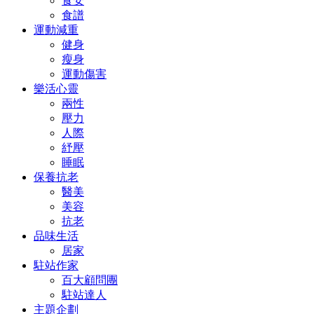
食安
食譜
運動減重
健身
瘦身
運動傷害
樂活心靈
兩性
壓力
人際
紓壓
睡眠
保養抗老
醫美
美容
抗老
品味生活
居家
駐站作家
百大顧問團
駐站達人
主題企劃