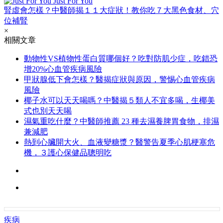
Just For You
腎虛會怎樣？中醫師揭１１大症狀！教你吃７大黑色食材、穴
位補腎
×
相關文章
動物性VS植物性蛋白質哪個好？吃對防肌少症，吃錯恐
增20%心血管疾病風險
甲狀腺低下會怎樣？醫揭症狀與原因，警惕心血管疾病
風險
椰子水可以天天喝嗎？中醫揭５類人不宜多喝，生椰美
式也別天天喝
濕氣重吃什麼？中醫師推薦 23 種去濕養脾胃食物，排濕
兼減肥
熱到心臟開大火、血液變糖漿？醫警告夏季心肌梗塞危
機，３護心保健品聰明吃
疾病