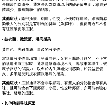
是細菌性陰道炎。通常是因為陰道環境的酸鹼值失衡，導致好
菌減少、厭氧菌孳生的結果。
其他症狀：
陰部搔癢、刺痛，性交、小便時疼痛等。跟黴菌感
染最大的分別就是有明顯的臭味（魚腥味），但皮膚通常不會
有紅腫破皮等症狀。
• 披衣菌、黴漿菌、淋病感染
黃白色、夾雜血絲、量多的分泌物。
當陰道分泌物量增加且呈黃白色，又有不屬於月經的、不正常
的陰道出血症狀時，通常是陰道環境不良，導致細菌增生，破
壞子宮頸的保護力，以至於內生殖器受到感染，如骨盆腔發
炎，多半是受到披衣菌跟淋病的感染。
其他症狀：
症狀通常不會非常顯著。有些人的分泌物會帶有異
味，且可能會有下腹疼痛，小便、性交時疼痛，亦可能有噁心
嘔吐、發燒的症狀。
• 其他陰部異味原因