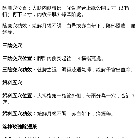
陰廉穴位置：大腿內側根部，恥骨聯合上緣旁開 2 寸（3 指
幅）再下 2 寸，內收長肌外緣凹陷處。
陰廉穴功效：緩解月經不調，白帶或赤白帶下，陰部搔癢，痛
經等。
三陰交穴
三陰交穴位置：
腳踝內側突起往上 4 橫指寬處。
三陰交穴功效：
健脾去濕，調經疏通氣滯，緩解子宮出血等。
婦科五穴
婦科五穴位置：
大拇指第一指節外側，每兩分為一穴，合計 5
穴。
婦科五穴功效：
緩解月經不調，赤白帶下，痛經等。
洛神玫瑰除溼茶