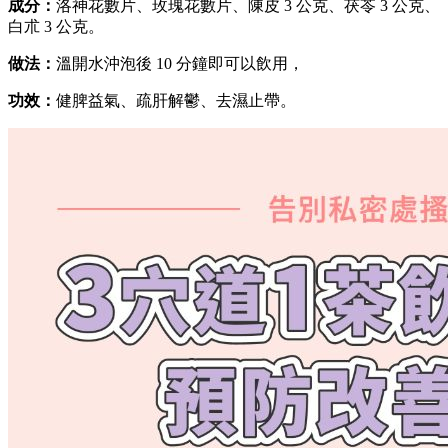
成分：
洛神花數片、玫瑰花數片、陳皮 3 公克、茯苓 3 公克、
白朮 3 公克。
做法：
溫開水沖泡後 10 分鐘即可以飲用，
功效：
健脾益氣、疏肝解鬱、去濕止帶。