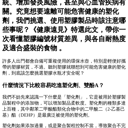
統、增加發炎風險，甚至與心血管疾病有
關。究竟想要遠離可能危害健康的塑化
劑，我們挑選、使用塑膠製品時該注意哪
些事呢？《健康遠見》特選此文，帶你一
次看懂塑膠編號材質差異，與各自耐熱度
及適合盛裝的食物 。
許多人出門都會自備可重複使用的環保水壺，特別是輕便好攜
帶的塑膠材質，不過。聽到塑膠就聯想到可能危害健康的塑化
劑，到底該怎麼挑選塑膠水瓶才安全呢？
什麼情況下比較容易吃進塑化劑、雙酚A？
我們不妨先來認識一下什麼是「塑化劑」，它是被用於塑膠製
品製程中的添加物，可以增加製品柔軟度。塑化劑的種類多達
上百種，其中鄰苯二甲酸酯類化合物中的二甲酸二（2-乙基己
基）酯（DEHP）是最廣泛被使用的塑化劑。
塑化劑如果添加過量，或是聚合製程控制不當，導致聚合不完