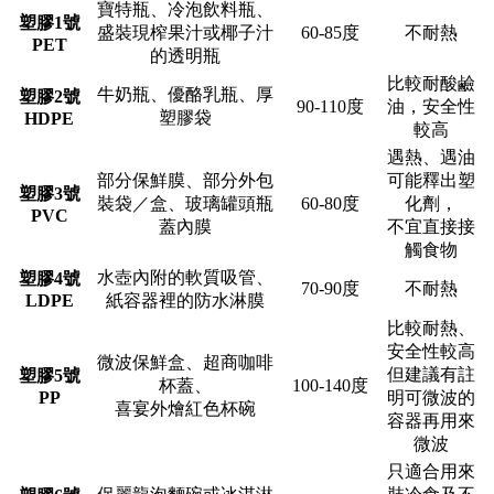
寶特瓶、冷泡飲料瓶、
塑膠1號
盛裝現榨果汁或椰子汁
60-85度
不耐熱
PET
的透明瓶
比較耐酸鹼
牛奶瓶、優酪乳瓶、厚
塑膠2號
90-110度
油，安全性
塑膠袋
HDPE
較高
遇熱、遇油
部分保鮮膜、部分外包
可能釋出塑
塑膠3號
裝袋／盒、玻璃罐頭瓶
60-80度
化劑，
PVC
蓋內膜
不宜直接接
觸食物
水壺內附的軟質吸管、
塑膠4號
70-90度
不耐熱
LDPE
紙容器裡的防水淋膜
比較耐熱、
安全性較高
微波保鮮盒、超商咖啡
但建議有註
塑膠5號
杯蓋、
100-140度
PP
明可微波的
喜宴外燴紅色杯碗
容器再用來
微波
只適合用來