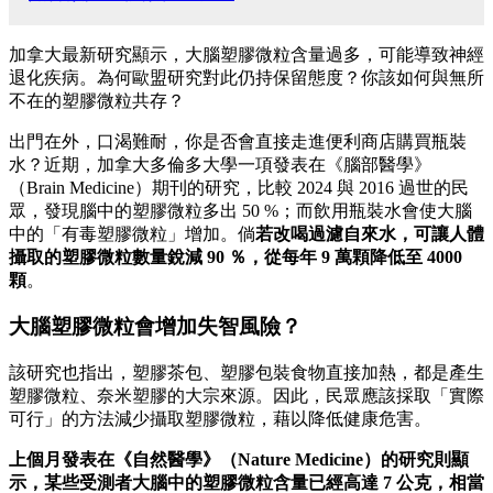
加拿大最新研究顯示，大腦塑膠微粒含量過多，可能導致神經
退化疾病。為何歐盟研究對此仍持保留態度？你該如何與無所
不在的塑膠微粒共存？
出門在外，口渴難耐，你是否會直接走進便利商店購買瓶裝
水？近期，加拿大多倫多大學一項發表在《腦部醫學》
（Brain Medicine）期刊的研究，比較 2024 與 2016 過世的民
眾，發現腦中的塑膠微粒多出 50 %；而飲用瓶裝水會使大腦
中的「有毒塑膠微粒」增加。倘
若改喝過濾自來水，可讓人體
攝取的塑膠微粒數量銳減 90 ％，從每年 9 萬顆降低至 4000
顆
。
大腦塑膠微粒會增加失智風險？
該研究也指出，塑膠茶包、塑膠包裝食物直接加熱，都是產生
塑膠微粒、奈米塑膠的大宗來源。因此，民眾應該採取「實際
可行」的方法減少攝取塑膠微粒，藉以降低健康危害。
上個月發表在《自然醫學》（Nature Medicine）的研究則顯
示，某些受測者大腦中的塑膠微粒含量已經高達 7 公克，相當