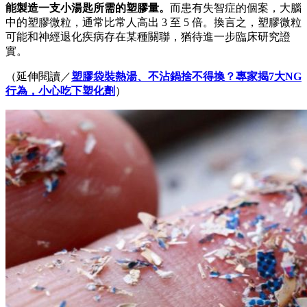
能製造一支小湯匙所需的塑膠量。
而患有失智症的個案，大腦
中的塑膠微粒，通常比常人高出 3 至 5 倍。換言之，塑膠微粒
可能和神經退化疾病存在某種關聯，猶待進一步臨床研究證
實。
（延伸閱讀／
塑膠袋裝熱湯、不沾鍋捨不得換？專家揭7大NG
行為，小心吃下塑化劑
）