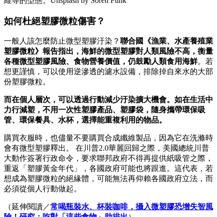
維等的型態。Unsplash by Sören Funk
如何杜絕塑膠微粒傷害？
一般人該怎麼防止微型塑膠汙染？
聯合國《漁業、水產養殖業
塑膠微粒》報告指出，海鮮的微型塑膠對人類風險不高，衡量
各種微型塑膠風險、食物營養價值，仍鼓勵人類食用海鮮
。若
想更謹慎，可以使用逆滲透的濾水設備，排除掉自來水的大部
份塑膠微粒。
而在個人層次，可以透過行動減少汙染擴大機會。如在生活中
力行減塑，不用一次性塑膠產品、塑膠袋，隨身攜帶環保吸
管、環保餐具、水杯，選擇能重複利用的物品。
購買衣服時，也儘量不要購買合成纖維製品，因為它在洗滌時
會有微型塑膠釋出。 在川普2.0華麗回歸之際，美國總統川普
大動作簽署行政命令，要求聯邦政府不得再提供紙吸管之際，
重返「塑膠黃金年代」，各國政府可能也將跟進。這代表，若
想成為塑膠微粒的絕緣體，可能無法再仰賴各國政府立法，而
必須從個人行動做起。
（延伸閱讀／
常喝瓶裝水、杯裝咖啡，攝入微塑膠恐增失智風
險！研究：吃對「這些食物」助排出
）