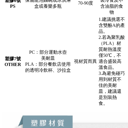
保麗龍泡麵碗或冰淇淋
裝冷食及不
塑膠6號
70-90度
PS
盒或養樂多瓶
含油脂的食
物
1.建議挑選不
含雙酚A的產
品。
2.若為聚乳酸
（PLA）材
質耐熱溫度
PC：部分運動水壺
僅50℃，不
美耐皿
塑膠7號
視材質而異
適合盛裝高
PLA：部分餐飲店使用
OTHER
溫食品。
的透明冷飲杯、沙拉盒
3.為避免碰巧
用到材質不
佳的美耐
皿，建議還
是別裝熱
食。