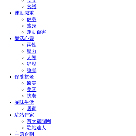
食安
食譜
運動減重
健身
瘦身
運動傷害
樂活心靈
兩性
壓力
人際
紓壓
睡眠
保養抗老
醫美
美容
抗老
品味生活
居家
駐站作家
百大顧問團
駐站達人
主題企劃