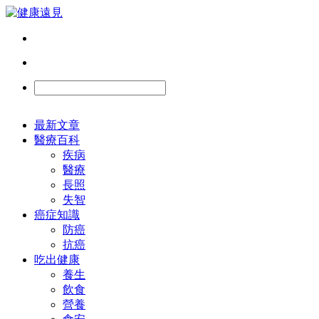
最新文章
醫療百科
疾病
醫療
長照
失智
癌症知識
防癌
抗癌
吃出健康
養生
飲食
營養