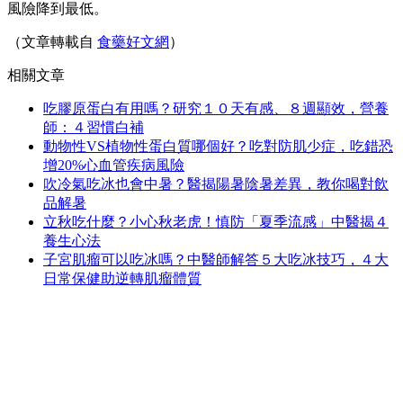
風險降到最低。
（文章轉載自
食藥好文網
）
相關文章
吃膠原蛋白有用嗎？研究１０天有感、８週顯效，營養
師：４習慣白補
動物性VS植物性蛋白質哪個好？吃對防肌少症，吃錯恐
增20%心血管疾病風險
吹冷氣吃冰也會中暑？醫揭陽暑陰暑差異，教你喝對飲
品解暑
立秋吃什麼？小心秋老虎！慎防「夏季流感」中醫揭４
養生心法
子宮肌瘤可以吃冰嗎？中醫師解答５大吃冰技巧，４大
日常保健助逆轉肌瘤體質