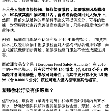
塑膠垃圾，經過曝曬、脆化、分解而形成。
不只是人類會直接接觸、攝取塑膠微粒，塑膠微粒因為體積
小，容易被其他生物吃進肚內，會透過食物鏈回到人類身上。
然而，目前欠缺足夠的專業科學論文可提供充分、可靠的數
據，對塑膠微粒進行完善健康危害評估，只能有限度地進行暴
露評估。
例如，德國聯邦風險評估研究所 2019 年報告指出，目前資料
尚不足以證明食物中塑膠微粒會對人體構成顯著健康影響，而
且根據該機構初步實驗，塑膠微粒經口服並不會造成腸道損
害。
而歐洲食品安全局（European Food Safety Authority）在 2016
年的報告也顯示，
只有尺寸小於 150 微米（合 0.015 公分）的
顆粒才會通過腸壁，導致可能毒性，而其中更只有小於 1.5 微
米（合 0.00015 公分）顆粒可進入體內循環至其他器官。
塑膠微粒汙染有多嚴重？
儘管如此，環保署（環境部前身）和環團曾針對國內自來水、
海水、沙灘沙礫與貝類調查其塑膠微粒含量、形狀、材質，使