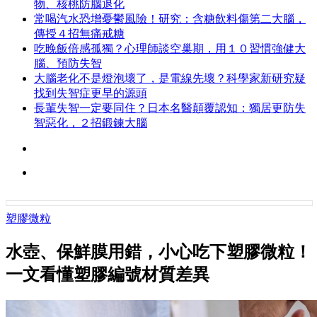
物、核桃防腦退化
常喝汽水恐增憂鬱風險！研究：含糖飲料傷第二大腦，
傳授４招無痛戒糖
吃晚飯倍感孤獨？心理師談空巢期，用１０習慣強健大
腦、預防失智
大腦老化不是燈泡壞了，是電線先壞？科學家新研究疑
找到失智症更早的源頭
長輩失智一定要同住？日本名醫顛覆認知：獨居更防失
智惡化，２招鍛鍊大腦
塑膠微粒
水壺、保鮮膜用錯，小心吃下塑膠微粒！
一文看懂塑膠編號材質差異