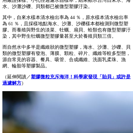
用嚴謹採樣、小孔徑過濾水體樣本，結果顯示台灣自來水、海
水、沙灘沙礫、貝類都已被微型塑膠汙染。
其中，自來水樣本清水檢出率為 44 ％，原水樣本清水檢出率
為 61 ％，且採樣地點海水、沙灘、沙礫樣本都檢測到微型塑
膠。而養殖與野生的淡菜、牡蠣、扇貝、蛤類也有微型塑膠汙
染，其中野生牡蠣微型塑膠量甚至大於養殖貝類三倍。
而自然水中多半是纖維狀的微型塑膠，海水、沙灘、沙礫、貝
類的微型塑膠有發泡、薄膜、顆粒、碎片、纖維等較多型態，
源自常見的容器、餐具、吸管、合成纖維、洗面乳柔珠、漁
網、輪胎等塑膠製品。
（延伸閱讀／
塑膠微粒充斥海洋！科學家發現「貽貝」或許是
過濾解方
）