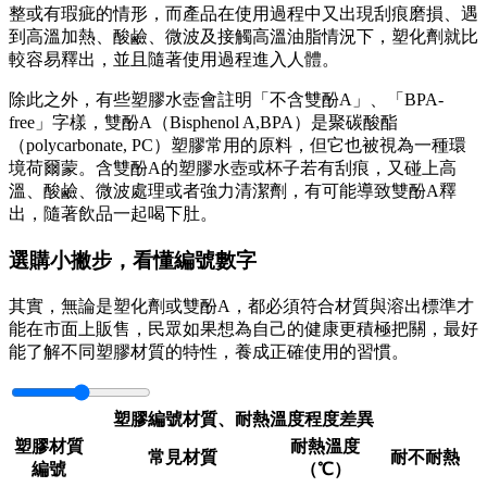
整或有瑕疵的情形，而產品在使用過程中又出現刮痕磨損、遇
到高溫加熱、酸鹼、微波及接觸高溫油脂情況下，塑化劑就比
較容易釋出，並且隨著使用過程進入人體。
除此之外，有些塑膠水壺會註明「不含雙酚A」、「BPA-
free」字樣，雙酚A（Bisphenol A,BPA）是聚碳酸酯
（polycarbonate, PC）塑膠常用的原料，但它也被視為一種環
境荷爾蒙。含雙酚A的塑膠水壺或杯子若有刮痕，又碰上高
溫、酸鹼、微波處理或者強力清潔劑，有可能導致雙酚A釋
出，隨著飲品一起喝下肚。
選購小撇步，看懂編號數字
其實，無論是塑化劑或雙酚A，都必須符合材質與溶出標準才
能在市面上販售，民眾如果想為自己的健康更積極把關，最好
能了解不同塑膠材質的特性，養成正確使用的習慣。
塑膠編號材質、耐熱溫度程度差異
塑膠材質
耐熱溫度
常見材質
耐不耐熱
編號
（℃）