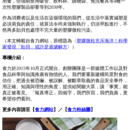
用量，但強制禁用吸管、飲料杯、購物袋、免洗餐具等4種一
次性塑膠製品卻要等到2030年。
作為消費者以及生活在這個環境的我們，從生活中落實減塑是
必須肩負的責任，就算法令尚未強制執行，仍須早點進行，不
然再多貽貝也處理不完大量的塑膠微粒污染。
（本文轉載自食力網站，原標題為〈
塑膠微粒充斥海洋！科學
家發現「貽貝」或許是過濾解方
〉）
專欄介紹：
食力於2015年10月正式開台。創辦團隊是一群媒體工作以及對
食品科學與知識推廣有熱情的人。我們要重新建構民眾對食的
信任，把過去被恐嚇、被誤解、被斷章取義的食品安全事件，
用正確、知識與理性的角度，提供給閱聽大眾，讓「事實」能
真正被看見。「報真導正」四個字，我們所寫，我們負責，更
希望你們看到。
更多內容請至【
食力網站
】／【
食力粉絲團
】