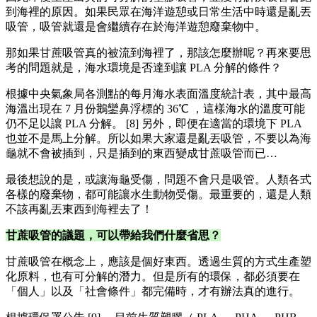
到海裡的原因。如果民眾在海洋遊憩或日常生活中時還是亂丟
吸管，吸管就還是會繼續存在於海洋遊憩廢棄物中。
那如果甘蔗吸管真的被流到海裡了，那該怎麼辦呢？再來要思
考的問題就是，海水環境是否達到讓 PLA 分解的條件？
根據中央氣象局各測點的每月海水表面溫度統計表，其中最高
海溫出現在 7 月份鵝鑾鼻浮標的 36℃ ，這樣海水的溫度可能
仍不足以讓 PLA 分解。 [8] 另外，即便在適當的環境下 PLA
也並不是馬上分解。所以如果大家還是亂丟吸管，不要以為海
龜就不會被插到，只是插到的東西變成甘蔗吸管而已…
最後想說的是，或讓海龜受傷，問題不會只是吸管。人類各式
各樣的廢棄物，都可能讓水生動物受傷。最重要的，還是人類
不該再亂丟東西到海裡去了！
甘蔗吸管的議題，可以帶給我們什麼省思？
甘蔗吸管在概念上，應該是個好東西。透過生質的方式生產塑
化原料，也有可分解的潛力。但是所有的環保，都必須要在
「個人」以及「社會條件」都完備時，才有辦法真的進行。