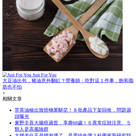
Just For You
大豆油出包，豬油意外翻紅？營養師：吃對這１件事，飽和脂
肪也不怕
×
相關文章
苦茶油檢出致癌物苯駢芘！８批產品下架回收，問題源
頭曝光
東野圭吾大腸癌過世，享壽68歲！６異常症狀注意、５
類人是高風險群
大腦老化不是燈泡壞了，是電線先壞？科學家新研究疑