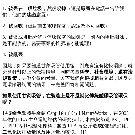
1. 被丟在一般垃圾，然後燒掉（這是廠商在電話中告訴我
們，他們的建議處置）
2. 被回收（但目前去電環保署，認定為不可回收）
3. 被做成堆肥分解（但環保署的回覆是，國內的堆肥廚餘，
是不能收的。需要專業的推肥場才能處理）
4. 被亂丟
因此，如果要知道甘蔗吸管使用後，到底有沒有比較環保，就
必須針對以上的幾種情境，同時考量
科學、社會環境，還有法
規政策
，去做全盤的考量。以下我們會根據相關文獻，以及去
電環保署詢問的結果，來完整回答相關問題。
如果使用甘蔗吸管，在製造上是不是就比傳統塑膠吸管環保
呢？
根據綠色塑膠生產商 Cargill 的子公司 NatureWorks ，在 2003
年做的 PLA 生命週期評估的研究指出，相較於製造 PS 、 PP
、 PET 等其他塑化原料，製造 PLA 每公斤造成的能源消耗、
二氧化碳排放量以及用水量均較低。 [1]