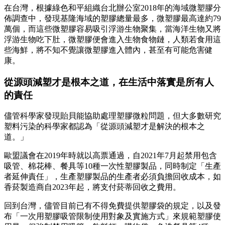
在台灣，根據綠色和平組織台北辦公室2018年的海域微塑膠分
佈調查中，發現基隆海域的塑膠總量最多，微塑膠最高達約79
萬個，而這些微塑膠容易吸引浮游生物聚集，當海洋生物又將
浮游生物吃下肚，微塑膠便會進入生物食物鏈，人類若食用這
些海鮮，將不知不覺讓微塑膠進入體內，甚至有可能危害健
康。
從源頭減塑才是根本之道，在生活中落實是所有人
的責任
儘管科學家發現貽貝能協助處理塑膠微粒問題，但大多數研究
塑料污染的科學家都認為「從源頭減塑才是解決的根本之
道。」
歐盟議會在2019年時就以高票通過，自2021年7月起禁用包含
吸管、棉花棒、餐具等10種一次性塑膠製品，同時制定「生產
者延伸責任」，生產塑膠製品的生產者必須負擔回收成本，如
香菸製造商自2023年起，將支付菸蒂回收之費用。
回到台灣，儘管目前已有不得免費提供塑膠袋的規定，以及發
布「一次用塑膠吸管限制使用對象及實施方式」來規範塑膠使