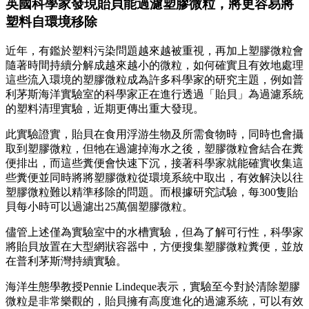
英國科學家發現貽貝能過濾塑膠微粒，將更容易將
塑料自環境移除
近年，有鑑於塑料污染問題越來越被重視，再加上塑膠微粒會
隨著時間持續分解成越來越小的微粒，如何確實且有效地處理
這些流入環境的塑膠微粒成為許多科學家的研究主題，例如普
利茅斯海洋實驗室的科學家正在進行透過「貽貝」為過濾系統
的塑料清理實驗，近期更傳出重大發現。
此實驗證實，貽貝在食用浮游生物及所需食物時，同時也會攝
取到塑膠微粒，但牠在過濾掉海水之後，塑膠微粒會結合在糞
便排出，而這些糞便會快速下沉，接著科學家就能確實收集這
些糞便並同時將將塑膠微粒從環境系統中取出，有效解決以往
塑膠微粒難以精準移除的問題。而根據研究試驗，每300隻貽
貝每小時可以過濾出25萬個塑膠微粒。
儘管上述僅為實驗室中的水槽實驗，但為了解可行性，科學家
將貽貝放置在大型網狀容器中，方便搜集塑膠微粒糞便，並放
在普利茅斯灣持續實驗。
海洋生態學教授Pennie Lindeque表示，實驗至今對於清除塑膠
微粒是非常樂觀的，貽貝擁有高度進化的過濾系統，可以有效