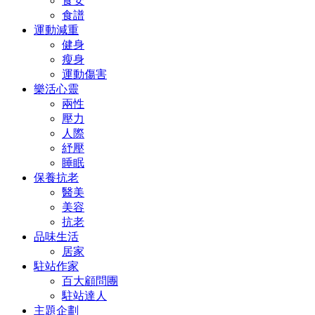
食安
食譜
運動減重
健身
瘦身
運動傷害
樂活心靈
兩性
壓力
人際
紓壓
睡眠
保養抗老
醫美
美容
抗老
品味生活
居家
駐站作家
百大顧問團
駐站達人
主題企劃