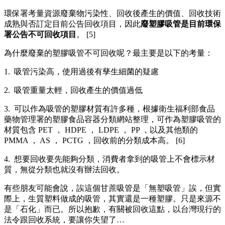
環保署考量資源廢棄物污染性、回收後產生的價值、回收技術
成熟與否訂定目前公告回收項目，因此
廢塑膠吸管是目前環保
署公告不可回收項目
。 [5]
為什麼廢棄的塑膠吸管不可回收呢？最主要是以下的考量：
1. 吸管污染高，使用過後有孳生細菌的疑慮
2. 吸管重量太輕，回收產生的價值過低
3. 可以作為吸管的塑膠材質有許多種，根據衛生福利部食品
藥物管理署的塑膠食品容器分類網站整理，可作為塑膠吸管的
材質包含 PET ， HDPE ， LDPE ， PP ，以及其他類的
PMMA ， AS ， PCTG ，回收前的分類成本高。 [6]
4. 想要回收要先能夠分類，消費者拿到的吸管上不會標示材
質，無從分類也就沒有辦法回收。
有些朋友可能會說，誒這個甘蔗吸管是「無塑吸管」誒，但實
際上，生質塑料做成的吸管，其實還是一種塑膠。只是來源不
是「石化」而已。所以抱歉，有關被回收這點，以台灣現行的
法令跟回收系統，要讓你失望了…