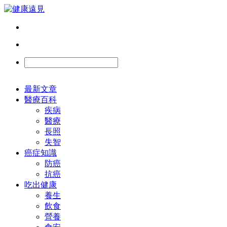
最新文章
醫療百科
疾病
醫療
長照
失智
癌症知識
防癌
抗癌
吃出健康
養生
飲食
營養