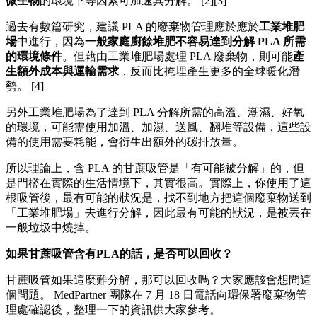
微生物
的環境下等因素可加速其分解。 [2][3]
過去有數篇研究，建議 PLA 的廢棄物管理應於應於
工業堆肥
場
中進行，因為
一般家庭廚餘堆肥不容易達到分解 PLA 所需
的環境條件
。但藉由工業堆肥場處理 PLA 廢棄物，則可能
產
生額外成本與運輸需求
，反而比掩埋產生更多的全球暖化潛
勢。 [4]
另外工業堆肥場為了達到 PLA 分解所需的高溫、潮濕、好氧
的環境，可能需使用加溫、加濕、送風、翻堆等設備，這些設
備的使用需要耗能，會衍生出額外的碳排放量。
所以理論上，含 PLA 的甘蔗吸管是「有可能被分解」的，但
是門檻在實際的生活情境下，其實很高。實際上，你使用了這
根吸管後，最有可能的狀況是，找不到地方把這個廢棄物送到
「工業堆肥場」去進行分解，因此最有可能的狀況，是被丟在
一般垃圾中燒掉。
如果甘蔗吸管含有PLA的話，是否可以回收？
甘蔗吸管如果這麼難分解，那可以回收嗎？大家應該會想問這
個問題。 MedPartner 團隊在 7 月 18 日電話向環保署廢棄物管
理處確認後，整理一下的資訊供大家參考。