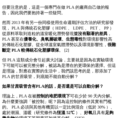
但要注意的是，這是一個專門在做 PLA 的廠商自己做的報
告，因此我們要抱持著一些疑問。
然而 2013 年有另一份同樣使用生命週期評估方法的研究卻發
現， PLA 與傳統石化塑膠（ HDPE 、 LDPE 、 PET 、 PP ）
從原料萃取到造粒的溫室暖化潛勢發現
並沒有顯著的差異
，
PLA 甚至在
優養化、臭氧層破壞、生態毒性
對環境影響性高
於傳統石化塑膠。從全球溫室氣體潛勢以及環境影響性，
很難
斷定 PLA 較傳統石化塑膠環保
。 [2]
但 PLA 這類成分會引起廣大討論，主要就是因為在實驗環境
下可能可以被完整分解，被認為是潛在的更環保的選擇。但這
是理論，對應在實際的生活中，我們該思考的是，那添加了
PLA 的甘蔗吸管，到底能不能自動分解？
如果甘蔗吸管含有PLA的話，是否還是可以自動分解？
理論上，PLA 在被
控制的堆肥環境下
可在少於 90 天內分解。
為什麼要強調「被控制」呢？因為這控制的條件其實有門檻
的。 PLA 必須與其他有機質以一定比例混合（低於 30% ）、
處於潮濕、溫暖（研究條件為
恆溫 52℃
）、
好氧
且具有
足夠