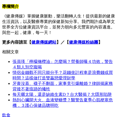
專欄簡介
《健康傳媒》掌握健康脈動，樂活翻轉人生！提供最新的健康
生活資訊，以及醫療專業的保健新知分享。我們期許成為華文
世界全方位健康資訊平台，並努力朝向多元豐富的內容邁進。
與您一起，健康，每一天！
更多內容請至【
健康傳媒網站
】／【
健康傳媒粉絲團
】
相關文章
張員瑛「檸檬橄欖油」怎麼喝？營養師曝４功效，警告
４類人別空腹喝
情侶金錢觀不同只能分手？花錢坐計程車是浪費錢或買
時間？這樣做打造雙贏戀愛理財學
牙膏沒蓋、襪子不翻面，家事竟引爆離婚？律師揭家務
背後不著痕跡的犧牲
每天曬太陽，還是缺維生素D？台大醫揭７大隱形陷阱
熱到心臟開大火、血液變糖漿？醫警告夏季心肌梗塞危
機，３護心保健品聰明吃
飲食