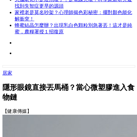
找到失智症更早的源頭
家裡老是莫名吵架？心理師揭色彩秘密：擺對顏色能化
解衝突！
蜂蜜結晶怎麼辦？出現乳白色顆粒別急著丟！這才是純
蜜，農糧署授１招復原
居家
隱形眼鏡直接丟馬桶？當心微塑膠進入食
物鏈
【健康傳媒】