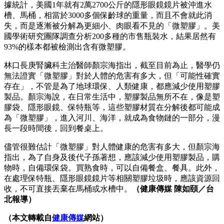
據統計，美國1年就有2萬2700公斤的隱形眼鏡鏡片被沖進水
槽、馬桶，相當於3000多個保齡球的重量，而且不會就此消
失，而是逐漸被分解為更細小、肉眼看不見的「微塑膠」。美
國學術研究團隊調查分析200多種的市售瓶裝水，結果居然有
93%的樣本都被檢測出含有微塑膠。
林口長庚腎臟科主治醫師顏宗海指出，截至目前為止，醫學仍
無法證實「微塑膠」對於人體的危害有多大，但「可能性確實
存在」，不管是為了地球環保、人類健康，都應減少使用塑膠
製品。顏宗海說，在日常生活中，塑膠製品無所不在，像是塑
膠袋、隱形眼鏡、保特瓶等，這些塑膠材質在分解後都可能成
為「微塑膠」，進入河川、海洋，就成為食物鏈的一部分，漫
長一段時間後，回到餐桌上。
儘管很難估計「微塑膠」對人體健康的危害有多大，但顏宗海
指出，為了自身及後代子孫著想，應該減少使用塑膠製品，購
物時，自備環保袋。買熟食時，可以自備餐盒、餐具。此外，
在處理保特瓶、隱形眼鏡鏡片等相關塑膠垃圾時，應該資源回
收，不可直接丟棄在馬桶或水槽中。
（健康傳媒 陳如頤／台
北報導）
（本文轉載自
健康傳媒
網站）