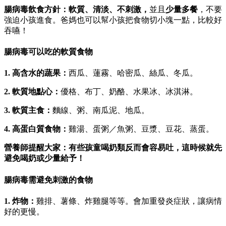
腸病毒飲食方針：軟質、清淡、不刺激，
並且
少量多餐
，不要
強迫小孩進食。爸媽也可以幫小孩把食物切小塊一點，比較好
吞嚥！
腸病毒可以吃的軟質食物
1. 高含水的蔬果：
西瓜、蓮霧、哈密瓜、絲瓜、冬瓜。
2. 軟質地點心：
優格、布丁、奶酪、水果冰、冰淇淋。
3. 軟質主食：
麵線、粥、南瓜泥、地瓜。
4. 高蛋白質食物：
雞湯、蛋粥／魚粥、豆漿、豆花、蒸蛋。
營養師提醒大家：有些孩童喝奶類反而會容易吐，這時候就先
避免喝奶或少量給予！
腸病毒需避免刺激的食物
1. 炸物：
雞排、薯條、炸雞腿等等。會加重發炎症狀，讓病情
好的更慢。