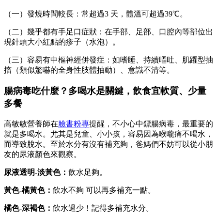
（一）發燒時間較長：常超過3 天，體溫可超過39℃。
（二）幾乎都有手足口症狀：在手部、足部、口腔內等部位出
現針頭大小紅點的疹子（水泡）。
（三）容易有中樞神經併發症：如嗜睡、持續嘔吐、肌躍型抽
搐（類似驚嚇的全身性肢體抽動）、意識不清等。
腸病毒吃什麼？多喝水是關鍵，飲食宜軟質、少量
多餐
高敏敏營養師在
臉書粉專
提醒，不小心中鏢腸病毒，最重要的
就是多喝水。尤其是兒童、小小孩，容易因為喉嚨痛不喝水，
而導致脫水。至於水分有沒有補充夠，爸媽們不妨可以從小朋
友的尿液顏色來觀察。
尿液透明-淡黃色：
飲水足夠。
黃色-橘黃色：
飲水不夠 可以再多補充一點。
橘色-深褐色：
飲水過少！記得多補充水分。