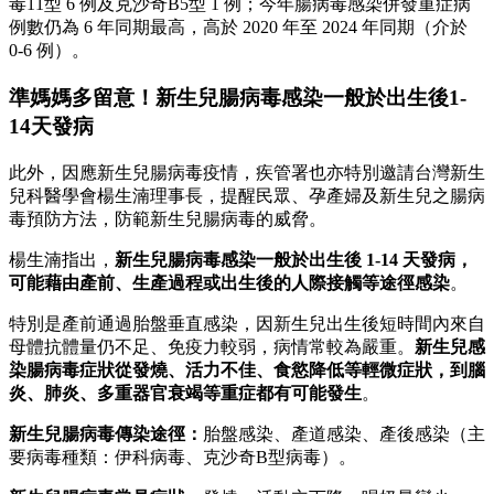
毒11型 6 例及克沙奇B5型 1 例；今年腸病毒感染併發重症病
例數仍為 6 年同期最高，高於 2020 年至 2024 年同期（介於
0-6 例）。
準媽媽多留意！新生兒腸病毒感染一般於出生後1-
14天發病
此外，因應新生兒腸病毒疫情，疾管署也亦特別邀請台灣新生
兒科醫學會楊生湳理事長，提醒民眾、孕產婦及新生兒之腸病
毒預防方法，防範新生兒腸病毒的威脅。
楊生湳指出，
新生兒腸病毒感染一般於出生後 1-14 天發病，
可能藉由產前、生產過程或出生後的人際接觸等途徑感染
。
特別是產前通過胎盤垂直感染，因新生兒出生後短時間內來自
母體抗體量仍不足、免疫力較弱，病情常較為嚴重。
新生兒感
染腸病毒症狀從發燒、活力不佳、食慾降低等輕微症狀，到腦
炎、肺炎、多重器官衰竭等重症都有可能發生
。
新生兒腸病毒傳染途徑：
胎盤感染、產道感染、產後感染（主
要病毒種類：伊科病毒、克沙奇B型病毒）。