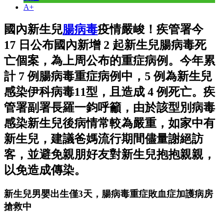
A+
國內新生兒
腸病毒
疫情嚴峻！疾管署今
17 日公布國內新增 2 起新生兒腸病毒死
亡個案，為上周公布的重症病例。今年累
計 7 例腸病毒重症病例中，5 例為新生兒
感染伊科病毒11型，且造成 4 例死亡。疾
管署副署長羅一鈞呼籲，由於該型別病毒
感染新生兒後病情常較為嚴重，如家中有
新生兒，建議爸媽流行期間儘量謝絕訪
客，並避免親朋好友對新生兒抱抱親親，
以免造成傳染。
新生兒男嬰出生僅3天，腸病毒重症敗血症加護病房
搶救中