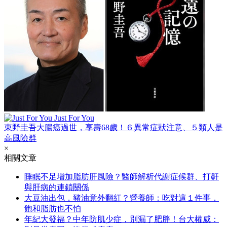
Just For You
東野圭吾大腸癌過世，享壽68歲！６異常症狀注意、５類人是
高風險群
×
相關文章
睡眠不足增加脂肪肝風險？醫師解析代謝症候群、打鼾
與肝病的連鎖關係
大豆油出包，豬油意外翻紅？營養師：吃對這１件事，
飽和脂肪也不怕
年紀大發福？中年防肌少症，別漏了肥胖！台大權威：