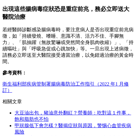
出現這些腸病毒症狀恐是重症前兆，務必立即送大
醫院治療
若經醫師診斷感染腸病毒時，要注意病人是否出現重症前兆病
徵，如「持續發燒、嗜睡、意識不清、活力不佳、手腳無
力」、「肌抽躍（無故驚嚇或突然間全身肌肉收縮）」、「持
續嘔吐」與「呼吸急促或心跳加快」等。一旦出現上述病徵，
請務必立即送至大醫院接受適當治療，以免錯過治療的黃金時
間。
參考資料：
衛生福利部疾病管制署腸病毒防治工作指引（2022 年1 月修
訂）
相關文章
大豆油出包，豬油意外翻紅？營養師：吃對這１件事，
飽和脂肪也不怕
甲狀腺低下會怎樣？醫揭症狀與原因，警惕心血管疾病
風險