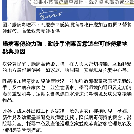
圖／腸病毒吃不下怎麼辦？感染腸病毒吃什麼加速復原？營養
師解答。高敏敏營養師提供
腸病毒傳染力強，勤洗手消毒留意這些可能傳播地
點與原因
疾管署提醒，腸病毒傳染力強，在人與人密切接觸、互動頻繁
的地方最容易傳播，如家庭、幼兒園、安親班及托嬰中心等。
呼籲多加留意嬰幼兒健康狀況，並加強教導學童落實肥皂勤洗
手，及生病在家休息，並注意居家、學習環境的通風及定期清
潔與重點消毒，定期以含氯漂白水清潔消毒環境及幼兒常接觸
物品。
此外，成人外出或工作返家後，應先更衣再摟抱幼兒，孕婦、
新生兒及幼童盡量避免與病患接觸，降低病毒傳播的機會，醫
院嬰兒室、托嬰中心及產後護理之家並應落實訪客管理規範及
相關感染管制措施。