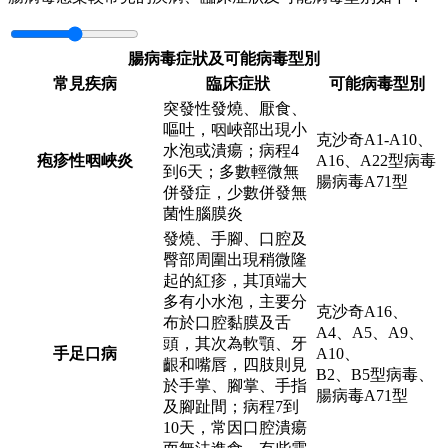
腸病毒症狀及可能病毒型別
常見疾病
臨床症狀
可能病毒型別
突發性發燒、厭食、
嘔吐，咽峽部出現小
克沙奇A1-A10、
水泡或潰瘍；病程4
疱疹性咽峽炎
A16、A22型病毒
到6天；多數輕微無
腸病毒A71型
併發症，少數併發無
菌性腦膜炎
發燒、手腳、口腔及
臀部周圍出現稍微隆
起的紅疹，其頂端大
多有小水泡，主要分
克沙奇A16、
布於口腔黏膜及舌
A4、A5、A9、
頭，其次為軟顎、牙
手足口病
A10、
齦和嘴唇，四肢則見
B2、B5型病毒、
於手掌、腳掌、手指
腸病毒A71型
及腳趾間；病程7到
10天，常因口腔潰瘍