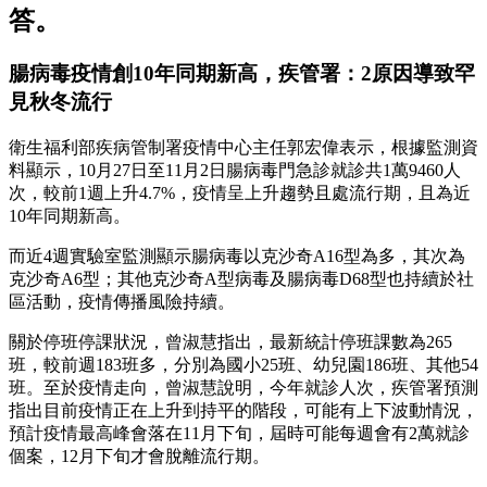
答。
腸病毒疫情創10年同期新高，疾管署：2原因導致罕
見秋冬流行
衛生福利部疾病管制署疫情中心主任郭宏偉表示，根據監測資
料顯示，10月27日至11月2日腸病毒門急診就診共1萬9460人
次，較前1週上升4.7%，疫情呈上升趨勢且處流行期，且為近
10年同期新高。
而近4週實驗室監測顯示腸病毒以克沙奇A16型為多，其次為
克沙奇A6型；其他克沙奇A型病毒及腸病毒D68型也持續於社
區活動，疫情傳播風險持續。
關於停班停課狀況，曾淑慧指出，最新統計停班課數為265
班，較前週183班多，分別為國小25班、幼兒園186班、其他54
班。至於疫情走向，曾淑慧說明，今年就診人次，疾管署預測
指出目前疫情正在上升到持平的階段，可能有上下波動情況，
預計疫情最高峰會落在11月下旬，屆時可能每週會有2萬就診
個案，12月下旬才會脫離流行期。