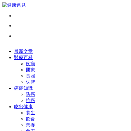
最新文章
醫療百科
疾病
醫療
長照
失智
癌症知識
防癌
抗癌
吃出健康
養生
飲食
營養