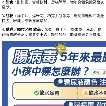
2. 甜食：
甜甜圈、含糖飲料、蛋糕等等。增加身體負擔及發炎
症狀。
3. 餅乾：
洋芋片、爆米花、巧克力餅等等。乾硬餅乾容易刺激
口腔、喉嚨，導致疼痛增加。
4. 黏稠／顆粒／酸 飲品：
米漿、柳丁汁、堅果漿、羹湯。易
刺激胃酸分泌，腸胃更不適。顆粒飲品可能讓嘴破更不舒服。