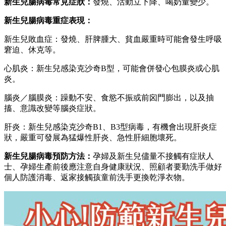
新生兒腸病毒常見症狀：
發燒、活動立下降、喝奶量變少。
新生兒腸病毒重症表現：
新生兒敗血症：發燒、肝脾腫大、貧血嚴重時可能會發生呼吸
窘迫、休克等。
心肌炎：新生兒感染克沙奇B型，可能會併發心包膜炎或心肌
炎。
腦炎／腦膜炎：躁動不安、食慾不振或前囟門膨出，以及抽
搐、意識改變等腦炎症狀。
肝炎：新生兒感染克沙奇B1、B3型病毒，有機會出現肝炎症
狀，嚴重可發展為猛爆性肝炎、急性肝細胞壞死。
新生兒腸病毒預防方法：
孕婦及新生兒儘量不接觸有症狀人
士、孕婦生產前後應注意自身健康狀況、照顧者要勤洗手做好
個人防護消毒、返家接觸孩童前洗手更換乾淨衣物。