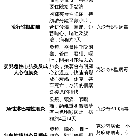
而無法進食，有些需
要住院給予點滴
胸部突發性陣痛，持
續數分鐘至數小時，
流行性肌肋痛
合併發燒、頭痛、短
克沙奇B型病毒
暫噁心、嘔吐及腹
瀉；病程約7天
發燒、突發性呼吸困
難、蒼白、發紺、嘔
吐，開始可能誤以為
嬰兒急性心肌炎及成
肺炎，接著會有明顯
克沙奇B型病毒
人心包膜炎
心跳過速，快速演變
成心衰竭、休克，甚
至死亡，存活的個案
會復原的很快
發燒、頭痛、喉嚨
痛，懸雍垂和後咽壁
急性淋巴結性咽炎
克沙奇A10病毒
有白色明顯病灶；病
程約4至14天
克沙奇病毒、小
發燒、噁心、嘔吐、
兒麻痺病毒、伊
無菌性腦膜炎及腦炎
頭痛、頸部僵硬、煩