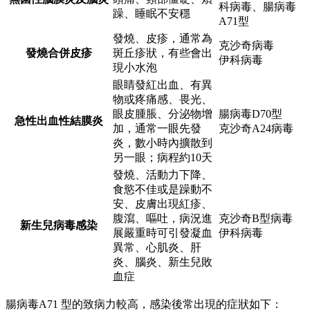
科病毒、腸病毒
躁、睡眠不安穩
A71型
發燒、皮疹，通常為
克沙奇病毒
發燒合併皮疹
斑丘疹狀，有些會出
伊科病毒
現小水泡
眼睛發紅出血、有異
物或疼痛感、畏光、
眼皮腫脹、分泌物增
腸病毒D70型
急性出血性結膜炎
加，通常一眼先發
克沙奇A24病毒
炎，數小時內擴散到
另一眼；病程約10天
發燒、活動力下降、
食慾不佳或是躁動不
安、皮膚出現紅疹、
腹瀉、嘔吐，病況進
克沙奇B型病毒
新生兒病毒感染
展嚴重時可引發凝血
伊科病毒
異常、心肌炎、肝
炎、腦炎、新生兒敗
血症
腸病毒A71 型的致病力較高，感染後常出現的症狀如下：