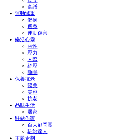
食安
食譜
運動減重
健身
瘦身
運動傷害
樂活心靈
兩性
壓力
人際
紓壓
睡眠
保養抗老
醫美
美容
抗老
品味生活
居家
駐站作家
百大顧問團
駐站達人
主題企劃