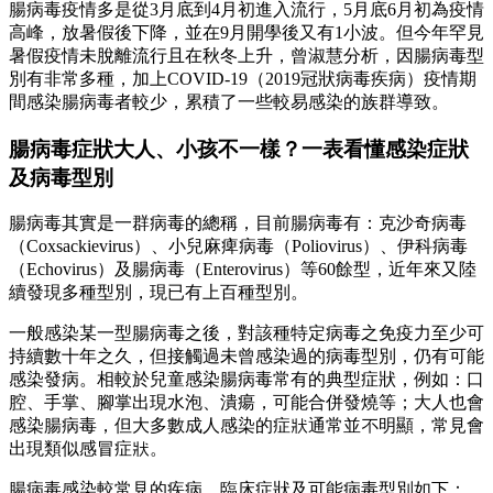
腸病毒疫情多是從3月底到4月初進入流行，5月底6月初為疫情
高峰，放暑假後下降，並在9月開學後又有1小波。但今年罕見
暑假疫情未脫離流行且在秋冬上升，曾淑慧分析，因腸病毒型
別有非常多種，加上COVID-19（2019冠狀病毒疾病）疫情期
間感染腸病毒者較少，累積了一些較易感染的族群導致。
腸病毒症狀大人、小孩不一樣？一表看懂感染症狀
及病毒型別
腸病毒其實是一群病毒的總稱，目前腸病毒有：克沙奇病毒
（Coxsackievirus）、小兒麻痺病毒（Poliovirus）、伊科病毒
（Echovirus）及腸病毒（Enterovirus）等60餘型，近年來又陸
續發現多種型別，現已有上百種型別。
一般感染某一型腸病毒之後，對該種特定病毒之免疫力至少可
持續數十年之久，但接觸過未曾感染過的病毒型別，仍有可能
感染發病。相較於兒童感染腸病毒常有的典型症狀，例如：口
腔、手掌、腳掌出現水泡、潰瘍，可能合併發燒等；大人也會
感染腸病毒，但大多數成人感染的症狀通常並不明顯，常見會
出現類似感冒症狀。
腸病毒感染較常見的疾病、臨床症狀及可能病毒型別如下：