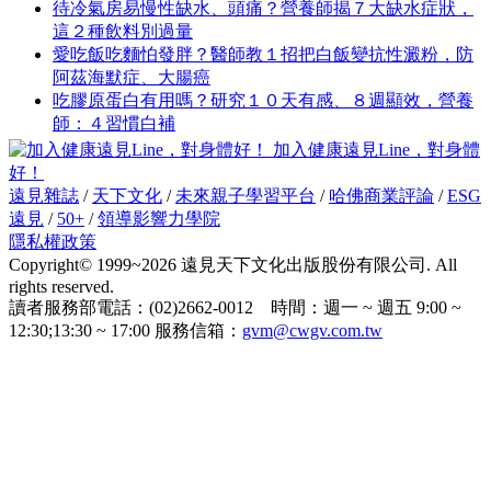
待冷氣房易慢性缺水、頭痛？營養師揭７大缺水症狀，
這２種飲料別過量
愛吃飯吃麵怕發胖？醫師教１招把白飯變抗性澱粉，防
阿茲海默症、大腸癌
吃膠原蛋白有用嗎？研究１０天有感、８週顯效，營養
師：４習慣白補
加入健康遠見Line，對身體
好！
遠見雜誌
/
天下文化
/
未來親子學習平台
/
哈佛商業評論
/
ESG
遠見
/
50+
/
領導影響力學院
隱私權政策
Copyright© 1999~2026 遠見天下文化出版股份有限公司. All
rights reserved.
讀者服務部電話：(02)2662-0012 時間：週一 ~ 週五 9:00 ~
12:30;13:30 ~ 17:00 服務信箱：
gvm@cwgv.com.tw