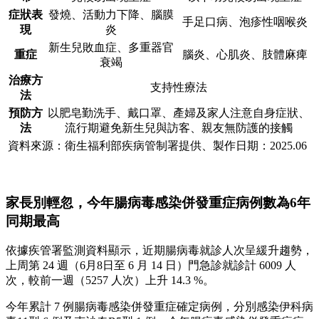
症狀表
發燒、活動力下降、腦膜
手足口病、泡疹性咽喉炎
現
炎
新生兒敗血症、多重器官
重症
腦炎、心肌炎、肢體麻痺
衰竭
治療方
支持性療法
法
預防方
以肥皂勤洗手、戴口罩、產婦及家人注意自身症狀、
法
流行期避免新生兒與訪客、親友無防護的接觸
資料來源：衛生福利部疾病管制署提供、製作日期：2025.06
家長別輕忽，今年腸病毒感染併發重症病例數為6年
同期最高
依據疾管署監測資料顯示，近期腸病毒就診人次呈緩升趨勢，
上周第 24 週（6月8日至 6 月 14 日）門急診就診計 6009 人
次，較前一週（5257 人次）上升 14.3 %。
今年累計 7 例腸病毒感染併發重症確定病例，分別感染伊科病