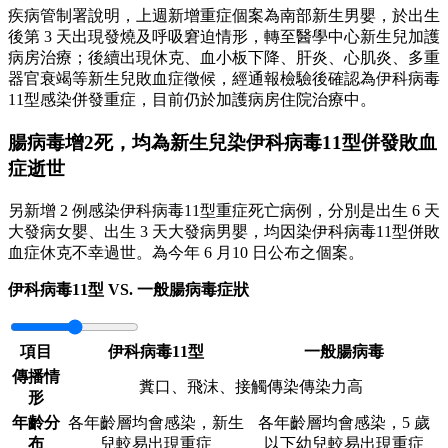
疾病管制署說明，上週新增重症個案為南部新生男嬰，於出生
後第 3 天出現發燒及呼吸窘迫情形，轉至醫學中心新生兒加護
病房治療；後續出現休克、血小板下降、肝炎、心肌炎、多重
器官衰竭等新生兒敗血症徵候，經通報檢驗後確認為伊科病毒
11型感染併發重症，目前仍於加護病房住院治療中。
腸病毒增2死，均為新生兒染伊科病毒11型併發敗血
症逝世
另新增 2 例感染伊科病毒11型重症死亡病例，分別是出生 6 天
大發病女嬰、出生 3 天大發病男嬰，均因染伊科病毒11型併敗
血症休克不幸過世。為今年 6 月10 日公布之個案。
伊科病毒11型 VS. 一般腸病毒症狀
項目
伊科病毒11型
一般腸病毒
傳播情
糞口、飛沫、接觸傳染傳染力高
形
年齡分
各年齡層均會感染，新生
各年齡層均會感染，5 歲
布
兒較易出現重症
以下幼兒較易出現重症