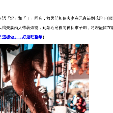
台語「燈」和「丁」同音，故民間相傳夫妻在元宵節到花燈下鑽
以讓夫妻兩人帶著燈籠，到鄰近廟裡向神祈求子嗣，將燈籠留在
「這樣做」，好運旺整年
）