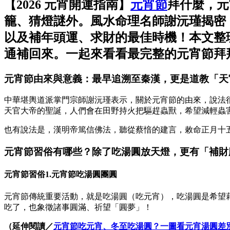
【2026 元宵開運指南】
元宵節
拜什麼，元
籠、猜燈謎外。風水命理名師謝沅瑾揭密
以及補年頭運、求財的最佳時機！本文整理
通補回來。一起來看看最完整的元宵節拜
元宵節由來與意義：最早追溯至秦漢，更是道教「天
中華堪輿道派掌門宗師謝沅瑾表示，關於元宵節的由來，說法
天官大帝的聖誕，人們會在田野持火把驅趕蟲獸，希望減輕蟲
也有說法是，漢明帝篤信佛法，聽從蔡愔的建言，敕命正月十
元宵節習俗有哪些？除了吃湯圓放天燈，更有「補財
元宵節習俗1.元宵節吃湯圓團圓
元宵節傳統重要活動，就是吃湯圓（吃元宵），吃湯圓是希望
吃了，也象徵諸事圓滿、祈望「圓夢」！
（延伸閱讀／
元宵節吃元宵、冬至吃湯圓？一圖看元宵湯圓差