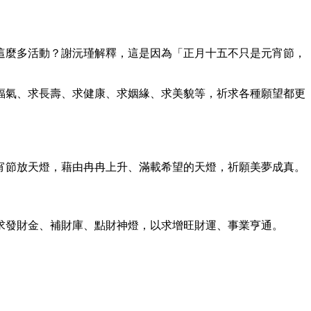
這麼多活動？謝沅瑾解釋，這是因為「正月十五不只是元宵節，
福氣、求長壽、求健康、求姻緣、求美貌等，祈求各種願望都更
宵節放天燈，藉由冉冉上升、滿載希望的天燈，祈願美夢成真。
求發財金、補財庫、點財神燈，以求增旺財運、事業亨通。