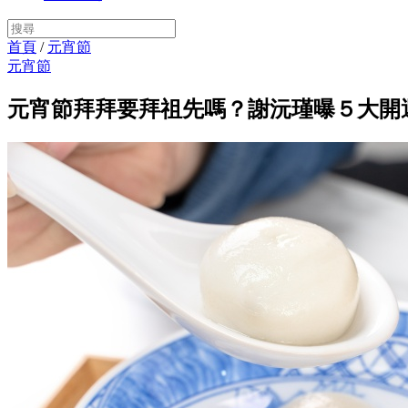
首頁
/
元宵節
元宵節
元宵節拜拜要拜祖先嗎？謝沅瑾曝５大開