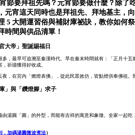
宵節要拜祖先嗎？元宵節要做什麼？除了
，元宵這天同時也是拜祖先、拜地基主，向
 5 大開運習俗與補財庫祕訣，教你如何
拜時間與供品清單！
官大帝」聖誕賜福日
很多，最早可追溯至秦漢時代。早在秦末時間就有：「正月十五
害，祈禱獲得好收成。
五夜，在宮內「燃燈表佛」，從此民眾效仿，皆點燈供奉佛祖。
庫」與「鑽燈腳」求子
藉由湯圓「圓」的外型，而能有吉祥的寓意和象徵。全家一起吃
別，加碼湯圓微波煮法
）