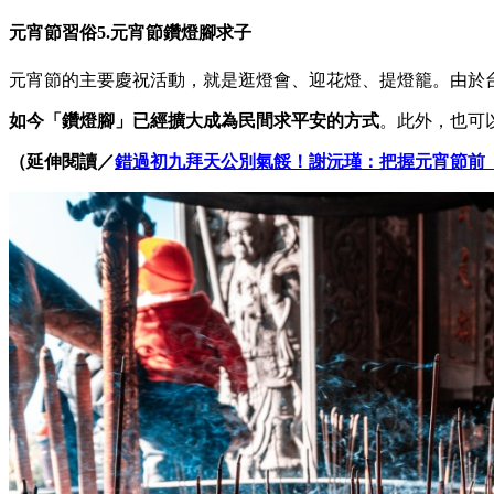
元宵節習俗5.元宵節鑽燈腳求子
元宵節的主要慶祝活動，就是逛燈會、迎花燈、提燈籠。由於
如今「鑽燈腳」已經擴大成為民間求平安的方式
。此外，也可
（延伸閱讀／
錯過初九拜天公別氣餒！謝沅瑾：把握元宵節前