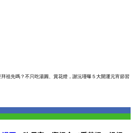
要拜祖先嗎？不只吃湯圓、賞花燈，謝沅瑾曝５大開運元宵節習