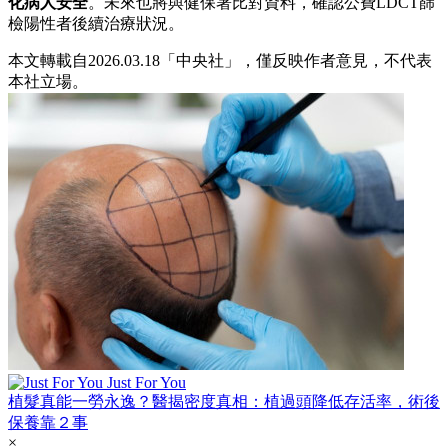
化病人安全
。未來也將與健保署比對資料，確認公費LDCT篩
檢陽性者後續治療狀況。
本文轉載自2026.03.18「中央社」，僅反映作者意見，不代表
本社立場。
Just For You
植髮真能一勞永逸？醫揭密度真相：植過頭降低存活率，術後
保養靠２事
×