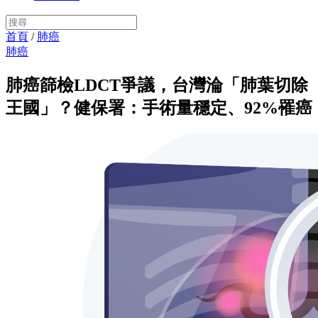
首頁
/
肺癌
肺癌
肺癌篩檢LDCT爭議，台灣淪「肺葉切除
王國」？健保署：手術量穩定、92%罹癌