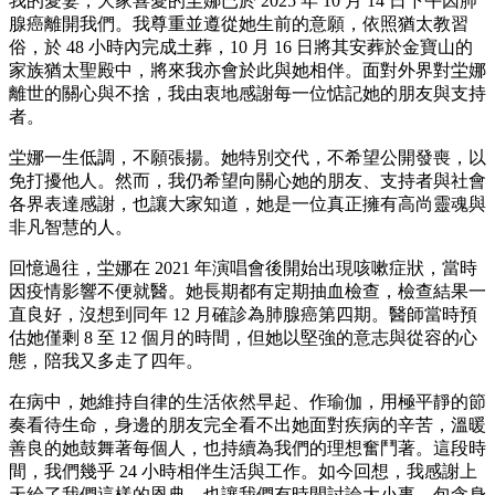
我的愛妻，⼤家喜愛的坣娜已於 2025 年 10 ⽉ 14 ⽇下午因肺
腺癌離開我們。我尊重並遵從她⽣前的意願，依照猶太教習
俗，於 48 ⼩時內完成⼟葬，10 ⽉ 16 ⽇將其安葬於⾦寶⼭的
家族猶太聖殿中，將來我亦會於此與她相伴。⾯對外界對坣娜
離世的關⼼與不捨，我由衷地感謝每⼀位惦記她的朋友與⽀持
者。
坣娜⼀⽣低調，不願張揚。她特別交代，不希望公開發喪，以
免打擾他⼈。然⽽，我仍希望向關⼼她的朋友、⽀持者與社會
各界表達感謝，也讓⼤家知道，她是⼀位真正擁有⾼尚靈魂與
非凡智慧的⼈。
回憶過往，坣娜在 2021 年演唱會後開始出現咳嗽症狀，當時
因疫情影響不便就醫。她長期都有定期抽⾎檢查，檢查結果⼀
直良好，沒想到同年 12 ⽉確診為肺腺癌第四期。醫師當時預
估她僅剩 8 ⾄ 12 個⽉的時間，但她以堅強的意志與從容的⼼
態，陪我⼜多走了四年。
在病中，她維持⾃律的⽣活依然早起、作瑜伽，⽤極平靜的節
奏看待⽣命，⾝邊的朋友完全看不出她⾯對疾病的辛苦，溫暖
善良的她⿎舞著每個⼈，也持續為我們的理想奮⾾著。這段時
間，我們幾乎 24 ⼩時相伴⽣活與⼯作。如今回想，我感謝上
天給了我們這樣的恩典，也讓我們有時間討論⼤⼩事，包含⾝