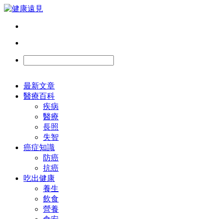
最新文章
醫療百科
疾病
醫療
長照
失智
癌症知識
防癌
抗癌
吃出健康
養生
飲食
營養