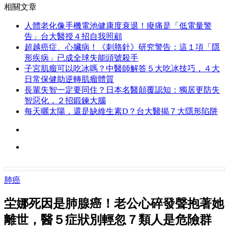
相關文章
人體老化像手機電池健康度衰退！痠痛是「低電量警
告」台大醫授４招自我照顧
超越癌症、心臟病！《刺胳針》研究警告：這１項「隱
形疾病」已成全球失能頭號殺手
子宮肌瘤可以吃冰嗎？中醫師解答５大吃冰技巧，４大
日常保健助逆轉肌瘤體質
長輩失智一定要同住？日本名醫顛覆認知：獨居更防失
智惡化，２招鍛鍊大腦
每天曬太陽，還是缺維生素D？台大醫揭７大隱形陷阱
肺癌
坣娜死因是肺腺癌！老公心碎發聲抱著她
離世，醫５症狀別輕忽７類人是危險群