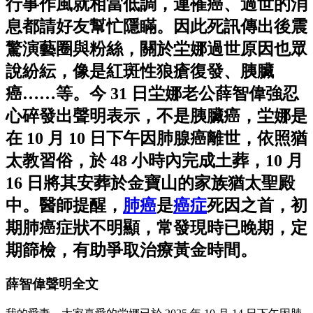
行事作風就相當低調，連罹癌、過世的消
息都請好友幫忙隱瞞。因此死訊傳出後震
驚演藝圈與粉絲，關於坣娜過世原因也眾
說紛紜，像是紅斑性狼瘡復發、胰臟
癌……等。今 31 日坣娜老公薛智偉強忍
心碎發出聲明表示，不是胰臟癌，坣娜是
在 10 ⽉ 10 ⽇下午因肺腺癌離世，依照猶
太教習俗，於 48 ⼩時內完成⼟葬，10 ⽉
16 ⽇將其安葬於⾦寶⼭的家族猶太聖殿
中。醫師提醒，
肺癌
是
癌症
死因之首，初
期肺癌症狀不明顯，常發現時已晚期，定
期篩檢，有助爭取治療黃金時間。
薛智偉聲明全文