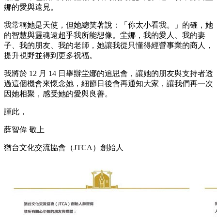
娜的愛與遠⾒。
我常稱她是天使，但她總笑著說：「你太⼩看我。」的確，她
的智慧與靈魂遠超乎我所能想像。坣娜，我的愛⼈、我的妻
⼦、我的朋友、我的老師，她讓我從只懂得經營事業的商⼈，
提升視野並得到更多祝福。
我將於 12 ⽉ 14 ⽇舉辦坣娜的追思會，讓她的朋友與⽀持者透
過這個機會來懷念她，細節⽇後會再通知⼤家，讓我們再⼀次
因她相聚，感受她的愛與良善。
謹此，
薛智偉 敬上
猶台⽂化交流協會（JTCA）創始⼈