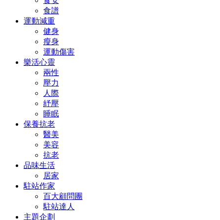
食安
食譜
運動減重
健身
瘦身
運動傷害
樂活心靈
兩性
壓力
人際
紓壓
睡眠
保養抗老
醫美
美容
抗老
品味生活
居家
駐站作家
百大顧問團
駐站達人
主題企劃