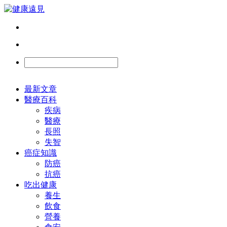
最新文章
醫療百科
疾病
醫療
長照
失智
癌症知識
防癌
抗癌
吃出健康
養生
飲食
營養