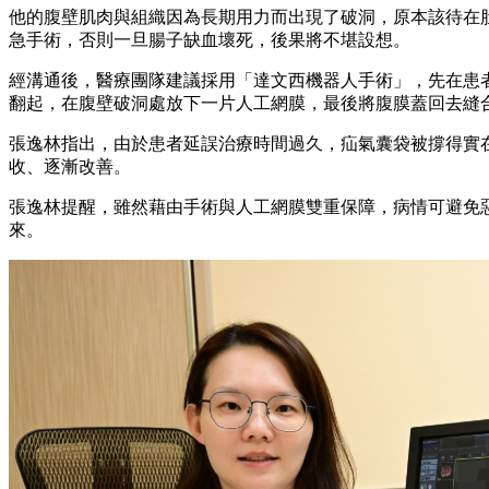
他的腹壁肌肉與組織因為長期用力而出現了破洞，原本該待在
急手術，否則一旦腸子缺血壞死，後果將不堪設想。
經溝通後，醫療團隊建議採用「達文西機器人手術」，先在患者
翻起，在腹壁破洞處放下一片人工網膜，最後將腹膜蓋回去縫合
張逸林指出，由於患者延誤治療時間過久，疝氣囊袋被撐得實
收、逐漸改善。
張逸林提醒，雖然藉由手術與人工網膜雙重保障，病情可避免
來。