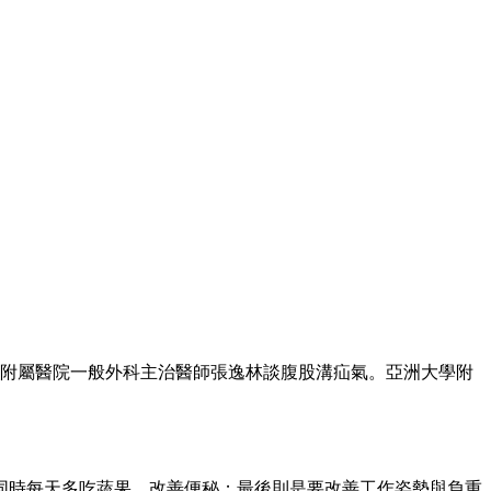
附屬醫院一般外科主治醫師張逸林談腹股溝疝氣。亞洲大學附
；同時每天多吃蔬果、改善便秘；最後則是要改善工作姿勢與負重