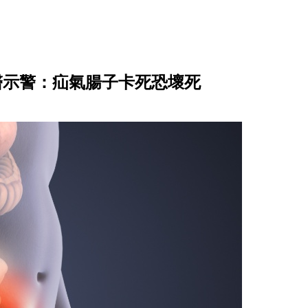
醫示警：疝氣腸子卡死恐壞死