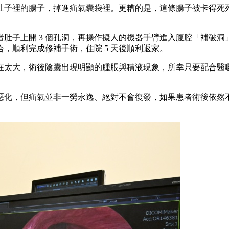
肚子裡的腸子，掉進疝氣囊袋裡。更糟的是，這條腸子被卡得死
肚子上開 3 個孔洞，再操作擬人的機器手臂進入腹腔「補破
，順利完成修補手術，住院 5 天後順利返家。
在太大，術後陰囊出現明顯的腫脹與積液現象，所幸只要配合醫
惡化，但疝氣並非一勞永逸、絕對不會復發，如果患者術後依然