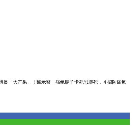
股溝長「大芒果」！醫示警：疝氣腸子卡死恐壞死，４招防疝氣