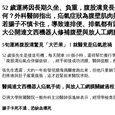
52 歲運將因長期久坐、負重，腹股溝
何？外科醫師指出，疝氣症狀為腹壁肌肉
若腸子不慎卡住，導致連排便、排氣都有
大公開達文西機器人修補腹壁與放人工網膜
5旬
運將腹股溝驚見「大芒果」！就醫竟是疝氣惹禍
52 歲張先生是接送司機，每天開車 10 個小時，還得幫
「腹股溝疝氣合併腸嵌頓」，經手術後成功消腫。醫師提醒，
張先生透露，大約一年前發現腫塊偶爾會跑出來，但他只要躺
烈疼痛與肚子嚴重腹脹，這才趕緊前來醫院求助。
醫揭達文西機器人疝氣手術，與放人工網膜關鍵過程
亞洲大學附屬醫院一般外科主治醫師張逸林表示，經理學檢查
腸子卡死不通，恐缺血壞死