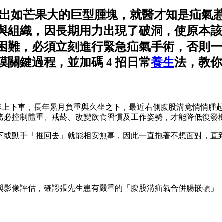
竟長出如芒果大的巨型腫塊，就醫才知是疝氣
與組織，因長期用力出現了破洞，使原本該
困難，必須立刻進行緊急疝氣手術，否則一
關鍵過程，並加碼 4 招日常
養生
法，教你
忙搬行李上下車，長年累月負重與久坐之下，最近右側腹股溝竟悄悄
務必控制體重、戒菸、改變飲食習慣及工作姿勢，才能降低復發
下或動手「推回去」就能相安無事，因此一直拖著不想面對，直
與影像評估，確認張先生患有嚴重的「腹股溝疝氣合併腸嵌頓」