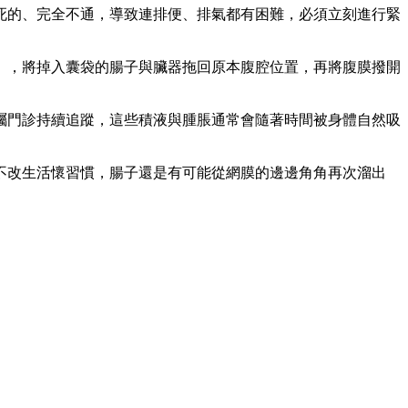
死的、完全不通，導致連排便、排氣都有困難，必須立刻進行緊
洞」，將掉入囊袋的腸子與臟器拖回原本腹腔位置，再將腹膜撥開
囑門診持續追蹤，這些積液與腫脹通常會隨著時間被身體自然吸
不改生活懷習慣，腸子還是有可能從網膜的邊邊角角再次溜出