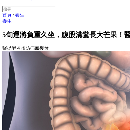
首頁
/
養生
養生
5旬運將負重久坐，腹股溝驚長大芒果！
醫提醒４招防疝氣復發