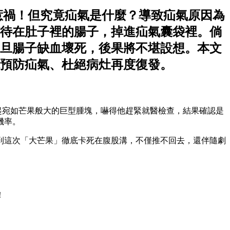
惹禍！但究竟疝氣是什麼？導致疝氣原因為
待在肚子裡的腸子，掉進疝氣囊袋裡。倘
旦腸子缺血壞死，後果將不堪設想。本文
預防疝氣、杜絕病灶再度復發。
腫起宛如芒果般大的巨型腫塊，嚇得他趕緊就醫檢查，結果確認是
機率。
到這次「大芒果」徹底卡死在腹股溝，不僅推不回去，還伴隨劇
！