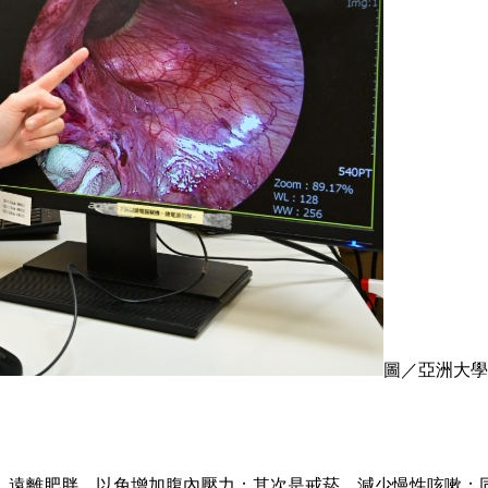
圖／亞洲大學
重、遠離肥胖，以免增加腹內壓力；其次是戒菸，減少慢性咳嗽