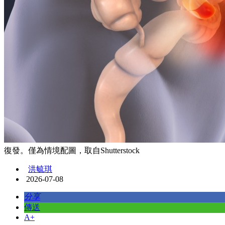
復發。僅為情境配圖，取自Shutterstock
洪毓琪
2026-07-08
分享
傳送
A+