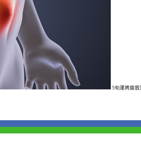
5旬運將腹