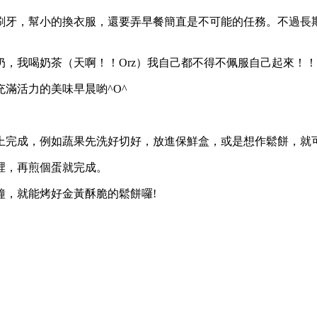
刷牙，幫小的換衣服，還要弄早餐簡直是不可能的任務。不過長
，我喝奶茶（天啊！！Orz）我自己都不得不佩服自己起來！
滿活力的美味早晨喲^O^
上完成，例如蔬果先洗好切好，放進保鮮盒，或是想作鬆餅，就
裡，再煎個蛋就完成。
鐘，就能烤好金黃酥脆的鬆餅囉!