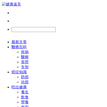
最新文章
醫療百科
疾病
醫療
長照
失智
癌症知識
防癌
抗癌
吃出健康
養生
飲食
營養