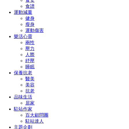
食安
食譜
運動減重
健身
瘦身
運動傷害
樂活心靈
兩性
壓力
人際
紓壓
睡眠
保養抗老
醫美
美容
抗老
品味生活
居家
駐站作家
百大顧問團
駐站達人
主題企劃