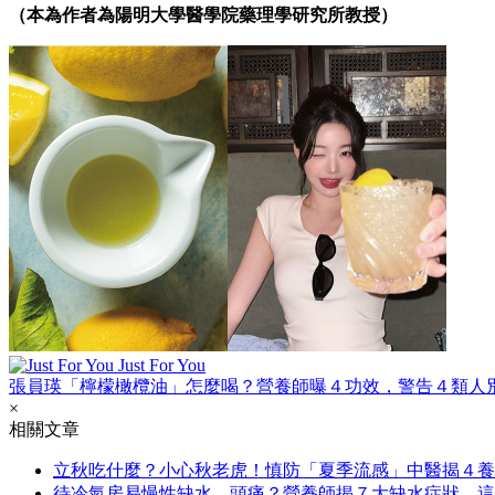
（本為作者為陽明大學醫學院藥理學研究所教授）
Just For You
張員瑛「檸檬橄欖油」怎麼喝？營養師曝４功效，警告４類人
×
相關文章
立秋吃什麼？小心秋老虎！慎防「夏季流感」中醫揭４養
待冷氣房易慢性缺水、頭痛？營養師揭７大缺水症狀，這