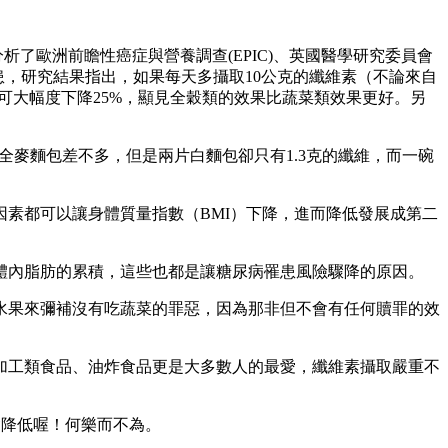
don）研究人員彙整分析了歐洲前瞻性癌症與營養調查(EPIC)、英國醫學研究委員會
糖尿病病患，研究結果指出，如果每天多攝取10公克的纖維素（不論來自
可大幅度下降25%，顯見全穀類的效果比蔬菜類效果更好。另
兩片全麥麵包差不多，但是兩片白麵包卻只有1.3克的纖維，而一碗
素都可以讓身體質量指數（BMI）下降，進而降低發展成第二
體內脂肪的累積，這些也都是讓糖尿病罹患風險驟降的原因。
水果來彌補沒有吃蔬菜的罪惡，因為那非但不會有任何贖罪的效
加工類食品、油炸食品更是大多數人的最愛，纖維素攝取嚴重不
會降低喔！何樂而不為。