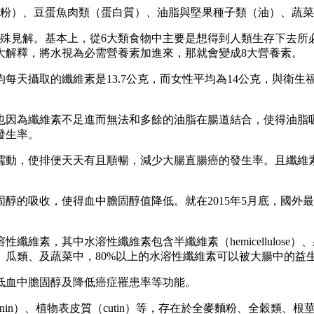
澱粉）、豆蛋魚肉類（蛋白質）、油脂與堅果種子類（油）、蔬
殊見解。基本上，從6大類食物中主要是想得到人類生存下去所
大解釋，將水視為必需營養素加進來，那就會變成8大營養素。
天攝取的纖維素是13.7公克，而女性平均為14公克，與衛生福
也因為纖維素不足進而無法和多餘的油脂在腸道結合，使得油脂
發生率。
蠕動，使排便天天有且順暢，減少大腸直腸癌的發生率。且纖維
醇的吸收，使得血中膽固醇值降低。就在2015年5月底，國外
其中水溶性纖維素包含半纖維素（hemicellulose）、果膠（p
、瓜類、及蔬菜中，80%以上的水溶性纖維素可以被大腸中的益
低血中膽固醇及降低癌症罹患率等功能。
lignin）、植物表皮質（cutin）等，存在於全麥麵粉、全穀