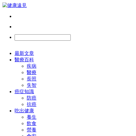
最新文章
醫療百科
疾病
醫療
長照
失智
癌症知識
防癌
抗癌
吃出健康
養生
飲食
營養