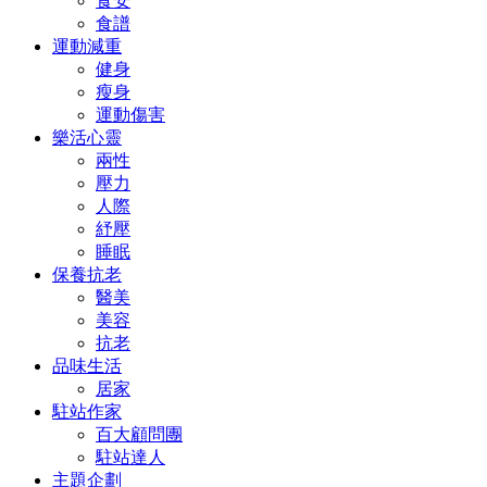
食安
食譜
運動減重
健身
瘦身
運動傷害
樂活心靈
兩性
壓力
人際
紓壓
睡眠
保養抗老
醫美
美容
抗老
品味生活
居家
駐站作家
百大顧問團
駐站達人
主題企劃