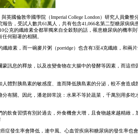
d Technology）與英國倫敦帝國學院（Imperial College Lon
其他18個研究報告，受試人數共61萬人，共有包含41,066名第二型
10公克的纖維素全都單獨來自全穀類的話，罹患糖尿病的機率則
有任何顯著的相關。
的纖維素，而一碗麥片粥（porridge）也含有3至4克纖維，和
爾蒙訊息的釋放，以及改變食物在大腸中的發酵等因素，而這些因
加人體對胰島素的敏感度、進而降低胰島素的分泌，較不會造成
糖分有關。因此，潘老師常說：水果不等於蔬菜，千萬別用多吃
們的飲食習慣有別於過去，外食機會大增，且食物越來越精緻，
！
不僅癌症發生率會降低，連中風、心血管疾病和糖尿病的發生率也