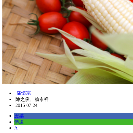
潘懷宗
陳之俊、賴永祥
2015-07-24
分享
傳送
A+