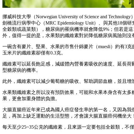
挪威科技大學（Norwegian University of Science an
劍橋流行病學中心（MRC Epidemiology Unit）、與
全穀類或蔬菜類），糖尿病的罹病機率就會降低9%；但若是這
外，值得一提的是，水果類的纖維素對於降低糖尿病風險則沒
一碗含有麥片、堅果、水果的市售什錦麥片（muesli）約有3克
玉米片的纖維素卻僅有0.3克。
纖維素可以延長飽足感，減緩體內營養素吸收的速度、延長荷
型糖尿病的機率。
此外，纖維素可以減少葡萄糖的吸收、幫助調節血糖，並且增
水果類纖維素之所以沒有預防效果，可能和水果本身含有太多
果，更會加重身體的負擔。
大腸直腸癌近年來已成為國人癌症發生率的第一名，又因為我
足，再加上缺乏運動的生活型態，才會讓大腸直腸癌伺機坐大
每天至少25~35公克的纖維素，且來源一定要包括全穀類，