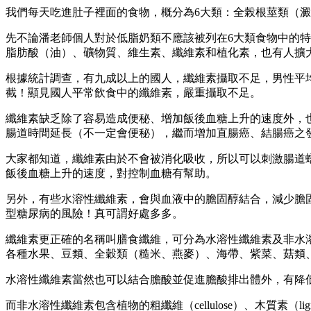
我們每天吃進肚子裡面的食物，概分為6大類：全榖根莖類（
先不論潘老師個人對於低脂奶類不應該被列在6大類食物中的特
脂肪酸（油）、礦物質、維生素、纖維素和植化素，也有人擴
根據統計調查，有九成以上的國人，纖維素攝取不足，男性平均每
截！顯見國人平常飲食中的纖維素，嚴重攝取不足。
纖維素缺乏除了容易造成便秘、增加飯後血糖上升的速度外，
腸道時間延長（不一定會便秘），繼而增加直腸癌、結腸癌之
大家都知道，纖維素由於不會被消化吸收，所以可以刺激腸道
飯後血糖上升的速度，對控制血糖有幫助。
另外，有些水溶性纖維素，會與血液中的膽固醇結合，減少膽固
型糖尿病的風險！真可謂好處多多。
纖維素更正確的名稱叫膳食纖維，可分為水溶性纖維素及非水溶性纖維素，
各種水果、豆類、全穀類（糙米、燕麥）、海帶、紫菜、菇類
水溶性纖維素當然也可以結合膽酸並促進膽酸排出體外，有降
而非水溶性纖維素包含植物的粗纖維（cellulose）、木質素（