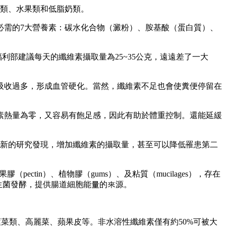
菜類、水果類和低脂奶類。
必需的7大營養素：碳水化合物（澱粉）、胺基酸（蛋白質）、
利部建議每天的纖維素攝取量為25~35公克，遠遠差了一大
吸收過多，形成血管硬化。當然，纖維素不足也會使糞便停留在
素熱量為零，又容易有飽足感，因此有助於體重控制。還能延緩
最新的研究發現，增加纖維素的攝取量，甚至可以降低罹患第二
ectin）、植物膠（gums）、及粘質（mucilages），存在
生菌發酵，提供腸道細胞能量的來源。
類、根莖菜類、高麗菜、蘋果皮等。非水溶性纖維素僅有約50%可被大