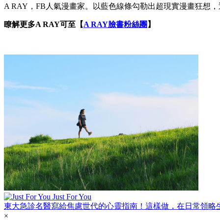
A RAY，FB人氣漫畫家。以藍色線條勾勒出超現實漫畫狂
瞭解更多A RAY可至【
A RAY臉書粉絲團
】
Just For You
東大急診名醫寫給焦慮世代的心靈指南！這樣做，在日常領略
×