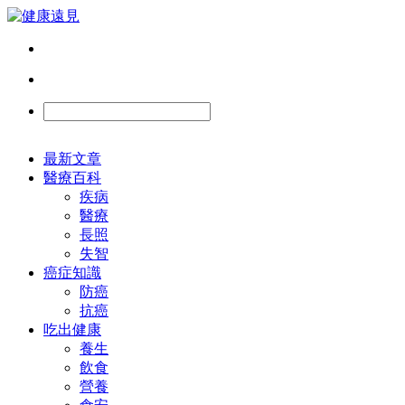
最新文章
醫療百科
疾病
醫療
長照
失智
癌症知識
防癌
抗癌
吃出健康
養生
飲食
營養