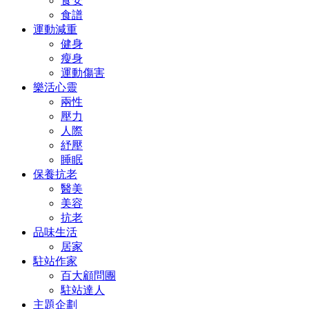
食安
食譜
運動減重
健身
瘦身
運動傷害
樂活心靈
兩性
壓力
人際
紓壓
睡眠
保養抗老
醫美
美容
抗老
品味生活
居家
駐站作家
百大顧問團
駐站達人
主題企劃