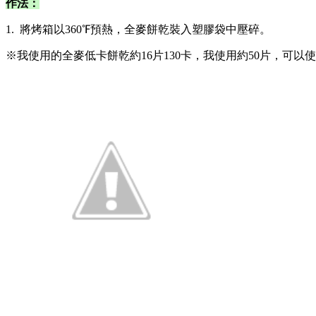
作法：
1. 將烤箱以360℉預熱，全麥餅乾裝入塑膠袋中壓碎。
※我使用的全麥低卡餅乾約16片130卡，我使用約50片，可