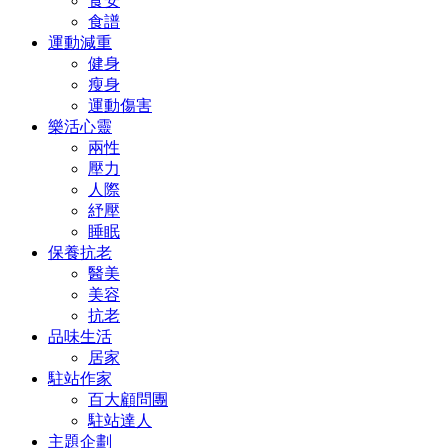
食安
食譜
運動減重
健身
瘦身
運動傷害
樂活心靈
兩性
壓力
人際
紓壓
睡眠
保養抗老
醫美
美容
抗老
品味生活
居家
駐站作家
百大顧問團
駐站達人
主題企劃