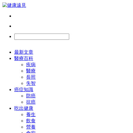
最新文章
醫療百科
疾病
醫療
長照
失智
癌症知識
防癌
抗癌
吃出健康
養生
飲食
營養