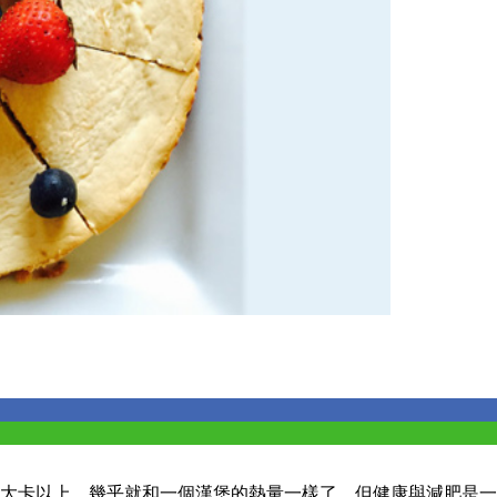
0大卡以上，幾乎就和一個漢堡的熱量一樣了…但健康與減肥是