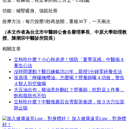
位置：在腳底，在足掌的前三分之一凹陷處
功能：補腎暖身、強筋壯骨
按摩方法：每穴按壓5秒再放開，重複30下，一天兩次
（本文作者為台北市中醫師公會名譽理事長、中原大學助理教
授、陳潮宗中醫診所院長）
相關文章
立秋吃什麼？小心秋老虎！慎防「夏季流感」中醫揭４
養生心法
沒時間運動？醫日練氣功21年，親授5分鐘零碎養生法
張員瑛「檸檬橄欖油」怎麼喝？營養師曝４功效，警告
４類人別空腹喝
大豆油出包，豬油意外翻紅？營養師：吃對這１件事，
飽和脂肪也不怕
立秋吃什麼？中醫推薦百合雪梨茶食譜，按３大穴位宣
肺止咳
加入健康遠見Line，對身體
好！