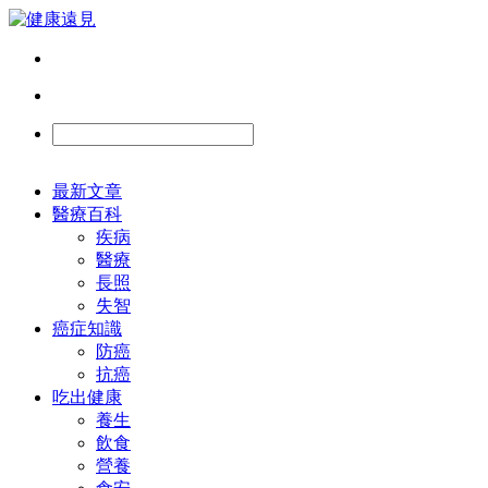
最新文章
醫療百科
疾病
醫療
長照
失智
癌症知識
防癌
抗癌
吃出健康
養生
飲食
營養