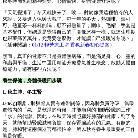
秋冬時節也能精神奕奕、心情愉快、身體健康舒適呢？
「天氣變涼了，冬天就快來了，唉......對於像我這種怕冷的人
來說，又要進入保暖大戰了。每一年的冬天，熱咖啡、熱可
可、熱薑茶一杯杯的喝，顧不得熱量了；圍巾、毛帽、手套是
基本配件，但總還是覺得自己的手腳像冰棒一樣，就連生理期
也跟著痛苦萬分，究竟要怎麼做，才能讓自己溫暖過冬呢？」
（延伸閱讀：
01/12 輕芳療工坊 香氛新春初心提案
）
然而，真正的健康不只是身體無病痛，而是滿足身、心、靈的
和諧與平衡，生活中運用精油芳療香氣養生概念，啟動人體自
癒能力，還有哪些方法呢？
養生保健，身體保暖四步驟
1. 秋主肺、冬主腎
Jade老師說，肺與腎其實有連帶關係，因為肺負責呼吸，當吸
進體內的「氣」是乾淨的時候，才能順利的推動腎臟的工作－
「水」的代謝。因此，在秋天時就照顧好肺部的健康，到了冬
天，就能幫助腎臟減輕負擔，保存腎臟該有的元氣。有趣的
是，肺和腎這兩個器官都很怕冷，所以秋冬養生最重要的工作
就是保暖。