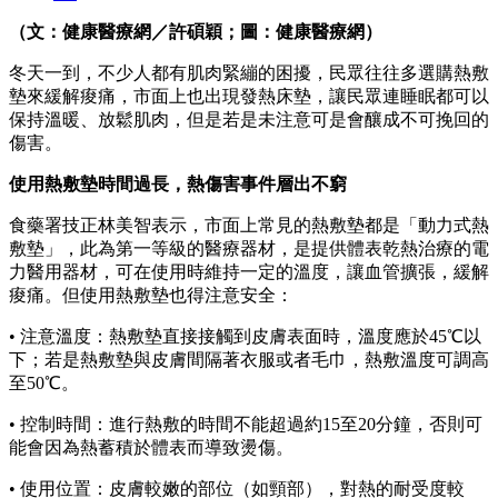
（文：健康醫療網／許碩穎；圖：健康醫療網）
冬天一到，不少人都有肌肉緊繃的困擾，民眾往往多選購熱敷
墊來緩解痠痛，市面上也出現發熱床墊，讓民眾連睡眠都可以
保持溫暖、放鬆肌肉，但是若是未注意可是會釀成不可挽回的
傷害。
使用熱敷墊時間過長，熱傷害事件層出不窮
食藥署技正林美智表示，市面上常見的熱敷墊都是「動力式熱
敷墊」，此為第一等級的醫療器材，是提供體表乾熱治療的電
力醫用器材，可在使用時維持一定的溫度，讓血管擴張，緩解
痠痛。但使用熱敷墊也得注意安全：
• 注意溫度：熱敷墊直接接觸到皮膚表面時，溫度應於45℃以
下；若是熱敷墊與皮膚間隔著衣服或者毛巾，熱敷溫度可調高
至50℃。
• 控制時間：進行熱敷的時間不能超過約15至20分鐘，否則可
能會因為熱蓄積於體表而導致燙傷。
• 使用位置：皮膚較嫩的部位（如頸部），對熱的耐受度較