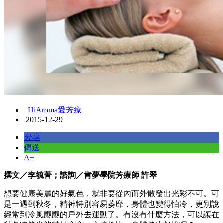
HiAroma愛芳療
2015-12-29
分享
傳送
A+
撰文／李毓菁；諮詢／肯夢學院芳療師 許翠
想要健康美麗的好氣色，就非要從內而外散發出光彩不可。可
是一遇到秋冬，精神特別容易萎靡，身體也變得怕冷，更別說
經常到冷風颼颼的戶外去運動了。有沒有什麼方法，可以讓在