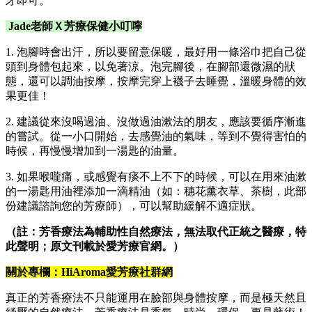
牙即可。
Jade老師Ｘ芳療保健小叮嚀
1. 泡腳時會出汗，所以要留意保暖，最好用一條浴巾把自己從
頭到身體包起來，以免著涼。泡完腳後，在腳部還微濕的狀
態，還可以調油按摩，按摩完穿上襪子去睡覺，溫暖身體的效
果更佳！
2. 建議從來沒喝過油、沒做過油漱法的朋友，應該要循序漸進
的嘗試。從一小口開始，去感覺油的氣味，等到不覺得害怕的
時候，再慢慢增加到一湯匙的油量。
3. 如果喉嚨痛，或感覺有痰不上不下的時候，可以在用來油漱
的一湯匙用油裡添加一滴精油（如：穗花薰衣草、茶樹，此部
份建議諮詢您的芳療師），可以幫助緩解不適症狀。
（註：芳香療法為輔助性自然療法，無法取代正統之醫療，特
此聲明；原文刊載於愛芳療官網。）
關於專欄：HiAroma愛芳療社群網
真正的芳香療法不只能運用在臉部與身體按摩，而是極天然且