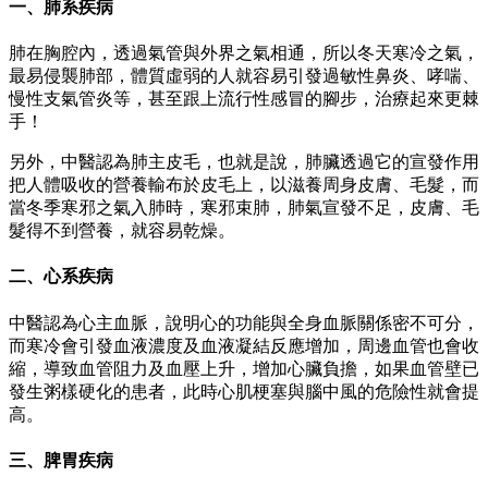
一、肺系疾病
肺在胸腔內，透過氣管與外界之氣相通，所以冬天寒冷之氣，
最易侵襲肺部，體質虛弱的人就容易引發過敏性鼻炎、哮喘、
慢性支氣管炎等，甚至跟上流行性感冒的腳步，治療起來更棘
手！
另外，中醫認為肺主皮毛，也就是說，肺臟透過它的宣發作用
把人體吸收的營養輸布於皮毛上，以滋養周身皮膚、毛髮，而
當冬季寒邪之氣入肺時，寒邪束肺，肺氣宣發不足，皮膚、毛
髮得不到營養，就容易乾燥。
二、心系疾病
中醫認為心主血脈，說明心的功能與全身血脈關係密不可分，
而寒冷會引發血液濃度及血液凝結反應增加，周邊血管也會收
縮，導致血管阻力及血壓上升，增加心臟負擔，如果血管壁已
發生粥樣硬化的患者，此時心肌梗塞與腦中風的危險性就會提
高。
三、脾胃疾病