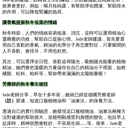
效果會更好。例如：喝月桂純露，有幫助淨化體液、幫助排水
的作用，可以降低腎臟的負荷。
讓香氣提振秋冬低落的情緒
秋冬時節，人們的情緒容易低落、消沉，這時可以運用精油心
靈療癒的功效，幫助自己提振心情。Jade老師建議，首先要選
用自己喜歡的香氣，精油的化學分子再怎麼對症，只要吸聞的
人不喜歡、會排斥，不用也枉然。
其次，可以選擇全日照、喜歡追尋陽光，吸飽陽光能量的植物
精油，她們會把溫暖的力量儲存在自己的精油分子裡面，如柑
橘類、松科、柏科等，幫妳帶來滿滿的太陽能量喔！
芳療師的秋冬養生秘技
Jade老師分享，早在十多年前，她就已經從德國芳療老師
（註）
那邊，知道口服植物油和「油漱法」的保養方法。
透過自己的實行與驗證，她發現這口服植物油、油漱法兩種方
法對健康的幫助很大，並能明顯感受到身體的變化，包括早上
起床時，精神狀態會較好、不容易生病......等。後來，Jade老