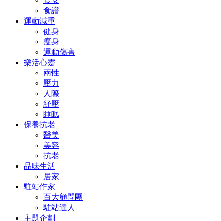
食安
食譜
運動減重
健身
瘦身
運動傷害
樂活心靈
兩性
壓力
人際
紓壓
睡眠
保養抗老
醫美
美容
抗老
品味生活
居家
駐站作家
百大顧問團
駐站達人
主題企劃