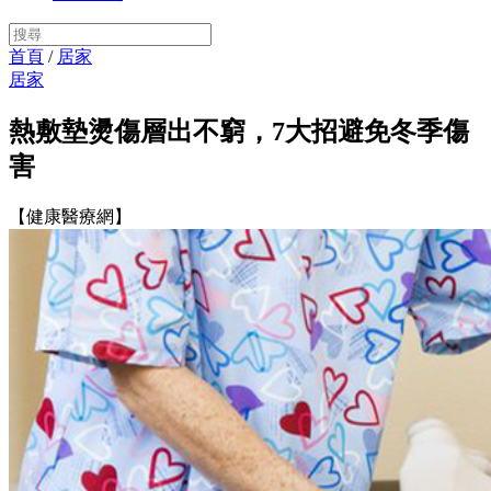
首頁
/
居家
居家
熱敷墊燙傷層出不窮，7大招避免冬季傷
害
【健康醫療網】