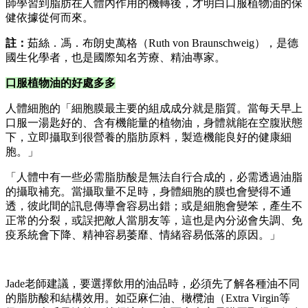
師學習到脂肪在人體內作用的機轉後，才明白口服植物油的保
健依據從何而來。
註：
茹絲．馮．布朗史萬格（Ruth von Braunschweig），是德
國生化學者，也是國際知名芳療、精油專家。
口服植物油的好處多多
人體細胞的「細胞膜最主要的組成成分就是脂質。當每天早上
口服一湯匙好的、含有機能量的植物油，身體就能在空腹狀態
下，立即攝取到很營養的脂肪原料，製造機能良好的健康細
胞。」
「人體中有一些必需脂肪酸是無法自行合成的，必需透過油脂
的攝取補充。當攝取量不足時，身體細胞的膜也會變得不通
透，彼此間的訊息傳導會容易出錯；或是細胞會變笨，產生不
正常的分裂，或誤把敵人當朋友等，這也是內分泌會失調、免
疫系統會下降、精神容易萎靡、情緒容易低落的原因。」
Jade老師建議，要選擇飲用的油品時，必須先了解各種油不同
的脂肪酸和結構效用。如亞麻仁油、橄欖油（Extra Virgin等