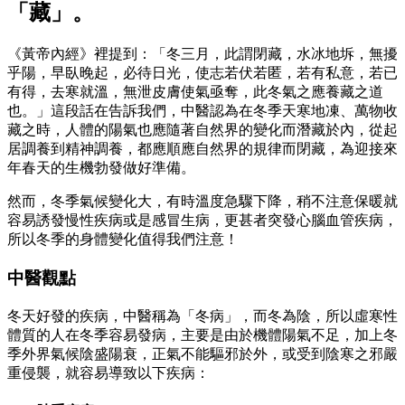
「藏」。
《黃帝內經》裡提到：「冬三月，此謂閉藏，水冰地坼，無擾
乎陽，早臥晚起，必待日光，使志若伏若匿，若有私意，若已
有得，去寒就溫，無泄皮膚使氣亟奪，此冬氣之應養藏之道
也。」這段話在告訴我們，中醫認為在冬季天寒地凍、萬物收
藏之時，人體的陽氣也應隨著自然界的變化而潛藏於內，從起
居調養到精神調養，都應順應自然界的規律而閉藏，為迎接來
年春天的生機勃發做好準備。
然而，冬季氣候變化大，有時溫度急驟下降，稍不注意保暖就
容易誘發慢性疾病或是感冒生病，更甚者突發心腦血管疾病，
所以冬季的身體變化值得我們注意！
中醫觀點
冬天好發的疾病，中醫稱為「冬病」，而冬為陰，所以虛寒性
體質的人在冬季容易發病，主要是由於機體陽氣不足，加上冬
季外界氣候陰盛陽衰，正氣不能驅邪於外，或受到陰寒之邪嚴
重侵襲，就容易導致以下疾病：