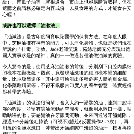
級）、南瓜子油等，就很適合，市面上也容易購買取得，但在
選購之前請務必確定內容成份，以及食用的方式，才能食在安
心喔！
或許也可以選擇「油漱法」
「油漱法」是古印度阿育吠陀醫學的保養方法。在印度人眼
中，芝麻油擁有神奇的能力，可以淨化身體，也就是我們現在
所說的「排毒」功效。Jade老師笑說，茹絲老師充分表現出德
國人實事求是的精神，真的一一做過各種油做油漱的實驗。
令人驚奇的是，使用芝麻油油漱的前後，分別刮下口腔內膜細
胞樣本在顯微鏡下觀察，竟發現油漱後的細胞樣本裡的細菌
量，比垃圾筒還多！其中還可檢測出多種危害人體的重金屬、
化學藥劑殘留等，不得不佩服古印度人的養生智慧，確實經得
起科學的考驗。
「油漱法」的做法很簡單，含入大約一湯匙的油，達到口腔半
滿的程度，並留有讓油流動的空間後，就像用水漱口一樣，咕
嚕咕嚕的漱，要感覺油在牙齦間流動、並來回通過牙齒縫隙，
經過3~5分鐘後吐掉後（可視不適狀況反覆操作2 - 3次），再
用溫的食鹽水漱口，沖帶出牙齒縫隙中殘留的油汁，接著再刷