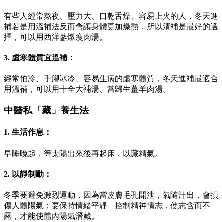
有些人經常熬夜、壓力大、口乾舌燥、容易上火的人，冬天進
補若是用溫補法反而會讓身體更加燥熱，所以清補是最好的選
擇，可以用西洋蔘燉瘦肉湯。
3. 虛寒體質宜溫補：
經常怕冷、手腳冰冷、容易生病的虛寒體質，冬天進補最適合
用溫補，可以用十全大補湯、當歸生薑羊肉湯。
中醫私「藏」養生法
1. 生活作息：
早睡晚起，等太陽出來後再起床，以藏精氣。
2. 以靜制動：
冬季要避免激烈運動，因為當皮膚毛孔開泄，氣隨汗出，會損
傷人體陽氣；要保持情緒平靜，控制精神情志，使志含而不
露，才能使體內陽氣潛藏。