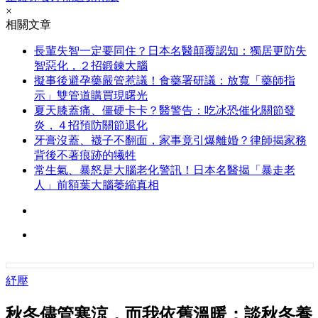
×
相關文章
長輩失智一定要同住？日本名醫顛覆認知：獨居更防失
智惡化，２招鍛鍊大腦
擬事後避孕藥嚴管惹議！食藥署研議：放寬「藥師指
示」雙管道購買現曙光
夏天膝蓋痛、僵硬卡卡？醫警告：吃冰恐催化關節發
炎，４招預防關節退化
牙膏沒蓋、襪子不翻面，家事竟引爆離婚？律師揭家務
背後不著痕跡的犧牲
常生氣、暴怒是大腦老化警訊！日本名醫揭「暴走老
人」前額葉大腦萎縮真相
紓壓
秋冬儘管寒涼，而我依舊溫暖：談秋冬養