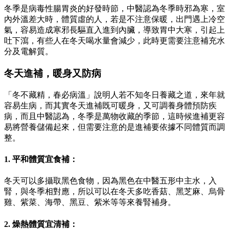
冬季是病毒性腸胃炎的好發時節，中醫認為冬季時邪為寒，室
內外溫差大時，體質虛的人，若是不注意保暖，出門遇上冷空
氣，容易造成寒邪長驅直入進到內臟，導致胃中大寒，引起上
吐下瀉，有些人在冬天喝水量會減少，此時更需要注意補充水
分及電解質。
冬天進補，暖身又防病
「冬不藏精，春必病溫」說明人若不知冬日養藏之道，來年就
容易生病，而其實冬天進補既可暖身，又可調養身體預防疾
病，而且中醫認為，冬季是萬物收藏的季節，這時候進補更容
易將營養儲備起來，但需要注意的是進補要依據不同體質而調
整。
1. 平和體質宜食補：
冬天可以多攝取黑色食物，因為黑色在中醫五形中主水，入
腎，與冬季相對應，所以可以在冬天多吃香菇、黑芝麻、烏骨
雞、紫菜、海帶、黑豆、紫米等等來養腎補身。
2. 燥熱體質宜清補：