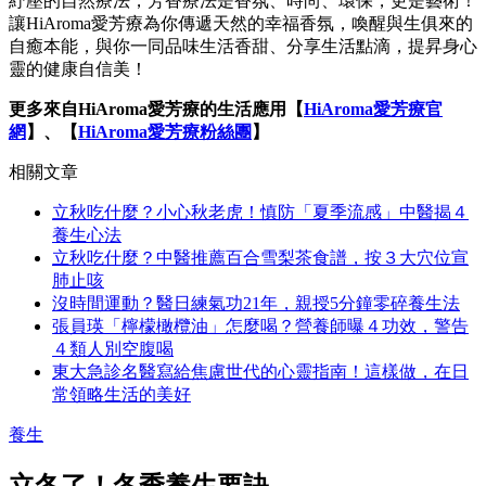
紓壓的自然療法，芳香療法是香氛、時尚、環保，更是藝術！
讓HiAroma愛芳療為你傳遞天然的幸福香氛，喚醒與生俱來的
自癒本能，與你一同品味生活香甜、分享生活點滴，提昇身心
靈的健康自信美！
更多來自HiAroma愛芳療的生活應用【
HiAroma愛芳療官
網
】、【
HiAroma愛芳療粉絲團
】
相關文章
立秋吃什麼？小心秋老虎！慎防「夏季流感」中醫揭４
養生心法
立秋吃什麼？中醫推薦百合雪梨茶食譜，按３大穴位宣
肺止咳
沒時間運動？醫日練氣功21年，親授5分鐘零碎養生法
張員瑛「檸檬橄欖油」怎麼喝？營養師曝４功效，警告
４類人別空腹喝
東大急診名醫寫給焦慮世代的心靈指南！這樣做，在日
常領略生活的美好
養生
立冬了！冬季養生要訣