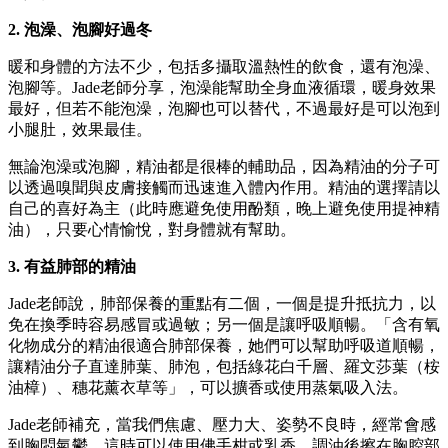
2. 泡澡、泡腳好過冬
暖和身體的方法不少，包括多攝取溫熱性的飲食，還有泡澡、
泡腳等。Jade老師分享，泡澡能幫助全身血液循環，暖身效果
最好，但若不能泡澡，泡腳也可以替代，不過最好是可以泡到
小腿肚，效果最佳。
無論泡澡或泡腳，精油都是很棒的輔助品，因為精油的分子可
以透過嗅聞與皮膚接觸而迅速進入體內作用。精油的選擇請以
自己的喜好為主（此時應避免使用酚類，晚上避免使用提神精
油），只要心情愉悅，對身體就有幫助。
3. 有益肺部的精油
Jade老師說，肺部保養的重點有二個，一個是提升抵抗力，以
免在換季時容易感冒或過敏；另一個是讓呼吸順暢。「含有氧
化物成分的精油很適合肺部保養，她們可以幫助呼吸道順暢，
讓精油分子直達肺葉、肺泡，包括綠花白千層、羅文莎葉（桉
油樟）、穗花薰衣草等」，可以擴香或使用蒸氣吸入法。
Jade老師補充，當我們焦慮、壓力大、姿勢不良時，經常會感
到胸悶氣鬱，這時可以使用佛手柑或乳香，調油後擦在胸腔部