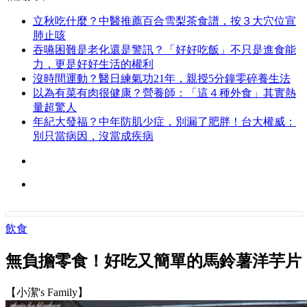
立秋吃什麼？中醫推薦百合雪梨茶食譜，按３大穴位宣
肺止咳
吞嚥困難是老化還是警訊？「好好吃飯」不只是進食能
力，更是好好生活的權利
沒時間運動？醫日練氣功21年，親授5分鐘零碎養生法
以為有菜有肉很健康？營養師：「這４種外食」其實熱
量超驚人
年紀大發福？中年防肌少症，別漏了肥胖！台大權威：
別只當病因，沒當成疾病
飲食
無負擔零食！好吃又簡單的馬鈴薯洋芋片
【小潔's Family】