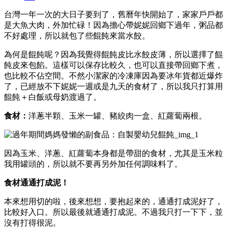
台灣一年一次的大日子要到了，舊曆年快開始了，家家戶戶都
是大魚大肉，外加忙碌！因為擔心帶妮妮回鄉下過年，粥品都
不好處理，所以就包了些餛飩來當水餃。
為何是餛飩呢？因為我覺得餛飩皮比水餃皮薄，所以選擇了餛
飩皮來包餡。這樣可以保存比較久，也可以直接帶回鄉下煮，
也比較不佔空間。不然小潔家的冷凍庫因為要冰年貨都近爆炸
了，已經放不下妮妮一週或是九天的食材了，所以我只打算用
餛飩＋白飯或母奶渡過了。
食材：
洋蔥半顆、玉米一罐、豬絞肉一盒、紅蘿蔔兩根。
因為玉米、洋蔥、紅蘿蔔本身都是帶甜的食材，尤其是玉米粒
我用罐頭的，所以就不要再另外加任何調味料了。
食材通通打成泥！
本來想用切的啦，後來想想，要抱起來的，通通打成泥好了，
比較好入口。所以最後就通通打成泥。不過我只打一下下，並
沒有打得很泥。