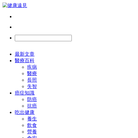
最新文章
醫療百科
疾病
醫療
長照
失智
癌症知識
防癌
抗癌
吃出健康
養生
飲食
營養