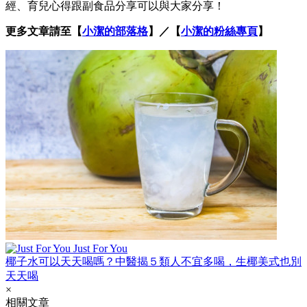
經、育兒心得跟副食品分享可以與大家分享！
更多文章請至【
小潔的部落格
】／【
小潔的粉絲專頁
】
Just For You
椰子水可以天天喝嗎？中醫揭５類人不宜多喝，生椰美式也別
天天喝
×
相關文章