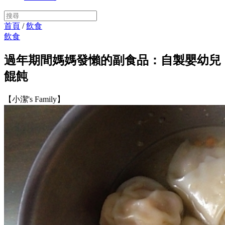
首頁
/
飲食
飲食
過年期間媽媽發懶的副食品：自製嬰幼兒
餛飩
【小潔's Family】