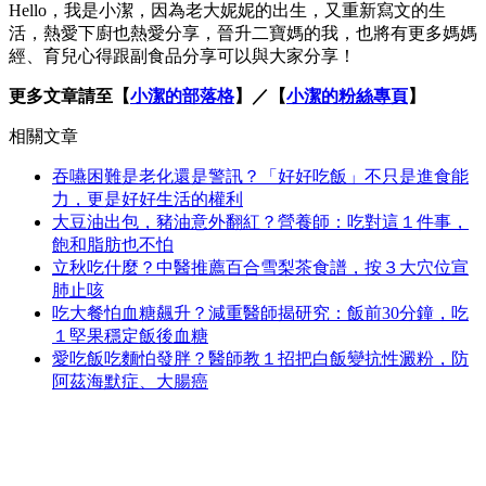
Hello，我是小潔，因為老大妮妮的出生，又重新寫文的生
活，熱愛下廚也熱愛分享，晉升二寶媽的我，也將有更多媽媽
經、育兒心得跟副食品分享可以與大家分享！
更多文章請至【
小潔的部落格
】／【
小潔的粉絲專頁
】
相關文章
吞嚥困難是老化還是警訊？「好好吃飯」不只是進食能
力，更是好好生活的權利
大豆油出包，豬油意外翻紅？營養師：吃對這１件事，
飽和脂肪也不怕
立秋吃什麼？中醫推薦百合雪梨茶食譜，按３大穴位宣
肺止咳
吃大餐怕血糖飆升？減重醫師揭研究：飯前30分鐘，吃
１堅果穩定飯後血糖
愛吃飯吃麵怕發胖？醫師教１招把白飯變抗性澱粉，防
阿茲海默症、大腸癌