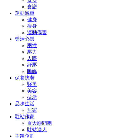
食安
食譜
運動減重
健身
瘦身
運動傷害
樂活心靈
兩性
壓力
人際
紓壓
睡眠
保養抗老
醫美
美容
抗老
品味生活
居家
駐站作家
百大顧問團
駐站達人
主題企劃