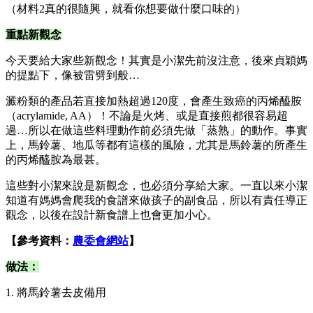
（材料2真的很隨興，就看你想要做什麼口味的）
重點新觀念
今天要給大家些新觀念！其實是小潔先前沒注意，後來貞穎媽
的提點下，像被雷劈到般…
澱粉類的產品若直接加熱超過120度，會產生致癌的丙烯醯胺
（acrylamide, AA）！不論是火烤、或是直接煎都很容易超
過…所以在做這些料理動作前必須先做「蒸熟」的動作。事實
上，馬鈴薯、地瓜等都有這樣的風險，尤其是馬鈴薯的所產生
的丙烯醯胺為最甚。
這些對小潔來說是新觀念，也必須分享給大家。一直以來小潔
知道有媽媽會爬我的食譜來做孩子的副食品，所以有責任導正
觀念，以後在設計新食譜上也會更加小心。
【參考資料：
農委會網站
】
做法：
1. 將馬鈴薯去皮備用