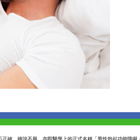
正確。雖說不舉，亦即醫學上的正式名稱「男性勃起功能障礙」