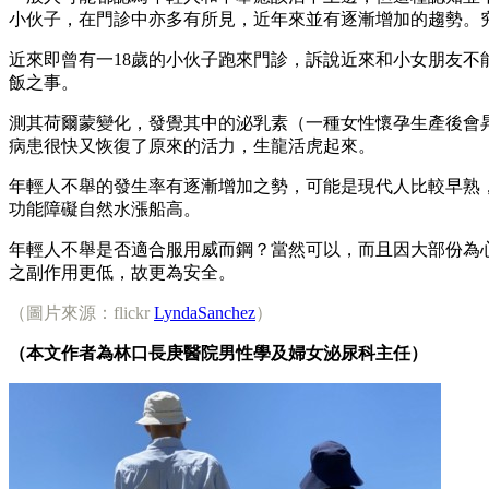
小伙子，在門診中亦多有所見，近年來並有逐漸增加的趨勢。
近來即曾有一18歲的小伙子跑來門診，訴說近來和小女朋友
飯之事。
測其荷爾蒙變化，發覺其中的泌乳素（一種女性懷孕生產後會
病患很快又恢復了原來的活力，生龍活虎起來。
年輕人不舉的發生率有逐漸增加之勢，可能是現代人比較早熟
功能障礙自然水漲船高。
年輕人不舉是否適合服用威而鋼？當然可以，而且因大部份為
之副作用更低，故更為安全。
（圖片來源：flickr
LyndaSanchez
）
（本文作者為林口長庚醫院男性學及婦女泌尿科主任）