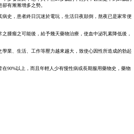
患卻有漸漸增多之勢。
其病史，患者終日沉迷於電玩，生活日夜顛倒，熬夜已是家常便
常之腫瘤之可能後，給予幾天藥物治療，使血中泌乳素降低後，
之學業、生活、工作等壓力越來越大，致使心因性所造成的勃起
在90%以上，而且年輕人少有慢性病或長期服用藥物史，藥物