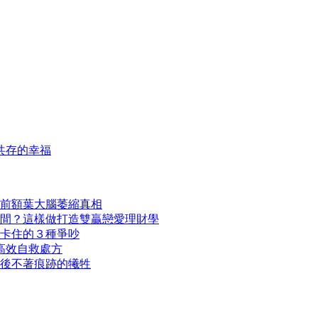
共存的幸福
前額葉大腦萎縮真相
間？這樣做打造雙贏戀愛理財學
卡住的３種爭吵
高效自救處方
後不著痕跡的犧牲