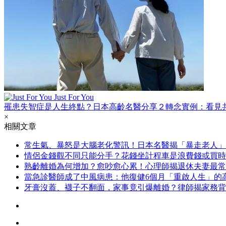
Just For You
罹患失智症是人生終點？日本高齡名醫分享２轉念實例：看見
×
相關文章
常生氣、暴怒是大腦老化警訊！日本名醫揭「暴走老人」
情侶金錢觀不同只能分手？花錢坐計程車是浪費錢或買時
熟齡離婚為何增加？愈吵愈心累！心理師揭退休夫妻最常
當急診醫師成了中風病患：他復健6個月「重啟人生」的
牙膏沒蓋、襪子不翻面，家事竟引爆離婚？律師揭家務背