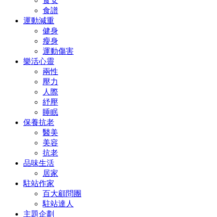
食安
食譜
運動減重
健身
瘦身
運動傷害
樂活心靈
兩性
壓力
人際
紓壓
睡眠
保養抗老
醫美
美容
抗老
品味生活
居家
駐站作家
百大顧問團
駐站達人
主題企劃