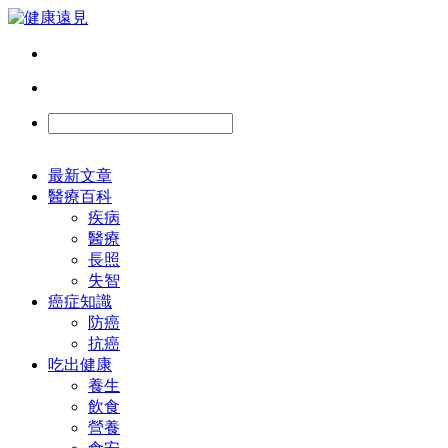
最新文章
醫療百科
疾病
醫療
長照
失智
癌症知識
防癌
抗癌
吃出健康
養生
飲食
營養