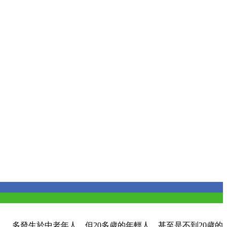
，多發生於中老年人，但20多歲的年輕人，甚至是不到20歲的