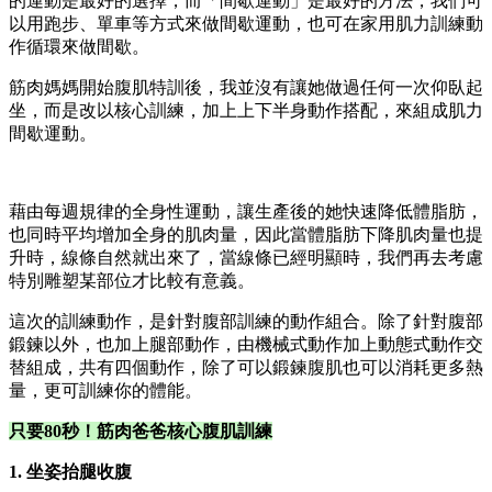
的運動是最好的選擇，而「間歇運動」是最好的方法，我們可
以用跑步、單車等方式來做間歇運動，也可在家用肌力訓練動
作循環來做間歇。
筋肉媽媽開始腹肌特訓後，我並沒有讓她做過任何一次仰臥起
坐，而是改以核心訓練，加上上下半身動作搭配，來組成肌力
間歇運動。
藉由每週規律的全身性運動，讓生產後的她快速降低體脂肪，
也同時平均增加全身的肌肉量，因此當體脂肪下降肌肉量也提
升時，線條自然就出來了，當線條已經明顯時，我們再去考慮
特別雕塑某部位才比較有意義。
這次的訓練動作，是針對腹部訓練的動作組合。除了針對腹部
鍛鍊以外，也加上腿部動作，由機械式動作加上動態式動作交
替組成，共有四個動作，除了可以鍛鍊腹肌也可以消耗更多熱
量，更可訓練你的體能。
只要80秒！筋肉爸爸核心腹肌訓練
1. 坐姿抬腿收腹