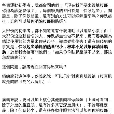
每個運動初學者，我都會問他們：「現在我們要來鍛煉腹部，
你認為該怎麼做？」，每個學員的都回答是「仰臥起坐」。問
題是，除了仰臥起坐，還有別的方法可以鍛鍊腹部嗎？仰臥起
坐，真的可以幫你消除腹部脂肪嗎？
大部份的初學者，都不知道還有什麼運動可以消除小腹；而且
大部份沒運動習慣的人，仰臥起坐也做不起來，反而容易因為
錯誤使用頸部力量來仰臥起坐，導致脊椎傷害！還有個殘酷的
事實是，
仰臥起坐消耗的熱量很小，根本不足以幫你消除脂
肪
！於是我會接著問他們：「如果你仰臥起坐做不起來，那該
怎麼練腹部？」。
這個問題，讀者現在回答得出來嗎？
鍛練腹部這件事，狹義來說，可以只針對腹直肌鍛鍊（腹直肌
就是肉眼可見的八塊肌）：
廣義來說，更可以加上核心其他肌肉群做鍛鍊（上圖可看到，
除了外層的腹直肌，還有許多其它深層肌肉）。不論哪種定
義，除了仰臥起坐，還有很多動作跟方法可以加強你的腹部；