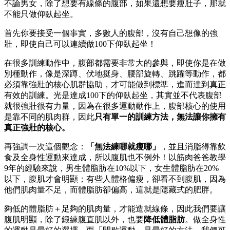
不論男女，除了想要有線條的腹部，如果還想要瘦肚子，那就
不能只做仰臥起坐。
首先你要接受一個事實，多數人的腹部，沒有自己想像的強
壯，即使自己可以連續做100下仰臥起坐！
在很多訓練動作中，腹部都需要非常大的參與，即使你是在做
別種動作，像是深蹲、伏地挺身、腰部旋轉、跳躍等動作，都
必須靠強壯的核心肌群協助，才可能做到標準，進而達到真正
有效的訓練。光是達成100下的仰臥起坐，其實並不代表腹部
就很強壯很有力量，因為在很多運動動作上，腹部核心的使用
是靠不同的肌肉群，因此
只有單一的訓練方法，無法讓你擁有
真正強壯的核心。
再強調一次這個觀念：
「無法練哪就瘦哪」
，並且消脂得靠飲
食及全身性運動來達成，所以腹肌也不例外！以筋肉爸爸教學
9年的經驗來說，男生體脂肪在10%以下，女生體脂肪在20%
以下，腹肌才會明顯；有些人體格偏瘦，卻看不到腹肌，因為
他們肌肉量不足，而體脂肪卻偏高，這就是隱藏式的肥胖。
夠低的體脂肪＋足夠的肌肉量，才能造就線條，因此我們要讓
腹肌明顯，除了鍛練腹直肌以外，也要
降低體脂肪
。做全身性