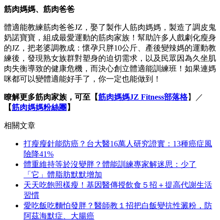
筋肉媽媽、筋肉爸爸
體適能教練筋肉爸爸JZ，娶了製作人筋肉媽媽，製造了調皮鬼
奶諾寶寶，組成最愛運動的筋肉家族！幫助許多人戲劇化瘦身
的JZ，把老婆調教成：懷孕只胖10公斤、產後變辣媽的運動教
練後，發現熟女族群對塑身的迫切需求，以及民眾因為久坐肌
肉失衡導致的健康危機，而決心創立體適能訓練班！如果連媽
咪都可以變體適能好手了，你一定也能做到！
瞭解更多筋肉家族，可至【
筋肉媽媽JZ Fitness部落格
】／
【
筋肉媽媽粉絲團
】
相關文章
打瘦瘦針能防癌？台大醫16萬人研究證實：13種癌症風
險降41%
體重維持等於沒變胖？體能訓練專家解迷思：少了
「它」體脂肪默默增加
天天吃飽照樣瘦！基因醫傳授飲食５招＋提高代謝生活
習慣
愛吃飯吃麵怕發胖？醫師教１招把白飯變抗性澱粉，防
阿茲海默症、大腸癌