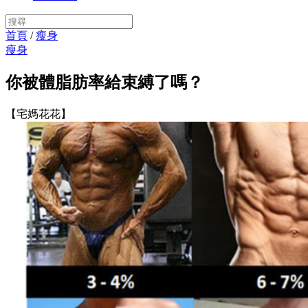
首頁
/
瘦身
瘦身
你被體脂肪率給束縛了嗎？
【宅媽花花】