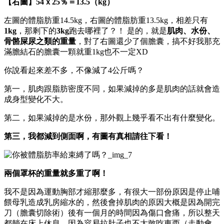
【右圖】54ｘ25％＝13.5（kg）
左圖的體脂肪重14.5kg，右圖的體脂肪重13.5kg，相差只有
1kg
，那剩下的
3kg
跑去哪裡了？！ 是的，就是
肌肉、水份、
骨骼屎尿之類的重量
，對了右圖還少了個膽囊，搞不好我那充
滿膽結石的膽囊一顆就重1kg也不一定XD
你說看起來差不多，不像減了4公斤嗎？
第一，肌肉跟脂肪密度不同，如果減掉的多是肌肉的話就會造
成身型變化不大。
第二，如果減掉的是水份，那外觀上幾乎看不出有什麼變化。
第三，我都減到側面啊，有圖有真相請往下看！
兩個罩杯的重量就多重了啊！
我不是因為運動胸部才縮那麼多，有很大一部份原因是停止哺
餵母乳造成乳房縮水的，然後會掉肌肉的原因大概是因為開完
刀（膽囊切除術）後有一個月的時間因為傷口會痛，所以整天
都躺在床上休息，因為容易拉肚子也不太敢吃東西（走動會