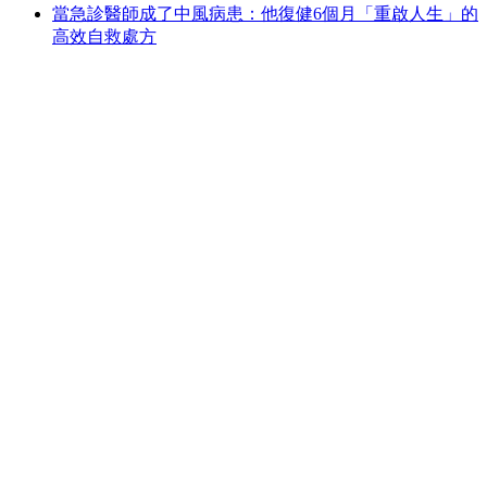
當急診醫師成了中風病患：他復健6個月「重啟人生」的
高效自救處方