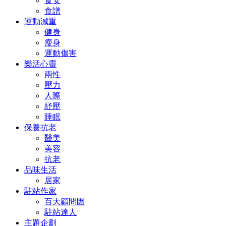
食安
食譜
運動減重
健身
瘦身
運動傷害
樂活心靈
兩性
壓力
人際
紓壓
睡眠
保養抗老
醫美
美容
抗老
品味生活
居家
駐站作家
百大顧問團
駐站達人
主題企劃