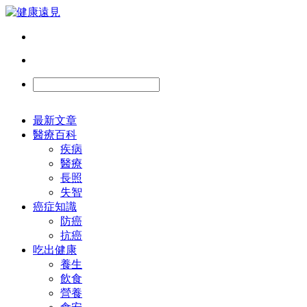
最新文章
醫療百科
疾病
醫療
長照
失智
癌症知識
防癌
抗癌
吃出健康
養生
飲食
營養