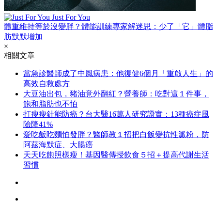
Just For You
體重維持等於沒變胖？體能訓練專家解迷思：少了「它」體脂
肪默默增加
×
相關文章
當急診醫師成了中風病患：他復健6個月「重啟人生」的
高效自救處方
大豆油出包，豬油意外翻紅？營養師：吃對這１件事，
飽和脂肪也不怕
打瘦瘦針能防癌？台大醫16萬人研究證實：13種癌症風
險降41%
愛吃飯吃麵怕發胖？醫師教１招把白飯變抗性澱粉，防
阿茲海默症、大腸癌
天天吃飽照樣瘦！基因醫傳授飲食５招＋提高代謝生活
習慣