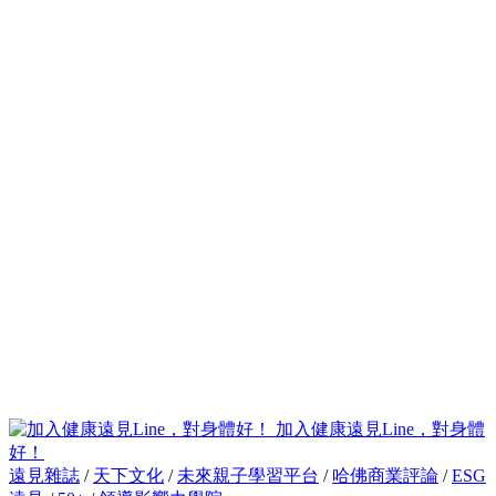
加入健康遠見Line，對身體
好！
遠見雜誌
/
天下文化
/
未來親子學習平台
/
哈佛商業評論
/
ESG