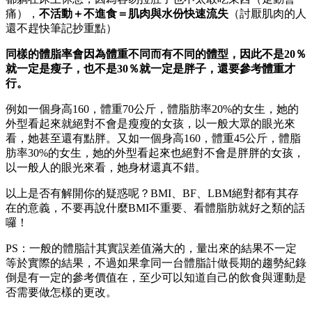
痛），
不活動＋不進食＝肌肉與水份快速流失
（討厭肌肉的人
還不趕快筆記抄重點）
同樣的體脂率會因為體重不同而有不同的體型，因此不是20％
就一定是瘦子，也不是30％就一定是胖子，還要參考體重才
行。
例如一個身高160，體重70公斤，體脂肪率20%的女生，她的
外型看起來就絕對不會是瘦瘦的女孩，以一般大眾的眼光來
看，她甚至還有點胖。
又如一個身高160，體重45公斤，體脂
肪率30%的女生，她的外型看起來也絕對不會是胖胖的女孩，
以一般人的眼光來看，她身材還真不錯。
以上是否有解開你的疑惑呢？BMI、BF、LBM絕對都有其存
在的意義，不要再說什麼BMI不重要、看體脂肪就好之類的話
囉！
PS：一般的體脂計其實誤差值滿大的，量出來的結果不一定
等於實際的結果，不過如果拿同一台體脂計做長期的趨勢紀錄
倒是有一定的參考價值在，至少可以知道自己的飲食與運動是
否需要做怎樣的更改。