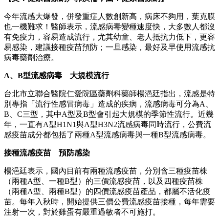
今年流感大爆發，併發重症人數創新高，病床不夠用，葉克膜
也一機難求！醫師表示，流感病毒變種速度快，大多數人都沒
有免疫力，容易造成流行，尤其幼童、老人抵抗力低下，更容
易感染，建議接種疫苗預防；一旦感染，最好及早使用流感抗
病毒藥劑治療。
A、B型流感病毒 大規模流行
台北市立聯合醫院仁愛院區藥劑科藥師楊浥廷指出，流感是特
別專指「流行性感冒病毒」造成的疾病，流感病毒可分為A、
B、C三型，其中A型及B型會引起大規模的季節性流行。近幾
年，一直有A型H1N1與A型H3N2流感病毒同時流行，公費流
感疫苗成分都包括了兩種A型流感病毒與一種B型流感病毒。
接種流感疫苗 預防感染
楊浥廷表示，國內目前有兩種流感疫苗，分別含三種疫苗株
（兩種A型、一種B型）的三價流感疫苗，以及四種疫苗株
（兩種A型、兩種B型）的四價流感疫苗產品，都屬不活化疫
苗。每年入秋時，開始提供三價公費流感疫苗接種，每年需要
注射一次，對於雞蛋有嚴重過敏者不可施打。