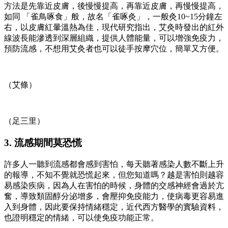
方法是先靠近皮膚，後慢慢提高，再靠近皮膚，再慢慢提高，
如同 「雀鳥啄食」般，故名「雀啄灸」，一般灸10~15分鐘左
右，以皮膚紅暈溫熱為佳，現代研究指出，艾灸時發出的紅外
線波長能滲透到深層組織，提供人體能量，可以增強免疫力，
預防流感，不想用艾灸者也可以徒手按摩穴位，簡單又方便。
（艾條）
（足三里）
3. 流感期間莫恐慌
許多人一聽到流感都會感到害怕，每天聽著感染人數不斷上升
的報導，不知不覺就恐慌起來，但您知道嗎？越是害怕則越容
易感染疾病，因為人在害怕的時候，身體的交感神經會過於亢
奮，導致類固醇分泌增多，會壓抑免疫能力，使病毒更容易進
入到身體，因此要保持情緒穩定，近代西方醫學的實驗資料，
也證明穩定的情緒，可以使免疫功能正常。