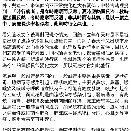
外，與這一年來氣候的不正常變化也大有關係，中醫古籍裡提
到：
「時行病者，是春時應暖而反寒，夏時應熱而反冷，秋時
應涼而反熱，冬時應寒而反溫，非其時而有其氣，是以一歲之
中，病無長少率相似者，此則時行之氣也。」
看完這段文字後再對照現今情況，回顧下去年冬天時是不是就
是出現了應該寒冷卻反而溫暖異常，而到了春天時又出現本來
應該溫暖卻反而很冷的現象，此皆反常於時令的氣候，因此人
們若感受了時行邪氣，則不論男女老幼，都會患相似的病症，
即中醫古籍裡所說的時行病，也就是現今的流行性感冒，也因
為今年的氣候反常變化太大，所以流感才會如此盛行。
流感與一般感冒是不同的，一般感冒主要是由鼻病毒、冠狀病
毒、腺病毒等感染引起，症狀較輕微，主要以鼻水、鼻塞、喉
嚨痛及咳嗽等呼吸道症狀為主，可能有輕度發燒，較少引起全
身性症狀；而流感則是由流感病毒感染引起，發病迅速，有高
燒、頭痛、喉嚨痛及全身肌肉關節疼痛、嚴重倦怠等症狀，而
且病程比一般感冒時間還長，如果沒有適當的治療，還可能引
起病毒性或細菌性肺炎、肺部或神經系統併發症、心肌炎等重
症，嚴重者甚至可能死亡。
所以若是有慢性心肺疾病、新陳代謝疾病、腎臟病、免疫功能