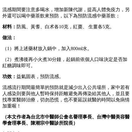
流感期間要注意多喝水，增加新陳代謝，提高人體免疫力，另
外還可以喝中藥茶飲來預防，以下為預防流感中藥茶飲：
材料：
防風、黃耆、白术各10克，紅棗、 生薑各5克。
做法：
（1）將上述藥材放入鍋中，加入800ml水。
（2）煮沸後再小火煮30分鐘，起鍋前依個人口味決定是否加
紅糖調味即可。
功效：
益氣固表，預防流感。
流感流行期間最簡單的預防就是減少出入公共場所，家中若有
人感染則要與他人暫時保持距離避免再傳染給其他人，並且要
找專業醫師治療，切勿恐慌，也不要延誤就醫的時間以免病情
加重喔！
（本文作者為台北市中醫師公會名譽理事長、台灣中醫美容醫
學會理事長、陳潮宗中醫診所院長）