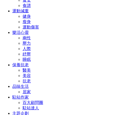
食安
食譜
運動減重
健身
瘦身
運動傷害
樂活心靈
兩性
壓力
人際
紓壓
睡眠
保養抗老
醫美
美容
抗老
品味生活
居家
駐站作家
百大顧問團
駐站達人
主題企劃