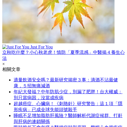
Just For You
立秋吃什麼？小心秋老虎！慎防「夏季流感」中醫揭４養生心
法
×
相關文章
適量飲酒安全嗎？最新研究揭密３事：滴酒不沾最健
康，５招無痛減酒
年紀大發福？中年防肌少症，別漏了肥胖！台大權威：
別只當病因，沒當成疾病
超越癌症、心臟病！《刺胳針》研究警告：這１項「隱
形疾病」已成全球失能頭號殺手
睡眠不足增加脂肪肝風險？醫師解析代謝症候群、打鼾
與肝病的連鎖關係