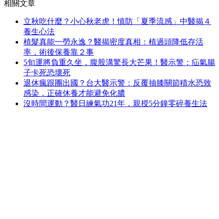
相關文章
立秋吃什麼？小心秋老虎！慎防「夏季流感」中醫揭４
養生心法
植髮真能一勞永逸？醫揭密度真相：植過頭降低存活
率，術後保養靠２事
5旬運將負重久坐，腹股溝驚長大芒果！醫示警：疝氣腸
子卡死恐壞死
退休瘋跟團出國？台大醫示警：反覆抽膝關節積水恐致
感染，正確休養才能避免化膿
沒時間運動？醫日練氣功21年，親授5分鐘零碎養生法