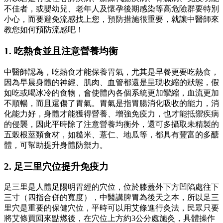
不佳者，或嬰幼兒、老年人及懷孕後期感染等高危險群要特別
小心，而要避免流感找上您，預防措施很重要，就讓中醫師來
教您如何預防流感吧！
1. 吃熱食並且注意營養均衡
中醫師認為，吃熱食才能保養胃氣，尤其是早餐更要吃熱食，
因為早晨身體的神經、肌肉、血管都還是呈現收縮的狀態，假
如吃或喝冰冷的食物，會使體內各個系統更加攣縮，血流更加
不順暢，而且還傷了胃氣。胃氣是指胃腸消化吸收的能力，消
化能力好，身體才能獲得營養、增強免疫力，也才能抵禦疾病
的侵襲，因此平時除了注意營養均衡外，還可多攝取未精製的
五穀根莖類食材，如糙米、薏仁、地瓜等，都具有豐富的多醣
體，可幫助提升身體防禦力。
2. 足三里穴位提升免疫力
足三里是人體足陽明胃經的穴位，位於膝蓋外下方凹陷處往下
三寸（四指合併的寬度），中醫講脾胃為後天之本，所以足三
里穴是重要的保健穴位，平時可以用艾條進行灸法，民眾只要
將艾條買回來點燃後，在穴位上方約3公分處施灸，具體操作