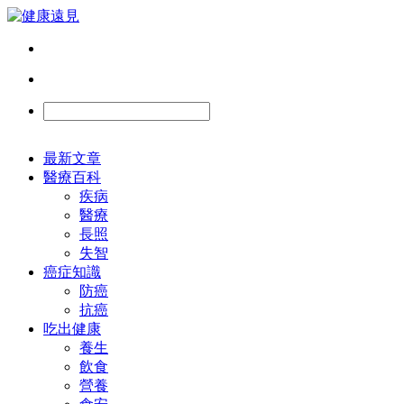
最新文章
醫療百科
疾病
醫療
長照
失智
癌症知識
防癌
抗癌
吃出健康
養生
飲食
營養