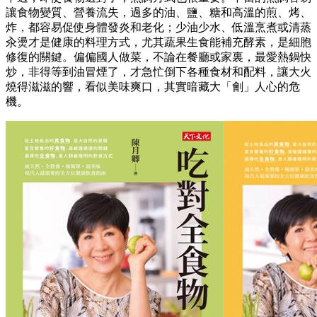
讓食物變質、營養流失，過多的油、鹽、糖和高溫的煎、烤、
炸，都容易促使身體發炎和老化；少油少水、低溫烹煮或清蒸
汆燙才是健康的料理方式，尤其蔬果生食能補充酵素，是細胞
修復的關鍵。偏偏國人做菜，不論在餐廳或家裏，最愛熱鍋快
炒，非得等到油冒煙了，才急忙倒下各種食材和配料，讓大火
燒得滋滋的響，看似美味爽口，其實暗藏大「劊」人心的危
機。