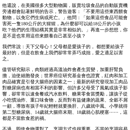
他還說，在美國很多大型動物園，販賣垃圾食品的自動販賣機
旁邊都會貼著鮮明的告示，警告遊客：「不要用這些東西餵食
動物，以免它們生病或死亡。」他問：「如果這些食品可能會
害死一隻180公斤的大猩猩，為什麼卻可以給18公斤的小孩
吃？他們的生理結構其實是非常相似的。」再進一步想想，你
是不是也常用這些來餵養自己甚至小孩？
我們常說：天下父母心！父母都是愛孩子的， 都想要給孩子
最好的，但是在飲食上我們卻常常弄巧成拙，愛之適足以害
之。
儘管研究顯示，肉類經過高溫油炸會產生質變，加重肝腎負
擔，迫使細胞發炎；世界癌症研究基金會也證實，紅肉和加工
肉品確實是引發大腸癌的因素之一；最新的研究發現加工肉品
對糖尿病也有相當不利的影響。但許多父母受了風氣或孩子影
響，卻常常以速食餐或汽水飲料、糖果零食當獎勵，讓孩子從
小吃慣油炸、重口味食物，反而對有益健康的蔬果、全穀不屑
一顧，導致有孩子年紀輕輕就要換肝、八歲就中風、小學就得
第二型糖尿病、14歲就大腸癌末期、18歲就心肌梗塞⋯⋯，這
都是不當飲食惹的禍。
不過，即使食物選對了，烹調方式也很重要。不當的烹調容易