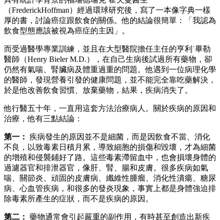
（FrederickHoffman）經過環球研究後，寫了一本像字典一樣
厚的書，討論癌症跟飲食的關係。他的結論很簡單：「我認為
飲食型態應該被視為癌症的主因」。
而受過醫學專業訓練，並且在大型醫院擔任主任的亨利˙畢勒
醫師（Henry Bieler M.D.），在自己生病後試過所有藥物，卻
仍然有氣喘、腎臟病及體重過重的問題。他遇到一位病理化學
的醫師，發現營養引發的健康問題，並不能完全靠吃藥解決，
於是他改善飲食習慣、放棄藥物，結果，疾病消失了。
他行醫五十年，一直用這套方法治療病人。關於疾病的原因和
治療，他有三點結論：
第一：
疾病發生的原因並不是細菌，而是因飲食不當、消化
不良，以致毒素日積月累，導致細胞的損傷和毀壞，才為細菌
的增殖和侵襲鋪好了路。這些毒素滯留血中，也會損壞身體的
過濾器官和排泄器官，像肝、腎、腸和皮膚。很多疾病如氣
喘、關節炎、頑固的皮膚病、纖維性腫瘤、消化性潰瘍、糖尿
病、心血管疾病，和很多的發炎現象，事實上都是身體強迫排
除毒素所產生的症狀，而不是疾病的原因。
第二：
藥物通常會引起嚴重的副作用，有時甚至創造出新疾