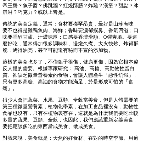
帝王蟹？魚子醬？佛跳牆？紅燒蹄膀？炸雞？漢堡？甜點？冰
淇淋？巧克力？或以上皆是。
傳統的美食定義，通常：食材要稀罕昂貴，最好是山珍海味，
要不也得是雞鴨魚肉、海鮮；香味要濃郁撲鼻、香氣四溢；口
味要香醇甘甜、汁濃味厚；口感要香濃滑順、Q彈爽脆。要這
麼好吃，通常得加很多調味料、慢燉久煮、大火快炒、炸得酥
脆，烤得油亮，甚至可能還有秘而不宣的添加物。
這樣的美食吃多了，不僅銀子很傷，健康更傷，因為它根本違
反人體的需要。根據專家研究： 高油、高糖、高動物性蛋白
質、卻缺乏微量營養素的食物，會讓人體產生「惡性飢餓」，
只有更多高糖、高油的食物才能滿足，於是形成可怕的「食
癮」。
很少人會把蔬菜、水果、豆類、全穀當美食，但是人體需要的
第三種微量營養素，植物化學素，在加工食品裡沒有，動物性
食品也沒有，只有在植物裏存在，這就是為什麼我們要吃比較
多量的蔬果、豆類、全穀，也因此，我們應該重新定義美食，
要把應該多吃的東西當成美食、做成美食。
對我來說，美食就是：天然的好食材、在對的時空季節、用適