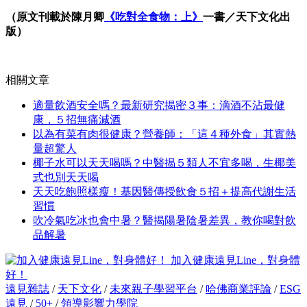
（原文刊載於陳月卿
《吃對全食物：上》
一書／天下文化出
版）
相關文章
適量飲酒安全嗎？最新研究揭密３事：滴酒不沾最健
康，５招無痛減酒
以為有菜有肉很健康？營養師：「這４種外食」其實熱
量超驚人
椰子水可以天天喝嗎？中醫揭５類人不宜多喝，生椰美
式也別天天喝
天天吃飽照樣瘦！基因醫傳授飲食５招＋提高代謝生活
習慣
吹冷氣吃冰也會中暑？醫揭陽暑陰暑差異，教你喝對飲
品解暑
加入健康遠見Line，對身體
好！
遠見雜誌
/
天下文化
/
未來親子學習平台
/
哈佛商業評論
/
ESG
遠見
/
50+
/
領導影響力學院