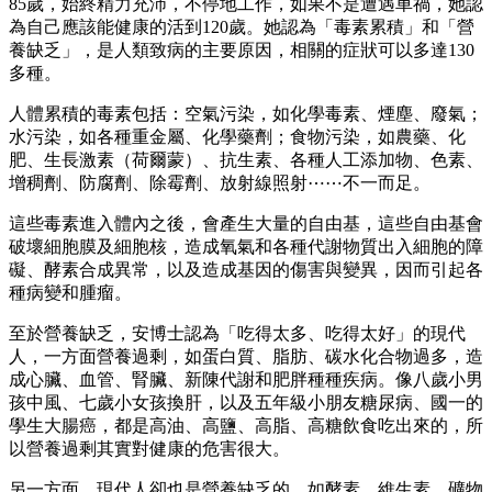
85歲，始終精力充沛，不停地工作，如果不是遭遇車禍，她認
為自己應該能健康的活到120歲。她認為「毒素累積」和「營
養缺乏」，是人類致病的主要原因，相關的症狀可以多達130
多種。
人體累積的毒素包括：空氣污染，如化學毒素、煙塵、廢氣；
水污染，如各種重金屬、化學藥劑；食物污染，如農藥、化
肥、生長激素（荷爾蒙）、抗生素、各種人工添加物、色素、
增稠劑、防腐劑、除霉劑、放射線照射⋯⋯不一而足。
這些毒素進入體內之後，會產生大量的自由基，這些自由基會
破壞細胞膜及細胞核，造成氧氣和各種代謝物質出入細胞的障
礙、酵素合成異常，以及造成基因的傷害與變異，因而引起各
種病變和腫瘤。
至於營養缺乏，安博士認為「吃得太多、吃得太好」的現代
人，一方面營養過剩，如蛋白質、脂肪、碳水化合物過多，造
成心臟、血管、腎臟、新陳代謝和肥胖種種疾病。像八歲小男
孩中風、七歲小女孩換肝，以及五年級小朋友糖尿病、國一的
學生大腸癌，都是高油、高鹽、高脂、高糖飲食吃出來的，所
以營養過剩其實對健康的危害很大。
另一方面，現代人卻也是營養缺乏的，如酵素、維生素、礦物