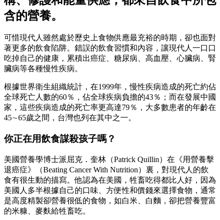
含的營養。
可惜現代人雖然處於歷史上食物供應最充裕的時期，卻也面對
著更多的飲食陷阱。錯誤的飲食習慣和內容，讓現代人一口口
吃掉自己的健康，累積出癌症、糖尿病、高血壓、心臟病、腎
臟病等各種慢性疾病。
根據世界衛生組織統計，在1999年，慢性疾病造成的死亡約佔
全球死亡人數的60％，佔全球疾病負擔的43％；而在發展中國
家，這些疾病造成的死亡率更高達79％，大多數患者的年齡在
45∼65歲之間，台灣也列在其中之一。
你正在用飲食謀殺孩子嗎？
美國營養學博士派屈克．奎林（Patrick Quillin）在《用營養擊
退癌症》（Beating Cancer With Nutrition）裏，對現代人的飲
食有很生動的描寫。他認為在美國，牲畜吃得都比人好，因為
美國人多半根據自己的口味、方便性和價錢來選擇食物，通常
是高度精製卻營養很低的食物，如白米、白麵，卻把營養豐富
的米糠、麥麩給牲畜吃。