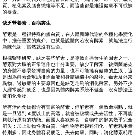
質、植化素及膳食纖維等不足，而這些都是維護健康不可或缺
的要素。
缺乏營養素，百病叢生
酵素是一種很特殊的蛋白質，在人體新陳代謝的各種化學變化
中，擔任重要的媒介。也就是說體內若沒有酵素，就無法進行
新陳代謝，當然就沒有生命。
根據醫學研究，缺乏某些酵素，是導致血癌發生的因素之一。
酵素對大腦的正常運作也十分重要。缺少了酵素，被病菌感染
的身體不容易發揮自癒的力量，也不可能擁有健康的血液，這
是因為酵素會幫助排除血液和身體組織中的廢物、毒素及外來
異物。過敏症的主要原因也是缺乏足夠的消化酵素。另外不少
人經常感到疲乏，也是因為體內酵素系統不健全，沒有辦法正
常消化食物。
所有活的食物都含有豐富的酵素，但酵素有一個致命弱點，就
是一旦遇到50度以上的高溫，就會被破壞或失去活性，不再能
夠執行原有的功能。而國人喜歡熟食，食物中的酵素幾乎完全
消失；加上動物性蛋白質、油炸物等都很難消化，酵素耗用量
特別多，因此身體容易疲乏、失去健康。同時，消化酵素耗用