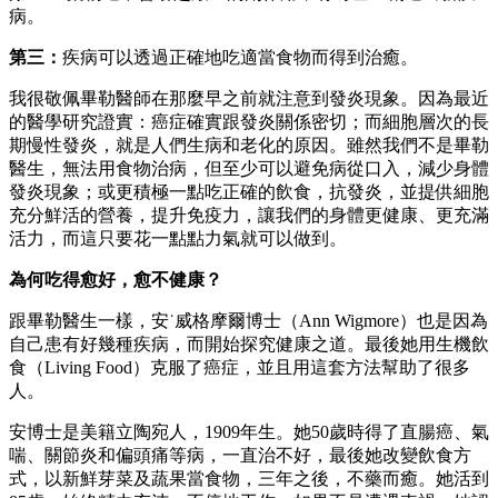
病。
第三：
疾病可以透過正確地吃適當食物而得到治癒。
我很敬佩畢勒醫師在那麼早之前就注意到發炎現象。因為最近
的醫學研究證實：癌症確實跟發炎關係密切；而細胞層次的長
期慢性發炎，就是人們生病和老化的原因。雖然我們不是畢勒
醫生，無法用食物治病，但至少可以避免病從口入，減少身體
發炎現象；或更積極一點吃正確的飲食，抗發炎，並提供細胞
充分鮮活的營養，提升免疫力，讓我們的身體更健康、更充滿
活力，而這只要花一點點力氣就可以做到。
為何吃得愈好，愈不健康？
跟畢勒醫生一樣，安˙威格摩爾博士（Ann Wigmore）也是因為
自己患有好幾種疾病，而開始探究健康之道。最後她用生機飲
食（Living Food）克服了癌症，並且用這套方法幫助了很多
人。
安博士是美籍立陶宛人，1909年生。她50歲時得了直腸癌、氣
喘、關節炎和偏頭痛等病，一直治不好，最後她改變飲食方
式，以新鮮芽菜及蔬果當食物，三年之後，不藥而癒。她活到