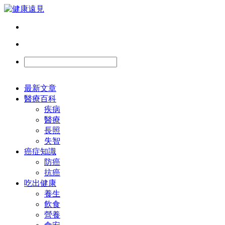
最新文章
醫療百科
疾病
醫療
長照
失智
癌症知識
防癌
抗癌
吃出健康
養生
飲食
營養