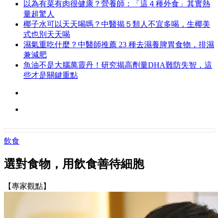
以為有菜有肉很健康？營養師：「這４種外食」其實熱
量超驚人
椰子水可以天天喝嗎？中醫揭５類人不宜多喝，生椰美
式也別天天喝
濕氣重吃什麼？中醫師推薦 23 種去濕養脾胃食物，排濕
兼減肥
魚油不是大腦萬靈丹！研究揭高劑量DHA難防失智，這
些才是關鍵重點
飲食
選對食物，用飲食善待細胞
【專家觀點】