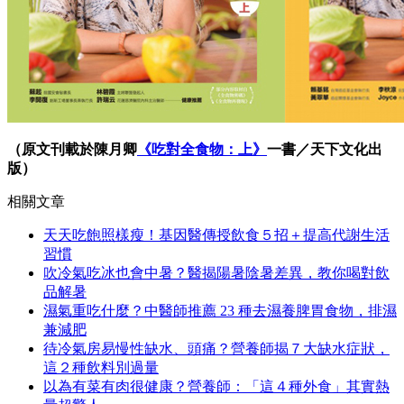
（原文刊載於陳月卿
《吃對全食物：上》
一書／天下文化出
版）
相關文章
天天吃飽照樣瘦！基因醫傳授飲食５招＋提高代謝生活
習慣
吹冷氣吃冰也會中暑？醫揭陽暑陰暑差異，教你喝對飲
品解暑
濕氣重吃什麼？中醫師推薦 23 種去濕養脾胃食物，排濕
兼減肥
待冷氣房易慢性缺水、頭痛？營養師揭７大缺水症狀，
這２種飲料別過量
以為有菜有肉很健康？營養師：「這４種外食」其實熱