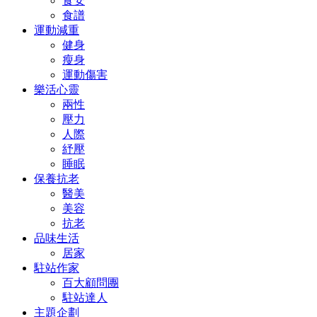
食安
食譜
運動減重
健身
瘦身
運動傷害
樂活心靈
兩性
壓力
人際
紓壓
睡眠
保養抗老
醫美
美容
抗老
品味生活
居家
駐站作家
百大顧問團
駐站達人
主題企劃