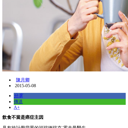
陳月卿
2015-05-08
分享
傳送
A+
飲食不當是癌症主因
具有統計學背景的福瑞德瑞克˙霍夫曼醫生