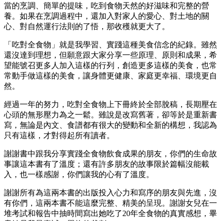
當的烹調、簡單的提味，吃到食物天然的好滋味和完整的營
養。如果在烹調過程中，還加入對家人的愛心、對土地的關
心、對自然運行法則的了悟，那收穫就更大了。
「吃對全食物」就是我學習、實踐這種美食信念的紀錄。雖然
還沒達到理想，但願意跟大家分享一些原理、原則和成果，希
望能號召更多人加入這樣的行列，創造更多這樣的美食，也常
常動手做這樣的美食，讓身體更健康、家庭更幸福、環境更自
然。
經過一年的努力，吃對全食物上下冊終於全部脫稿，長期壓在
心頭的無形壓力為之一鬆。雖說是改寫舊著，卻等於是重新書
寫，無論是內文、食譜都有很大的變動和全新的構想，我認為
只有這樣，才對得起所有讀者。
謝謝書中跟我分享實踐全食物飲食成果的朋友，你們的生命故
事讓這本書有了溫度；還有許多朋友的故事限於篇幅沒能載
入，也一樣感謝，你們讓我的心有了溫度。
謝謝所有為這兩本書的出版投入心力和寫序的朋友與先進，沒
有你們，這兩本書不能這麼完整、精美的呈現。謝謝女兒在一
堆考試和報告中抽時間寫出她吃了20年全食物的真實感想，畢