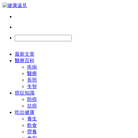
最新文章
醫療百科
疾病
醫療
長照
失智
癌症知識
防癌
抗癌
吃出健康
養生
飲食
營養