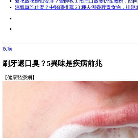
愛吃飯吃麵怕發胖？醫師教１招把白飯變抗性澱粉，防阿
濕氣重吃什麼？中醫師推薦 23 種去濕養脾胃食物，排濕
疾病
刷牙還口臭？5異味是疾病前兆
【健康醫療網】