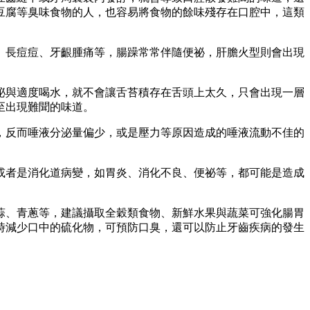
豆腐等臭味食物的人，也容易將食物的餘味殘存在口腔中，
這類
、長痘痘、牙齦腫痛等，腸躁常常伴隨便祕，肝膽火型則會出現
泌與適度喝水，就不會讓舌苔積存在舌頭上太久，只會出現一層
至出現難聞的味道。
，反而唾液分泌量偏少，或是壓力等原因造成的唾液流動不佳的
或者是消化道病變，如胃炎、消化不良、便祕等，都可能是造成
蒜、青蔥等，建議攝取全穀類食物、新鮮水果與蔬菜可強化腸胃
時減少口中的硫化物，可預防口臭，還可以防止牙齒疾病的發生