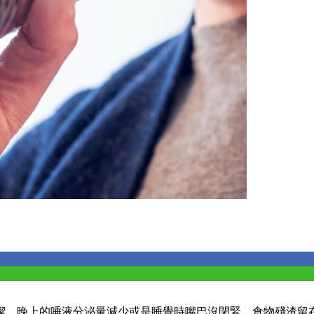
潔，晚上的唾液分泌量減少或是睡覺時嘴巴沒閉緊，食物殘渣留