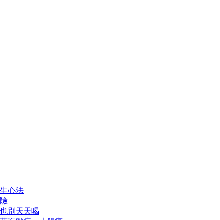
生心法
險
也別天天喝