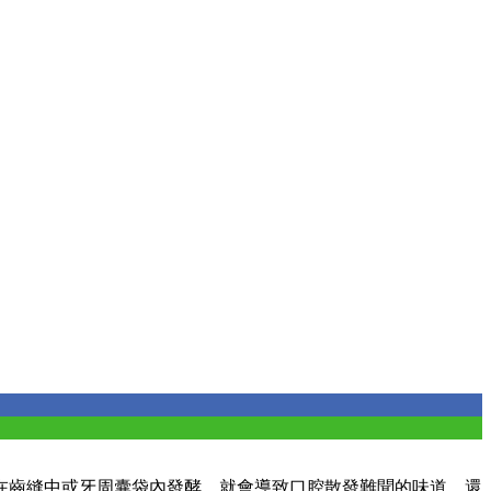
在齒縫中或牙周囊袋內發酵，就會導致口腔散發難聞的味道，還