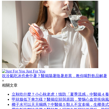
Just For You
吹冷氣吃冰也會中暑？醫揭陽暑陰暑差異，教你喝對飲品解暑
×
相關文章
立秋吃什麼？小心秋老虎！慎防「夏季流感」中醫揭４養
甲狀腺低下會怎樣？醫揭症狀與原因，警惕心血管疾病風
椰子水可以天天喝嗎？中醫揭５類人不宜多喝，生椰美式