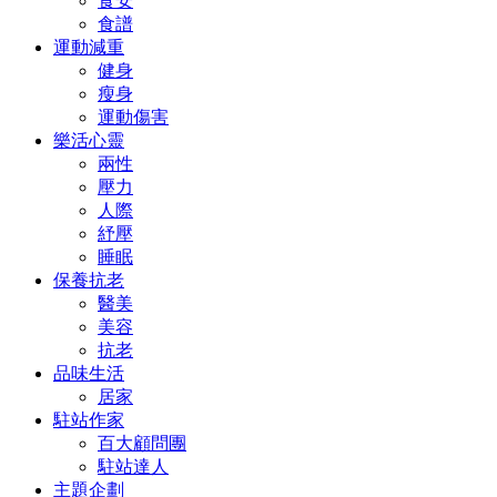
食安
食譜
運動減重
健身
瘦身
運動傷害
樂活心靈
兩性
壓力
人際
紓壓
睡眠
保養抗老
醫美
美容
抗老
品味生活
居家
駐站作家
百大顧問團
駐站達人
主題企劃