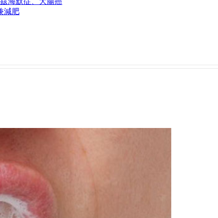
茲海默症、大腸癌
兼減肥