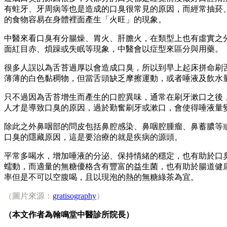
有蛀牙、牙周病等也是造成的口臭很常見的原因，而經常抽菸
的食物容易在身體
裡面產生「火旺」的現象。
中醫來看口臭有分腸燥、胃火、肝膽火，在類型上也有虛實之
面紅目赤、煩躁或失眠等現象，中醫會以症型來區分與用藥。
很多人誤以為舌苔過厚以會造成口臭，所以到早上起床拼命刷
薄薄的白色黏稠物，但當舌頭缺乏摩擦運動，或者唾液及飲水
只不過因為舌苔增生而產生的口腔異味，通常在刷牙漱口之後
人才是導致口臭的原因，過於勤奮刷牙或漱口，會使得唾液量
除此之外鼻咽部的問皮包括鼻腔感染、鼻咽腔腫瘤、鼻蓄膿等
口臭的隱藏原因，這是要治療的就是疾病的源頭。
平常多喝水，增加唾液的分泌、保持情緒的穩定，也有助於口
蠕動，而適量的無糖優格含有豐富的益生菌，也有助於腸道健
率但是不可以空腹喝，且以現泡的熱的無糖綠茶為宜。
（圖片來源：
gratisography
）
（本文作者為翰鳴堂中醫診所院長）