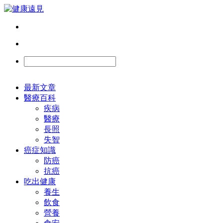
最新文章
醫療百科
疾病
醫療
長照
失智
癌症知識
防癌
抗癌
吃出健康
養生
飲食
營養