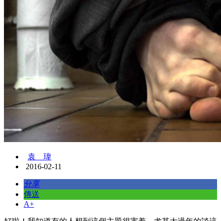
袁 瑋
2016-02-11
分享
傳送
A+