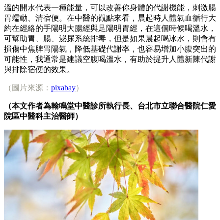
溫的開水代表一種能量，可以改善你身體的代謝機能，刺激腸
胃蠕動、清宿便。在中醫的觀點來看，晨起時人體氣血循行大
約在經絡的手陽明大腸經與足陽明胃經，在這個時候喝溫水，
可幫助胃、腸、泌尿系統排毒，但是如果晨起喝冰水，則會有
損傷中焦脾胃陽氣，降低基礎代謝率，也容易增加小腹突出的
可能性，我通常是建議空腹喝溫水，有助於提升人體新陳代謝
與排除宿便的效果。
（圖片來源：
pixabay
）
（本文作者為翰鳴堂中醫診所執行長、台北市立聯合醫院仁愛
院區中醫科主治醫師）