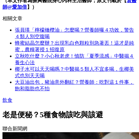
（本文作者為振興醫院身心內科主治醫師；原文刊載於【
袁醫
師@愛加倍
】）
相關文章
張員瑛「檸檬橄欖油」怎麼喝？營養師曝４功效，警告
４類人別空腹喝
蜂蜜結晶怎麼辦？出現乳白色顆粒別急著丟！這才是純
蜜，農糧署授１招復原
立秋吃什麼？小心秋老虎！慎防「夏季流感」中醫揭４
養生心法
椰子水可以天天喝嗎？中醫揭５類人不宜多喝，生椰美
式也別天天喝
大豆油出包，豬油意外翻紅？營養師：吃對這１件事，
飽和脂肪也不怕
飲食
老是便秘？5種食物該吃與該避
聯合新聞網