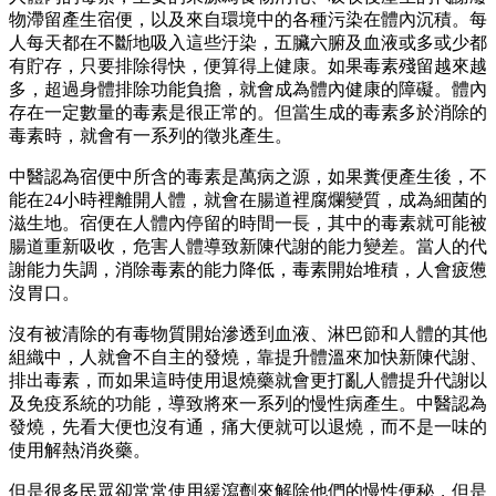
物滯留產生宿便，以及來自環境中的各種污染在體內沉積。每
人每天都在不斷地吸入這些汙染，五臟六腑及血液或多或少都
有貯存，只要排除得快，便算得上健康。如果毒素殘留越來越
多，超過身體排除功能負擔，就會成為體內健康的障礙。體內
存在一定數量的毒素是很正常的。但當生成的毒素多於消除的
毒素時，就會有一系列的徵兆產生。
中醫認為宿便中所含的毒素是萬病之源，如果糞便產生後，不
能在24小時裡離開人體，就會在腸道裡腐爛變質，成為細菌的
滋生地。宿便在人體內停留的時間一長，其中的毒素就可能被
腸道重新吸收，危害人體導致新陳代謝的能力變差。
當人的代
謝能力失調，消除毒素的能力降低，毒素開始堆積，人會疲憊
沒胃口。
沒有被清除的有毒物質開始滲透到血液、淋巴節和人體的其他
組織中，人就會不自主的發燒，靠提升體溫來加快新陳代謝、
排出毒素，而如果這時使用退燒藥就會更打亂人體提升代謝以
及免疫系統的功能，導致將來一系列的慢性病產生。中醫認為
發燒，先看大便也沒有通，痛大便就可以退燒，而不是一味的
使用解熱消炎藥。
但是很多民眾卻常常使用緩瀉劑來解除他們的慢性便秘，但是