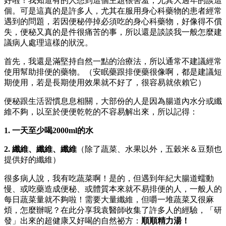
好啦！我知道有的人想到這個主題很害羞，尤其大過年的談這
個。可是這真的是許多人，尤其在服用身心科藥物的患者經常
遇到的問題，若因便秘停掉必須吃的身心科藥物，好像得不償
失，便秘又真的是件很痛苦的事，所以還是談談我一般怎麼建
議病人處理這樣的狀況。
首先，我還是滿堅持自然一點的治療法，所以通常不建議經常
使用幫助排便的藥物。（安眠藥跟排便藥很像啊，都是建議短
期使用，若是長期使用效果就不好了，很容易就依賴它）
便秘跟生活習慣息息相關，大部份的人是因為腸道內水分或纖
維不夠，以至於便便乾乾的不容易解出來，所以記得：
1. 一天至少喝2000ml的水
2. 纖維、纖維、纖維
（除了蔬菜、水果以外，五穀米＆豆類也
提供好的纖維）
很多病人說，我有吃蔬菜啊！是的，但遇到年紀大腸道蠕動
慢、或吃藥造成便秘、或體質本來就不易排便的人，一般人的
每日蔬菜量就不夠啦！需要大量纖維，但嚼一堆蔬菜又很麻
煩，怎麼辦呢？在此分享我袁醫師收集了許多人的經驗，「研
發」出來的超健康又好喝的自然祕方：
順順精力湯！