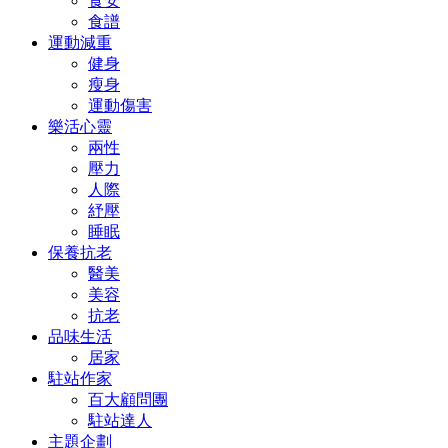
食安
食譜
運動減重
健身
瘦身
運動傷害
樂活心靈
兩性
壓力
人際
紓壓
睡眠
保養抗老
醫美
美容
抗老
品味生活
居家
駐站作家
百大顧問團
駐站達人
主題企劃