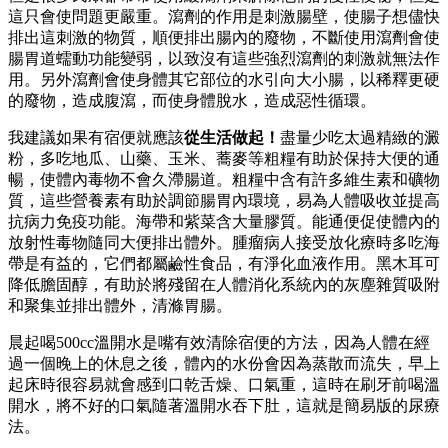
這只會使問題更嚴重。瀉劑的作用是刺激腸壁，使腸子想儘快
排出這刺激的物質，順便排出腸內的廢物，不斷使用瀉劑會使
腸胃道蠕動功能變弱，以致沒有這些強烈瀉劑的刺激就無法作
用。另外瀉劑會使身體其它部位的水引向大小腸，以稀釋更硬
的廢物，造成腹瀉，而使身體脫水，造成惡性循環。
我建議如果有宿便就應該
從生活做起！
盡量少吃太過精緻的澱
粉，多吃地瓜、山藥、玉米、蕎麥等粗糧有助於保持大便的通
暢，使體內毒物不會久滯腸道。粗糧中含有許多維生素和礦物
質，這些營養素有助於調節腸胃內環境，易為人體吸收並提高
抗病力免疫功能。海帶和紫菜含大量膠質。能通便促使體內的
放射性毒物隨同大便排出體外。腫瘤病人接受放化療時多吃海
帶是有益的，它們都屬鹼性食品，有淨化血液作用。黑木耳可
降低膽固醇，有助於將殘留在人體消化系統內的灰塵雜質吸附
和聚集並排出體外，清滌胃腸。
晨起喝500cc溫開水是嘴有效清除宿便的方法，因為人體在經
過一個晚上的休息之後，體內的水份會因為蒸散而流失，早上
起床時很容易就會感到口乾舌燥、口氣重，這時在刷牙前喝溫
開水，將不好的口氣隨著溫開水吞下肚，這就是簡易版的尿療
法。