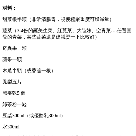
材料：
甜菜根半顆（非常清腸胃，視便秘嚴重度可增減量）
蔬菜（3-4份的羅美生菜、紅莧菜、大陸妹、空青菜….任選喜
愛的青菜，某些蔬菜還是建議燙一下比較好）
奇異果一顆
蘋果一顆
木瓜半顆（或香蕉一根）
鳳梨五片
黑棗乾5 個
綠茶粉一匙
豆槳300ml（或優酪乳300ml）
水300ml