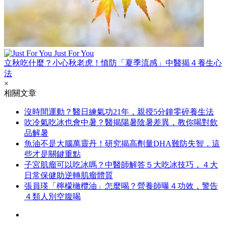
Just For You
立秋吃什麼？小心秋老虎！慎防「夏季流感」中醫揭４養生心
法
×
相關文章
沒時間運動？醫日練氣功21年，親授5分鐘零碎養生法
吹冷氣吃冰也會中暑？醫揭陽暑陰暑差異，教你喝對飲
品解暑
魚油不是大腦萬靈丹！研究揭高劑量DHA難防失智，這
些才是關鍵重點
子宮肌瘤可以吃冰嗎？中醫師解答５大吃冰技巧，４大
日常保健助逆轉肌瘤體質
張員瑛「檸檬橄欖油」怎麼喝？營養師曝４功效，警告
４類人別空腹喝