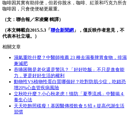
咖啡因其實有助排便，但若你脫水，咖啡、紅茶和巧克力所含
咖啡因，只會使便秘更嚴重。
（文：聯合報／宋凌蘭 輯譯）
（本文轉載自2015.5.3「
聯合新聞網
」，僅反映作者意見，不
代表本社立場。）
相關文章
濕氣重吃什麼？中醫師推薦 23 種去濕養脾胃食物，排濕
兼減肥
吞嚥困難是老化還是警訊？「好好吃飯」不只是進食能
力，更是好好生活的權利
動物性VS植物性蛋白質哪個好？吃對防肌少症，吃錯恐
增20%心血管疾病風險
立秋吃什麼？小心秋老虎！慎防「夏季流感」中醫揭４
養生心法
天天吃飽照樣瘦！基因醫傳授飲食５招＋提高代謝生活
習慣