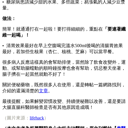
• 糖尿病患請減少甜的水果、多些蔬菜；易漲氣的人減少豆漿
量。
做法：
簡單！就通通打在一起啦！要打得細細的，重點在
「要連著纖
維一起喝」！
• 清胃效果最好在早上空腹喝完溫水500ml後喝的清腸胃效果
最好，若加些生核果（杏仁、核桃、芝麻）可以當早餐。
很多病人反應這樣真的會幫助排便，當然除了飲食改變外，運
動、或幫助腸蠕動的順時鐘按摩也會有幫助，切忌整天坐著，
腸子擠在一起當然就動不好了！
關於便秘藥物，既然很多人在使用，還是轉帖一篇網路找到，
介紹的還滿清楚的
文章
。
最後提醒，如果解變習慣改變、持續便秘難以改善，還是要請
大腸直腸科醫師檢查是否有其他原因造成哦！
（圖片來源：
lifehack
）