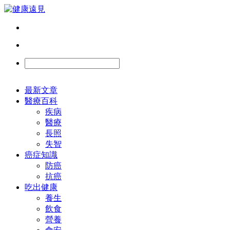
最新文章
醫療百科
疾病
醫療
長照
失智
癌症知識
防癌
抗癌
吃出健康
養生
飲食
營養