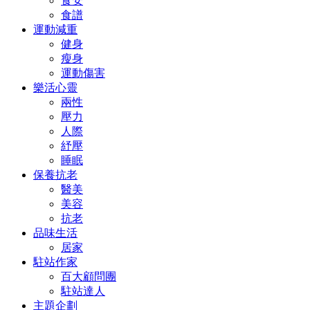
食安
食譜
運動減重
健身
瘦身
運動傷害
樂活心靈
兩性
壓力
人際
紓壓
睡眠
保養抗老
醫美
美容
抗老
品味生活
居家
駐站作家
百大顧問團
駐站達人
主題企劃