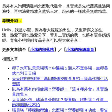
另外有人詢問滴雞精怎麼取代雞骨，其實就是先把蔬菜熬過兩
遍後，再把滴雞精放入熬第三次，起來的一樣就是無敵精華。
專欄介紹：
Hello，我是小潔，因為老大妮妮的出生，又重新寫文的生
活，熱愛下廚也熱愛分享，晉升二寶媽的我，也將有更多媽媽
經、育兒心得跟副食品分享可以與大家分享！
更多文章請至【
小潔的部落格
】／【
小潔的粉絲專頁
】
相關文章
椰子水可以天天喝嗎？中醫揭５類人不宜多喝，生椰美
式也別天天喝
天天吃飽照樣瘦！基因醫傳授飲食５招＋提高代謝生活
習慣
以為有菜有肉很健康？營養師：「這４種外食」其實熱
量超驚人
大豆油出包，豬油意外翻紅？營養師：吃對這１件事，
飽和脂肪也不怕
張員瑛「檸檬橄欖油」怎麼喝？營養師曝４功效，警告