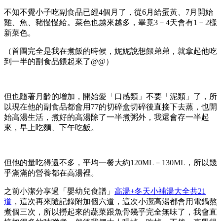
不知不覺小子吃副食品已經4個月了，從6月給蛋黃、7月開始
雞、魚、豬慢慢給。菜色也越來越多，畢竟3－4天會有1－2樣
新菜色。
（首圖完全是我在煮飯的時候，妮妮說想餵弟弟，就拿起他吃
到一半的副食品餵起來了@@）
但也隨著月齡的增加，開始愛「口感類」不要「泥類」了，所
以現在他的副食品都會用77的切碎盒切碎後直接下去蒸，也開
始高湯生活，煮好的高湯除了一半煮粥外，我還會存一半起
來，早上吃麵、下午吃飯。
但他的量吃得還不多，平均一餐大約120ML－130ML，所以幾
乎滿滿的營養都在高湯裡。
之前小潔分享過「嬰幼兒食譜」
高湯+冬天小補湯大全共21
道
，這次再來隨記錄附加個六道，這次小潔高湯都會用電鍋熬
煮個三次，所以撈起來的蔬菜跟魚骨幾乎完全無味了，我會直