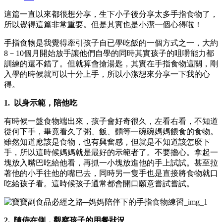
這篇一直以來都很想分享，生下小子後分享太多手指食物了，
所以覺得這篇非常重要。但是其實也是小潔一個心得啦！
手指食物是我覺得牽引孩子自已學吃飯的一個方式之一，大約
8－10個月開始放手讓他們自學的同時其實孩子的咀嚼能力都
訓練的還不錯了。但就算會搶湯匙，其實在手指食物這關，剛
入學的時候就可以十分上手，所以小潔想來分享一下我的心
得。
1.
以身示範，陪他吃
有時候一盤食物端出來，孩子會好奇很久，左看右看，不知道
從何下手，畢竟看久了粥、飯、麵等一碗碗媽媽餵食的食物。
雖然知道應該是食物，也有興奮感，但就是不知道該怎麼下
手，所以這時候媽媽就是最好的示範者了。不要擔心。拿起一
塊放入嘴巴吃給他看，再抓一小塊放進他的手上試試。甚至拉
著他的小手往他的嘴巴去，同時另一隻手也是直接將食物就口
吃給孩子看。這時候孩子通常都會開口願意嘗試嘗試。
2.
隨侍在側，觀察孩子的用餐狀況