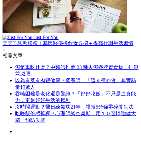
Just For You
天天吃飽照樣瘦！基因醫傳授飲食５招＋提高代謝生活習慣
×
相關文章
濕氣重吃什麼？中醫師推薦 23 種去濕養脾胃食物，排濕
兼減肥
以為有菜有肉很健康？營養師：「這４種外食」其實熱
量超驚人
吞嚥困難是老化還是警訊？「好好吃飯」不只是進食能
力，更是好好生活的權利
沒時間運動？醫日練氣功21年，親授5分鐘零碎養生法
吃晚飯倍感孤獨？心理師談空巢期，用１０習慣強健大
腦、預防失智