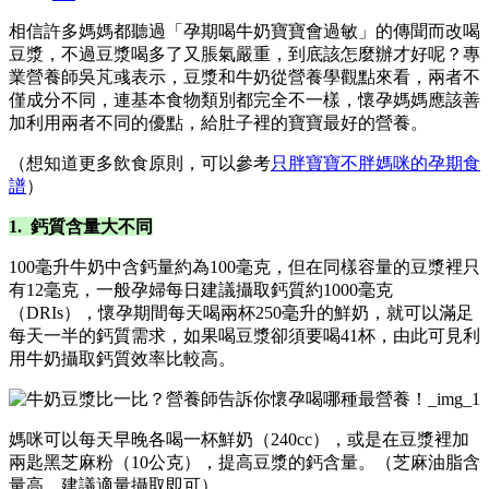
相信許多媽媽都聽過「孕期喝牛奶寶寶會過敏」的傳聞而改喝
豆漿，不過豆漿喝多了又脹氣嚴重，到底該怎麼辦才好呢？專
業營養師吳芃彧表示，豆漿和牛奶從營養學觀點來看，兩者不
僅成分不同，連基本食物類別都完全不一樣，懷孕媽媽應該善
加利用兩者不同的優點，給肚子裡的寶寶最好的營養。
（想知道更多飲食原則，可以參考
只胖寶寶不胖媽咪的孕期食
譜
）
1. 鈣質含量大不同
100毫升牛奶中含鈣量約為100毫克，但在同樣容量的豆漿裡只
有12毫克，一般孕婦每日建議攝取鈣質約1000毫克
（DRIs），懷孕期間每天喝兩杯250毫升的鮮奶，就可以滿足
每天一半的鈣質需求，如果喝豆漿卻須要喝41杯，由此可見利
用牛奶攝取鈣質效率比較高。
媽咪可以每天早晚各喝一杯鮮奶（240cc），或是在豆漿裡加
兩匙黑芝麻粉（10公克），提高豆漿的鈣含量。（芝麻油脂含
量高，建議適量攝取即可）