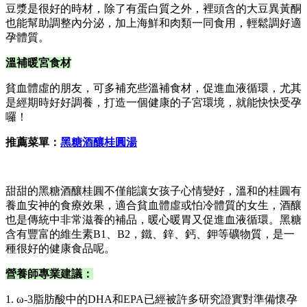
豆漿是很好的時材，除了有蛋白質之外，裡頭含的大豆異黃酮
也能幫助調整內分泌，加上海鮮和肉類一同食用，輕鬆調好適
孕體質。
溫補暖宮食材
貧血體虛的朋友，可多補充些溫補食材，促進血液循環，尤其
是經期時好好調養，打造一個健康的子宮環境，就能快快受孕
囉！
推薦菜單：
黑糖酒釀桂圓湯
甜甜的黑糖酒釀桂圓不僅能讓女孩子心情變好，溫和的桂圓有
養血安神的食療效果，適合貧血體虛或怕冷體質的女生，酒釀
也是傳統中非常滋養的補品，暖心暖胃又促進血液循環。黑糖
含有豐富的維生素B1、B2，鐵、鋅、鈣、鉀等礦物質，是一
種很好的健康食品呢。
營養師專業建議：
1. ω-3脂肪酸中的DHA和EPA已經被許多研究證實對準備懷孕