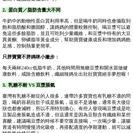
2. 蛋白質／脂肪含量大不同
牛奶中的動物性蛋白質利用率高，但是喝牛奶同時也會攝取到
飽和脂肪酸和膽固醇，讓媽媽的體重較難控制。喝豆漿可以避
免這些多餘脂肪，並且可吃到少量纖維，和豆漿中特有的大豆
異黃酮、卵磷脂等黃金成分，幫助寶寶健康成長和增加媽媽飽
足感，控制熱量更簡單。
只胖寶寶不胖媽咪小撇步：
每天兩杯240cc低脂牛奶，其他時間用無糖豆漿和開水當做健
康飲料，戒除含糖飲料，纖細辣媽生出壯壯寶寶絕非夢想喔！
3. 乳糖不耐 VS 豆漿脹氣
臺灣有乳糖不耐症的人很多，連帶許多寶寶也有乳糖不適的問
題，喝奶容易拉肚子或是脹氣，這並不是過敏，通常長大後症
狀也都會減輕，所以不用特別擔心。有些人發現喝豆漿或是吃
豆製品會脹氣造成不適，但這通常是因為豆類含有纖維和某些
寡醣，建議喝豆漿的時候不要空腹直接喝，一次喝少量，讓腸
胃道有時間慢慢消化吸收，再搭配適度的孕期運動，就可以減