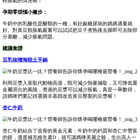
輕脹氣的情況喔！
孕期零煩惱小撇步：
牛奶中的乳醣也是醣類的一種，有妊娠糖尿病的媽媽適量就
好。對黃豆類脹氣嚴重可以試試把豆子煮熟後去膜即可去除部
分寡醣，減少脹氣問題。
建議食譜
豆乳味噌海陸土手鍋
利用豆漿入菜取代動物高湯，既可減少熱量攝取，又可降低重
金屬溶出的風險，煮過的豆漿可以減少脹氣，真是一舉數得，
請媽咪們要記得選購非基因改造黃豆壓製的豆漿喔！
杏仁牛奶
杏仁牛奶結合了造骨的黃金元素：牛奶中的鈣質和杏仁中豐富
的鎂，適度補充維生素D，就可讓媽咪美麗之餘，生出高人一