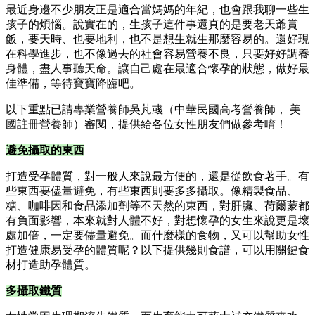
最近身邊不少朋友正是適合當媽媽的年紀，也會跟我聊一些生
孩子的煩惱。說實在的，生孩子這件事還真的是要老天爺賞
飯，要天時、也要地利，也不是想生就生那麼容易的。還好現
在科學進步，也不像過去的社會容易營養不良，只要好好調養
身體，盡人事聽天命。讓自己處在最適合懷孕的狀態，做好最
佳準備，等待寶寶降臨吧。
以下重點已請專業營養師吳芃彧（中華民國高考營養師， 美
國註冊營養師）審閱，提供給各位女性朋友們做參考唷！
避免攝取的東西
打造受孕體質，對一般人來說最方便的，還是從飲食著手。有
些東西要儘量避免，有些東西則要多多攝取。像精製食品、
糖、咖啡因和食品添加劑等不天然的東西，對肝臟、荷爾蒙都
有負面影響，本來就對人體不好，對想懷孕的女生來說更是壞
處加倍，一定要儘量避免。而什麼樣的食物，又可以幫助女性
打造健康易受孕的體質呢？以下提供幾則食譜，可以用關鍵食
材打造助孕體質。
多攝取鐵質