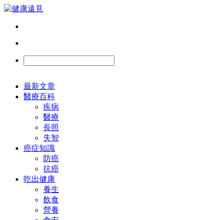
最新文章
醫療百科
疾病
醫療
長照
失智
癌症知識
防癌
抗癌
吃出健康
養生
飲食
營養