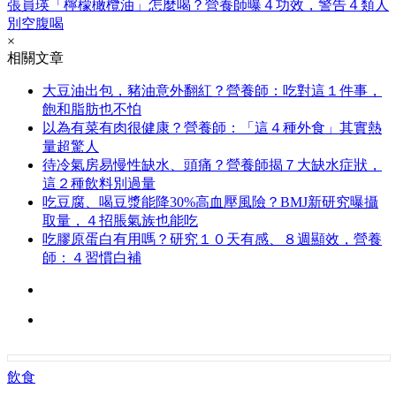
張員瑛「檸檬橄欖油」怎麼喝？營養師曝４功效，警告４類人
別空腹喝
×
相關文章
大豆油出包，豬油意外翻紅？營養師：吃對這１件事，
飽和脂肪也不怕
以為有菜有肉很健康？營養師：「這４種外食」其實熱
量超驚人
待冷氣房易慢性缺水、頭痛？營養師揭７大缺水症狀，
這２種飲料別過量
吃豆腐、喝豆漿能降30%高血壓風險？BMJ新研究曝攝
取量，４招脹氣族也能吃
吃膠原蛋白有用嗎？研究１０天有感、８週顯效，營養
師：４習慣白補
飲食