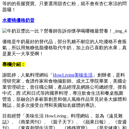
等的的長腿寶寶。只要選用甜杏仁粉，就不會有杏仁寒涼的問
題囉！
水蜜桃優格奶昔
優格是牛奶最好的替代品，部分乳糖不耐症的人吃優格不會脹
氣，所以用無糖低脂優格取代牛奶，加上自己喜歡的水果，真
是夏天一大享受啊！
專欄介紹：
謝凱婷，人氣料理網站「
HowLiving美味生活
」創辦者，是料
理研究家，食譜作家和食物攝影師。成大工學院畢業，美國企
業管理碩士，曾任職公關，產品經理及網路公司總經理。擅長
中式，西 式和日式等跨國界料理，專注飲食生活和餐桌氛圍
營造，並融合許多嶄新創意和個人風格作品常見於各大媒體和
雜誌，並多次接受台灣和美國知名媒體的專訪。
目前經營「美味生活 HowLiving」料理網站， 並為《遠見雜
誌》、《商業周刊》、《親子天下》、《蘋果日報》、《壹週
刊》、《東森新聞生活雲》、《媽媽寶寶》、《早安健康》和