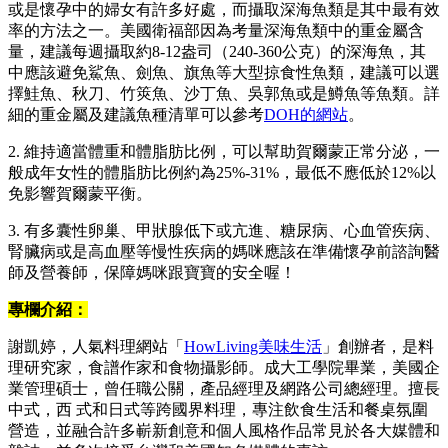
或是懷孕中的婦女有許多好處，而攝取深海魚類是其中最有效
率的方法之一。美國衛福部因為考量深海魚類中的重金屬含
量，建議每週攝取約8-12盎司（240-360公克）的深海魚，其
中應該避免鯊魚、劍魚、旗魚等大型掠食性魚類，建議可以選
擇鮭魚、秋刀、竹筴魚、沙丁魚、吳郭魚或是鱒魚等魚類。詳
細的重金屬及建議魚種清單可以參考
DOH的網站
。
2. 維持適當體重和體脂肪比例，可以幫助賀爾蒙正常分泌，一
般成年女性的體脂肪比例約為25%-31%，最低不應低於12%以
免影響賀爾蒙平衡。
3. 有多囊性卵巢、甲狀腺低下或亢進、糖尿病、心血管疾病、
腎臟病或是高血壓等慢性疾病的媽咪應該在準備懷孕前諮詢醫
師及營養師，保障媽咪跟寶寶的安全喔！
專欄介紹：
謝凱婷，人氣料理網站「
HowLiving美味生活
」創辦者，是料
理研究家，食譜作家和食物攝影師。成大工學院畢業，美國企
業管理碩士，曾任職公關，產品經理及網路公司總經理。擅長
中式，西 式和日式等跨國界料理，專注飲食生活和餐桌氛圍
營造，並融合許多嶄新創意和個人風格作品常見於各大媒體和