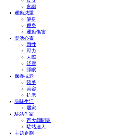
食安
食譜
運動減重
健身
瘦身
運動傷害
樂活心靈
兩性
壓力
人際
紓壓
睡眠
保養抗老
醫美
美容
抗老
品味生活
居家
駐站作家
百大顧問團
駐站達人
主題企劃