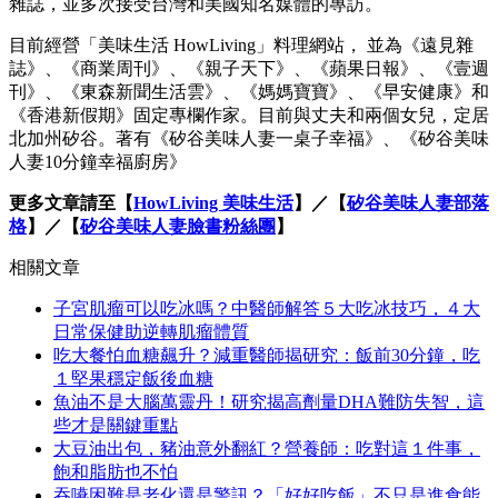
雜誌，並多次接受台灣和美國知名媒體的專訪。
目前經營「美味生活 HowLiving」料理網站， 並為《遠見雜
誌》、《商業周刊》、《親子天下》、《蘋果日報》、《壹週
刊》、《東森新聞生活雲》、《媽媽寶寶》、《早安健康》和
《香港新假期》固定專欄作家。目前與丈夫和兩個女兒，定居
北加州矽谷。著有《矽谷美味人妻一桌子幸福》、《矽谷美味
人妻10分鐘幸福廚房》
更多文章請至【
HowLiving 美味生活
】／【
矽谷美味人妻部落
格
】／【
矽谷美味人妻臉書粉絲團
】
相關文章
子宮肌瘤可以吃冰嗎？中醫師解答５大吃冰技巧，４大
日常保健助逆轉肌瘤體質
吃大餐怕血糖飆升？減重醫師揭研究：飯前30分鐘，吃
１堅果穩定飯後血糖
魚油不是大腦萬靈丹！研究揭高劑量DHA難防失智，這
些才是關鍵重點
大豆油出包，豬油意外翻紅？營養師：吃對這１件事，
飽和脂肪也不怕
吞嚥困難是老化還是警訊？「好好吃飯」不只是進食能