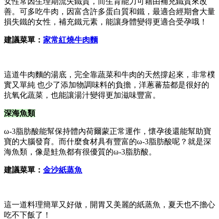
女性常因生理期流失鐵質，而生育能力可藉由補充鐵質來改
善。可多吃牛肉，因富含許多蛋白質和鐵，最適合經期會大量
損失鐵的女性，補充鐵元素，能讓身體變得更適合受孕哦！
建議菜單：
家常紅燒牛肉麵
這道牛肉麵的湯底，完全靠蔬菜和牛肉的天然撐起來，非常樸
實又單純 也少了添加物調味料的負擔，洋蔥蕃茄都是很好的
抗氧化蔬菜，也能讓湯汁變得更加滋味豐富。
深海魚類
ω-3脂肪酸能幫保持體內荷爾蒙正常運作，懷孕後還能幫助寶
寶的大腦發育。而什麼食材具有豐富的ω-3脂肪酸呢？就是深
海魚類，像是鮭魚都有很優質的ω-3脂肪酸。
建議菜單：
金沙紙蒸魚
這一道料理簡單又好做，開胃又美麗的紙蒸魚，夏天也不擔心
吃不下飯了！