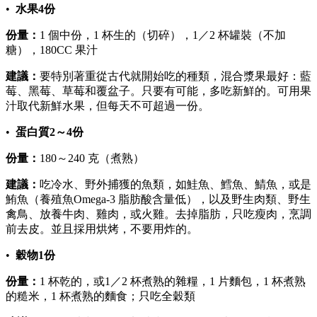
•
水果4份
份量：
1 個中份，1 杯生的（切碎），1／2 杯罐裝（不加
糖），180CC 果汁
建議：
要特別著重從古代就開始吃的種類，混合漿果最好：藍
莓、黑莓、草莓和覆盆子。只要有可能，多吃新鮮的。可用果
汁取代新鮮水果，但每天不可超過一份。
•
蛋白質2～4份
份量：
180～240 克（煮熟）
建議：
吃冷水、野外捕獲的魚類，如鮭魚、鱈魚、鯖魚，或是
鮪魚（養殖魚Omega‑3 脂肪酸含量低），以及野生肉類、野生
禽鳥、放養牛肉、雞肉，或火雞。去掉脂肪，只吃瘦肉，烹調
前去皮。並且採用烘烤，不要用炸的。
•
穀物1份
份量：
1 杯乾的，或1／2 杯煮熟的雜糧，1 片麵包，1 杯煮熟
的糙米，1 杯煮熟的麵食；只吃全穀類