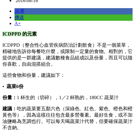
2016-08-16
分享
傳送
A+
ICDPPD 的元素
ICDPPD（整合性心血管疾病防治計劃飲食）不是一個菜單，
精確地告訴你每餐吃什麼，或限制一定量的食物。相對的，它
提供的是一群建議，建議數種食品組成以及份量，而且可以隨
你喜歡，自由混搭組合。
這些食物和份量，建議如下：
•
蔬菜6份
份量：
1 杯生的（切碎），1／2 杯熟的，180CC 蔬菜汁
建議：
吃的蔬菜要五顏六色（深綠色、紅色、紫色、橙色和橙
黃色等），因為這樣往往包含最多營養素。最好生食，或不加
油鹽略為烹調也行。可以每天喝蔬菜汁代替，但要確保蔬菜汁
不含鈉。