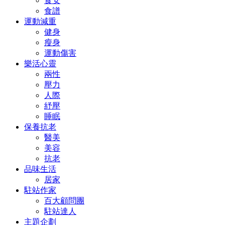
食安
食譜
運動減重
健身
瘦身
運動傷害
樂活心靈
兩性
壓力
人際
紓壓
睡眠
保養抗老
醫美
美容
抗老
品味生活
居家
駐站作家
百大顧問團
駐站達人
主題企劃