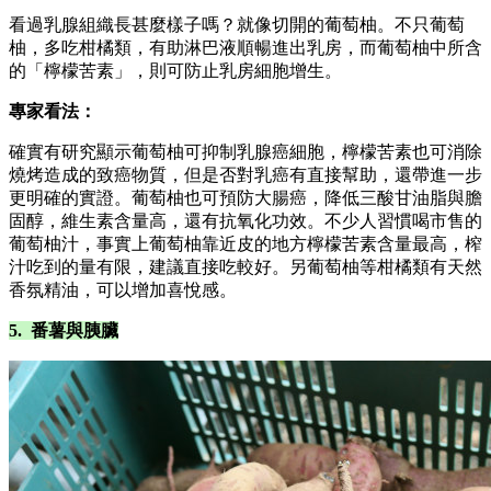
看過乳腺組織長甚麼樣子嗎？就像切開的葡萄柚。不只葡萄
柚，多吃柑橘類，有助淋巴液順暢進出乳房，而葡萄柚中所含
的「檸檬苦素」，則可防止乳房細胞增生。
專家看法：
確實有研究顯示葡萄柚可抑制乳腺癌細胞，檸檬苦素也可消除
燒烤造成的致癌物質，但是否對乳癌有直接幫助，還帶進一步
更明確的實證。葡萄柚也可預防大腸癌，降低三酸甘油脂與膽
固醇，維生素含量高，還有抗氧化功效。不少人習慣喝市售的
葡萄柚汁，事實上葡萄柚靠近皮的地方檸檬苦素含量最高，榨
汁吃到的量有限，建議直接吃較好。另葡萄柚等柑橘類有天然
香氛精油，可以增加喜悅感。
5. 番薯與胰臟