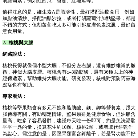
胡蘿蔔素，例如紅西瓜、番茄、紅地瓜等。
值得注意的是，維生素A是脂溶性，最好搭配油脂食用，例如
加點油清炒、搭配油醋沙拉，或者打胡蘿蔔汁加點堅果，都是
不錯的方式；但胡蘿蔔吃太多可能引起皮膚色素沈澱，最好留
意食用量。
2. 核桃與大腦
網路說法：
核桃長得就像個小型大腦，不但分左右腦，還有維妙維肖的皺
褶，神似大腦皮層。核桃含有ω-3脂肪酸，還有36種以上的神
經傳遞素，幫助維持大腦功能。研究發現，核桃對預防阿茲海
默症也有幫助。
專家看法：
核桃等堅果類含有多元不飽和脂肪酸、鎂、鉀等營養素，跟大
腦傳導有關，有助穩定情緒。堅果類雖是健康食物，但油脂含
量高，吃多了容易發胖，建議每天吃一份即可，約是免洗湯匙
平平一匙的量，換算花生約10顆、核桃2顆，或者取代餅乾作
為點心。需注意的是，因堅果類富含鉀離子，若是腎功能不好