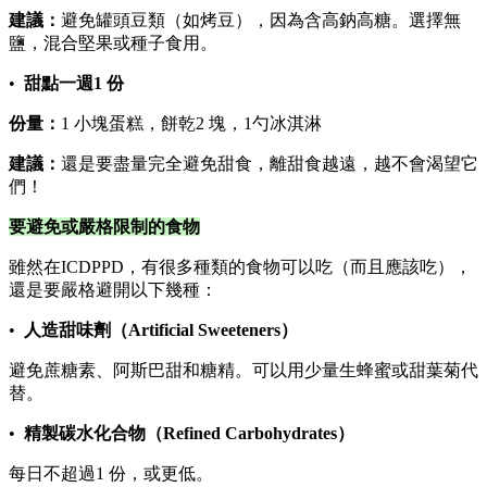
建議：
避免罐頭豆類（如烤豆），因為含高鈉高糖。選擇無
鹽，混合堅果或種子食用。
•
甜點一週1 份
份量：
1 小塊蛋糕，餅乾2 塊，1勺冰淇淋
建議：
還是要盡量完全避免甜食，離甜食越遠，越不會渴望它
們！
要避免或嚴格限制的食物
雖然在ICDPPD，有很多種類的食物可以吃（而且應該吃），
還是要嚴格避開以下幾種：
•
人造甜味劑（Artificial Sweeteners）
避免蔗糖素、阿斯巴甜和糖精。可以用少量生蜂蜜或甜葉菊代
替。
•
精製碳水化合物（Refined Carbohydrates）
每日不超過1 份，或更低。