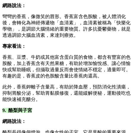
網路說法：
彎彎的香蕉，像微笑的唇形。香蕉富含色胺酸，被人體消化
後，會轉化為神經傳遞物「血清素」，血清素被稱為「快樂化
學物」，是調節大腦情緒的重要物質。許多抗憂鬱藥物，就是
透過調節大腦血清素，來達到療效。
專家看法：
香蕉、豆漿、牛奶或其他富含蛋白質的食物，都含有豐富的色
胺酸，加上香蕉含有天然果糖，有助於增加愉悅感、讓心情愉
快或幫助睡眠，但攝取過量反而會使情緒不穩定，適量即可。
有趣的是，香蕉皮的色胺酸含量比香蕉肉還高。
此外，香蕉鉀離子含量高，有助於降血壓，預防消化性潰瘍，
抑制胃酸分泌，幫助胃黏膜修復，還能緩解便秘，運動後吃也
能快速補充醣分。
9. 酪梨與子宮
網路說法：
酪梨長得像個燈泡，也像女性的子宮。它是葉酸的重要來源，