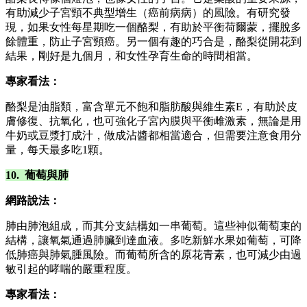
有助減少子宮頸不典型增生（癌前病病）的風險。有研究發
現，如果女性每星期吃一個酪梨，有助於平衡荷爾蒙，擺脫多
餘體重，防止子宮頸癌。另一個有趣的巧合是，酪梨從開花到
結果，剛好是九個月，和女性孕育生命的時間相當。
專家看法：
酪梨是油脂類，富含單元不飽和脂肪酸與維生素E，有助於皮
膚修復、抗氧化，也可強化子宮內膜與平衡雌激素，無論是用
牛奶或豆漿打成汁，做成沾醬都相當適合，但需要注意食用分
量，每天最多吃1顆。
10. 葡萄與肺
網路說法：
肺由肺泡組成，而其分支結構如一串葡萄。這些神似葡萄束的
結構，讓氧氣通過肺臟到達血液。多吃新鮮水果如葡萄，可降
低肺癌與肺氣腫風險。而葡萄所含的原花青素，也可減少由過
敏引起的哮喘的嚴重程度。
專家看法：