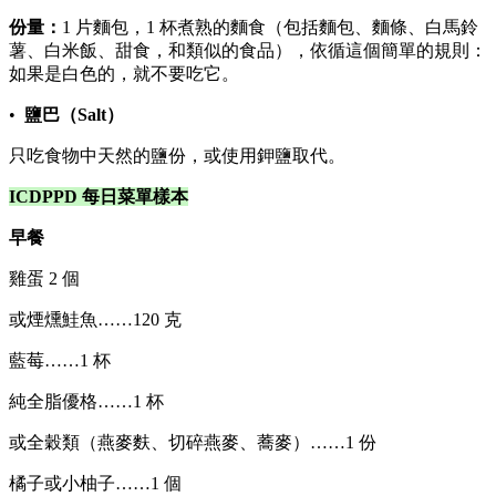
份量：
1 片麵包，1 杯煮熟的麵食（包括麵包、麵條、白馬鈴
薯、白米飯、甜食，和類似的食品），依循這個簡單的規則：
如果是白色的，就不要吃它。
•
鹽巴（Salt）
只吃食物中天然的鹽份，或使用鉀鹽取代。
ICDPPD 每日菜單樣本
早餐
雞蛋 2 個
或煙燻鮭魚……120 克
藍莓……1 杯
純全脂優格……1 杯
或全穀類（燕麥麩、切碎燕麥、蕎麥）……1 份
橘子或小柚子……1 個