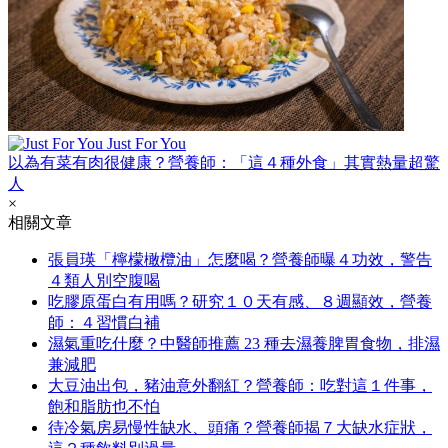
Just For You
以為有菜有肉很健康？營養師：「這４種外食」其實熱量超驚
人
×
相關文章
張員瑛「檸檬橄欖油」怎麼喝？營養師曝４功效，警告
４類人別空腹喝
吃膠原蛋白有用嗎？研究１０天有感、８週顯效，營養
師：４習慣白補
濕氣重吃什麼？中醫師推薦 23 種去濕養脾胃食物，排濕
兼減肥
大豆油出包，豬油意外翻紅？營養師：吃對這１件事，
飽和脂肪也不怕
待冷氣房易慢性缺水、頭痛？營養師揭７大缺水症狀，