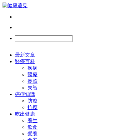
最新文章
醫療百科
疾病
醫療
長照
失智
癌症知識
防癌
抗癌
吃出健康
養生
飲食
營養