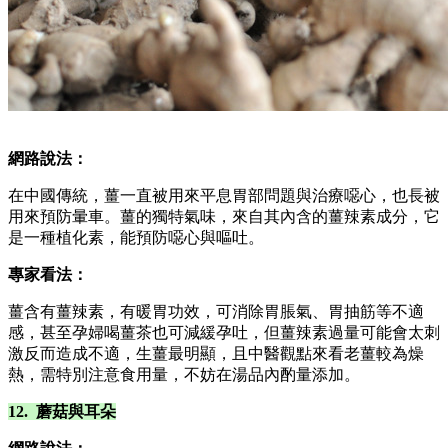
網路說法：
在中國傳統，薑一直被用來平息胃部問題與治療噁心，也長被
用來預防暈車。薑的獨特氣味，來自其內含的薑辣素成分，它
是一種植化素，能預防噁心與嘔吐。
專家看法：
薑含有薑辣素，有暖胃功效，可消除胃脹氣、胃抽筋等不適
感，甚至孕婦喝薑茶也可減緩孕吐，但薑辣素過量可能會太刺
激反而造成不適，生薑最明顯，且中醫觀點來看老薑較為燥
熱，需特別注意食用量，不妨在湯品內酌量添加。
12. 蘑菇與耳朵