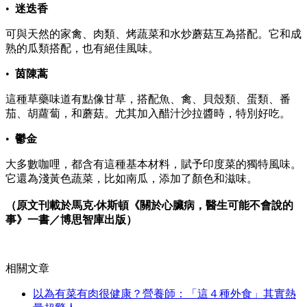
•
迷迭香
可與天然的家禽、肉類、烤蔬菜和水炒蘑菇互為搭配。它和成
熟的瓜類搭配，也有絕佳風味。
•
茵陳蒿
這種草藥味道有點像甘草，搭配魚、禽、貝殼類、蛋類、番
茄、胡蘿蔔，和蘑菇。尤其加入醋汁沙拉醬時，特別好吃。
•
鬱金
大多數咖哩，都含有這種基本材料，賦予印度菜的獨特風味。
它還為淺黃色蔬菜，比如南瓜，添加了顏色和滋味。
（原文刊載於馬克‧休斯頓《關於心臟病，醫生可能不會說的
事》一書／博思智庫出版）
相關文章
以為有菜有肉很健康？營養師：「這４種外食」其實熱