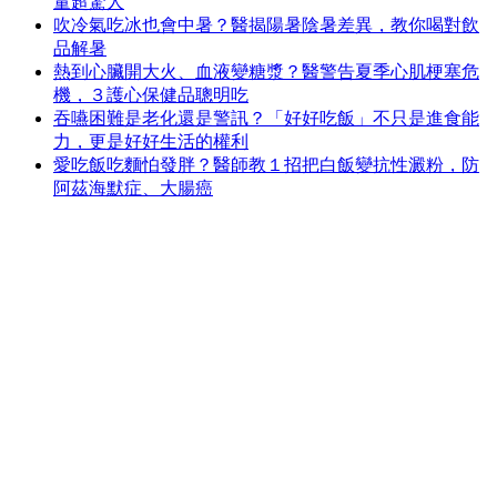
量超驚人
吹冷氣吃冰也會中暑？醫揭陽暑陰暑差異，教你喝對飲
品解暑
熱到心臟開大火、血液變糖漿？醫警告夏季心肌梗塞危
機，３護心保健品聰明吃
吞嚥困難是老化還是警訊？「好好吃飯」不只是進食能
力，更是好好生活的權利
愛吃飯吃麵怕發胖？醫師教１招把白飯變抗性澱粉，防
阿茲海默症、大腸癌