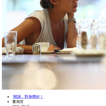
閱讀，對身體好！
董旭官