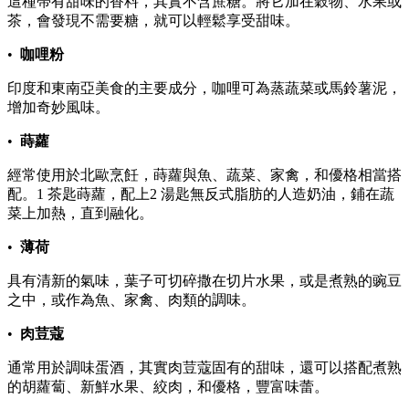
這種帶有甜味的香料，其實不含蔗糖。將它加在穀物、水果或
茶，會發現不需要糖，就可以輕鬆享受甜味。
•
咖哩粉
印度和東南亞美食的主要成分，咖哩可為蒸蔬菜或馬鈴薯泥，
增加奇妙風味。
•
蒔蘿
經常使用於北歐烹飪，蒔蘿與魚、蔬菜、家禽，和優格相當搭
配。1 茶匙蒔蘿，配上2 湯匙無反式脂肪的人造奶油，鋪在蔬
菜上加熱，直到融化。
•
薄荷
具有清新的氣味，葉子可切碎撒在切片水果，或是煮熟的豌豆
之中，或作為魚、家禽、肉類的調味。
•
肉荳蔻
通常用於調味蛋酒，其實肉荳蔻固有的甜味，還可以搭配煮熟
的胡蘿蔔、新鮮水果、絞肉，和優格，豐富味蕾。