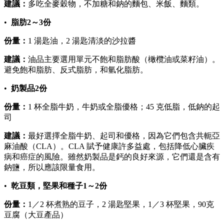
建議：
多吃全麥穀物，不加糖和鈉的麵包、米飯、麵類。
•
脂肪2～3份
份量：
1 湯匙油，2 湯匙清淡的沙拉醬
建議：
油品主要選用單元不飽和脂肪酸（橄欖油或菜籽油）。
避免飽和脂肪、反式脂肪，和氫化脂肪。
•
奶製品2份
份量：
1 杯全脂牛奶，牛奶或全脂優格；45 克低脂，低鈉的起
司
建議：
最好選擇全脂牛奶、起司和優格，因為它們包含共軛亞
麻油酸（CLA）。CLA 賦予健康許多益處，包括降低心臟疾
病和癌症的風險。雖然奶製品是鈣的良好來源，它們還是含有
鈉鹽，所以應該限量食用。
•
乾豆類，堅果和種子1～2份
份量：
1／2 杯煮熟的豆子，2 湯匙堅果，1／3 杯堅果，90克
豆腐（大豆產品）