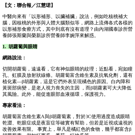
【文：聯合報／江慧珺】
中醫向來有「以形補形、以臟補臟」說法，例如吃核桃補大
腦，因核桃的外形與人體大腦類似等，網路上流傳各式各樣的
以形補形食療方式，其中到底有沒有道理？由內湖國泰診所營
養師張斯蘭與榮新診所營養師李婉萍來解惑。
1. 胡蘿蔔與眼睛
網路說法：
切開胡蘿蔔，遠遠看，它有神似眼睛的紋理；近點看，宛如瞳
孔、虹膜及放射狀線條。胡蘿蔔富含維生素及抗氧化劑，還有
植化素—β胡蘿素，這是它們外表呈現橘色的原因。白內障和
黃斑部病變，是老人視力喪失的主因 ，而β胡蘿素可大大降低
其風險。此外，能促進眼部血液循環，保護視力。
專家看法：
胡蘿蔔富含維生素A與β胡蘿蔔素，對於3C使用過度造成眼睛
乾澀、乾眼症或是夜盲症等確實有幫助，但若是近視或遠視的
改善效果有限。 事實上，舉凡是橘紅色的食物，幾乎都富含β