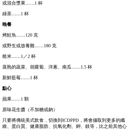
或混合漿果……1 杯
綠茶……1 杯
晚餐
烤鮭魚……120 克
或野生或放養雞……180 克
糙米……1／2 杯
蒸熟的蔬菜、胡蘿蔔、洋蔥、南瓜……1.5 杯
新鮮藍莓……1 杯
點心
蘋果……1 顆
原味花生醬（不加糖或鈉）
只要將傳統美式飲食，切換到ICDPPD，將會攝取到更多的纖
維、蛋白質、健康脂肪、抗氧化劑、鉀、鎂等，比之前其他心