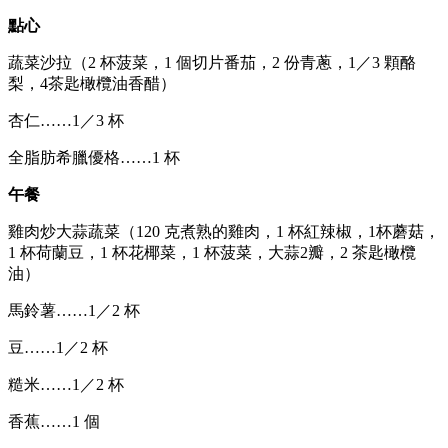
點心
蔬菜沙拉（2 杯菠菜，1 個切片番茄，2 份青蔥，1／3 顆酪
梨，4茶匙橄欖油香醋）
杏仁……1／3 杯
全脂肪希臘優格……1 杯
午餐
雞肉炒大蒜蔬菜（120 克煮熟的雞肉，1 杯紅辣椒，1杯蘑菇，
1 杯荷蘭豆，1 杯花椰菜，1 杯菠菜，大蒜2瓣，2 茶匙橄欖
油）
馬鈴薯……1／2 杯
豆……1／2 杯
糙米……1／2 杯
香蕉……1 個