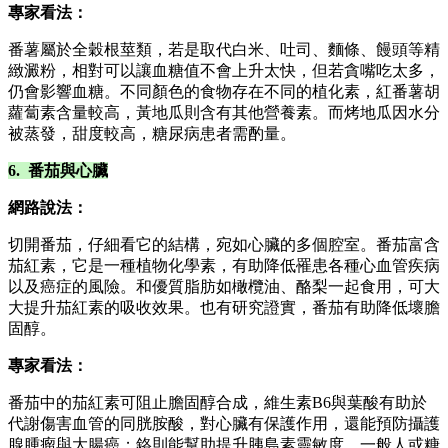
專家看法：
番薯屬於全穀根莖類，若是取代白米、吐司、麵條、饅頭等精
緻澱粉，相對可以讓血糖值不會上升太快，但若貪嘴吃太多，
仍會影響血糖。不同顏色的食物存在不同的植化素，紅番薯胡
蘿蔔素含量較高，黃地瓜則含有其他營養素。而烤地瓜因水分
被蒸發，甜度較高，糖尿病患者需酌量。
6. 番茄與心臟
網路說法：
切開番茄，仔細看它的結構，宛如心臟的多個腔室。番茄富含
茄紅素，它是一種植物化學素，有助降低罹患各種心血管疾病
以及癌症的風險。和優質脂肪如橄欖油、酪梨一起食用，可大
大提升茄紅素的吸收效果。也有研究證實，番茄有助降低壞膽
固醇。
專家看法：
番茄中的茄紅素可阻止膽固醇合成，維生素B6與葉酸有助於
代謝傷害血管的同胱胺酸，對心臟有保護作用，還能預防攝護
腺腫瘤與大腸癌；鉻則能幫助提升胰島素靈敏度，一般人或糖