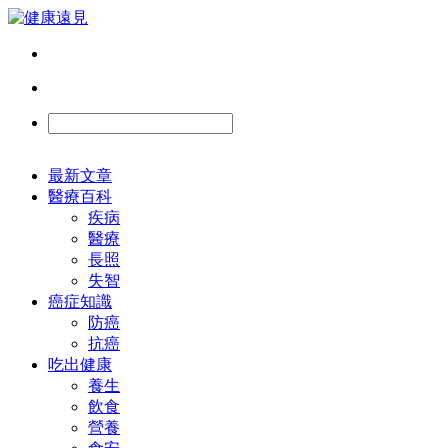
最新文章
醫療百科
疾病
醫療
長照
失智
癌症知識
防癌
抗癌
吃出健康
養生
飲食
營養