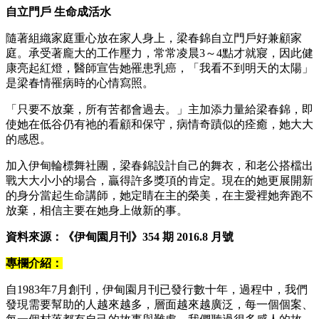
自立門戶 生命成活水
隨著組織家庭重心放在家人身上，梁春錦自立門戶好兼顧家
庭。承受著龐大的工作壓力，常常凌晨3～4點才就寢，因此健
康亮起紅燈，醫師宣告她罹患乳癌，「我看不到明天的太陽」
是梁春情罹病時的心情寫照。
「只要不放棄，所有苦都會過去。」主加添力量給梁春錦，即
使她在低谷仍有祂的看顧和保守，病情奇蹟似的痊癒，她大大
的感恩。
加入伊甸輪標舞社團，梁春錦設計自己的舞衣，和老公搭檔出
戰大大小小的場合，贏得許多獎項的肯定。現在的她更展開新
的身分當起生命講師，她定睛在主的榮美，在主愛裡她奔跑不
放棄，相信主要在她身上做新的事。
資料來源：《伊甸園月刊》354 期 2016.8 月號
專欄介紹：
自1983年7月創刊，伊甸園月刊已發行數十年，過程中，我們
發現需要幫助的人越來越多，層面越來越廣泛，每一個個案、