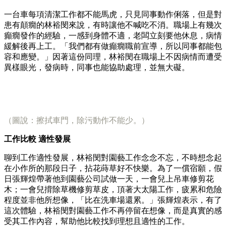
一台車每項清潔工作都不能馬虎，只見同事動作俐落，但是對
患有顛癇的林裕閔來說，有時讓他不喊吃不消。職場上有幾次
癲癇發作的經驗，一感到身體不適，老闆立刻要他休息，病情
緩解後再上工。「我們都有做癲癇職前宣導，所以同事都能包
容和應變。」因著這份同理，林裕閔在職場上不因病情而遭受
異樣眼光，發病時，同事也能協助處理，並無大礙。
（圖說：擦拭車門，除污動作不能少。）
工作比較 適性發展
聊到工作適性發展，林裕閔對園藝工作念念不忘，不時想念起
在小作所的那段日子，拈花蒔草好不快樂。為了一償宿願，假
日張輝煌帶著他到園藝公司試做一天，一會兒上吊車修剪花
木；一會兒揹除草機修剪草皮，頂著大太陽工作，疲累和危險
程度並非他所想像，「比在洗車場還累。」張輝煌表示，有了
這次體驗，林裕閔對園藝工作不再停留在想像，而是真實的感
受其工作內容，幫助他比較找到理想且適性的工作。