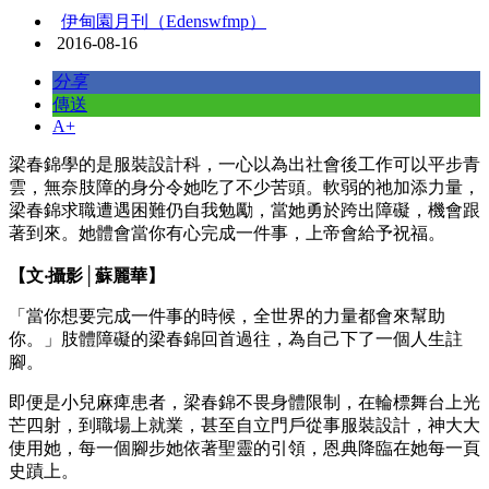
伊甸園月刊（Edenswfmp）
2016-08-16
分享
傳送
A+
梁春錦學的是服裝設計科，一心以為出社會後工作可以平步青
雲，無奈肢障的身分令她吃了不少苦頭。軟弱的祂加添力量，
梁春錦求職遭遇困難仍自我勉勵，當她勇於跨出障礙，機會跟
著到來。她體會當你有心完成一件事，上帝會給予祝福。
【文‧攝影│蘇麗華】
「當你想要完成一件事的時候，全世界的力量都會來幫助
你。」肢體障礙的梁春錦回首過往，為自己下了一個人生註
腳。
即便是小兒麻痺患者，梁春錦不畏身體限制，在輪標舞台上光
芒四射，到職場上就業，甚至自立門戶從事服裝設計，神大大
使用她，每一個腳步她依著聖靈的引領，恩典降臨在她每一頁
史蹟上。