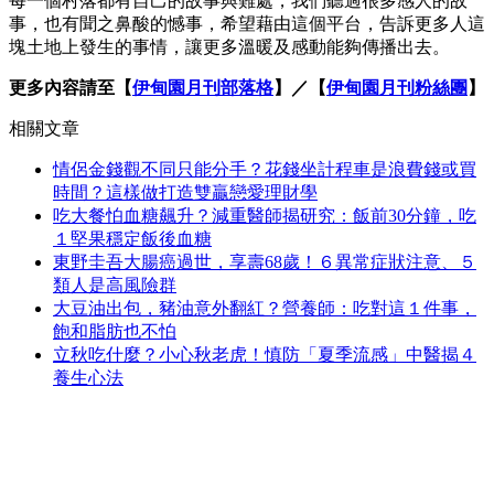
每一個村落都有自己的故事與難處，我們聽過很多感人的故
事，也有聞之鼻酸的憾事，希望藉由這個平台，告訴更多人這
塊土地上發生的事情，讓更多溫暖及感動能夠傳播出去。
更多內容請至【
伊甸園月刊部落格
】／【
伊甸園月刊粉絲團
】
相關文章
情侶金錢觀不同只能分手？花錢坐計程車是浪費錢或買
時間？這樣做打造雙贏戀愛理財學
吃大餐怕血糖飆升？減重醫師揭研究：飯前30分鐘，吃
１堅果穩定飯後血糖
東野圭吾大腸癌過世，享壽68歲！６異常症狀注意、５
類人是高風險群
大豆油出包，豬油意外翻紅？營養師：吃對這１件事，
飽和脂肪也不怕
立秋吃什麼？小心秋老虎！慎防「夏季流感」中醫揭４
養生心法