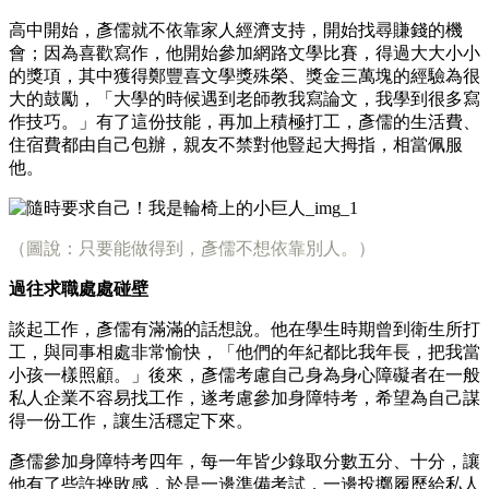
高中開始，彥儒就不依靠家人經濟支持，開始找尋賺錢的機
會；因為喜歡寫作，他開始參加網路文學比賽，得過大大小小
的獎項，其中獲得鄭豐喜文學獎殊榮、獎金三萬塊的經驗為很
大的鼓勵，「大學的時候遇到老師教我寫論文，我學到很多寫
作技巧。」有了這份技能，再加上積極打工，彥儒的生活費、
住宿費都由自己包辦，親友不禁對他豎起大拇指，相當佩服
他。
（圖說：只要能做得到，彥儒不想依靠別人。）
過往求職處處碰壁
談起工作，彥儒有滿滿的話想說。他在學生時期曾到衛生所打
工，與同事相處非常愉快，「他們的年紀都比我年長，把我當
小孩一樣照顧。」後來，彥儒考慮自己身為身心障礙者在一般
私人企業不容易找工作，遂考慮參加身障特考，希望為自己謀
得一份工作，讓生活穩定下來。
彥儒參加身障特考四年，每一年皆少錄取分數五分、十分，讓
他有了些許挫敗感，於是一邊準備考試，一邊投擲履歷給私人