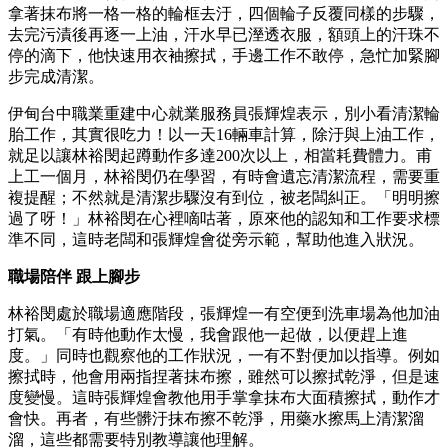
拿著抹布將一格一格的輪框去汙，四個輪子反覆同樣的步驟，
去完污漬後再逐一上油，汗水早已溼透衣服，額頭上的汗珠不
停的滴下，他快速用衣袖擦拭，手邊工作不敢停，急忙加緊腳
步完成清潔。
伊甸台中職業重建中心就業服務員張輝煌表示，別小看清潔輪
胎工作，其實很吃力！以一天16輛車計算，除汙與上油工作，
就足以讓林裕閔起蹲動作多達200次以上，相當耗費體力。甫
上工一個月，林裕閔仍在學習，有時會遺忘清潔流程，需要重
複提醒；不然就是清潔步驟沒有到位，被老闆糾正。「明明擦
過了呀！」林裕閔在心裡嘀咕著，原來他的認知和工作要求標
準不同，這時老闆和張輝煌會從旁示範，幫助他進入狀況。
職場陪伴 跟上腳步
林裕閔處於職場適應階段，張輝煌一有空便到洗車場為他加油
打氣。「有時他動作太慢，我會跟他一起做，以便趕上進
度。」同時也觀察他的工作狀況，一有不對便加以指導。例如
擦拭時，他會用兩指捏著抹布擦，雖然可以擦拭乾淨，但是速
度變慢。這時張輝煌會教他用手掌拿抹布大面積擦拭，動作才
會快。再者，有些髒汙抹布擦不乾淨，用藥水擦馬上清潔溜
溜，這些都需要特別教導讓他理解。