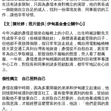
生活有諸多限制，只因為彥儒本身對獨立的渴望，他仍舊長成
一個能個自立自足的成人，找到一份環境友善、同事親切的工
作，讓他非常珍惜。
【文
│
陳玠婷；照片提供
│
伊甸基金會公關中心】
今年26歲的彥儒是個坐在輪椅上的小巨人，出生時被診斷先天
性成骨不全症（俗稱玻璃娃娃），身體過著處處受限的日子，
但他卻不畏肢障侷限，假日常常說走就走，獨自用電動輪椅轉
搭大眾交通工具到台灣各地旅遊；彥儒從不自怨自哀，甚至常
常為自己爭取權益，那股強勁不服輸的態度，旁人看了都佩
服。一年前，彥儒透過伊甸桃園的就業服務找到目前懷寧養護
中心工作，對院長和同事的諸多照顧點滴，都牢牢地記在心頭
上。
個性獨立 自己照料自己
彥儒在國中時期，因為多重障礙的弟弟和伊甸建立起連結，他
回憶那時候遇到的瓊宜社工，還有復學後遇到的校長，皆紛紛
鼓勵他不要放棄自己，去抓取自己想要的，自此他養成獨立的
自我意識，才能經歷這麼豐富的生活，他說：「他們是我的貴
人。」