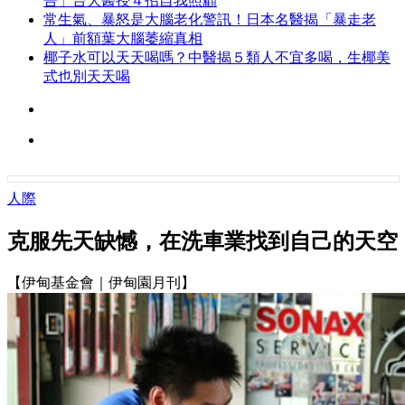
告」台大醫授４招自我照顧
常生氣、暴怒是大腦老化警訊！日本名醫揭「暴走老
人」前額葉大腦萎縮真相
椰子水可以天天喝嗎？中醫揭５類人不宜多喝，生椰美
式也別天天喝
人際
克服先天缺憾，在洗車業找到自己的天空
【伊甸基金會｜伊甸園月刊】