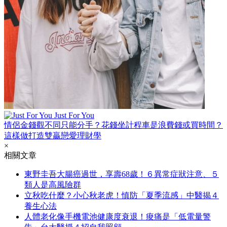
Just For You
情侶金錢觀不同只能分手？花錢坐計程車是浪費錢或買時間？
這樣做打造雙贏戀愛理財學
×
相關文章
東野圭吾大腸癌過世，享壽68歲！６異常症狀注意、５
類人是高風險群
立秋吃什麼？小心秋老虎！慎防「夏季流感」中醫揭４
養生心法
人體老化像手機電池健康度衰退！痠痛是「低電量警