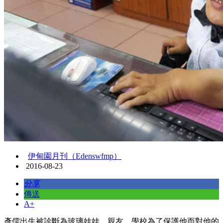
伊甸園月刊（Edenswfmp）
2016-08-23
分享
傳送
A+
彥儒出生被診斷為玻璃娃娃，親友、學校為了保護他而對他的