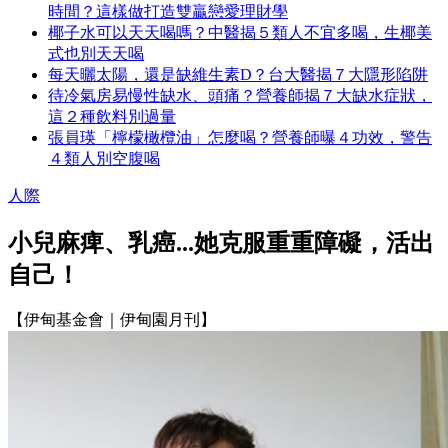
時間？這樣做打造雙贏戀愛理財學
椰子水可以天天喝嗎？中醫揭５類人不宜多喝，生椰美
式也別天天喝
每天曬太陽，還是缺維生素D？台大醫揭７大隱形陷阱
待冷氣房易慢性缺水、頭痛？營養師揭７大缺水症狀，
這２種飲料別過量
張員瑛「檸檬橄欖油」怎麼喝？營養師曝４功效，警告
４類人別空腹喝
人際
小兒麻痺、乳癌...她克服重重障礙，活出
自己！
【伊甸基金會｜伊甸園月刊】