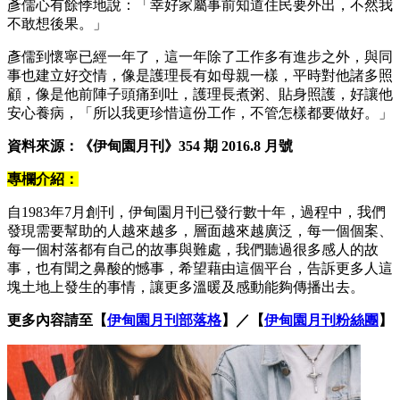
彥儒心有餘悸地說：「幸好家屬事前知道住民要外出，不然我
不敢想後果。」
彥儒到懷寧已經一年了，這一年除了工作多有進步之外，與同
事也建立好交情，像是護理長有如母親一樣，平時對他諸多照
顧，像是他前陣子頭痛到吐，護理長煮粥、貼身照護，好讓他
安心養病，「所以我更珍惜這份工作，不管怎樣都要做好。」
資料來源：《伊甸園月刊》
354
期
2016.8
月號
專欄介紹：
自1983年7月創刊，伊甸園月刊已發行數十年，過程中，我們
發現需要幫助的人越來越多，層面越來越廣泛，每一個個案、
每一個村落都有自己的故事與難處，我們聽過很多感人的故
事，也有聞之鼻酸的憾事，希望藉由這個平台，告訴更多人這
塊土地上發生的事情，讓更多溫暖及感動能夠傳播出去。
更多內容請至【
伊甸園月刊部落格
】／【
伊甸園月刊粉絲團
】