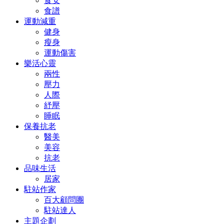
食安
食譜
運動減重
健身
瘦身
運動傷害
樂活心靈
兩性
壓力
人際
紓壓
睡眠
保養抗老
醫美
美容
抗老
品味生活
居家
駐站作家
百大顧問團
駐站達人
主題企劃