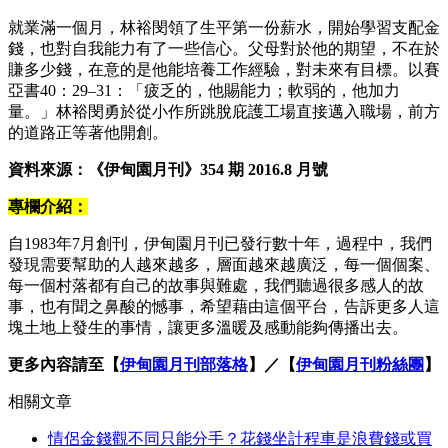
就業滿一個月，林裕閔領了生平第一份薪水，開始學習支配金
錢，也對自我能力有了一些信心。父母對於他的期望，不在於
賺多少錢，在意的是他能培養工作經驗，對未來有目標。以賽
亞書40：29–31：「疲乏的，他賜能力；軟弱的，他加力
量。」林裕閔勇於從小作所跳脫庇護工場直接邁入職場，前方
的道路正等著他開創。
資料來源：《伊甸園月刊》354 期 2016.8 月號
專欄介紹：
自1983年7月創刊，伊甸園月刊已發行數十年，過程中，我們
發現需要幫助的人越來越多，層面越來越廣泛，每一個個案、
每一個村落都有自己的故事與難處，我們聽過很多感人的故
事，也有聞之鼻酸的憾事，希望藉由這個平台，告訴更多人這
塊土地上發生的事情，讓更多溫暖及感動能夠傳播出去。
更多內容請至【
伊甸園月刊部落格
】／【
伊甸園月刊粉絲團
】
相關文章
情侶金錢觀不同只能分手？花錢坐計程車是浪費錢或買