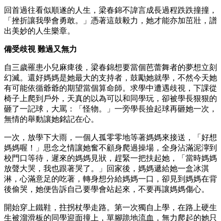
回首過往看似順遂的人生，梁春錦不諱言成長過程跌跌撞撞，
「挫折讓我學會勇敢。」憑著這鼓毅力，她才能亦加茁壯，譜
出美妙的人生樂章。
備受歧視 難過又無力
自三歲罹患小兒麻痺後，梁春錦想要當個芭蕾舞者的夢想立刻
幻滅。還好媽媽是她最大的支持者，鼓勵她就學，不然今天她
有可能依循爺爺的期望當個算命師。求學中遭遇歧視，下課從
椅子上爬到戶外，天真的以為可以和同學玩，卻被學長狠狠的
砸了一記球，大罵：「怪物。」一旁學長撿起球再砸她一次，
無情的舉動讓她銘記在心。
一次，放學下大雨，一個人孤零零地等著媽媽來接送，「好想
媽媽喔！」思念之情讓她奮不顧身爬過操場，全身沾滿泥濘到
校門口等待，遲來的媽媽見狀，趕緊一把扶起她，「當時媽媽
放聲大哭，我也跟著哭了。」回家後，媽媽遞給她一盒冰淇
淋，心滿意足的吃著，轉身想分給媽媽一口，卻見到媽媽在背
後偷哭，她便告訴自己要學會站起來，不要再讓媽媽傷心。
開始穿上鐵鞋，拄拐杖學走路。第一次獨自上學，在路上硬生
生被溜滑板的同學迎面撞上，單腳跪地流血，無力爬起的她只