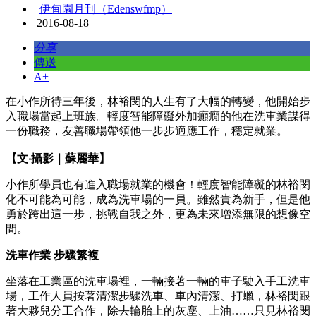
伊甸園月刊（Edenswfmp）
2016-08-18
分享
傳送
A+
在小作所待三年後，林裕閔的人生有了大幅的轉變，他開始步
入職場當起上班族。輕度智能障礙外加癲癇的他在洗車業謀得
一份職務，友善職場帶領他一步步適應工作，穩定就業。
【文‧攝影｜蘇麗華】
小作所學員也有進入職場就業的機會！輕度智能障礙的林裕閔
化不可能為可能，成為洗車場的一員。雖然貴為新手，但是他
勇於跨出這一步，挑戰自我之外，更為未來增添無限的想像空
間。
洗車作業 步驟繁複
坐落在工業區的洗車場裡，一輛接著一輛的車子駛入手工洗車
場，工作人員按著清潔步驟洗車、車內清潔、打蠟，林裕閔跟
著大夥兒分工合作，除去輪胎上的灰塵、上油……只見林裕閔