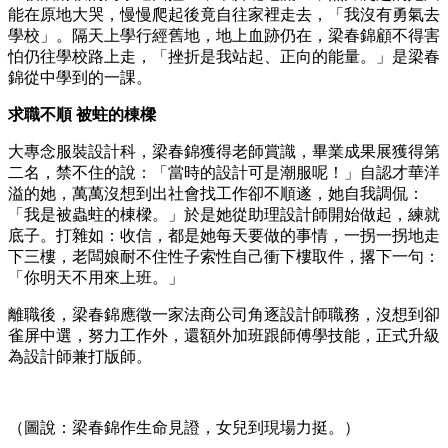
能在原地大哭，慢慢爬起後竟自往家裡走去，「我沒有勇氣去
學校」。隔天上學行經舊地，地上血跡仍在，梁春錦顧不得害
怕仍往學校路上走，「挫折是我站起、正向的能量。」是梁春
錦從中學到的一課。
求職不順 被蛀的棟樑
大專念服裝設計科，梁春錦獲得老師賞識，畢業成果展獲得第
二名，禁不住的說：「當時的設計可是潮服呢！」自認才華洋
溢的她，萬萬沒想到出社會找工作卻不順遂，她自我調侃：
「我是被蟲蛀的棟樑。」於是她從助理設計師開始做起，練就
底子。打雜如：收信，都是她每天要做的事情，一拐一拐地走
下三樓，老闆娘耐不住性子索性自己衝下樓取件，撂下一句：
「你明天不用來上班。」
離職後，梁春錦應徵一家法商公司角逐設計師職務，沒想到卻
雀屏中選，努力工作外，還額外加班跟師傅學技能，正式升級
為設計師兼打版師。
​
（圖說：梁春錦作生命見證，女兒到現場力挺。）