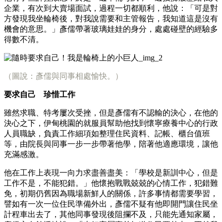
企業，有次到大賣場面試，過程一切都順利，他說：「可是對
方發現我坐輪椅後，對我說需要和主管報告，我知道這是沒有
機會的意思。」彥儒帶著玻璃娃娃的身分，處處碰壁的經驗多
得數不清。
（圖說：彥儒與同事相處愉快。）
要求自己 珍惜工作
雖然求職、特考屢次受挫，但是彥儒有不認輸的決心，在他的
決心之下，伊甸桃園的就服員幫助他找到懷寧療養中心的行政
人員職缺，負責工作細項如整理住民資料、記帳、櫃台值班
等，由院長與同事一步一步帶著他學，陪著他適應環境，讓他
充滿感激。
他在工作上表現一向力求盡善盡美：「學校是新訓中心，但是
工作不是，不能犯錯。」他懷抱戰戰兢兢的心情工作，犯錯難
免，初期仍舊因為職場新鮮人的關係，許多事情都需要學習，
譬如有一次一位住民準備外出，彥儒不疑有他即開門讓住民坐
計程車出去了，其他同事發現後阻攔不及，只能先通知家屬，