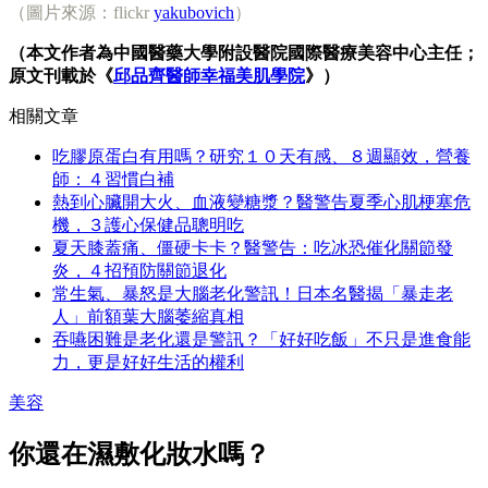
（圖片來源：flickr
yakubovich
）
（本文作者為中國醫藥大學附設醫院國際醫療美容中心主任；
原文刊載於《
邱品齊醫師幸福美肌學院
》）
相關文章
吃膠原蛋白有用嗎？研究１０天有感、８週顯效，營養
師：４習慣白補
熱到心臟開大火、血液變糖漿？醫警告夏季心肌梗塞危
機，３護心保健品聰明吃
夏天膝蓋痛、僵硬卡卡？醫警告：吃冰恐催化關節發
炎，４招預防關節退化
常生氣、暴怒是大腦老化警訊！日本名醫揭「暴走老
人」前額葉大腦萎縮真相
吞嚥困難是老化還是警訊？「好好吃飯」不只是進食能
力，更是好好生活的權利
美容
你還在濕敷化妝水嗎？