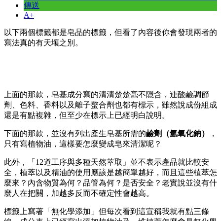
傳送
A+
以下兩個標籤都是皂品的標籤，但看了內容後你會發現兩者的
寫法真的有天壤之別。
上面的那款，皂基成分寫的清清楚楚毫不隱含，連酸鹼調節
劑、色料、香料以及離子螯合劑也都有標示，雖然說成份組成
還是有點複雜，但至少在標示上已經明白說明。
下面的那款，並沒有列出產生皂基所需的
鹼劑（氫氧化鈉）
，
只有寫植物油，這樣要怎麼變成皂來清潔呢？
此外，「12道工序與多種天然萃取」並不表示產品就比較安
全，植萃以及精油的使用應該是越簡單越好，而且這些植萃怎
麼來？內含物質為何？品管為何？是否安全？老實說並沒有什
麼人在把關，加越多反而不確定性會越高。
標籤上寫著「無化學添加」但每次看到這宣稱我就有點三條