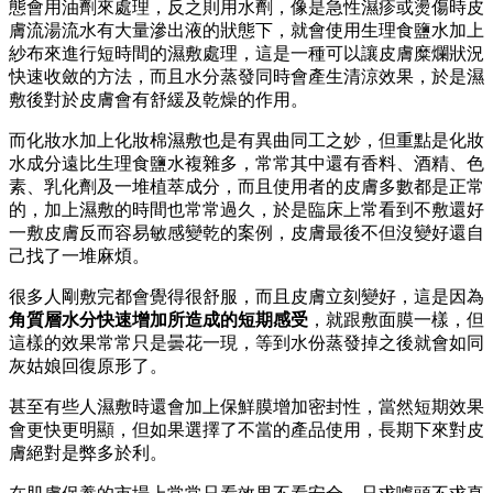
態會用油劑來處理，反之則用水劑，像是急性濕疹或燙傷時皮
膚流湯流水有大量滲出液的狀態下，就會使用生理食鹽水加上
紗布來進行短時間的濕敷處理，這是一種可以讓皮膚糜爛狀況
快速收斂的方法，而且水分蒸發同時會產生清涼效果，於是濕
敷後對於皮膚會有舒緩及乾燥的作用。
而化妝水加上化妝棉濕敷也是有異曲同工之妙，但重點是化妝
水成分遠比生理食鹽水複雜多，常常其中還有香料、酒精、色
素、乳化劑及一堆植萃成分，而且使用者的皮膚多數都是正常
的，加上濕敷的時間也常常過久，於是臨床上常看到不敷還好
一敷皮膚反而容易敏感變乾的案例，皮膚最後不但沒變好還自
己找了一堆麻煩。
很多人剛敷完都會覺得很舒服，而且皮膚立刻變好，這是因為
角質層水分快速增加所造成的短期感受
，就跟敷面膜一樣，但
這樣的效果常常只是曇花一現，等到水份蒸發掉之後就會如同
灰姑娘回復原形了。
甚至有些人濕敷時還會加上保鮮膜增加密封性，當然短期效果
會更快更明顯，但如果選擇了不當的產品使用，長期下來對皮
膚絕對是弊多於利。