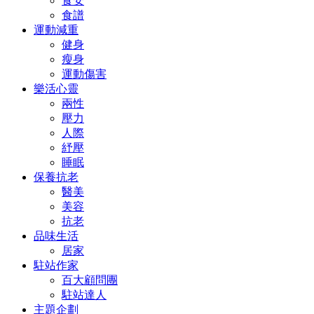
食安
食譜
運動減重
健身
瘦身
運動傷害
樂活心靈
兩性
壓力
人際
紓壓
睡眠
保養抗老
醫美
美容
抗老
品味生活
居家
駐站作家
百大顧問團
駐站達人
主題企劃