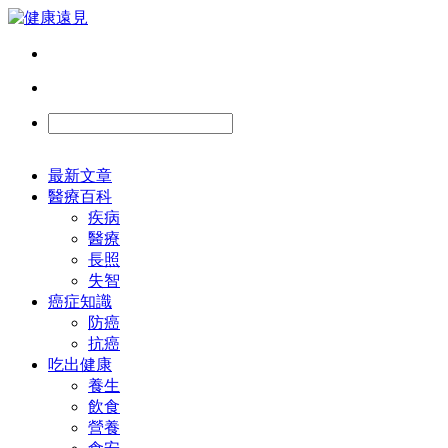
最新文章
醫療百科
疾病
醫療
長照
失智
癌症知識
防癌
抗癌
吃出健康
養生
飲食
營養