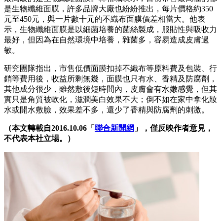
是生物纖維面膜，許多品牌大廠也紛紛推出，每片價格約350
元至450元，與一片數十元的不織布面膜價差相當大。他表
示，生物纖維面膜是以細菌培養的菌絲製成，服貼性與吸收力
最好，但因為在自然環境中培養，雜菌多，容易造成皮膚過
敏。
研究團隊指出，市售低價面膜扣掉不織布等原料費及包裝、行
銷等費用後，收益所剩無幾，面膜也只有水、香精及防腐劑，
其他成分很少，雖然敷後短時間內，皮膚會有水嫩感覺，但其
實只是角質被軟化，滋潤美白效果不大；倒不如在家中拿化妝
水或開水敷臉，效果差不多，還少了香精與防腐劑的刺激。
（本文轉載自2016.10.06「
聯合新聞網
」，僅反映作者意見，
不代表本社立場。）