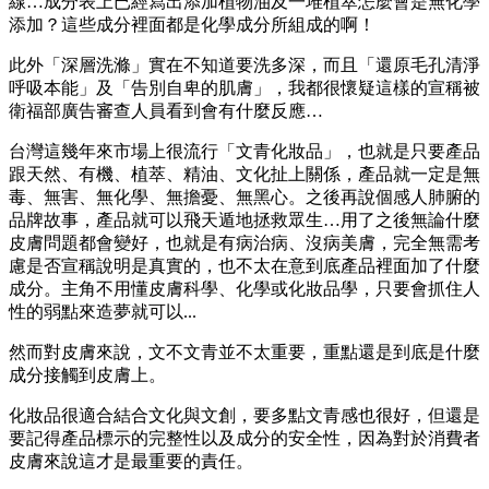
線…成分表上已經寫出添加植物油及一堆植萃怎麼會是無化學
添加？這些成分裡面都是化學成分所組成的啊！
此外「深層洗滌」實在不知道要洗多深，而且「還原毛孔清淨
呼吸本能」及「告別自卑的肌膚」，我都很懷疑這樣的宣稱被
衛福部廣告審查人員看到會有什麼反應…
台灣這幾年來市場上很流行「文青化妝品」，也就是只要產品
跟天然、有機、植萃、精油、文化扯上關係，產品就一定是無
毒、無害、無化學、無擔憂、無黑心。之後再說個感人肺腑的
品牌故事，產品就可以飛天遁地拯救眾生…用了之後無論什麼
皮膚問題都會變好，也就是有病治病、沒病美膚，完全無需考
慮是否宣稱說明是真實的，也不太在意到底產品裡面加了什麼
成分。主角不用懂皮膚科學、化學或化妝品學，只要會抓住人
性的弱點來造夢就可以...
然而對皮膚來說，文不文青並不太重要，重點還是到底是什麼
成分接觸到皮膚上。
化妝品很適合結合文化與文創，要多點文青感也很好，但還是
要記得產品標示的完整性以及成分的安全性，因為對於消費者
皮膚來說這才是最重要的責任。