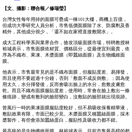
【文、攝影：聯合報／修瑞瑩】
台灣女性每年用掉的面膜可疊成一棟101大樓，商機上百億，
但成功大學研究人員分析，市售低價面膜除了水、防腐劑及香
精外，其他成分很少，「還不如在家裡直接敷開水」。
成大工程科學系與業界合作，搶攻頂級面膜市場，特聘教授林
裕城表示，市售面膜依材質、價格區分，從最便宜到最貴，依
序為不織布、果凍、木槳面膜（即蠶絲面膜）及生物纖維面
膜。
他表示，市售最常見的是不織布面膜，但服貼度差、易揮發，
而且使用不要超過十分鐘，否則「敷面不成反倒敷」；因為使
用太久，水分揮發後，反而會吸出臉上的水分，愈敷皮膚愈
乾。而且不織布面膜服貼度差，使用時，常會在臉上敷出一條
條痕跡，變成有敷到的臉部變白，沒敷貼的臉部就出現痕跡。
曾風行一時的果凍面膜服貼度較好，但不易吸收保養精華液，
敷貼效果有限，市面已較少見。木槳面膜又稱蠶絲面膜，採木
槳製作，有些會添加蠶絲蛋白，服貼性及吸收力都不錯。
最高級的是生物纖維面膜。林裕城表示，目前市售最高檔的都