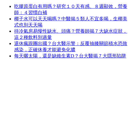
吃膠原蛋白有用嗎？研究１０天有感、８週顯效，營養
師：４習慣白補
椰子水可以天天喝嗎？中醫揭５類人不宜多喝，生椰美
式也別天天喝
待冷氣房易慢性缺水、頭痛？營養師揭７大缺水症狀，
這２種飲料別過量
退休瘋跟團出國？台大醫示警：反覆抽膝關節積水恐致
感染，正確休養才能避免化膿
每天曬太陽，還是缺維生素D？台大醫揭７大隱形陷阱