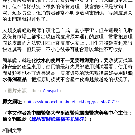
在肌膚保養的市場上常常只看效果不看安全，只求噱頭不求真
相，但在這樣狀況下很多的保養處理，就會變成只是飲鴆止
渴、短多長空，但消費者卻常不明瞭這利害關係，等到皮膚真
的出問題就很難救了。
人類皮膚經過幾億年演化已自成一套小宇宙，但在這幾年化妝
及保養市場上卻常出現破壞皮膚原本運行的處理，常常把處理
問題皮膚的方法套用在正常皮膚保養上，用牛刀殺雞看起來很
快速厲害，但只要一不小心後果可能會難以掌控不可收拾。
簡單說，就是
化妝水的使用不一定要用濕敷的
，要敷就要找單
純安全的產品來用，使用前最好先局部敷用測試看看，使用時
間及頻率也不宜過長過高，皮膚偏乾的話濕敷後最好要用點
鎖
水保濕產品
，把握原則後就不會產生皮膚越敷越乾的狀況了。
（圖片來源：flickr
Zenspa1
）
原文網址：
https://skindocchiu.pixnet.net/blog/post/4832719
（本文作者為中國醫藥大學附設醫院國際醫療美容中心主任；
原文刊載於《
邱品齊醫師幸福美肌學院
》）
相關文章