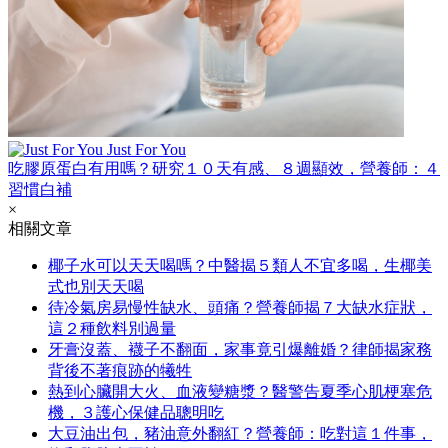
Just For You
吃膠原蛋白有用嗎？研究１０天有感、８週顯效，營養師：４
習慣白補
×
相關文章
椰子水可以天天喝嗎？中醫揭５類人不宜多喝，生椰美
式也別天天喝
待冷氣房易慢性缺水、頭痛？營養師揭７大缺水症狀，
這２種飲料別過量
牙膏沒蓋、襪子不翻面，家事竟引爆離婚？律師揭家務
背後不著痕跡的犧牲
熱到心臟開大火、血液變糖漿？醫警告夏季心肌梗塞危
機，３護心保健品聰明吃
大豆油出包，豬油意外翻紅？營養師：吃對這１件事，