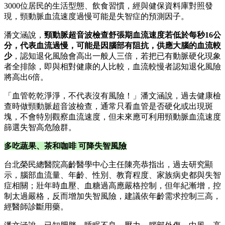
3000位居民的生活型態、飲食習慣，經與健保資料庫對照發
現，頸動脈血流速度過慢可能是失智症的預測因子。
潘文涵說，
頸動脈超音波檢
查
舒張期血流速度若低於每秒16公
分，代表血流過慢，可能是因腦部有阻抗，供應大腦的血流較
少
，認知退化風險會高出一般人三倍，若把已有動脈硬化現象
者全排除，即與相對健康的人比較，血流較慢者認知退化風險
將高出6倍。
「血管乾乾淨淨，不代表沒有風險！」潘文涵說，過去健康檢
查時做頸動脈超音波檢查，通常只看血管是否硬化或出現斑
塊，不會特別觀察血流速度，但未來應可利用頸動脈血流速度
篩選失智高危險群。
多吃蔬果、茶和咖啡 可降失智風險
台北榮民總醫院高齡醫學中心主任陳亮恭指出，過去研究顯
示，腦部血流量、年齡、性別、教育程度、家族病史都與失智
症相關；壯年時血壓、血糖過高應嚴格控制，但年紀漸增，控
制太過嚴格，反而增加失智風險，建議依年齡需求控制三高，
經醫師診斷用藥。