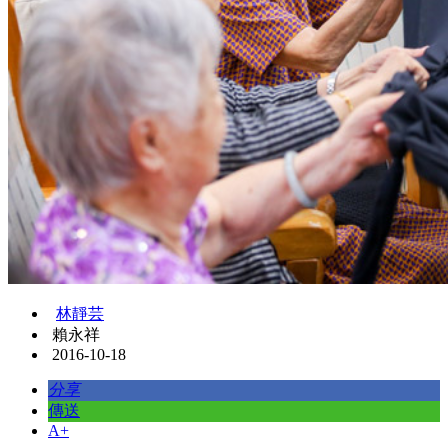
林靜芸
賴永祥
2016-10-18
分享
傳送
A+