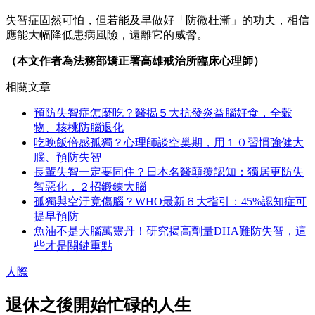
失智症固然可怕，但若能及早做好「防微杜漸」的功夫，相信
應能大幅降低患病風險，遠離它的威脅。
（本文作者為法務部矯正署高雄戒治所臨床心理師）
相關文章
預防失智症怎麼吃？醫揭５大抗發炎益腦好食，全穀
物、核桃防腦退化
吃晚飯倍感孤獨？心理師談空巢期，用１０習慣強健大
腦、預防失智
長輩失智一定要同住？日本名醫顛覆認知：獨居更防失
智惡化，２招鍛鍊大腦
孤獨與空汙竟傷腦？WHO最新６大指引：45%認知症可
提早預防
魚油不是大腦萬靈丹！研究揭高劑量DHA難防失智，這
些才是關鍵重點
人際
退休之後開始忙碌的人生