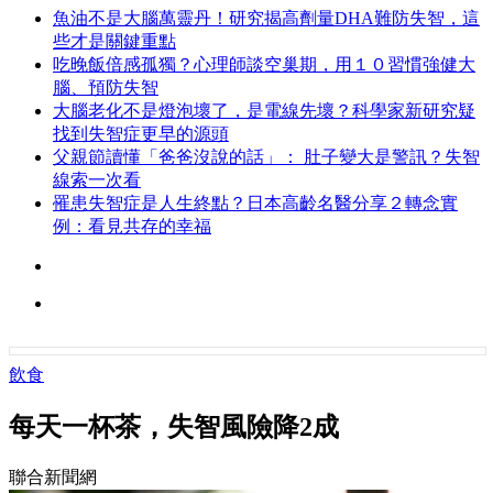
魚油不是大腦萬靈丹！研究揭高劑量DHA難防失智，這
些才是關鍵重點
吃晚飯倍感孤獨？心理師談空巢期，用１０習慣強健大
腦、預防失智
大腦老化不是燈泡壞了，是電線先壞？科學家新研究疑
找到失智症更早的源頭
父親節讀懂「爸爸沒說的話」： 肚子變大是警訊？失智
線索一次看
罹患失智症是人生終點？日本高齡名醫分享２轉念實
例：看見共存的幸福
飲食
每天一杯茶，失智風險降2成
聯合新聞網