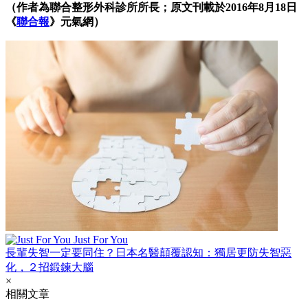
（作者為聯合整形外科診所所長；原文刊載於2016年8月18日
《
聯合報
》元氣網）
Just For You
長輩失智一定要同住？日本名醫顛覆認知：獨居更防失智惡
化，２招鍛鍊大腦
×
相關文章