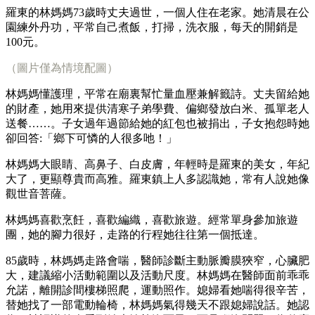
羅東的林媽媽73歲時丈夫過世，一個人住在老家。她清晨在公
園練外丹功，平常自己煮飯，打掃，洗衣服，每天的開銷是
100元。
（圖片僅為情境配圖）
林媽媽懂護理，平常在廟裏幫忙量血壓兼解籤詩。丈夫留給她
的財產，她用來提供清寒子弟學費、偏鄉發放白米、孤單老人
送餐……。子女過年過節給她的紅包也被捐出，子女抱怨時她
卻回答:「鄉下可憐的人很多吔！」
林媽媽大眼睛、高鼻子、白皮膚，年輕時是羅東的美女，年紀
大了，更顯尊貴而高雅。羅東鎮上人多認識她，常有人說她像
觀世音菩薩。
林媽媽喜歡烹飪，喜歡編織，喜歡旅遊。經常單身參加旅遊
團，她的腳力很好，走路的行程她往往第一個抵達。
85歲時，林媽媽走路會喘，醫師診斷主動脈瓣膜狹窄，心臟肥
大，建議縮小活動範圍以及活動尺度。林媽媽在醫師面前乖乖
允諾，離開診間樓梯照爬，運動照作。媳婦看她喘得很辛苦，
替她找了一部電動輪椅，林媽媽氣得幾天不跟媳婦說話。她認