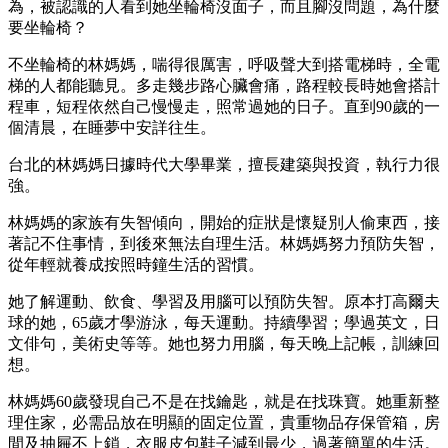
為，被認識的人看到她坐輪椅沒面子，而且腳沒問題，為什麼
要坐輪椅？
不坐輪椅的林媽媽，喘得很厲害，呼吸聲大到搭電梯時，全電
梯的人都能聽見。多走幾步路心臟會痛，路程較長時她會搭計
程車，短程依然自己慢慢走，照常過她的日子。直到90歲的一
個清晨，在睡夢中安詳往生。
台北的林媽媽日據時代大學畢業，擅長建築與投資，執行力很
強。
林媽媽的家族有失智傾向，開始的症狀是懷疑別人偷東西，接
著記不住事情，到後來無法自理生活。林媽媽努力預防失智，
從年輕就養成按照時鐘生活的習慣。
她了解運動、飲食、學習及用腦可以預防失智。原本打高爾夫
球的她，65歲才學游泳，每天運動。持續學習；學過英文，日
文俳句，美術史等等。她也努力用腦，每天晚上記帳，訓練回
想。
林媽媽60歲發現自己不是在找鑰匙，就是在找珠寶。她重新整
理住家，必需品放在明顯的固定位置，貴重物品存保管箱，房
間及抽屜不上鎖，衣服皮包鞋子減到最少，過著簡單的生活。