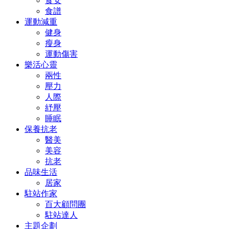
食安
食譜
運動減重
健身
瘦身
運動傷害
樂活心靈
兩性
壓力
人際
紓壓
睡眠
保養抗老
醫美
美容
抗老
品味生活
居家
駐站作家
百大顧問團
駐站達人
主題企劃