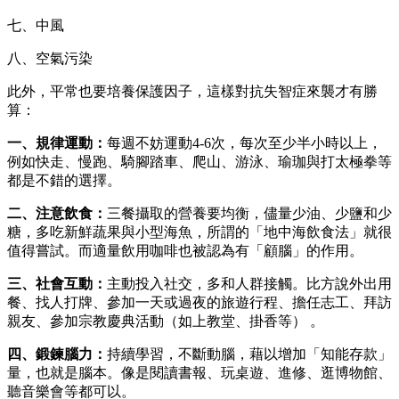
七、中風
八、空氣污染
此外，平常也要培養保護因子，這樣對抗失智症來襲才有勝
算：
一、規律運動：
每週不妨運動4-6次，每次至少半小時以上，
例如快走、慢跑、騎腳踏車、爬山、游泳、瑜珈與打太極拳等
都是不錯的選擇。
二、注意飲食：
三餐攝取的營養要均衡，儘量少油、少鹽和少
糖，多吃新鮮蔬果與小型海魚，所謂的「地中海飲食法」就很
值得嘗試。而適量飲用咖啡也被認為有「顧腦」的作用。
三、社會互動：
主動投入社交，多和人群接觸。比方說外出用
餐、找人打牌、參加一天或過夜的旅遊行程、擔任志工、拜訪
親友、參加宗教慶典活動（如上教堂、掛香等） 。
四、鍛鍊腦力：
持續學習，不斷動腦，藉以增加「知能存款」
量，也就是腦本。像是閱讀書報、玩桌遊、進修、逛博物館、
聽音樂會等都可以。