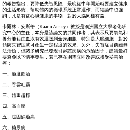
的報告指出，要降低失智風險，最晚從中年開始就要建立健康
的生活形態，幫助體內的循環系統正常運作。而結論中也強
調，凡是有益心臟健康的事物，對於大腦同樣有益。
卡爾林．安斯蒂（Kaarin Anstey）教授是澳洲國立大學老化研
究中心的主任，本身是該論文的共同作者，其表示只要氧氣和
養分能藉由血液有效運送到全身細胞，特別是大腦細胞，對於
預防失智症就可產生一定程度的效果。另外，失智症目前雖無
法治癒，但諸多研究已發現引起該疾病的危險因子，建議最好
要避免以下情事發生，若已存在則需立即改善或接受妥善治
療：
一、過度飲酒
二、吞雲吐霧
三、體重超標
四、高血壓
五、膽固醇過高
六、糖尿病