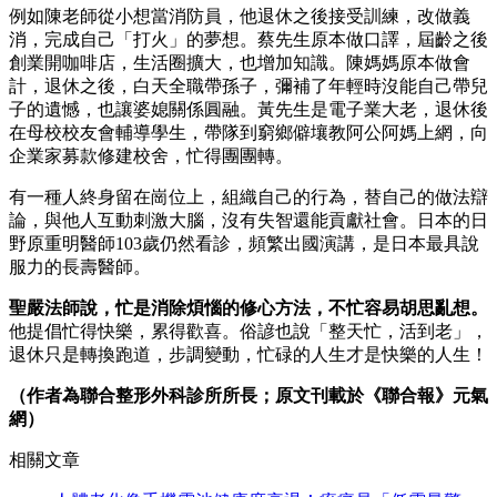
例如陳老師從小想當消防員，他退休之後接受訓練，改做義
消，完成自己「打火」的夢想。蔡先生原本做口譯，屆齡之後
創業開咖啡店，生活圈擴大，也增加知識。陳媽媽原本做會
計，退休之後，白天全職帶孫子，彌補了年輕時沒能自己帶兒
子的遺憾，也讓婆媳關係圓融。黃先生是電子業大老，退休後
在母校校友會輔導學生，帶隊到窮鄉僻壤教阿公阿媽上網，向
企業家募款修建校舍，忙得團團轉。
有一種人終身留在崗位上，組織自己的行為，替自己的做法辯
論，與他人互動刺激大腦，沒有失智還能貢獻社會。日本的日
野原重明醫師103歲仍然看診，頻繁出國演講，是日本最具說
服力的長壽醫師。
聖嚴法師說，忙是消除煩惱的修心方法，不忙容易胡思亂想。
他提倡忙得快樂，累得歡喜。俗諺也說「整天忙，活到老」，
退休只是轉換跑道，步調變動，忙碌的人生才是快樂的人生！
（作者為聯合整形外科診所所長；原文刊載於《聯合報》元氣
網）
相關文章