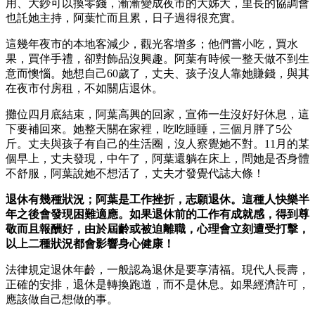
用、大鈔可以換零錢，漸漸變成夜市的大姊大，里長的協調會
也託她主持，阿葉忙而且累，日子過得很充實。
這幾年夜市的本地客減少，觀光客增多；他們嘗小吃，買水
果，買伴手禮，卻對飾品沒興趣。阿葉有時候一整天做不到生
意而懊惱。她想自己60歲了，丈夫、孩子沒人靠她賺錢，與其
在夜市付房租，不如關店退休。
攤位四月底結束，阿葉高興的回家，宣佈一生沒好好休息，這
下要補回來。她整天關在家裡，吃吃睡睡，三個月胖了5公
斤。丈夫與孩子有自己的生活圈，沒人察覺她不對。11月的某
個早上，丈夫發現，中午了，阿葉還躺在床上，問她是否身體
不舒服，阿葉說她不想活了，丈夫才發覺代誌大條！
退休有幾種狀況；阿葉是工作挫折，志願退休。這種人快樂半
年之後會發現困難適應。如果退休前的工作有成就感，得到尊
敬而且報酬好，由於屆齡或被迫離職，心理會立刻遭受打擊，
以上二種狀況都會影響身心健康！
法律規定退休年齡，一般認為退休是要享清福。現代人長壽，
正確的安排，退休是轉換跑道，而不是休息。如果經濟許可，
應該做自己想做的事。