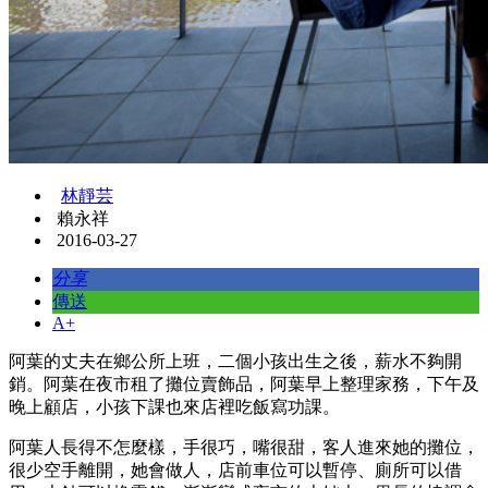
林靜芸
賴永祥
2016-03-27
分享
傳送
A+
阿葉的丈夫在鄉公所上班，二個小孩出生之後，薪水不夠開
銷。阿葉在夜市租了攤位賣飾品，阿葉早上整理家務，下午及
晚上顧店，小孩下課也來店裡吃飯寫功課。
阿葉人長得不怎麼樣，手很巧，嘴很甜，客人進來她的攤位，
很少空手離開，她會做人，店前車位可以暫停、廁所可以借