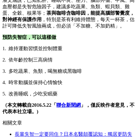
潘文涵說，已知肥胖、睡眠不良、壓力、腦部外傷、中風、高
血壓都是失智危險因子，建議多吃蔬果、魚類、蝦貝類、雞
蛋、全穀、核果等；
茶與咖啡含咖啡因，能提高腦部警覺度，
對神經有保護作用
，特別是茶有利維持體態，每天一杯茶，估
計可降低失智風險兩成，但必須「不加糖、不加奶精」。
預防失智症，可以這樣做
1. 維持運動習慣並控制體重
2. 依年齡控制三高病情
3. 多吃蔬果、魚類，喝無糖或黑咖啡
4. 時常動腦並保持心情愉快
5. 改善睡眠，少吃安眠藥
（本文轉載自2016.5.22「
聯合新聞網
」，僅反映作者意見，不
代表本社立場。)
相關文章
長輩失智一定要同住？日本名醫顛覆認知：獨居更防失