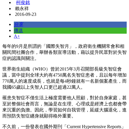
柯俊銘
賴永祥
2016-09-23
分享
傳送
A+
每年的9月是所謂的「國際失智月」，政府衛生機關常會和相
關民間社團合作，舉辦各類宣導活動，藉以提升民眾對於失智
症的認識與關注。
世界衛生組織（WHO）曾於2015年3月召開部長級失智症會
議，當中提到全球大約有4750萬名失智症患者，且以每年增加
770萬人的速度成長，也就是每4秒鐘就有一名新個案產生，而
我國65歲以上失智人口更已超過22萬人。
罹患失智症不僅生活上極度需要他人照顧，對於自身家庭，甚
至於整個社會而言，無論是在生理、心理或是經濟上也都會帶
來沉重的負擔。因此，學習如何自我管理，延緩大腦退化，進
而預防失智症纏身就顯得格外重要。
不久前，一份發表在國外期刊「Current Hypertensive Reports」