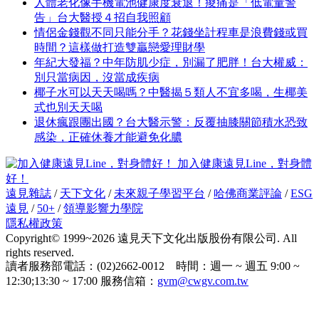
人體老化像手機電池健康度衰退！痠痛是「低電量警
告」台大醫授４招自我照顧
情侶金錢觀不同只能分手？花錢坐計程車是浪費錢或買
時間？這樣做打造雙贏戀愛理財學
年紀大發福？中年防肌少症，別漏了肥胖！台大權威：
別只當病因，沒當成疾病
椰子水可以天天喝嗎？中醫揭５類人不宜多喝，生椰美
式也別天天喝
退休瘋跟團出國？台大醫示警：反覆抽膝關節積水恐致
感染，正確休養才能避免化膿
加入健康遠見Line，對身體
好！
遠見雜誌
/
天下文化
/
未來親子學習平台
/
哈佛商業評論
/
ESG
遠見
/
50+
/
領導影響力學院
隱私權政策
Copyright© 1999~2026 遠見天下文化出版股份有限公司. All
rights reserved.
讀者服務部電話：(02)2662-0012 時間：週一 ~ 週五 9:00 ~
12:30;13:30 ~ 17:00 服務信箱：
gvm@cwgv.com.tw