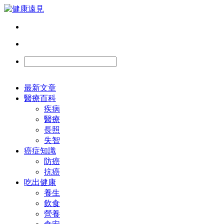
最新文章
醫療百科
疾病
醫療
長照
失智
癌症知識
防癌
抗癌
吃出健康
養生
飲食
營養