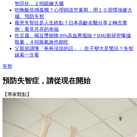
智惡化，２招鍛鍊大腦
吃晚飯倍感孤獨？心理師談空巢期，用１０習慣強健大
腦、預防失智
罹患失智症是人生終點？日本高齡名醫分享２轉念實
例：看見共存的幸福
吃豆腐、喝豆漿能降30%高血壓風險？BMJ新研究曝攝
取量，４招脹氣族也能吃
父親節讀懂「爸爸沒說的話」： 肚子變大是警訊？失智
線索一次看
失智
預防失智症，請從現在開始
【專家觀點】