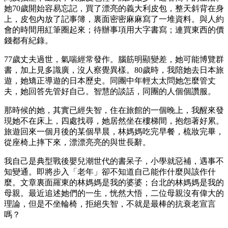
她70歲開始容易忘記，買了漂亮的義大利皮包，整天斜背在身
上，皮包內放了記事簿，裏面密密麻麻寫了一堆資料。與人約
會的時間用紅筆圈起來；待辦事項用大字書寫；連買東西的價
錢都有紀錄。
77歲丈夫過世，氣喘經常發作。腦筋明顯變差，她可能博覽群
書，加上見多識廣，沒人察覺異樣。80歲時，我陪她去日本旅
遊，她矯正導遊的日本歷史。同團中年輕太太問她怎麼管丈
夫，她回答先管好自己。智慧的談話，同團的人個個讚服。
那時候的她，其實已經失智，住在旅館的一個晚上，我醒來發
現她不在床上，四處找尋，她居然坐在樓梯間，抱怨著好累。
旅遊回來一個月後的某個早晨，林媽媽吃完早餐，梳妝完畢，
從座椅上摔下來，漂漂亮亮的與世長辭。
我自己是典型戰後嬰兒潮世代的書呆子，小學就惡補，遇事不
知變通。即將步入「老年」卻不知道自己能作什麼與該作什
麼。文章裏面羅東的林媽媽是我的婆婆；台北的林媽媽是我的
母親。最近追述她們的一生，恍然大悟，二位母親沒有偉大的
理論，但是不坐輪椅，拒絕失智，不就是最棒的抗衰老宣言
嗎？