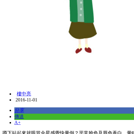
樓中亮
2016-11-01
分享
傳送
A+
蹲下站起來就眼冒金星感覺快暈倒？平常臉色及唇色蒼白、暈