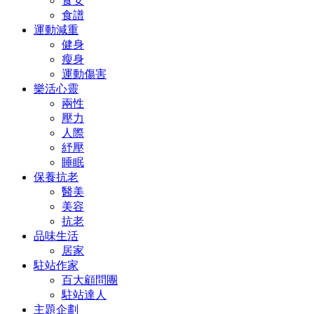
食安
食譜
運動減重
健身
瘦身
運動傷害
樂活心靈
兩性
壓力
人際
紓壓
睡眠
保養抗老
醫美
美容
抗老
品味生活
居家
駐站作家
百大顧問團
駐站達人
主題企劃