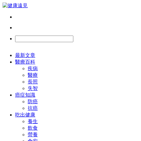
最新文章
醫療百科
疾病
醫療
長照
失智
癌症知識
防癌
抗癌
吃出健康
養生
飲食
營養