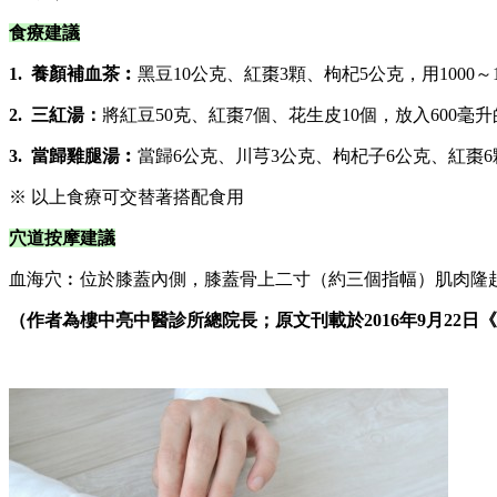
食療建議
1. 養顏補血茶︰
黑豆10公克、紅棗3顆、枸杞5公克，用1000
2. 三紅湯：
將紅豆50克、紅棗7個、花生皮10個，放入60
3. 當歸雞腿湯︰
當歸6公克、川芎3公克、枸杞子6公克、紅棗6
※ 以上食療可交替著搭配食用
穴道按摩建議
血海穴︰位於膝蓋內側，膝蓋骨上二寸（約三個指幅）肌肉隆起
（作者為樓中亮中醫診所總院長；原文刊載於2016年9月22日《