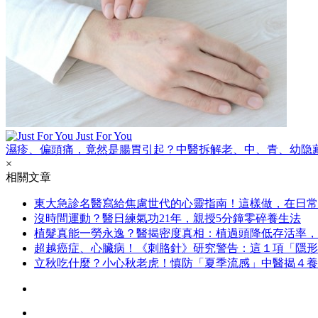
Just For You
濕疹、偏頭痛，竟然是腸胃引起？中醫拆解老、中、青、幼隐
×
相關文章
東大急診名醫寫給焦慮世代的心靈指南！這樣做，在日常
沒時間運動？醫日練氣功21年，親授5分鐘零碎養生法
植髮真能一勞永逸？醫揭密度真相：植過頭降低存活率，
超越癌症、心臟病！《刺胳針》研究警告：這１項「隱形
立秋吃什麼？小心秋老虎！慎防「夏季流感」中醫揭４養