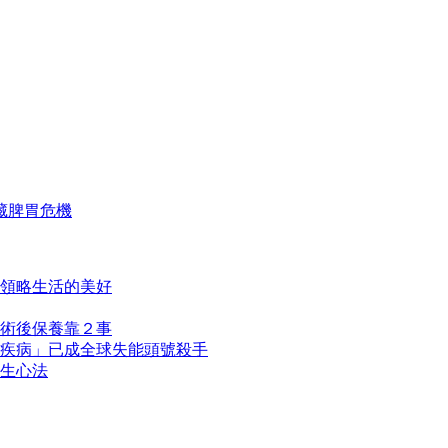
藏脾胃危機
領略生活的美好
術後保養靠２事
疾病」已成全球失能頭號殺手
生心法