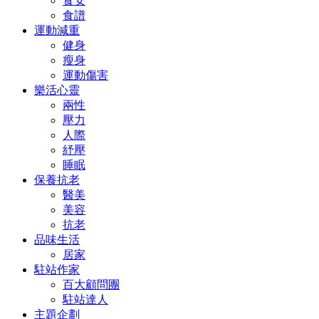
食安
食譜
運動減重
健身
瘦身
運動傷害
樂活心靈
兩性
壓力
人際
紓壓
睡眠
保養抗老
醫美
美容
抗老
品味生活
居家
駐站作家
百大顧問團
駐站達人
主題企劃