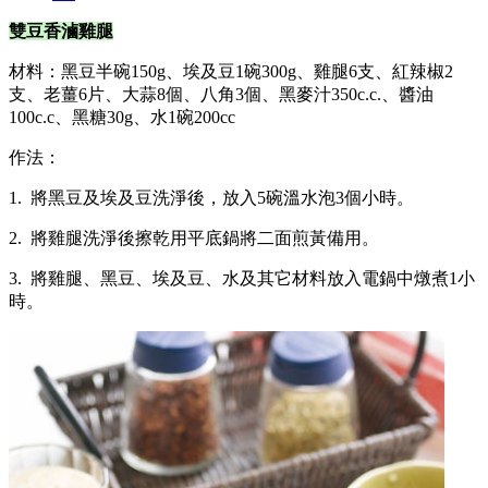
雙豆香滷雞腿
材料：黑豆半碗150g、埃及豆1碗300g、雞腿6支、紅辣椒2
支、老薑6片、大蒜8個、八角3個、黑麥汁350c.c.、醬油
100c.c、黑糖30g、水1碗200cc
作法：
1. 將黑豆及埃及豆洗淨後，放入5碗溫水泡3個小時。
2. 將雞腿洗淨後擦乾用平底鍋將二面煎黃備用。
3. 將雞腿、黑豆、埃及豆、水及其它材料放入電鍋中燉煮1小
時。