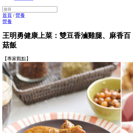
首頁
/
營養
營養
王明勇健康上菜：雙豆香滷雞腿、麻香百
菇飯
【專家觀點】