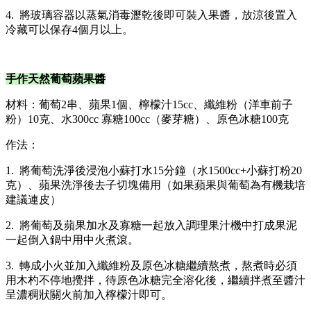
4. 將玻璃容器以蒸氣消毒瀝乾後即可裝入果醬，放涼後置入
冷藏可以保存4個月以上。
手作天然葡萄蘋果醬
材料：葡萄2串、蘋果1個、檸檬汁15cc、纖維粉（洋車前子
粉）10克、水300cc 寡糖100cc（麥芽糖）、原色冰糖100克
作法：
1. 將葡萄洗淨後浸泡小蘇打水15分鐘（水1500cc+小蘇打粉20
克）、蘋果洗淨後去子切塊備用（如果蘋果與葡萄為有機栽培
建議連皮）
2. 將葡萄及蘋果加水及寡糖一起放入調理果汁機中打成果泥
一起倒入鍋中用中火煮滾。
3. 轉成小火並加入纖維粉及原色冰糖繼續熬煮，熬煮時必須
用木杓不停地攪拌，待原色冰糖完全溶化後，繼續拌煮至醬汁
呈濃稠狀關火前加入檸檬汁即可。