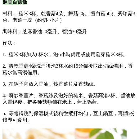
麻香百菇飯
材料： 糙米3杯、乾香菇4朵、舞菇20g、雪白菇50g、秀珍菇3
朵、老薑一塊（約切4小片）
調味料：芝麻香油20毫升、醬油30毫升
作法：
1. 糙米3杯加入6杯水，泡6小時備用或使用發芽糙米3杯。
2. 將乾香菇4朵洗淨後泡3杯水約15分鐘後取出切絲備用，香
菇水當高湯備用。
3. 在鍋子內放入香油，炒香薑片及香菇絲。
4. 將炒香薑片、香菇絲及泡好的糙米、香菇高湯2杯、醬油放
入電鍋後，把各種菇類鋪在米上，蓋上鍋蓋。
5. 等電鍋跳到保溫模式後稍微攪拌均勻，蓋上鍋蓋，再燜5分
鐘即可食用。