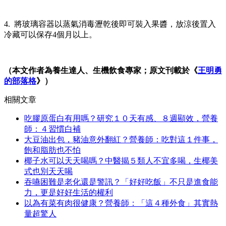
4. 將玻璃容器以蒸氣消毒瀝乾後即可裝入果醬，放涼後置入
冷藏可以保存4個月以上。
（本文作者為養生達人、生機飲食專家；原文刊載於《
王明勇
的部落格
》）
相關文章
吃膠原蛋白有用嗎？研究１０天有感、８週顯效，營養
師：４習慣白補
大豆油出包，豬油意外翻紅？營養師：吃對這１件事，
飽和脂肪也不怕
椰子水可以天天喝嗎？中醫揭５類人不宜多喝，生椰美
式也別天天喝
吞嚥困難是老化還是警訊？「好好吃飯」不只是進食能
力，更是好好生活的權利
以為有菜有肉很健康？營養師：「這４種外食」其實熱
量超驚人