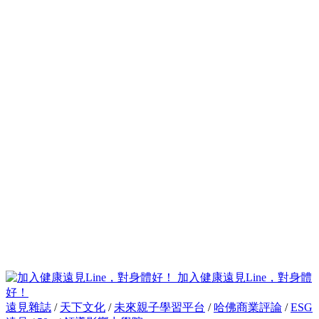
加入健康遠見Line，對身體
好！
遠見雜誌
/
天下文化
/
未來親子學習平台
/
哈佛商業評論
/
ESG