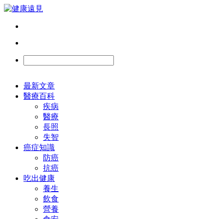
最新文章
醫療百科
疾病
醫療
長照
失智
癌症知識
防癌
抗癌
吃出健康
養生
飲食
營養