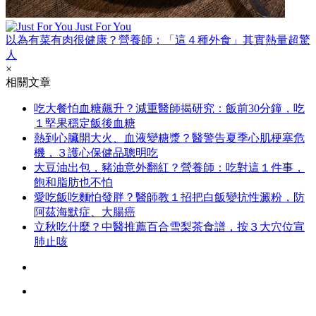
Just For You
以為有菜有肉很健康？營養師：「這４種外食」其實熱量超驚
人
×
相關文章
吃大餐怕血糖飆升？減重醫師揭研究：飯前30分鐘，吃
１堅果穩定飯後血糖
熱到心臟開大火、血液變糖漿？醫警告夏季心肌梗塞危
機，３護心保健品聰明吃
大豆油出包，豬油意外翻紅？營養師：吃對這１件事，
飽和脂肪也不怕
愛吃飯吃麵怕發胖？醫師教１招把白飯變抗性澱粉，防
阿茲海默症、大腸癌
立秋吃什麼？中醫推薦百合雪梨茶食譜，按３大穴位宣
肺止咳