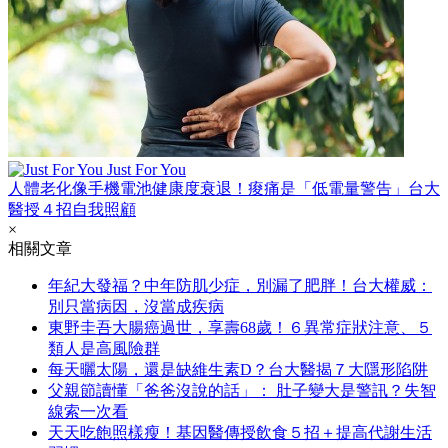
Just For You
人體老化像手機電池健康度衰退！痠痛是「低電量警告」台大
醫授４招自我照顧
×
相關文章
年紀大發福？中年防肌少症，別漏了肥胖！台大權威：
別只當病因，沒當成疾病
東野圭吾大腸癌過世，享壽68歲！６異常症狀注意、５
類人是高風險群
每天曬太陽，還是缺維生素D？台大醫揭７大隱形陷阱
父親節讀懂「爸爸沒說的話」： 肚子變大是警訊？失智
線索一次看
天天吃飽照樣瘦！基因醫傳授飲食５招＋提高代謝生活