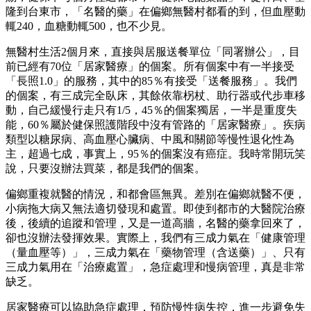
隆到台東市，「名醫的藥」在偏鄉無醫村都看的到，但血壓動
輒240，血糖動輒500，也不少見。
無醫村生活2個月來，直接與居服送餐單位「同署辦公」，目
前已經有70位「居家醫療」的個案。所有個案中有一半接受
「長照1.0」的服務，其中的85％有接受「送餐服務」。我們
的個案，有三成完全臥床，其餘依靠柺杖、助行器或代步車移
動，自己緩慢行走只有1/5，45％的個案獨居，一半是重度失
能，60％屬於健保照護階段中沒有管路的「居家醫療」。疾病
類型以糖尿病、高血壓心臟病、中風和關節等慢性退化性為
主，超過七成，事實上，95％的個案沒有癌症。我時常開玩笑
說，只要沒辦法買菜，都是我們的個案。
偏鄉重複就醫的情況，和都會區無異。差別在偏鄉就醫不便，
小病拖大病又無法適切發現和處置。即使到都市的大醫院治療
後，後續的追蹤和管理，又是一道高牆，名醫的藥拿回來了，
卻也沒辦法發揮效果。實際上，我們有三成力氣在「健康管理
（量血壓等）」，三成力氣在「藥物管理（含送藥）」、只有
三成力氣用在「治療處置」，急症處理和慢病管理，真是非常
缺乏。
居家醫療可以協助急症處理，預防慢性病失控，進一步避免失