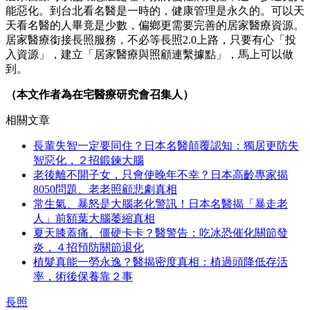
能惡化。到台北看名醫是一時的，健康管理是永久的。可以天
天看名醫的人畢竟是少數，偏鄉更需要完善的居家醫療資源。
居家醫療銜接長照服務，不必等長照2.0上路，只要有心「投
入資源」，建立「居家醫療與照顧連繫據點」，馬上可以做
到。
（本文作者為在宅醫療研究會召集人）
相關文章
長輩失智一定要同住？日本名醫顛覆認知：獨居更防失
智惡化，２招鍛鍊大腦
老後離不開子女，只會使晚年不幸？日本高齡專家揭
8050問題、老老照顧悲劇真相
常生氣、暴怒是大腦老化警訊！日本名醫揭「暴走老
人」前額葉大腦萎縮真相
夏天膝蓋痛、僵硬卡卡？醫警告：吃冰恐催化關節發
炎，４招預防關節退化
植髮真能一勞永逸？醫揭密度真相：植過頭降低存活
率，術後保養靠２事
長照