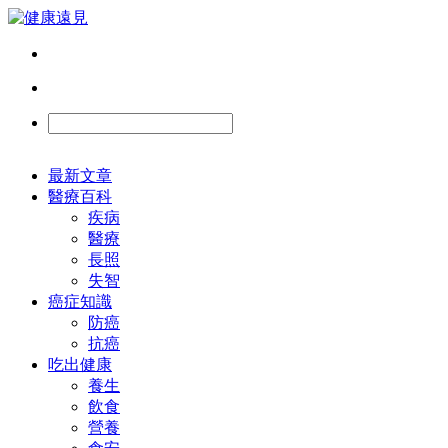
最新文章
醫療百科
疾病
醫療
長照
失智
癌症知識
防癌
抗癌
吃出健康
養生
飲食
營養