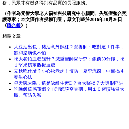
務，民眾才有機會得到有品質的長照服務。
（作者為元智大學老人福祉科技研究中心顧問、失智症整合照
護專家；本文獲作者授權刊登，原文刊載於2016年10月26日
《
聯合報
》）
相關文章
大豆油出包，豬油意外翻紅？營養師：吃對這１件事，
飽和脂肪也不怕
吃大餐怕血糖飆升？減重醫師揭研究：飯前30分鐘，吃
１堅果穩定飯後血糖
立秋吃什麼？小心秋老虎！慎防「夏季流感」中醫揭４
養生心法
每天曬太陽，還是缺維生素D？台大醫揭７大隱形陷阱
吃晚飯倍感孤獨？心理師談空巢期，用１０習慣強健大
腦、預防失智