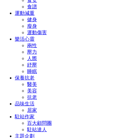
食安
食譜
運動減重
健身
瘦身
運動傷害
樂活心靈
兩性
壓力
人際
紓壓
睡眠
保養抗老
醫美
美容
抗老
品味生活
居家
駐站作家
百大顧問團
駐站達人
主題企劃