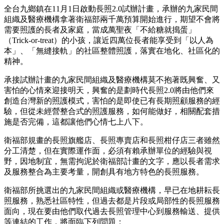
全台九鄉鎮在11月1日啟動長照2.0試辦計畫，承辦的九家民間
組織及醫療機構拿著衛福部兩千萬預算開始進行，期望不會將
需要照護的長者及家庭，當成萬聖夜「不給糖就搗蛋」
（Trick-or-treat）的小孩，讓近四萬位長者能享受到「以人為
本」、「無縫接軌」的社區整體照護，落實在地化、社區化的
精神。
承接試辦計畫的九家民間組織及醫療機構莫不抱著既興奮、又
害怕的心情來迎接明天，興奮的是劃時代長照2.0將由他們來
創造台灣新的照護模式，害怕的是即使已有長期照顧服務的經
驗，但從未經營整合式的照護服務，如何能做好，相關配套措
施是否完備，這都讓他們心情七上八下。
衛福部規畫的長照旗艦店、長照專賣店和長照柑仔店三者雖然
分工清楚，但在實際運作面，必須有賴承辦單位的經驗與視
野，因地制宜，無需拘泥於衛福部計畫的文字，應以長者需求
及服務整合為主要考量，開創具有地方特色的長照服務。
衛福部所挑選出的九家民間組織或醫療機構，早已在地耕耘長
照服務，熟悉社區特性，但過去都是片段或局部性的長照服務
面向，現在要由他們取代過去長照管理中心到服務輸送、提供
等連結的工作，將面臨下列問題：