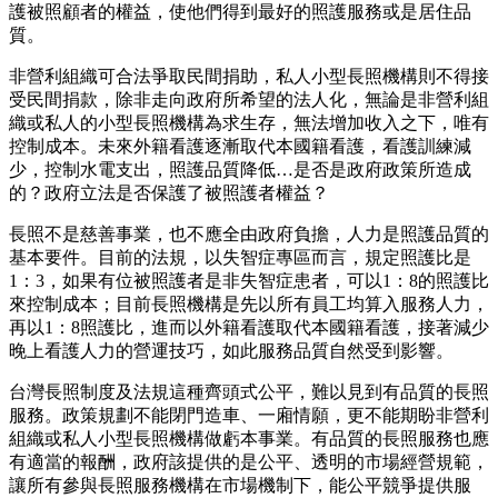
護被照顧者的權益，使他們得到最好的照護服務或是居住品
質。
非營利組織可合法爭取民間捐助，私人小型長照機構則不得接
受民間捐款，除非走向政府所希望的法人化，無論是非營利組
織或私人的小型長照機構為求生存，無法增加收入之下，唯有
控制成本。未來外籍看護逐漸取代本國籍看護，看護訓練減
少，控制水電支出，照護品質降低…是否是政府政策所造成
的？政府立法是否保護了被照護者權益？
長照不是慈善事業，也不應全由政府負擔，人力是照護品質的
基本要件。目前的法規，以失智症專區而言，規定照護比是
1：3，如果有位被照護者是非失智症患者，可以1：8的照護比
來控制成本；目前長照機構是先以所有員工均算入服務人力，
再以1：8照護比，進而以外籍看護取代本國籍看護，接著減少
晚上看護人力的營運技巧，如此服務品質自然受到影響。
台灣長照制度及法規這種齊頭式公平，難以見到有品質的長照
服務。政策規劃不能閉門造車、一廂情願，更不能期盼非營利
組織或私人小型長照機構做虧本事業。有品質的長照服務也應
有適當的報酬，政府該提供的是公平、透明的市場經營規範，
讓所有參與長照服務機構在市場機制下，能公平競爭提供服