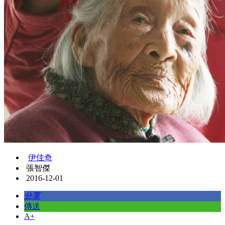
伊佳奇
張智傑
2016-12-01
分享
傳送
A+