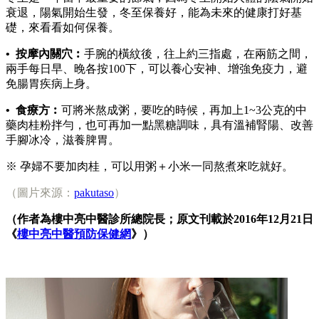
衰退，陽氣開始生發，冬至保養好，能為未來的健康打好基
礎，來看看如何保養。
• 按摩內關穴︰
手腕的橫紋後，往上約三指處，在兩筋之間，
兩手每日早、晚各按100下，可以養心安神、增強免疫力，避
免腸胃疾病上身。
• 食療方︰
可將米熬成粥，要吃的時候，再加上1~3公克的中
藥肉桂粉拌勻，也可再加一點黑糖調味，具有溫補腎陽、改善
手腳冰冷，滋養脾胃。
※ 孕婦不要加肉桂，可以用粥＋小米一同熬煮來吃就好。
（圖片來源：
pakutaso
）
（作者為樓中亮中醫診所總院長；原文刊載於2016年12月21日
《
樓中亮中醫預防保健網
》）