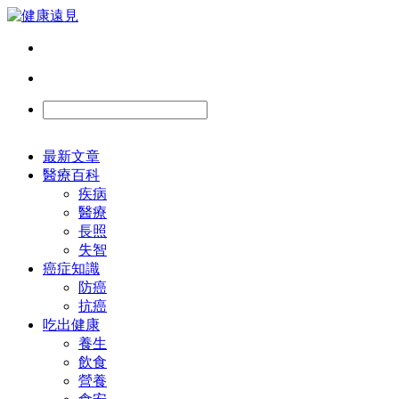
最新文章
醫療百科
疾病
醫療
長照
失智
癌症知識
防癌
抗癌
吃出健康
養生
飲食
營養