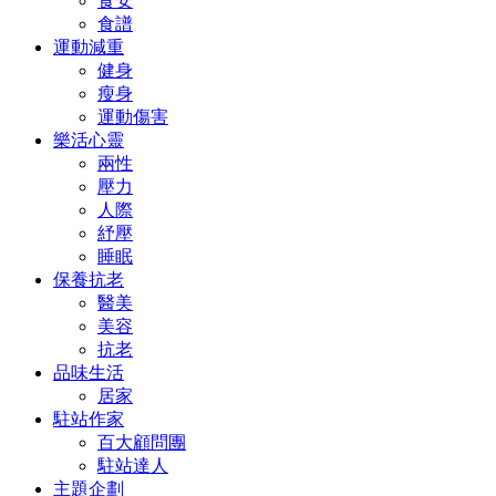
食安
食譜
運動減重
健身
瘦身
運動傷害
樂活心靈
兩性
壓力
人際
紓壓
睡眠
保養抗老
醫美
美容
抗老
品味生活
居家
駐站作家
百大顧問團
駐站達人
主題企劃