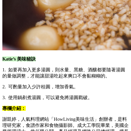
Katie’s
美味秘訣
1. 如要再加入更多湯圓，則水量、黑糖、酒釀都要隨著湯圓
的量做調整，才能讓甜湯吃起來爽口不會黏糊糊的。
2. 可酌量加入少許桂圓，增加香氣。
3. 使用鍋剷煮湯圓，可以避免將湯圓戳破。
專欄介紹：
謝凱婷，人氣料理網站「HowLiving美味生活」創辦者，是料
理研究家，食譜作家和食物攝影師。成大工學院畢業，美國企