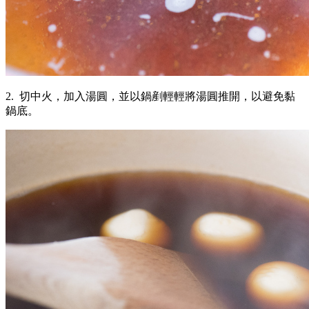
2. 切中火，加入湯圓，並以鍋剷輕輕將湯圓推開，以避免黏
鍋底。