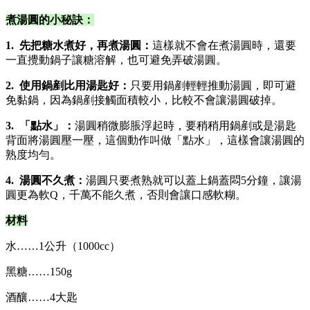
煮湯圓的小秘訣：
1. 先把糖水煮好，再煮湯圓：
這樣就不會在煮湯圓時，還要
一直攪動鍋子讓糖溶解，也可避免弄破湯圓。
2. 使用鍋剷比用湯匙好：
只要用鍋剷輕輕推動湯圓，即可避
免黏鍋，因為鍋剷接觸面積較小，比較不會讓湯圓破掉。
3. 「點水」：
湯圓稍微膨脹浮起時，要稍稍用鍋剷或是湯匙
背面將湯圓壓一壓，這個動作叫做「點水」，這樣會讓湯圓的
熟度均勻。
4. 湯圓不久煮：
湯圓只要煮熟就可以蓋上鍋蓋悶5分鐘，讓湯
圓更為軟Q，千萬不能久煮，否則會讓口感軟糊。
材料
水……1公升（1000cc）
黑糖……150g
酒釀……4大匙