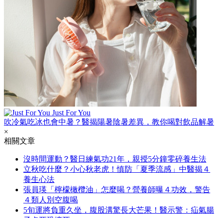
Just For You
吹冷氣吃冰也會中暑？醫揭陽暑陰暑差異，教你喝對飲品解暑
×
相關文章
沒時間運動？醫日練氣功21年，親授5分鐘零碎養生法
立秋吃什麼？小心秋老虎！慎防「夏季流感」中醫揭４
養生心法
張員瑛「檸檬橄欖油」怎麼喝？營養師曝４功效，警告
４類人別空腹喝
5旬運將負重久坐，腹股溝驚長大芒果！醫示警：疝氣腸