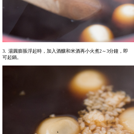
3. 湯圓膨脹浮起時，加入酒釀和米酒再小火煮2～3分鐘，即
可起鍋。