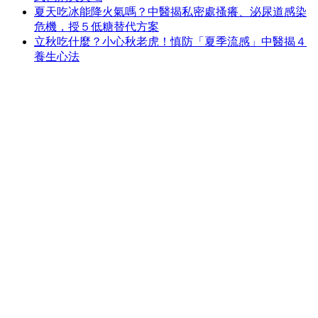
夏天吃冰能降火氣嗎？中醫揭私密處搔癢、泌尿道感染
危機，授５低糖替代方案
立秋吃什麼？小心秋老虎！慎防「夏季流感」中醫揭４
養生心法