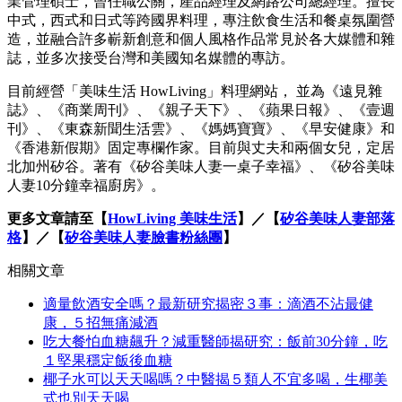
業管理碩士，曾任職公關，產品經理及網路公司總經理。擅長
中式，西式和日式等跨國界料理，專注飲食生活和餐桌氛圍營
造，並融合許多嶄新創意和個人風格作品常見於各大媒體和雜
誌，並多次接受台灣和美國知名媒體的專訪。
目前經營「美味生活 HowLiving」料理網站， 並為《遠見雜
誌》、《商業周刊》、《親子天下》、《蘋果日報》、《壹週
刊》、《東森新聞生活雲》、《媽媽寶寶》、《早安健康》和
《香港新假期》固定專欄作家。目前與丈夫和兩個女兒，定居
北加州矽谷。著有《矽谷美味人妻一桌子幸福》、《矽谷美味
人妻10分鐘幸福廚房》。
更多文章請至【
HowLiving 美味生活
】／【
矽谷美味人妻部落
格
】／【
矽谷美味人妻臉書粉絲團
】
相關文章
適量飲酒安全嗎？最新研究揭密３事：滴酒不沾最健
康，５招無痛減酒
吃大餐怕血糖飆升？減重醫師揭研究：飯前30分鐘，吃
１堅果穩定飯後血糖
椰子水可以天天喝嗎？中醫揭５類人不宜多喝，生椰美
式也別天天喝