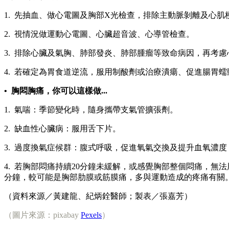
1. 先抽血、做心電圖及胸部X光檢查，排除主動脈剝離及心肌
2. 視情況做運動心電圖、心臟超音波、心導管檢查。
3. 排除心臟及氣胸、肺部發炎、肺部腫瘤等致命病因，再考
4. 若確定為胃食道逆流，服用制酸劑或治療潰瘍、促進腸胃
• 胸悶胸痛，你可以這樣做...
1. 氣喘：季節變化時，隨身攜帶支氣管擴張劑。
2. 缺血性心臟病：服用舌下片。
3. 過度換氣症候群：腹式呼吸，促進氧氣交換及提升血氧濃
4. 若胸部悶痛持續20分鐘未緩解，或感覺胸部整個悶痛，
分鐘，較可能是胸部肋膜或筋膜痛，多與運動造成的疼痛有關
（資料來源／黃建龍、紀炳銓醫師；製表／張嘉芳）
（圖片來源：pixabay
Pexels
）