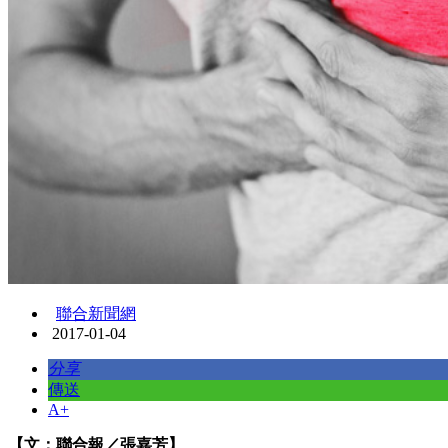
聯合新聞網
2017-01-04
分享
傳送
A+
【文：聯合報／張嘉芳】