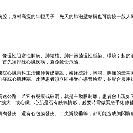
胸腔；身材高瘦的年輕男子，先天的肺泡壁結構也可能較一般人
說，像慢性阻塞性肺病、肺結核、肺部黴菌慢性感染、環境引起的
，首先須排除心臟疾病，避免致命危險。
院心臟內科主治醫師黃建龍說，臨床統計，胸悶、胸痛的最常見
心症或心肌梗塞。此時患者須立即接受心導管檢查，並配合服用
高速公路，若它有裂痕或破洞，就是主動脈剝離，患者會出現如刀
常擴大，或心臟、心肌是否有缺氧情形，必要時需做緊急手術修
肌肉發炎，還有心包膜發炎、二尖瓣脫垂等，都可能造成胸悶胸