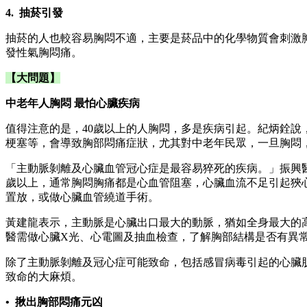
4.
抽菸引發
抽菸的人也較容易胸悶不適，主要是菸品中的化學物質會刺激
發性氣胸悶痛。
【大問題】
中老年人胸悶
最怕心臟疾病
值得注意的是，40歲以上的人胸悶，多是疾病引起。紀炳銓
梗塞等，會導致胸部悶痛症狀，尤其對中老年民眾，一旦胸悶
「主動脈剝離及心臟血管冠心症是最容易猝死的疾病。」振興醫
歲以上，通常胸悶胸痛都是心血管阻塞，心臟血流不足引起狹
置放，或做心臟血管繞道手術。
黃建龍表示，主動脈是心臟出口最大的動脈，猶如全身最大的
醫需做心臟X光、心電圖及抽血檢查，了解胸部結構是否有異
除了主動脈剝離及冠心症可能致命，包括感冒病毒引起的心臟
致命的大麻煩。
• 揪出胸部悶痛元凶