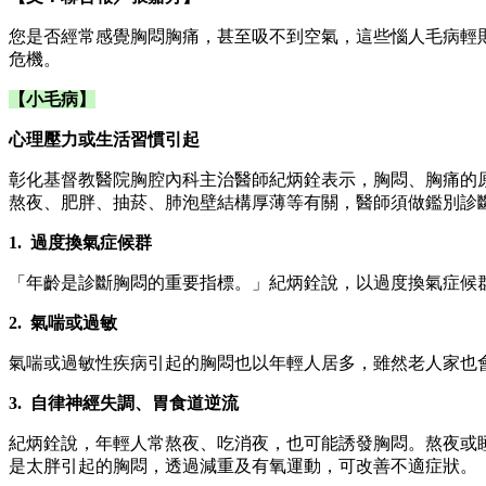
您是否經常感覺胸悶胸痛，甚至吸不到空氣，這些惱人毛病輕
危機。
【小毛病】
心理壓力或生活習慣引起
彰化基督教醫院胸腔內科主治醫師紀炳銓表示，胸悶、胸痛的
熬夜、肥胖、抽菸、肺泡壁結構厚薄等有關，醫師須做鑑別診
1.
過度換氣症候群
「年齡是診斷胸悶的重要指標。」紀炳銓說，以過度換氣症候群
2.
氣喘或過敏
氣喘或過敏性疾病引起的胸悶也以年輕人居多，雖然老人家也
3.
自律神經失調、胃食道逆流
紀炳銓說，年輕人常熬夜、吃消夜，也可能誘發胸悶。熬夜或
是太胖引起的胸悶，透過減重及有氧運動，可改善不適症狀。