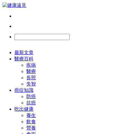
最新文章
醫療百科
疾病
醫療
長照
失智
癌症知識
防癌
抗癌
吃出健康
養生
飲食
營養