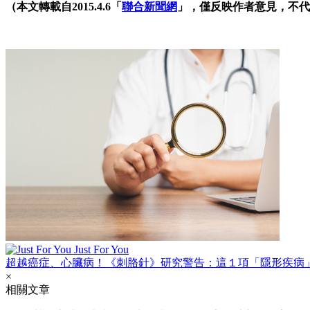
（本文轉載自2015.4.6「
聯合新聞網
」，僅反映作者意見，不代
Just For You
超越癌症、心臟病！《刺胳針》研究警告：這１項「隱形疾病
×
相關文章