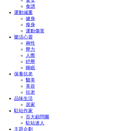
食安
食譜
運動減重
健身
瘦身
運動傷害
樂活心靈
兩性
壓力
人際
紓壓
睡眠
保養抗老
醫美
美容
抗老
品味生活
居家
駐站作家
百大顧問團
駐站達人
主題企劃