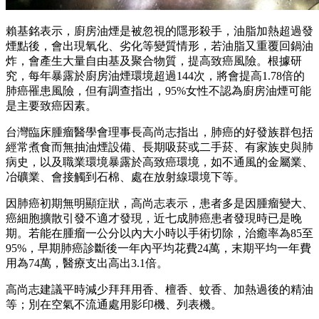
賴基銘表示，廚房油煙是被忽視的隱形殺手，油脂加熱超過發
煙點後，會出現氧化、劣化等變質情形，若油脂又重覆回鍋油
炸，會產生大量自由基及聚合物質，提高致癌風險。根據研
究，每年暴露於廚房油煙環境超過144次，將會提高1.78倍的
肺癌罹患風險，但有調查指出，95%女性不認為廚房油煙可能
是主要致癌因素。
台灣臨床腫瘤醫學會理事長高尚志指出，肺癌的好發族群包括
經常煮食而無抽油煙設備、長期吸菸或二手菸、有家族史與肺
病史，以及職業環境暴露於高致癌環境，如不通風的金屬業、
冶礦業、會接觸到石棉、處在放射線環境下等。
因肺癌初期無明顯症狀，高尚志表示，患者多是因腫瘤變大、
癌細胞擴散引發不適才發現，近七成肺癌患者發現時已是晚
期。若能在腫瘤一公分以內大小時以手術切除，治癒率為85至
95%，早期肺癌診斷後一年內平均花費24萬，末期平均一年費
用為74萬，醫療支出高出3.1倍。
高尚志建議平時減少拜拜用香、檀香、蚊香、加熱過後的精油
等；別在空氣不流通處用影印機、列表機。