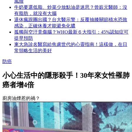
風險
牛奶要選低脂、炒菜少放點油是迷思？曾嶔元醫師：沒
有脂肪，就沒有大腦
退休瘋跟團出國？台大醫示警：反覆抽膝關節積水恐致
感染，正確休養才能避免化膿
孤獨與空汙竟傷腦？WHO最新６大指引：45%認知症可
提早預防
東大急診名醫寫給焦慮世代的心靈指南！這樣做，在日
常領略生活的美好
防癌
小心生活中的隱形殺手！30年來女性罹肺
癌者增4倍
廚房油煙惹的禍？