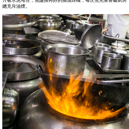
方被水泥堵住，無論換再好的抽油煙機，每次煮完菜客廳廚房
總充斥油煙。