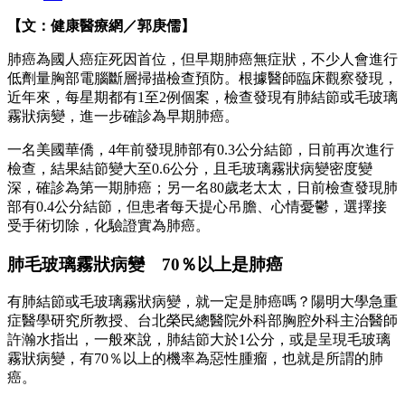
【文：健康醫療網／郭庚儒】
肺癌為國人癌症死因首位，但早期肺癌無症狀，不少人會進行
低劑量胸部電腦斷層掃描檢查預防。根據醫師臨床觀察發現，
近年來，每星期都有1至2例個案，檢查發現有肺結節或毛玻璃
霧狀病變，進一步確診為早期肺癌。
一名美國華僑，4年前發現肺部有0.3公分結節，日前再次進行
檢查，結果結節變大至0.6公分，且毛玻璃霧狀病變密度變
深，確診為第一期肺癌；另一名80歲老太太，日前檢查發現肺
部有0.4公分結節，但患者每天提心吊膽、心情憂鬱，選擇接
受手術切除，化驗證實為肺癌。
肺毛玻璃霧狀病變 70％以上是肺癌
有肺結節或毛玻璃霧狀病變，就一定是肺癌嗎？陽明大學急重
症醫學研究所教授、台北榮民總醫院外科部胸腔外科主治醫師
許瀚水指出，一般來說，肺結節大於1公分，或是呈現毛玻璃
霧狀病變，有70％以上的機率為惡性腫瘤，也就是所謂的肺
癌。