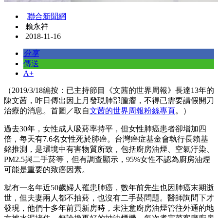
聯合新聞網
賴永祥
2018-11-16
分享
傳送
A+
（2019/3/18編按：已主持節目《文茜的世界周報》長達13年的
陳文茜，昨日傳出因上月發現肺部腫瘤，不得已需要請假開刀
治療的消息。首圖／取自
文茜的世界周報粉絲專頁
。）
過去30年，女性成人吸菸率持平，但女性肺癌患者卻增加四
倍，每天有7.6名女性死於肺癌。台灣癌症基金會執行長賴基
銘推測，是環境中有害物質所致，包括廚房油煙、空氣汙染、
PM2.5與二手菸等，但有調查顯示，95%女性不認為廚房油煙
可能是重要的致癌因素。
就有一名年近50歲婦人罹患肺癌，數年前先生也因肺癌末期逝
世，但夫妻兩人都不抽菸，也沒有二手菸問題。醫師詢問下才
發現，他們十多年前買新房時，未注意廚房油煙管往外通的地