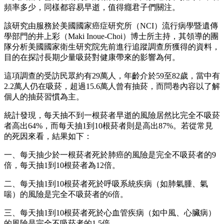
頻率多少，同樣都容易早逝，值得癮君子們關注。
該研究由服務於美國國家癌症研究所（NCI）流行病學暨遺傳
學部門的井上彩（Maki Inoue-Choi）博士所主持，其領導的團
隊分析美國國家衛生研究院先前進行追蹤調查所獲得的資料，
目的在探討長期少量吸菸對健康帶來的影響為何。
這項調查的受訪民眾約有29萬人，年齡介於59至82歲，當中有
2.2萬人仍在吸菸，超過15.6萬人曾有抽菸，而問卷內容以了解
個人的抽菸習慣為主。
統計發現，每天抽不到一根菸者早逝的風險居然比完全不吸菸
者高出64%，而每天抽1到10根菸者則是高出87%。若從常見
的死因來看，結果如下：
一、每天抽少於一根菸者死於肺癌的風險是完全不吸菸者的9
倍，每天抽1到10根菸者為12倍。
二、每天抽1到10根菸者死於呼吸系統疾病（如肺氣腫、氣
喘）的風險是完全不吸菸者的6倍。
三、每天抽1到10根菸者死於心血管疾病（如中風、心臟病）
的風險是完全不吸菸者的1.5倍。