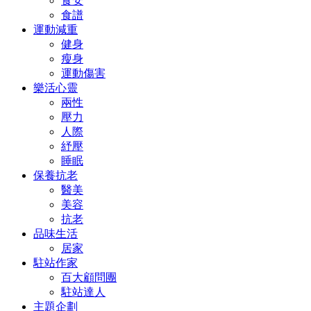
食安
食譜
運動減重
健身
瘦身
運動傷害
樂活心靈
兩性
壓力
人際
紓壓
睡眠
保養抗老
醫美
美容
抗老
品味生活
居家
駐站作家
百大顧問團
駐站達人
主題企劃