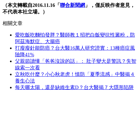
（本文轉載自2016.11.16「
聯合新聞網
」，僅反映作者意見，
不代表本社立場。）
相關文章
愛吃飯吃麵怕發胖？醫師教１招把白飯變抗性澱粉，防
阿茲海默症、大腸癌
打瘦瘦針能防癌？台大醫16萬人研究證實：13種癌症風
險降41%
父親節讀懂「爸爸沒說的話」： 肚子變大是警訊？失智
線索一次看
立秋吃什麼？小心秋老虎！慎防「夏季流感」中醫揭４
養生心法
每天曬太陽，還是缺維生素D？台大醫揭７大隱形陷阱