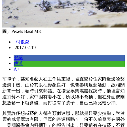
圖／Pexels Basil MK
柯俊銘
2017-02-19
分享
傳送
A+
前陣子，某知名藝人在工作結束後，被直擊於住家附近邊哈菸
邊滑手機。由於其以往形象良好，也曾參與反菸活動，故相關
新聞一出，頓時引來熱議。在接受娛樂媒體採訪時，他坦言知
道抽菸不好，家中因有妻小在，所以絕不會抽，但在外面偶爾
想放鬆一下就會碰。而打從有了孩子，自己已經比較少抽。
其實許多想戒菸的人都有類似迷思，那就是只要少抽點，對健
康的威脅應該有限，但真的是這樣嗎？一份不久前發表在國外
「美國醫學會內科期刊」的報告指出，只要還有在抽菸，不管