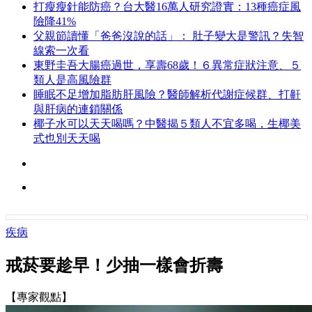
打瘦瘦針能防癌？台大醫16萬人研究證實：13種癌症風
險降41%
父親節讀懂「爸爸沒說的話」： 肚子變大是警訊？失智
線索一次看
東野圭吾大腸癌過世，享壽68歲！６異常症狀注意、５
類人是高風險群
睡眠不足增加脂肪肝風險？醫師解析代謝症候群、打鼾
與肝病的連鎖關係
椰子水可以天天喝嗎？中醫揭５類人不宜多喝，生椰美
式也別天天喝
疾病
戒菸要趁早！少抽一樣會折壽
【專家觀點】