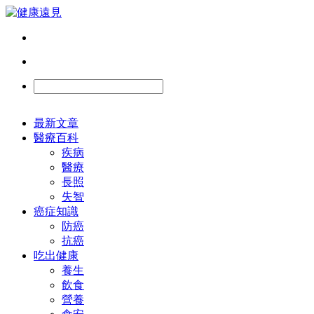
最新文章
醫療百科
疾病
醫療
長照
失智
癌症知識
防癌
抗癌
吃出健康
養生
飲食
營養