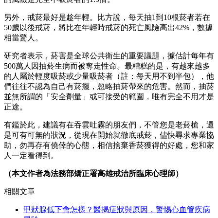
另外，戒菸最好是趁年輕。比方說，每天抽1到10根菸者若在
50歲以後戒菸，將比在年輕時戒菸的死亡風險高出42%，數據
相當驚人。
研究者表示，菸害是全球公共衛生的重要議題，據估計每年有
500萬人因抽菸生病而被奪走性命。最糟糕的是，有越來越多
的人屬於輕度吸菸或少量吸菸者（註：每天用不到半包），他
們往往不認為自己有菸癮，忽略抽菸帶來的危害。然而，抽菸
並無所謂的「安全劑量」或可接受的範圍，唯有完全不用才是
正途。
有鑑於此，建議有在吞雲吐霧的朋友們，不管您是老菸槍，還
是可有可無的狀況，從現在開始就徹底戒菸，儘快尋求專業協
助，勿再存有僥倖的心態，相信捨棄香菸獲得的好處，您和家
人一定看得到。
（本文作者為法務部矯正署高雄戒治所臨床心理師）
相關文章
甲狀腺低下會怎樣？醫揭症狀與原因，警惕心血管疾病