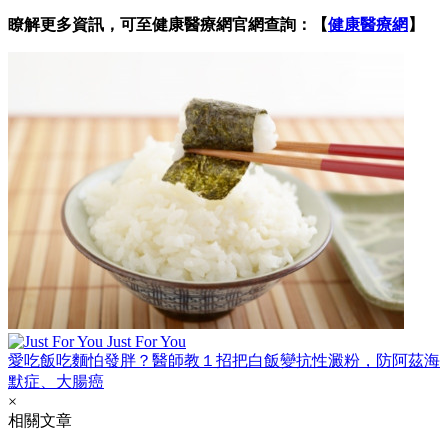
瞭解更多資訊，可至健康醫療網官網查詢：【
健康醫療網
】
Just For You
愛吃飯吃麵怕發胖？醫師教１招把白飯變抗性澱粉，防阿茲海
默症、大腸癌
×
相關文章