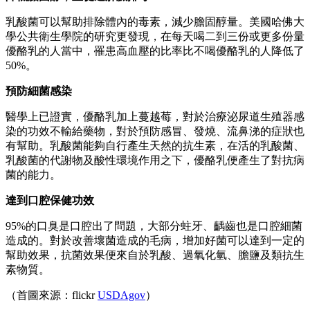
乳酸菌可以幫助排除體內的毒素，減少膽固醇量。美國哈佛大
學公共衛生學院的研究更發現，在每天喝二到三份或更多份量
優酪乳的人當中，罹患高血壓的比率比不喝優酪乳的人降低了
50%。
預防細菌感染
醫學上已證實，優酪乳加上蔓越莓，對於治療泌尿道生殖器感
染的功效不輸給藥物，對於預防感冒、發燒、流鼻涕的症狀也
有幫助。乳酸菌能夠自行產生天然的抗生素，在活的乳酸菌、
乳酸菌的代謝物及酸性環境作用之下，優酪乳便產生了對抗病
菌的能力。
達到口腔保健功效
95%的口臭是口腔出了問題，大部分蛀牙、齲齒也是口腔細菌
造成的。對於改善壞菌造成的毛病，增加好菌可以達到一定的
幫助效果，抗菌效果便來自於乳酸、過氧化氫、膽鹽及類抗生
素物質。
（首圖來源：flickr
USDAgov
）