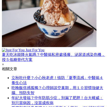
Just For You
夏天吃冰能降火氣嗎？中醫揭私密處搔癢、泌尿道感染危機，
授５低糖替代方案
×
相關文章
立秋吃什麼？小心秋老虎！慎防「夏季流感」中醫揭４
養生心法
吃晚飯倍感孤獨？心理師談空巢期，用１０習慣強健大
腦、預防失智
年紀大發福？中年防肌少症，別漏了肥胖！台大權威：
別只當病因，沒當成疾病