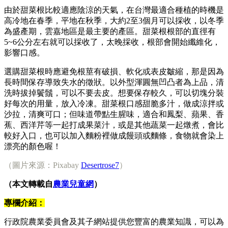
由於甜菜根比較適應陰涼的天氣，在台灣最適合種植的時機是
高冷地在春季，平地在秋季，大約2至3個月可以採收，以冬季
為盛產期，雲嘉地區是最主要的產區。甜菜根根部的直徑有
5~6公分左右就可以採收了，太晚採收，根部會開始纖維化，
影響口感。
選購甜菜根時應避免根莖有破損、軟化或表皮皺縮，那是因為
長時間保存導致失水的徵狀。以外型渾圓無凹凸者為上品，清
洗時拔掉鬢鬚，可以不要去皮。想要保存較久，可以切塊分裝
好每次的用量，放入冷凍。甜菜根口感甜脆多汁，做成涼拌或
沙拉，清爽可口；但味道帶點生腥味，適合和鳳梨、蘋果、香
蕉、西洋芹等一起打成果菜汁，或是其他蔬菜一起燉煮，會比
較好入口，也可以加入麵粉裡做成饅頭或麵條，食物就會染上
漂亮的顏色喔！
（圖片來源：Pixabay
Desertrose7
）
（本文轉載自
農業兒童網
）
專欄介紹：
行政院農業委員會及其子網站提供您豐富的農業知識，可以為