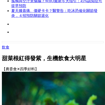
孤獨與空汙竟傷腦？WHO最新６大指引：45%認知症可
提早預防
夏天膝蓋痛、僵硬卡卡？醫警告：吃冰恐催化關節發
炎，４招預防關節退化
飲食
甜菜根紅得發紫，生機飲食大明星
【農委會✕四季好料】