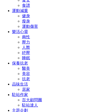
食安
食譜
運動減重
健身
瘦身
運動傷害
樂活心靈
兩性
壓力
人際
紓壓
睡眠
保養抗老
醫美
美容
抗老
品味生活
居家
駐站作家
百大顧問團
駐站達人
主題企劃