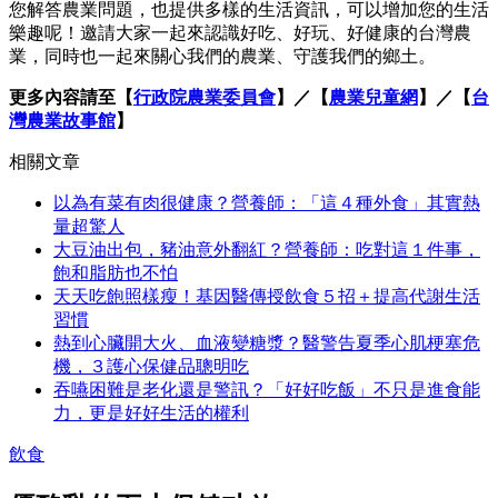
您解答農業問題，也提供多樣的生活資訊，可以增加您的生活
樂趣呢！邀請大家一起來認識好吃、好玩、好健康的台灣農
業，同時也一起來關心我們的農業、守護我們的鄉土。
更多內容請至【
行政院農業委員會
】／【
農業兒童網
】／【
台
灣農業故事館
】
相關文章
以為有菜有肉很健康？營養師：「這４種外食」其實熱
量超驚人
大豆油出包，豬油意外翻紅？營養師：吃對這１件事，
飽和脂肪也不怕
天天吃飽照樣瘦！基因醫傳授飲食５招＋提高代謝生活
習慣
熱到心臟開大火、血液變糖漿？醫警告夏季心肌梗塞危
機，３護心保健品聰明吃
吞嚥困難是老化還是警訊？「好好吃飯」不只是進食能
力，更是好好生活的權利
飲食