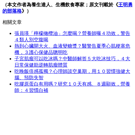
（本文作者為養生達人、生機飲食專家；原文刊載於《
王明勇
的部落格
》）
相關文章
張員瑛「檸檬橄欖油」怎麼喝？營養師曝４功效，警告
４類人別空腹喝
熱到心臟開大火、血液變糖漿？醫警告夏季心肌梗塞危
機，３護心保健品聰明吃
子宮肌瘤可以吃冰嗎？中醫師解答５大吃冰技巧，４大
日常保健助逆轉肌瘤體質
吃晚飯倍感孤獨？心理師談空巢期，用１０習慣強健大
腦、預防失智
吃膠原蛋白有用嗎？研究１０天有感、８週顯效，營養
師：４習慣白補