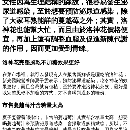
女性因為生理結構的緣故，很容易發生泌
尿道感染，至於想要預防泌尿道感染，除
了大家耳熟能詳的蔓越莓之外；其實，洛
神花也能幫大忙，而且由於洛神花價格便
宜，再加上還有調整血脂及促進新陳代謝
的作用，因而更加受到青睞。
洛神花完整風乾不加糖效果更好
在菜市場裡，就可以發現有人在販售新鮮或是曬乾的洛神花；
新光醫院營養師夏子雯表示，預防泌尿道感染，吃洛神花的效
果更好，而且台灣就有種植，至於要沖泡洛神花茶飲，最好是
以完整風乾不加糖的方式，才不會喝到過多的糖份。
市售蔓越莓汁含糖量太高
夏子雯營養師指出，市售的蔓越莓汁其實都含糖量太高，想要
喝蔓越莓汁來預防泌尿道感染，會攝取過多精緻糖；所以，不
如改為吃蔓越莓錠或是粉劑，或是直接吃蔓越莓，因為水果沒