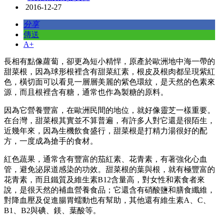
2016-12-27
分享
傳送
A+
長相有點像蘿蔔，卻更為短小精悍，原產於歐洲地中海一帶的
甜菜根，因為球形根裡含有甜菜紅素，根皮及根肉都呈現紫紅
色，橫切面可以看見一層層美麗的紫色環紋，是天然的色素來
源，而且根裡含有糖，通常也作為製糖的原料。
因為它營養豐富，在歐洲民間的地位，就好像靈芝一樣重要。
在台灣，甜菜根其實並不算普遍，有許多人對它還是很陌生，
近幾年來，因為生機飲食盛行，甜菜根是打精力湯很好的配
方，一度成為搶手的食材。
紅色蔬果，通常含有豐富的茄紅素、花青素，有著強化心血
管，避免泌尿道感染的功效。甜菜根的葉與根，就有極豐富的
花青素，而且鐵質及維生素B12含量高，對女性和素食者來
說，是很天然的補血營養食品；它還含有硝酸鹽和膳食纖維，
對降血壓及促進腸胃蠕動也有幫助，其他還有維生素A、C、
B1、B2與碘、鎂、葉酸等。