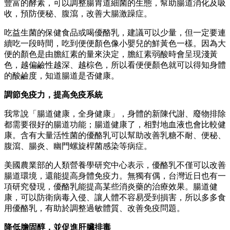
豐富的酵素，可以調整腸胃道細菌的生態，幫助腸道消化及吸
收，預防便秘、腹瀉，改善大腸激躁症。
吃益生菌的保健食品或喝優酪乳，建議可以少量，但一定要連
續吃一段時間，吃到便便顏色像小嬰兒的鮮黃色一樣。因為大
便的顏色是由膽紅素的量來決定，膽紅素弱酸時會呈現淺黃
色，越偏鹼性越深、越棕色，所以看便便顏色就可以得知身體
的酸鹼度，知道腸道是否健康。
調節免疫力，提高免疫系統
我常說「腸道健康，全身健康」，身體的新陳代謝、廢物排除
都需要很好的腸道功能；腸道健康了，相對地血液也會比較健
康。含有大量活性菌的優酪乳可以幫助改善乳糖不耐、便秘、
腹瀉、腸炎、幽門螺旋桿菌感染等病症。
美國農業部的人類營養學研究中心表示，優酪乳不僅可以改善
腸道環境，還能提高身體免疫力。無獨有偶，台灣近日也有一
項研究發現，優酪乳能提高某些消炎藥的治療效果。腸道健
康，可以防衛病毒入侵、讓人體不容易受到損害，所以多多食
用優酪乳，有助於調整過敏體質、改善免疫問題。
降低膽固醇，並促進肝臟排毒