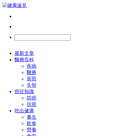
最新文章
醫療百科
疾病
醫療
長照
失智
癌症知識
防癌
抗癌
吃出健康
養生
飲食
營養