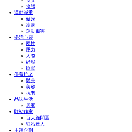
食安
食譜
運動減重
健身
瘦身
運動傷害
樂活心靈
兩性
壓力
人際
紓壓
睡眠
保養抗老
醫美
美容
抗老
品味生活
居家
駐站作家
百大顧問團
駐站達人
主題企劃