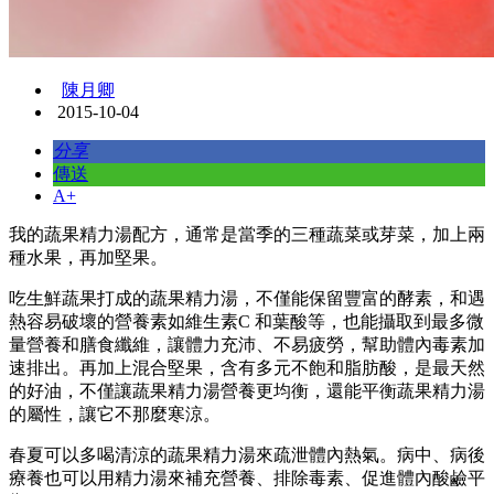
陳月卿
2015-10-04
分享
傳送
A+
我的蔬果精力湯配方，通常是當季的三種蔬菜或芽菜，加上兩
種水果，再加堅果。
吃生鮮蔬果打成的蔬果精力湯，不僅能保留豐富的酵素，和遇
熱容易破壞的營養素如維生素C 和葉酸等，也能攝取到最多微
量營養和膳食纖維，讓體力充沛、不易疲勞，幫助體內毒素加
速排出。再加上混合堅果，含有多元不飽和脂肪酸，是最天然
的好油，不僅讓蔬果精力湯營養更均衡，還能平衡蔬果精力湯
的屬性，讓它不那麼寒涼。
春夏可以多喝清涼的蔬果精力湯來疏泄體內熱氣。病中、病後
療養也可以用精力湯來補充營養、排除毒素、促進體內酸鹼平