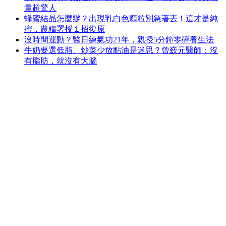
量超驚人
蜂蜜結晶怎麼辦？出現乳白色顆粒別急著丟！這才是純
蜜，農糧署授１招復原
沒時間運動？醫日練氣功21年，親授5分鐘零碎養生法
牛奶要選低脂、炒菜少放點油是迷思？曾嶔元醫師：沒
有脂肪，就沒有大腦