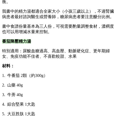
衡。
我書中的精力湯都適合全家大小（小孩三歲以上），不過腎臟
病患者最好諮詢醫生或營養師，糖尿病患者要注意醣分比例。
書中食譜份量基本為三人份，可視需要酌量調整食材，濃稠度
也可以用增減水量來控制。
番茄降壓精力湯
特別適用：尿酸血糖過高、高血壓、動脈硬化症、更年期婦
女、免疫功能不佳者、不喜歡較甜、水果
材料
：
1. 牛番茄 2顆（約300g）
2. 山藥 40g
3. 牛蒡 40g
4. 綜合堅果 1大匙
5. 大豆胜肽 1大匙