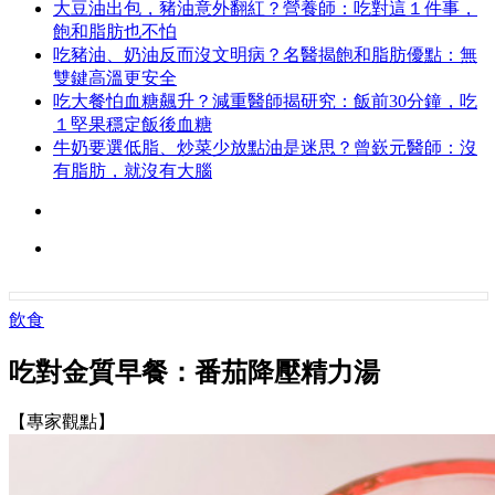
大豆油出包，豬油意外翻紅？營養師：吃對這１件事，
飽和脂肪也不怕
吃豬油、奶油反而沒文明病？名醫揭飽和脂肪優點：無
雙鍵高溫更安全
吃大餐怕血糖飆升？減重醫師揭研究：飯前30分鐘，吃
１堅果穩定飯後血糖
牛奶要選低脂、炒菜少放點油是迷思？曾嶔元醫師：沒
有脂肪，就沒有大腦
飲食
吃對金質早餐：番茄降壓精力湯
【專家觀點】