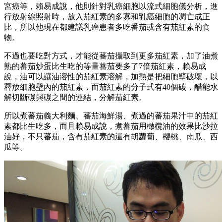
宮癌等，賴易成說，他則針對乳癌細胞以流式細胞儀分析，進
行放射線照射時，放入茄紅素的多寡和乳癌細胞的凋亡成正
比，所以他現在都建議乳癌患者多吃番茄或含有茄紅素的食
物。
不過也要吃對方式，才能從蕃茄攝取到更多茄紅素，加了油煮
熟的蕃茄炒蛋比生吃的等量蕃茄要多了7倍茄紅素，賴易成
說，油可以讓油溶性的茄紅素溶解，加熱是把細胞壁破壞，以
釋放細胞壁內的茄紅素，而茄紅素的分子式有40個碳，醋能水
解切斷碳與碳之間的連結，分解茄紅素。
所以煮蕃茄義大利麵、蕃茄海鮮湯、煮過的蕃茄果汁中的茄紅
素都比生吃多，而且賴易成說，煮蕃茄用橄欖油的效果比沙拉
油好，不只蕃茄，含有茄紅素的還有胡蘿蔔、櫻桃、南瓜、西
瓜等。