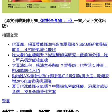
（原文刊載於陳月卿
《吃對全食物：上》
一書／天下文化出
版）
相關文章
吃豆腐、喝豆漿能降30%高血壓風險？BMJ新研究曝攝
取量，４招脹氣族也能吃
吃大餐怕血糖飆升？減重醫師揭研究：飯前30分鐘，吃
１堅果穩定飯後血糖
大豆油出包，豬油意外翻紅？營養師：吃對這１件事，
飽和脂肪也不怕
動物性VS植物性蛋白質哪個好？吃對防肌少症，吃錯恐
增20%心血管疾病風險
夏天吃冰能降火氣嗎？中醫揭私密處搔癢、泌尿道感染
危機，授５低糖替代方案
營養