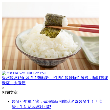
Just For You
愛吃飯吃麵怕發胖？醫師教１招把白飯變抗性澱粉，防阿茲海
默症、大腸癌
×
相關文章
醫師30年抗４癌：每種癌症都非莫名奇妙發生！「這
些」生活惡習絕對別犯