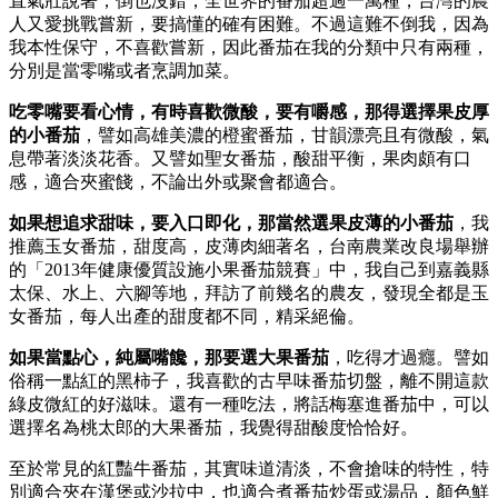
直氣壯說著，倒也沒錯，全世界的番茄超過一萬種，台灣的農
人又愛挑戰嘗新，要搞懂的確有困難。不過這難不倒我，因為
我本性保守，不喜歡嘗新，因此番茄在我的分類中只有兩種，
分別是當零嘴或者烹調加菜。
吃零嘴要看心情，有時喜歡微酸，要有嚼感，那得選擇果皮厚
的小番茄
，譬如高雄美濃的橙蜜番茄，甘韻漂亮且有微酸，氣
息帶著淡淡花香。又譬如聖女番茄，酸甜平衡，果肉頗有口
感，適合夾蜜餞，不論出外或聚會都適合。
如果想追求甜味，要入口即化，那當然選果皮薄的小番茄
，我
推薦玉女番茄，甜度高，皮薄肉細著名，台南農業改良場舉辦
的「2013年健康優質設施小果番茄競賽」中，我自己到嘉義縣
太保、水上、六腳等地，拜訪了前幾名的農友，發現全都是玉
女番茄，每人出產的甜度都不同，精采絕倫。
如果當點心，純屬嘴饞，那要選大果番茄
，吃得才過癮。譬如
俗稱一點紅的黑柿子，我喜歡的古早味番茄切盤，離不開這款
綠皮微紅的好滋味。還有一種吃法，將話梅塞進番茄中，可以
選擇名為桃太郎的大果番茄，我覺得甜酸度恰恰好。
至於常見的紅豔牛番茄，其實味道清淡，不會搶味的特性，特
別適合夾在漢堡或沙拉中，也適合煮番茄炒蛋或湯品，顏色鮮