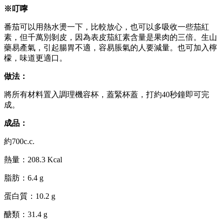
※叮嚀
番茄可以用熱水燙一下，比較放心，也可以多吸收一些茄紅
素，但千萬別剝皮，因為表皮茄紅素含量是果肉的三倍。生山
藥易產氣，引起腸胃不適，容易脹氣的人要減量。也可加入檸
檬，味道更適口。
做法
：
將所有材料置入調理機容杯，蓋緊杯蓋，打約40秒鐘即可完
成。
成品
：
約700c.c.
熱量：208.3 Kcal
脂肪：6.4 g
蛋白質：10.2 g
醣類：31.4 g