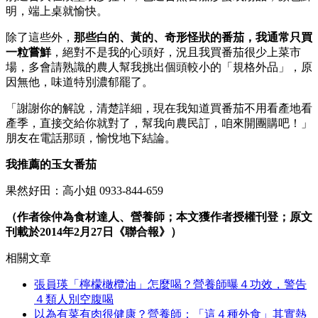
明，端上桌就愉快。
除了這些外，
那些白的、黃的、奇形怪狀的番茄，我通常只買
一粒嘗鮮
，絕對不是我的心頭好，況且我買番茄很少上菜市
場，多會請熟識的農人幫我挑出個頭較小的「規格外品」，原
因無他，味道特別濃郁罷了。
「謝謝你的解說，清楚詳細，現在我知道買番茄不用看產地看
產季，直接交給你就對了，幫我向農民訂，咱來開團購吧！」
朋友在電話那頭，愉悅地下結論。
我推薦的玉女番茄
果然好田：高小姐 0933-844-659
（作者徐仲為食材達人、營養師；本文獲作者授權刊登；原文
刊載於2014年2月27日《聯合報》）
相關文章
張員瑛「檸檬橄欖油」怎麼喝？營養師曝４功效，警告
４類人別空腹喝
以為有菜有肉很健康？營養師：「這４種外食」其實熱