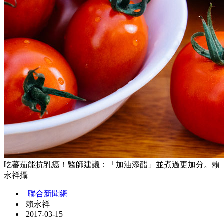
吃蕃茄能抗乳癌！醫師建議：「加油添醋」並煮過更加分。賴
永祥攝
聯合新聞網
賴永祥
2017-03-15