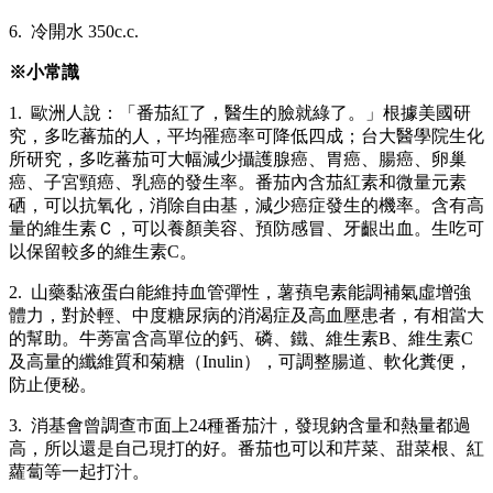
6. 冷開水 350c.c.
※小常識
1. 歐洲人說：「番茄紅了，醫生的臉就綠了。」根據美國研
究，多吃蕃茄的人，平均罹癌率可降低四成；台大醫學院生化
所研究，多吃蕃茄可大幅減少攝護腺癌、胃癌、腸癌、卵巢
癌、子宮頸癌、乳癌的發生率。番茄內含茄紅素和微量元素
硒，可以抗氧化，消除自由基，減少癌症發生的機率。含有高
量的維生素Ｃ，可以養顏美容、預防感冒、牙齦出血。生吃可
以保留較多的維生素C。
2. 山藥黏液蛋白能維持血管彈性，薯蕷皂素能調補氣虛增強
體力，對於輕、中度糖尿病的消渴症及高血壓患者，有相當大
的幫助。牛蒡富含高單位的鈣、磷、鐵、維生素B、維生素C
及高量的纖維質和菊糖（Inulin），可調整腸道、軟化糞便，
防止便秘。
3. 消基會曾調查市面上24種番茄汁，發現鈉含量和熱量都過
高，所以還是自己現打的好。番茄也可以和芹菜、甜菜根、紅
蘿蔔等一起打汁。