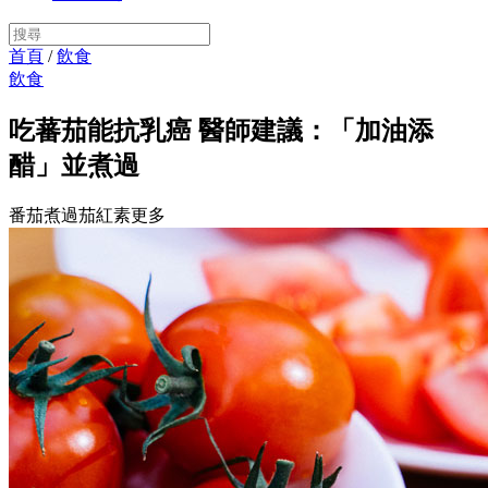
首頁
/
飲食
飲食
吃蕃茄能抗乳癌 醫師建議：「加油添
醋」並煮過
番茄煮過茄紅素更多