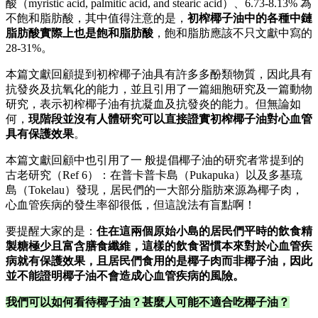
酸（myristic acid, palmitic acid, and stearic acid）、6.73-8.13% 為
不飽和脂肪酸，其中值得注意的是，
初榨椰子油中的各種中鏈
脂肪酸實際上也是飽和脂肪酸
，飽和脂肪應該不只文獻中寫的
28-31%。
本篇文獻回顧提到初榨椰子油具有許多多酚類物質，因此具有
抗發炎及抗氧化的能力，並且引用了一篇細胞研究及一篇動物
研究，表示初榨椰子油有抗凝血及抗發炎的能力。但無論如
何，
現階段並沒有人體研究可以直接證實初榨椰子油對心血管
具有保護效果
。
本篇文獻回顧中也引用了一 般提倡椰子油的研究者常提到的
古老研究（Ref 6）：在普卡普卡島（Pukapuka）以及多基琉
島（Tokelau）發現，居民們的一大部分脂肪來源為椰子肉，
心血管疾病的發生率卻很低，但這說法有盲點啊！
要提醒大家的是：
住在這兩個原始小島的居民們平時的飲食精
製糖極少且富含膳食纖維，這樣的飲食習慣本來對於心血管疾
病就有保護效果，且居民們食用的是椰子肉而非椰子油，因此
並不能證明椰子油不會造成心血管疾病的風險。
我們可以如何看待椰子油？甚麼人可能不適合吃椰子油？