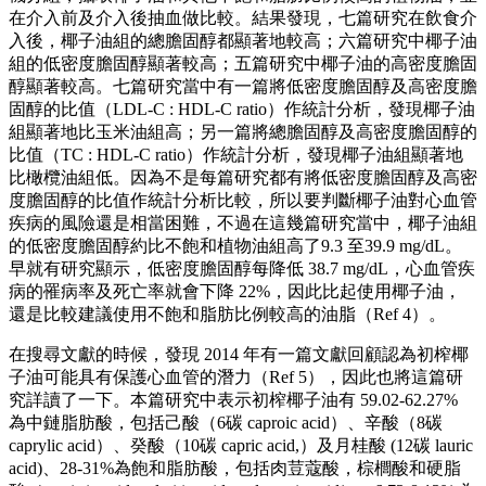
在介入前及介入後抽血做比較。結果發現，七篇研究在飲食介
入後，椰子油組的總膽固醇都顯著地較高；六篇研究中椰子油
組的低密度膽固醇顯著較高；五篇研究中椰子油的高密度膽固
醇顯著較高。七篇研究當中有一篇將低密度膽固醇及高密度膽
固醇的比值（LDL-C : HDL-C ratio）作統計分析，發現椰子油
組顯著地比玉米油組高；另一篇將總膽固醇及高密度膽固醇的
比值（TC : HDL-C ratio）作統計分析，發現椰子油組顯著地
比橄欖油組低。因為不是每篇研究都有將低密度膽固醇及高密
度膽固醇的比值作統計分析比較，所以要判斷椰子油對心血管
疾病的風險還是相當困難，不過在這幾篇研究當中，椰子油組
的低密度膽固醇約比不飽和植物油組高了9.3 至39.9 mg/dL。
早就有研究顯示，低密度膽固醇每降低 38.7 mg/dL，心血管疾
病的罹病率及死亡率就會下降 22%，因此比起使用椰子油，
還是比較建議使用不飽和脂肪比例較高的油脂（Ref 4）。
在搜尋文獻的時候，發現 2014 年有一篇文獻回顧認為初榨椰
子油可能具有保護心血管的潛力（Ref 5），因此也將這篇研
究詳讀了一下。本篇研究中表示初榨椰子油有 59.02-62.27%
為中鏈脂肪酸，包括己酸（6碳 caproic acid）、辛酸（8碳
caprylic acid）、癸酸（10碳 capric acid,）及月桂酸 (12碳 lauric
acid)、28-31%為飽和脂肪酸，包括肉荳蔻酸，棕櫚酸和硬脂