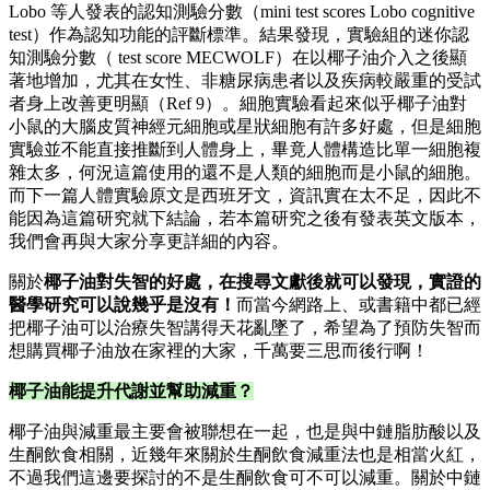
Lobo 等人發表的認知測驗分數（mini test scores Lobo cognitive
test）作為認知功能的評斷標準。結果發現，實驗組的迷你認
知測驗分數（ test score MECWOLF）在以椰子油介入之後顯
著地增加，尤其在女性、非糖尿病患者以及疾病較嚴重的受試
者身上改善更明顯（Ref 9）。細胞實驗看起來似乎椰子油對
小鼠的大腦皮質神經元細胞或星狀細胞有許多好處，但是細胞
實驗並不能直接推斷到人體身上，畢竟人體構造比單一細胞複
雜太多，何況這篇使用的還不是人類的細胞而是小鼠的細胞。
而下一篇人體實驗原文是西班牙文，資訊實在太不足，因此不
能因為這篇研究就下結論，若本篇研究之後有發表英文版本，
我們會再與大家分享更詳細的內容。
關於
椰子油對失智的好處，在搜尋文獻後就可以發現，實證的
醫學研究可以說幾乎是沒有！
而當今網路上、或書籍中都已經
把椰子油可以治療失智講得天花亂墜了，希望為了預防失智而
想購買椰子油放在家裡的大家，千萬要三思而後行啊！
椰子油能提升代謝並幫助減重？
椰子油與減重最主要會被聯想在一起，也是與中鏈脂肪酸以及
生酮飲食相關，近幾年來關於生酮飲食減重法也是相當火紅，
不過我們這邊要探討的不是生酮飲食可不可以減重。關於中鏈