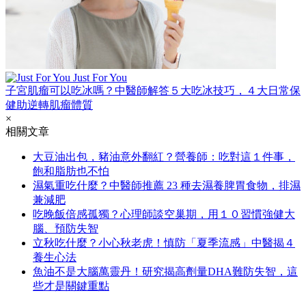
Just For You
子宮肌瘤可以吃冰嗎？中醫師解答５大吃冰技巧，４大日常保
健助逆轉肌瘤體質
×
相關文章
大豆油出包，豬油意外翻紅？營養師：吃對這１件事，
飽和脂肪也不怕
濕氣重吃什麼？中醫師推薦 23 種去濕養脾胃食物，排濕
兼減肥
吃晚飯倍感孤獨？心理師談空巢期，用１０習慣強健大
腦、預防失智
立秋吃什麼？小心秋老虎！慎防「夏季流感」中醫揭４
養生心法
魚油不是大腦萬靈丹！研究揭高劑量DHA難防失智，這
些才是關鍵重點