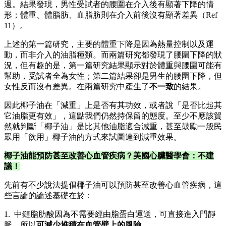
週。結果發現，男性受試者的腰圍在介入後有顯著下降的情
形；體重、體脂肪、血脂肪則在介入前後沒有顯著差異（Ref
11）。
上述的第一篇研究，主要的體重下降是因為熱量控制以及運
動，而非介入的油脂種類。而兩篇研究都發現了腰圍下降的狀
況，但有趣的是，第一篇研究結果顯示對於體重與腰圍可能有
幫助，受試者全為女性；第二篇結果卻是男生的腰圍下降，但
女性反而沒有差異。在兩篇研究中產生了
不一致
的結果。
因此椰子油在「減重」上是否有其功效，或者說「是否比起其
它油脂更有效」，這點我們仍然持保留的態度。至少不應該貿
然就判斷「椰子油」是比其他油脂適合減重，甚至鼓勵一般民
眾用「飲用」椰子油的方式來試圖達到減重效果。
椰子油能預防甚至改善心血管疾病？美國心臟醫學會：不建
議！
先前有不少說法提倡椰子油可以預防甚至改善心血管疾病，這
些言論的論述基礎在於：
1. 中鏈脂肪酸因為不需要經由脂蛋白運送，可直接進入門靜
脈，所以
可減少堆積在血管壁上的風險
。