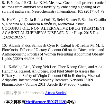
8. F. Nafar, J.P. Clarke, K.M. Mearow. Coconut oil protects cortical
neurons from amyloid beta toxicity by enhancing signaling of cell
survival pathways. Neurochemistry International 105 (2017) 64-79.
9. Hu Yang I, De la Rubia Ortí JE, Selvi Sabater P, Sancho Castillo
S, Rochina MJ, Manresa Ramón N, Montoya-Castilla I.
COCONUT OIL: NON-ALTERNATIVE DRUG TREATMENT
AGAINST ALZHEIMER´S DISEASE. Nutr Hosp. 2015 Dec
1;32(6):2822-7.
10. Aldenir F. dos Santos Æ Cyro R. Cabral Jr Æ Telma M. M. T.
Floreˆncio. Effects of Dietary Coconut Oil on the Biochemical and
Anthropometric Profiles of Women Presenting Abdominal Obesity.
Lipids (2009) 44:593–601.
11. KaiMing Liau, Yeong Yeh Lee, Chee Keong Chen, and Aida
Hanum G. Rasool. An Open-Label Pilot Study to Assess the
Efficacy and Safety of Virgin Coconut Oil in Reducing Visceral
Adiposity. International Scholarly Research Network ISRN
Pharmacology Volume 2011, Article ID 949686, 7 pages.
（圖片來源：Shutterstock
Africa Studio
）
（本文轉載自
MedPartner 美的好朋友
網站）