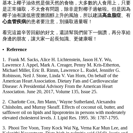
基本上椰子油依然是個天然的食物，大多數的人食用上，只要
是正常攝取，不太會有問題，除非是對椰子過敏啦。但是因為
椰子油有讓低密度膽固醇上升的風險，所以建議
高血脂症
、有
心血管疾病
的患者要注意，別攝取過量喔！
看完這篇辛苦回顧的好文，還請幫我們留下一個讚，再分享給
身邊的朋友，讓大家一起長知識、更健康喔！
• Reference
1. Frank M. Sacks, Alice H. Lichtenstein, Jason H.Y. Wu,
Lawrence J. Appel, Mark A. Creager, Penny M. Kris-Etherton,
Michael Miller, Eric B. Rimm, Lawrence L. Rudel, Jennifer G.
Robinson, Neil J. Stone, Linda V. Van Horn, On behalf of the
American Heart Association. Dietary Fats and Cardiovascular
Disease: A Presidential Advisory From the American Heart
Association. June 20, 2017, Volume 135, Issue 25.
2. Charlotte Cox, Jim Mann,’ Wayne Sutherland, Alexandra
Chiisholm, and Murray Skeaff. Effects of coconut oil, butter, and
safflower oil on lipids and lipoproteins in persons with moderately
elevated cholesterol levels. J. Lipid Res. 1995. 36: 1787-1795.
3. Phooi Tee Voon, Tony Kock Wai Ng, Verna Kar Mun Lee, and