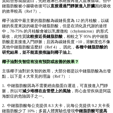
質結合形成脂蛋白，先經過淋巴系統後再進入血液循環。但中
鏈脂肪酸被小腸吸收後可以
直接通過門靜脈進入肝臟
因此吸收
的效率較高（Ref 7）。
椰子油當中最主要的脂肪酸為碳鏈長度為 12 的月桂酸，以碳
鏈的長度來說的確是中鏈脂肪酸，但是在消化及代謝的途徑
中，70-75% 的月桂酸會被以乳糜微粒（chylomicron）的形式
吸收，此性質
比較接近長鏈脂肪酸
，相較之下 95% 的中鏈脂
肪酸是直接進入門靜脈；且因為碳鏈長度 >10，溶解度也不像
其他中鏈脂肪酸這麼好（Ref 4）。因此，
各種中鏈脂肪酸的
研究結果，並不能直接推論到椰子油上
。
椰子油對失智症有沒有預防或改善的效果？
主張椰子油對於失智的效用，大部分都是以中鏈脂肪酸為出發
點，以下是 4 大常見的理論（Ref 7）：
1. 中鏈脂肪酸因為不需要經由脂蛋白運送，可直接進入門靜
脈，所以可
減少堆積在血管壁上的風險
，而心血管疾病是阿茲
海默症的危險因子之一。
2. 中鏈脂肪酸每公克提供 8.3 大卡，比每公克提供 9.2 大卡長
鏈脂肪酸少了 10%；多篇人體實驗也發現
中鏈脂肪酸可提高