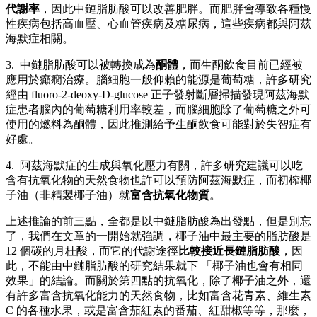
代謝率
，因此中鏈脂肪酸可以改善肥胖。而肥胖會導致各種慢
性疾病包括高血壓、心血管疾病及糖尿病，這些疾病都與阿茲
海默症相關。
3. 中鏈脂肪酸可以被轉換成為
酮體
，而生酮飲食目前已經被
應用於癲癇治療。腦細胞一般仰賴的能源是葡萄糖，許多研究
經由 fluoro-2-deoxy-D-glucose 正子發射斷層掃描發現阿茲海默
症患者腦內的葡萄糖利用率較差，而腦細胞除了葡萄糖之外可
使用的燃料為酮體，因此推測給予生酮飲食可能對於失智症有
好處。
4. 阿茲海默症的生成與氧化壓力有關，許多研究建議可以吃
含有抗氧化物的天然食物也許可以預防阿茲海默症，而初榨椰
子油（非精製椰子油）就
富含抗氧化物質
。
上述推論的前三點，全都是以中鏈脂肪酸為出發點，但是別忘
了，我們在文章的一開始就強調，椰子油中最主要的脂肪酸是
12 個碳的月桂酸，而它的代謝途徑
比較接近長鏈脂肪酸
，因
此，不能由中鏈脂肪酸的研究結果就下 「椰子油也會有相同
效果」的結論。而關於第四點的抗氧化，除了椰子油之外，還
有許多富含抗氧化能力的天然食物，比如富含花青素、維生素
C 的各種水果，或是富含茄紅素的番茄、紅甜椒等等，那麼，