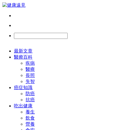
最新文章
醫療百科
疾病
醫療
長照
失智
癌症知識
防癌
抗癌
吃出健康
養生
飲食
營養