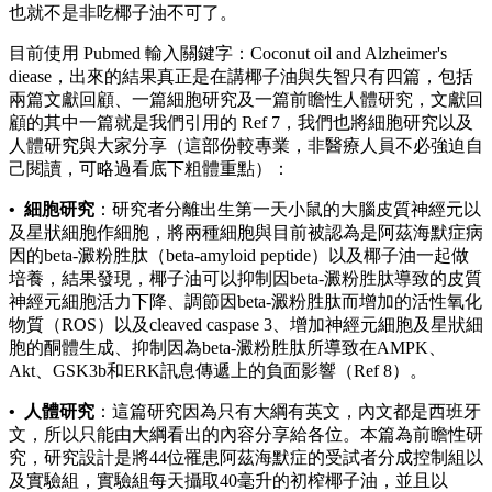
也就不是非吃椰子油不可了。
目前使用 Pubmed 輸入關鍵字：Coconut oil and Alzheimer's
diease，出來的結果真正是在講椰子油與失智只有四篇，包括
兩篇文獻回顧、一篇細胞研究及一篇前瞻性人體研究，文獻回
顧的其中一篇就是我們引用的 Ref 7，我們也將細胞研究以及
人體研究與大家分享（這部份較專業，非醫療人員不必強迫自
己閱讀，可略過看底下粗體重點）：
• 細胞研究
：研究者分離出生第一天小鼠的大腦皮質神經元以
及星狀細胞作細胞，將兩種細胞與目前被認為是阿茲海默症病
因的beta-澱粉胜肽（beta-amyloid peptide）以及椰子油一起做
培養，結果發現，椰子油可以抑制因beta-澱粉胜肽導致的皮質
神經元細胞活力下降、調節因beta-澱粉胜肽而增加的活性氧化
物質（ROS）以及cleaved caspase 3、增加神經元細胞及星狀細
胞的酮體生成、抑制因為beta-澱粉胜肽所導致在AMPK、
Akt、GSK3b和ERK訊息傳遞上的負面影響（Ref 8）。
• 人體研究
：這篇研究因為只有大綱有英文，內文都是西班牙
文，所以只能由大綱看出的內容分享給各位。本篇為前瞻性研
究，研究設計是將44位罹患阿茲海默症的受試者分成控制組以
及實驗組，實驗組每天攝取40毫升的初榨椰子油，並且以