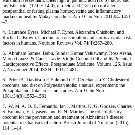
Kalanithi Nesaretnam. Diets high in palmitic acid (16:0), lauric and
myristic acids (12:0 + 14:0), or oleic acid (18:1) do not alter
postprandial or fasting plasma homocysteine and inflammatory
markers in healthy Malaysian adults. Am J Clin Nutr 2011;94: 1451
–7.
4. Laurence Eyres, Michael F. Eyres, Alexandra Chisholm, and
Rachel C. Brown. Coconut oil consumption and cardiovascular risk
factors in humans. Nutrition Reviews Vol. 74(4):267–280.
5. Abraham Samuel Babu, Sundar Kumar Veluswamy, Ross Arena,
Marco Guazzi & Carl J. Lavie. Virgin Coconut Oil and Its Potential
Cardioprotective Effects. Postgraduate Medicine, Volume 126, Issue
7, November 2014, ISSN – 0032-5481.
6. Prior IA, Davidson F, Salmond CE, Czochanska Z. Cholesterol,
coconuts, and diet on Polynesian atolls: a natural experiment: the
Pukapuka and Tokelau island studies. Am J Clin Nutr.
1981;34(8):1552–1561.
7. W. M. A. D. B. Fernando, Ian J. Martins, K. G. Goozee, Charles
S. Brennan, V. Jayasena and R. N. Martins. The role of dietary
coconut for the prevention and treatment of Alzheimer’s disease:
potential mechanisms of action. British Journal of Nutrition (2015),
114, 1–14.