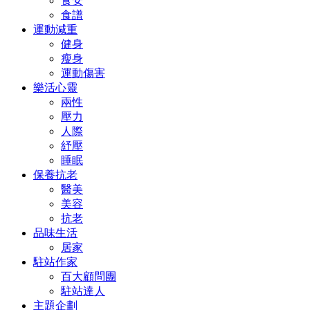
食安
食譜
運動減重
健身
瘦身
運動傷害
樂活心靈
兩性
壓力
人際
紓壓
睡眠
保養抗老
醫美
美容
抗老
品味生活
居家
駐站作家
百大顧問團
駐站達人
主題企劃