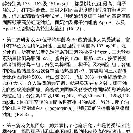
醇分別為 175、163 及 151 mg/dL，都是以奶油組最高、椰子
油次之、紅花油最低。三組之間的高密度膽固醇沒有顯著差
異，但若單獨看女性受試者，則奶油組及椰子油組的高密度膽
固醇顯著高於紅花油組。而奶油及椰子油組的 Apo-A1 以及
Apo-B 也都顯著高於紅花油組（Ref 2）。
• 第二篇研究以 45 位平均年齡為 30 歲的健康人為受試者，當
中有36位女性與9位男性，血膽固醇平均值為 182 mg/dL。在
分組前，所有受試者先進行為期三週的標準化飲食，三大營養
素熱量比例為醣類 55%、蛋白質 15%、脂肪 30%，接著將受
試者隨機分為三組，分別為棕櫚油、椰子油及橄欖油組，各組
中的油脂熱量都佔飲食中油脂熱量的2/3，實驗期間三大營養
素比例為醣類 50%、蛋白質 20%、脂肪 30%，飲食總熱量為
2000 大卡，介入時間總共五週。結果發現在介入後，椰子油
組的空腹總膽固醇、高密度膽固醇及低密度膽固醇皆顯著高於
橄欖油組，分別為192及180 mg/dL、53及30 mg/dL、128及118
mg/dL；且在非空腹的血脂肪也有相同的結果。另外，椰子油
組的非空腹脂蛋白a（lipoprotein(a)）則顯著低於棕櫚油及橄欖
油組（Ref 3）。
• 第三篇為文獻回顧，總共囊括了七篇研究，都是將受試者隨
機分組，攝取椰子油和其他不飽和脂肪比例較高的植物油，並