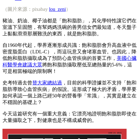
（圖片來源：pixabay
lou_zeni
）
豬油、奶油、椰子油都是「飽和脂肪」，其化學特性讓它們在
室溫下呈固態，有幫媽媽洗碗的善男信女們最知道，冬天盤子
上黏黏滑滑那層難洗的東西，就是飽和脂肪。
自1960年代起，學界逐漸形成共識：飽和脂肪會升高血液中低
密度脂蛋白（LDL-C），而這玩意又會堵塞血管。也因此，降
低飽和脂肪攝取成為了預防心血管疾病的首要工作，
美國心臟
科醫學會建議大眾
將飽和脂肪攝取壓低至總熱量的5-6%，這
可是相當極端的限制啊！
史考特過去曾
替大家總結過
，目前的科學證據並不支持「飽和
脂肪導致心血管疾病」的假說。這形成了極大的矛盾，學界要
如何承認一個上路已經50年的營養學「常識」，其實是建立在
不穩固的基礎上？
今天這篇研究有一個重大意義：它漂亮地證明飽和脂肪即使在
大量攝取之下，對健康也是不構成威脅的。