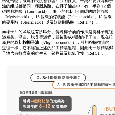
機化合物，碳鏈的長度會影響油脂的性質。千萬不要以為椰子
油的組成都是同一種脂肪酸。在椰子油當中，有一半為 12 個
碳的月桂酸（Lauric acid），剩下的包括 14 個碳的肉荳蔻酸
（Myristic acid）、16 個碳的棕櫚酸（Palmitic acid）、18 個碳
的硬脂酸（Stearic acid）以及短鏈脂肪酸（Ref 1, 4）。
而椰子油的等級也有所區分。傳統椰子油的作法是將椰子乾經
過精製、漂白、脫臭等過程，最後形成精製的椰子油。現在較
新興的為
初榨椰子油
（Virgin coconut oil），與初榨橄欖油的
道理一樣，它不經過上述的加工精製過程，因此比一般精製椰
子油含有較豐富的維生素、礦物質及抗氧化物（Ref 5）。