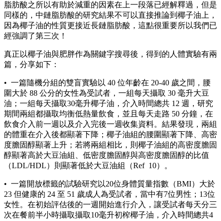
脂肪酸之所以有助於減重的因素在上一段落已經解釋過，但是
同樣的，中鏈脂肪酸的研究結果不可以直接推論到椰子油上，
因為椰子油的性質更接近長鏈脂肪酸，這點很重要所以我們已
經強調了第三次！
真正以椰子油與肥胖作為關鍵字搜尋後，得到的人體實驗有兩
篇，分享如下：
• 一篇隨機分組的雙盲實驗以 40 位年齡在 20-40 歲之間，腰
圍大於 88 公分的女性為受試者，一組每天攝取 30 毫升大豆
油；一組每天攝取30毫升椰子油，介入時間總共 12 週，研究
期間兩組都攝取均衡低熱量飲食，並且每天走路 50 分鐘，在
飲食介入前一週以及介入完後一週收集資料。結果發現，兩組
的體重在介入後都顯著下降；椰子油組的腰圍顯著下降、高密
度膽固醇顯著上升；若將兩組相比，則椰子油組的高密度膽固
醇顯著高於大豆油組、低密度膽固醇與高密度膽固醇的比值
（LDL/HDL）則顯著低於大豆油組（Ref 10）。
• 一篇開放標籤的試驗研究以20位身體質量指數（BMI）大於
23 但健康的 24 至 51 歲成人為受試者，當中有7位男性；13位
女性。在初始評估後的一週開始進行介入，讓受試者每天分三
次在餐前半小時攝取攝取10毫升初榨椰子油，介入時間總共4