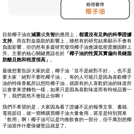
目前椰子油在
減重
或
失智
的應用上，
都還沒有足夠的科學證據
支持
。而在對血脂肪的影響上，雖然有的研究結果顯示不會有
負面影響，但仍然有多篇研究發現椰子油會讓低密度膽固醇上
升。主要的核心關鍵應該在於
「椰子油的性質其實偏向長鏈脂
肪酸且飽和程度很高」
。
最後想要告訴大家的是，椰子油「並不是絕對不好」，也不是
要大家「絕對不要吃椰子油」。有的人可能只是因為喜歡椰子
油的特殊香氣所以想吃椰子油，就跟有的人喜歡奶油的味道所
以會拿來塗麵包一樣，如果只是因為喜歡味道而有時候品嘗一
下，我們當然不會阻止你啊！
我們不希望的是，大家因為看了證據不足的報導文章、書籍、
電視節目，就一窩蜂購買椰子油大量食用，甚至是特別買來
「飲用」啊！椰子油可以是均衡飲食的一部分，但千萬別把椰
子油當作什麼保健聖品就是了。