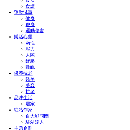
食安
食譜
運動減重
健身
瘦身
運動傷害
樂活心靈
兩性
壓力
人際
紓壓
睡眠
保養抗老
醫美
美容
抗老
品味生活
居家
駐站作家
百大顧問團
駐站達人
主題企劃