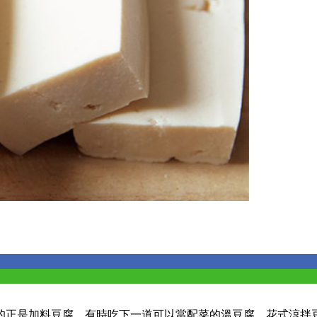
的正是加料豆腐。有時吃下一道可以當配菜的溫豆腐、花式涼拌