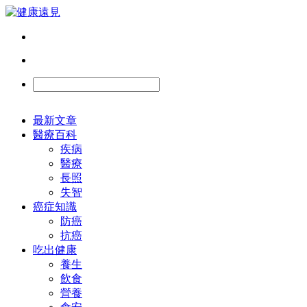
最新文章
醫療百科
疾病
醫療
長照
失智
癌症知識
防癌
抗癌
吃出健康
養生
飲食
營養