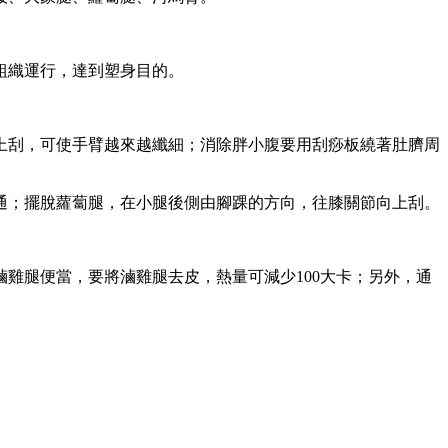
組織運行，達到塑身目的。
上刮，可使手臂越來越纖細；消除胖小腹要用刮痧板繞著肚臍周
通；擺脫蘿蔔腿，在小腿後側由腳踝的方向，往膝關節向上刮。
雞腿便當，要將滷雞腿去皮，熱量可減少100大卡；另外，通