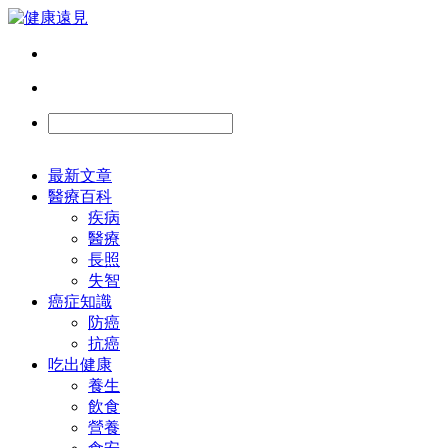
最新文章
醫療百科
疾病
醫療
長照
失智
癌症知識
防癌
抗癌
吃出健康
養生
飲食
營養