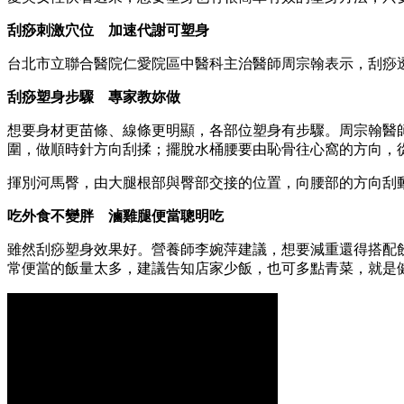
刮痧刺激穴位 加速代謝可塑身
台北市立聯合醫院仁愛院區中醫科主治醫師周宗翰表示，刮痧
刮痧塑身步驟 專家教妳做
想要身材更苗條、線條更明顯，各部位塑身有步驟。周宗翰醫
圍，做順時針方向刮揉；擺脫水桶腰要由恥骨往心窩的方向，
揮別河馬臀，由大腿根部與臀部交接的位置，向腰部的方向刮
吃外食不變胖 滷雞腿便當聰明吃
雖然刮痧塑身效果好。營養師李婉萍建議，想要減重還得搭配飲
常便當的飯量太多，建議告知店家少飯，也可多點青菜，就是