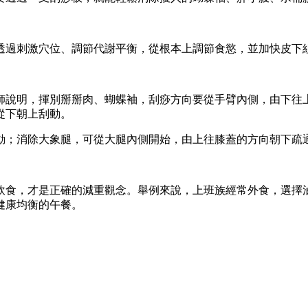
透過刺激穴位、調節代謝平衡，從根本上調節食慾，並加快皮下
師說明，揮別掰掰肉、蝴蝶袖，刮痧方向要從手臂內側，由下往
從下朝上刮動。
動；消除大象腿，可從大腿內側開始，由上往膝蓋的方向朝下疏
食，才是正確的減重觀念。舉例來說，上班族經常外食，選擇滷
健康均衡的午餐。