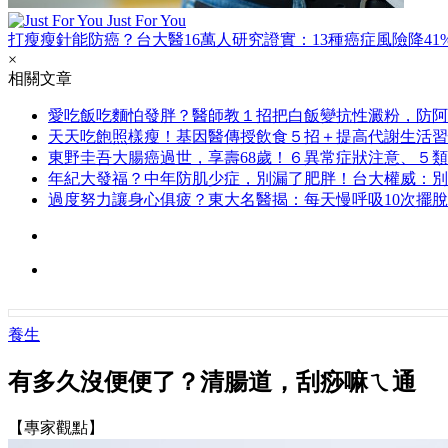
Just For You
打瘦瘦針能防癌？台大醫16萬人研究證實：13種癌症風險降41
×
相關文章
愛吃飯吃麵怕發胖？醫師教１招把白飯變抗性澱粉，防阿
天天吃飽照樣瘦！基因醫傳授飲食５招＋提高代謝生活習
東野圭吾大腸癌過世，享壽68歲！６異常症狀注意、５
年紀大發福？中年防肌少症，別漏了肥胖！台大權威：別
過度努力讓身心俱疲？東大名醫揭：每天慢呼吸10次擺
養生
有多久沒便便了？清腸道，刮痧嘛ㄟ通
【專家觀點】