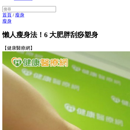
首頁
/
瘦身
瘦身
懶人瘦身法！6 大肥胖刮痧塑身
【健康醫療網】