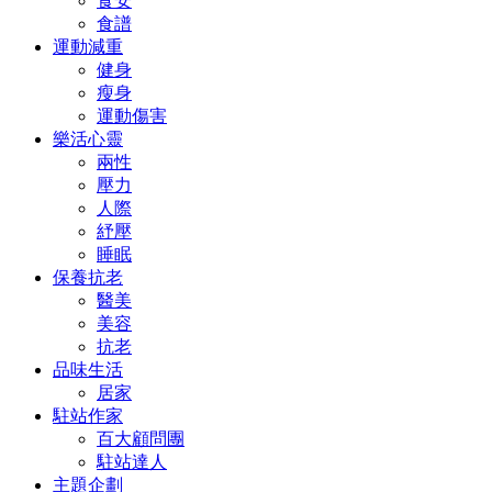
食安
食譜
運動減重
健身
瘦身
運動傷害
樂活心靈
兩性
壓力
人際
紓壓
睡眠
保養抗老
醫美
美容
抗老
品味生活
居家
駐站作家
百大顧問團
駐站達人
主題企劃