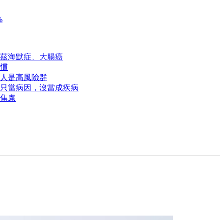
%
茲海默症、大腸癌
慣
類人是高風險群
只當病因，沒當成疾病
脫焦慮