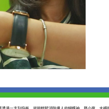
要透過一支刮痧板，就能輕鬆消除擾人的蝴蝶袖、胖小腹、水桶