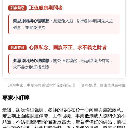
正值服喪期間者
對象禁忌
禁忌原因與心理聯想：
應避免入廟，以示對神明與先人之
敬意，並避免沖煞
心懷私念、
圖謀不正、
求不義之財者
對象禁忌
禁忌原因與心理聯想：
關公正氣凜然，極忌諱違法勾當，
求不義之財反招業障
諮詢專家：中華堪輿道派掌門宗師謝沅瑾 ｜ 資料整理：健康遠見編輯部
專家小叮嚀
最後，謝沅瑾也強調，參拜的核心在於一心向善與虔誠致意。
若近期正面臨財運停滯、工作阻礙、事業低潮或人際關係的不
順遂，不妨把握關聖帝君誕辰當天，帶著準備好的供品，前往
廟宇誠心祈求，藉此扭轉頹勢，為下半年的運勢，奠定平穩順