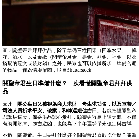
圖／關聖帝君拜拜供品，除了準備三牲四果（四季水果）、鮮
花、酒水，以及金紙（關聖帝君金、壽金、刈金、福金，以及
搭配的疏文或發財錢）之外，民眾也可以依據所求，準備合適
的物品。僅為情境配圖，取自Shutterstock
關聖帝君生日準備什麼？一次看懂關聖帝君拜拜供
品
因此，
關公生日又被視為商人求財、考生求功名，以及軍警／
司法人員祈求平安、破案，和轉運絕佳吉日
。若能把握關聖帝
君誕辰這天，備妥供品誠心參拜，願望更容易上達天聽，不僅
有助開財庫、趨吉避凶，也能為下半年運勢帶來穩定與吉祥。
不過，關聖帝君生日要拜什麼好？關聖帝君喜歡吃什麼？關聖