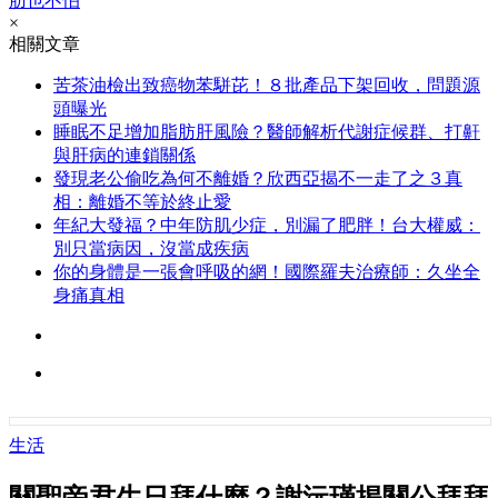
肪也不怕
×
相關文章
苦茶油檢出致癌物苯駢芘！８批產品下架回收，問題源
頭曝光
睡眠不足增加脂肪肝風險？醫師解析代謝症候群、打鼾
與肝病的連鎖關係
發現老公偷吃為何不離婚？欣西亞揭不一走了之３真
相：離婚不等於終止愛
年紀大發福？中年防肌少症，別漏了肥胖！台大權威：
別只當病因，沒當成疾病
你的身體是一張會呼吸的網！國際羅夫治療師：久坐全
身痛真相
生活
關聖帝君生日拜什麼？謝沅瑾揭關公拜拜