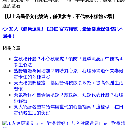
遂的基石。
【以上為民俗文化說法，僅供參考，不代表本媒體立場】
👉 加入《健康遠見》 LINE 官方帳號，最新健康保健資訊不
漏接！
相關文章
立秋吃什麼？小心秋老虎！慎防「夏季流感」中醫揭４
養生心法
熟齡離婚為何增加？愈吵愈心累！心理師揭退休夫妻最
常卡住的３種爭吵
天天吃飽照樣瘦！基因醫傳授飲食５招＋提高代謝生活
習慣
緊張為何不自覺摸項鍊？戴長鍊、短鍊代表什麼？心理
師解密
東大急診名醫寫給焦慮世代的心靈指南！這樣做，在日
常領略生活的美好
加入健康遠見Line，對身體