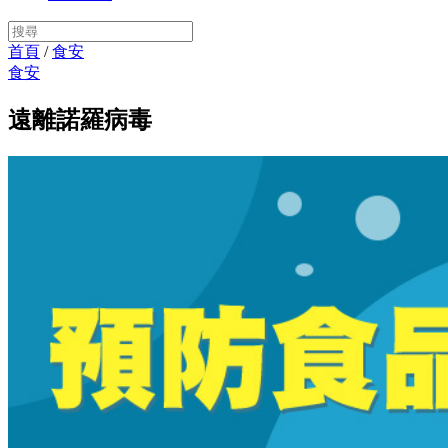
首頁
/
食安
食安
遠離諾羅病毒