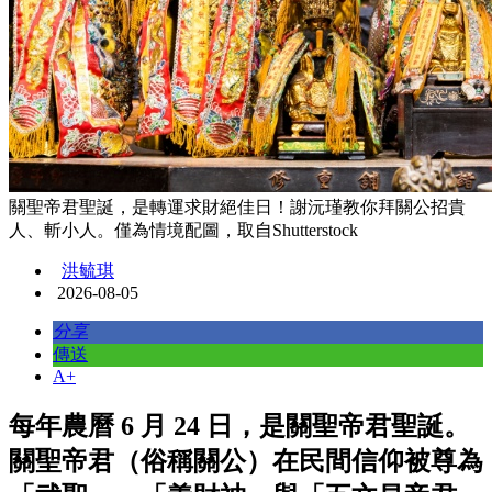
關聖帝君聖誕，是轉運求財絕佳日！謝沅瑾教你拜關公招貴
人、斬小人。僅為情境配圖，取自Shutterstock
洪毓琪
2026-08-05
分享
傳送
A+
每年農曆 6 月 24 日，是關聖帝君聖誕。
關聖帝君（俗稱關公）在民間信仰被尊為