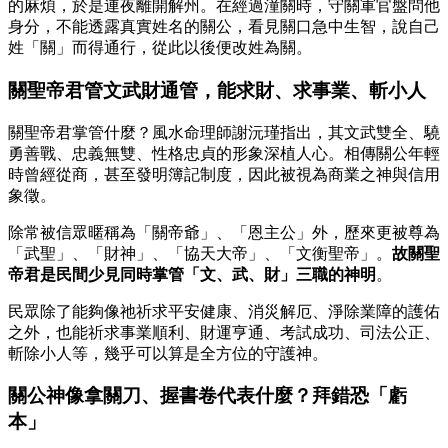
的麻煩，於是連夜離開解州。在經過潼關時，守關軍官盤問他
身分，不能透露真實姓名的關公，看見關口急中生智，說自己
姓「關」而得通行，從此以後便改姓為關。
關聖帝君
管文武財通管，
能求財、求事業、斬小人
關聖帝君掌管什麼？風水命理師謝沅瑾指出，其文武雙全、驍
勇善戰、忠義無雙、性格忠貞的形象深植人心。相傳關公年輕
時曾經從商，甚至發明簿記制度，因此被視為商業之神與信用
象徵。
除常被信眾暱稱為「關帝爺」、「恩主公」外，歷來更被尊為
「武聖」、「財神」、「協天大帝」、「文衡聖帝」。
故關聖
帝君是民間少見同時掌管「文、武、財」三職的神明
。
民眾除了能夠像祂祈求平安健康、消災解厄、淨除業障的護佑
之外，也能祈求事業順利、財運亨通、考試成功、司法公正、
斬除小人等，幾乎可以算是全方位的守護神。
關公神像拿關刀、握書卷代表什麼？拜錯恐「虧
本」