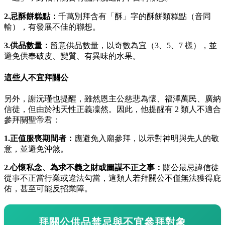
2.忌酥餅糕點：
千萬別拜含有「酥」字的酥餅類糕點（音同
輸），有發展不佳的聯想。
3.供品數量：
留意供品數量，以奇數為宜（3、5、7 樣），並
避免供奉破皮、變質、有異味的水果。
這些人不宜拜關公
另外，謝沅瑾也提醒，雖然恩主公慈悲為懷、福澤萬民、廣納
信徒，但由於祂天性正義凜然。因此，他提醒有 2 類人不適合
參拜關聖帝君：
1.
正值服喪期間者：
應避免入廟參拜，以示對神明與先人的敬
意，並避免沖煞。
2.
心懷私念、為求不義之財或圖謀不正之事：
關公最忌諱信徒
從事不正當行業或違法勾當，這類人若拜關公不僅無法獲得庇
佑，甚至可能反招業障。
拜關公供品禁忌與不宜參拜對象