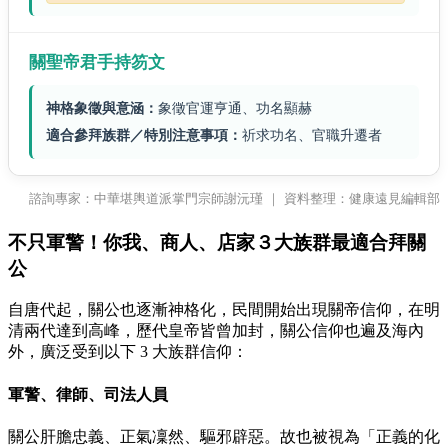
關聖帝君手持笏文
神格象徵與意涵：
象徵官運亨通、功名顯赫
適合參拜族群／特別注意事項：
祈求功名、官職升遷者
諮詢專家：中華堪輿道派掌門宗師謝沅瑾 ｜ 資料整理：健康遠見編輯部
不只軍警！你我、商人、店家３大族群最適合拜關
公
自唐代起，關公也逐漸神格化，民間開始出現關帝信仰，在明
清兩代達到高峰，歷代皇帝皆曾加封，關公信仰也遍及海內
外，廣泛受到以下 3 大族群信仰：
軍警、律師、司法人員
關公肝膽忠義、正氣凜然、驅邪辟惡。故也被視為「正義的化