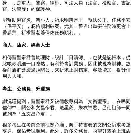
身」，是軍人、警察、律師、司法人員（法官、檢察官、書記
官、法警等）的保護神。
能幫助避官災、斬小人，祈求明辨是非、執法公正、任務平安
（保平安），庇佑順利破案。尤其，警界出重要任務時更會上
香參拜，祈求關老爺保佑任務順利。。
商人、店家、經商人士
相傳關聖帝君善於理財，設計「日清簿」，也就是記帳本，從
此帳款明細一目瞭然，有利於會計業務，因此被視為財神。故
從商族群會透過拜關公，來祈求正財穩定、客源增加，提升信
用與人和。
考生、公務員、升遷族
謝沅瑾提到，關聖帝君又被儒教尊稱為「文衡聖帝」，在民間
信仰中，關公和文昌帝君、魁星爺、朱衣神君、呂仙祖師一同
被列為「五文昌帝君」。
很多考生在考前會前往關帝廟，向手持書卷的文關公祈求考運
亨通、保佑考試順利。此外，許多公務員、盼望升遷的上班族