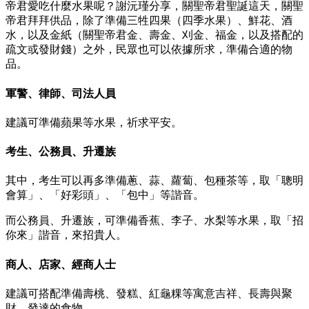
帝君愛吃什麼水果呢？謝沅瑾分享，關聖帝君聖誕這天，關聖
帝君拜拜供品，除了準備三牲四果（四季水果）、鮮花、酒
水，以及金紙（關聖帝君金、壽金、刈金、福金，以及搭配的
疏文或發財錢）之外，民眾也可以依據所求，準備合適的物
品。
軍警、律師、司法人員
建議可準備蘋果等水果，祈求平安。
考生、公務員、升遷族
其中，考生可以再多準備蔥、蒜、蘿蔔、包種茶等，取「聰明
會算」、「好彩頭」、「包中」等諧音。
而公務員、升遷族，可準備香蕉、李子、水梨等水果，取「招
你來」諧音，來招貴人。
商人、店家、經商人士
建議可搭配準備壽桃、發糕、紅龜粿等寓意吉祥、長壽與聚
財、發達的食物。