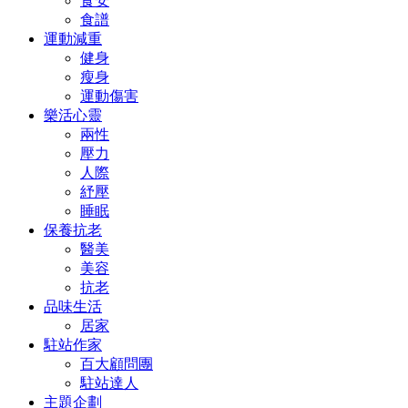
食安
食譜
運動減重
健身
瘦身
運動傷害
樂活心靈
兩性
壓力
人際
紓壓
睡眠
保養抗老
醫美
美容
抗老
品味生活
居家
駐站作家
百大顧問團
駐站達人
主題企劃