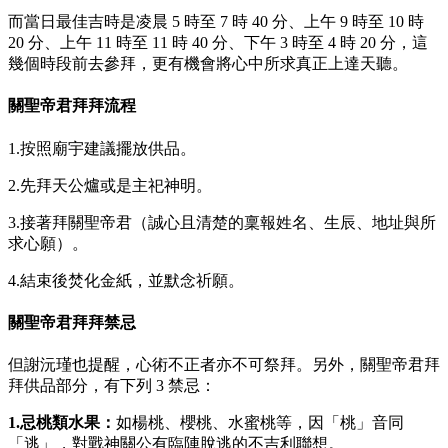
而當日最佳吉時是凌晨 5 時至 7 時 40 分、上午 9 時至 10 時
20 分、上午 11 時至 11 時 40 分、下午 3 時至 4 時 20 分，這
幾個時段前去參拜，更有機會將心中所求真正上達天聽。
關聖帝君拜拜流程
1.按照廟宇建議擺放供品。
2.先拜天公爐或是主祀神明。
3.接著拜關聖帝君（誠心且清楚的稟報姓名、生辰、地址與所
求心願）。
4.結束後焚化金紙，並默念祈願。
關聖帝君拜拜禁忌
但謝沅瑾也提醒，心術不正者亦不可祭拜。另外，關聖帝君拜
拜供品部分，有下列 3 禁忌：
1.忌桃類水果：
如楊桃、櫻桃、水蜜桃等，因「桃」音同
「逃」，對戰神關公有臨陣脫逃的不吉利聯想。