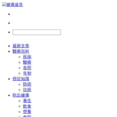
最新文章
醫療百科
疾病
醫療
長照
失智
癌症知識
防癌
抗癌
吃出健康
養生
飲食
營養