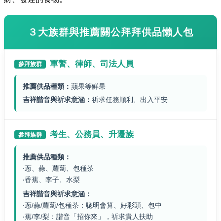
３大族群與推薦關公拜拜供品懶人包
軍警、律師、司法人員
參拜族群
推薦供品種類：
蘋果等鮮果
吉祥諧音與祈求意涵：
祈求任務順利、出入平安
考生、公務員、升遷族
參拜族群
推薦供品種類：
‧蔥、蒜、蘿蔔、包種茶
‧香蕉、李子、水梨
吉祥諧音與祈求意涵：
‧蔥/蒜/蘿蔔/包種茶：聰明會算、好彩頭、包中
‧蕉/李/梨：諧音「招你來」，祈求貴人扶助