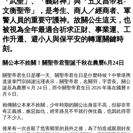
「武聖」、「義財神」與「五文昌帝君-
文衡聖帝」，是考生、商人／經商者、軍
警人員的重要守護神。故關公生這天，也
被視為全年最適合祈求正財、事業運、工
作升遷、避小人與保平安的轉運關鍵時
刻。
關公本不姓關！關聖帝君聖誕千秋在農曆6月24日
關聖帝君生日是哪一天、關聖帝君生日是什麼時候？中華堪輿
道派掌門宗師謝沅瑾表示，關聖帝君，名關羽，字雲長。關公
誕辰為農曆 6 月 24 日，而今關聖帝君生日 2026 年落在國曆 8
月 6 日。
相傳關公本來不姓關，少年時期的關公出身並不高，但卻非常
有正義感，嫉惡如仇，經常路見不平就行俠仗義，也因此得罪
了不少人。
後來有一次在殺了危害鄉里的員外之後，為了怕造成親朋好友