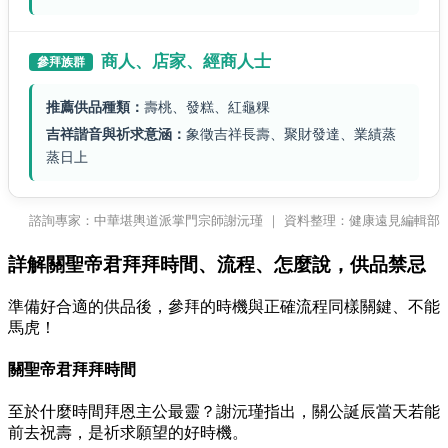
商人、店家、經商人士
參拜族群
推薦供品種類：
壽桃、發糕、紅龜粿
吉祥諧音與祈求意涵：
象徵吉祥長壽、聚財發達、業績蒸
蒸日上
諮詢專家：中華堪輿道派掌門宗師謝沅瑾 ｜ 資料整理：健康遠見編輯部
詳解關聖帝君拜拜時間、流程、怎麼說，供品禁忌
準備好合適的供品後，參拜的時機與正確流程同樣關鍵、不能
馬虎！
關聖帝君拜拜時間
至於什麼時間拜恩主公最靈？謝沅瑾指出，關公誕辰當天若能
前去祝壽，是祈求願望的好時機。