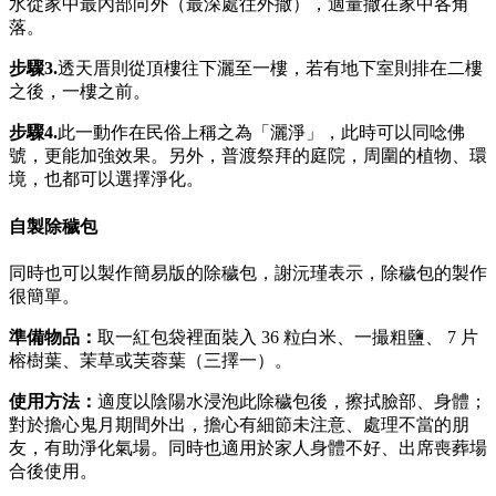
水從家中最內部向外（最深處往外撒），適量撒在家中各角
落。
步驟3.
透天厝則從頂樓往下灑至一樓，若有地下室則排在二樓
之後，一樓之前。
步驟
4.
此一動作在民俗上稱之為「灑淨」，此時可以同唸佛
號，更能加強效果。另外，普渡祭拜的庭院，周圍的植物、環
境，也都可以選擇淨化。
自製除穢包
同時也可以製作簡易版的除穢包，謝沅瑾表示，除穢包的製作
很簡單。
準備物品：
取一紅包袋裡面裝入 36 粒白米、一撮粗鹽、 7 片
榕樹葉、茉草或芙蓉葉（三擇一）。
使用方法：
適度以陰陽水浸泡此除穢包後，擦拭臉部、身體；
對於擔心鬼月期間外出，擔心有細節未注意、處理不當的朋
友，有助淨化氣場。同時也適用於家人身體不好、出席喪葬場
合後使用。