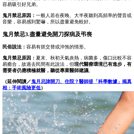
容易吸引好兄弟。
鬼月禁忌原因：
一般人若在夜晚、大半夜聽到高頻率的聲音或
音樂，容易感到驚嚇，所以盡量避免較好。
鬼月禁忌3.盡量避免開刀探病及弔喪
民俗說法：
容易有抓交替或沖煞的情形。
鬼月禁忌原因：
夏末、秋初天氣炎熱，病菌多，傷口比較不容
易癒合，故過去民間有此說法，但
現代醫療環境已有進步，有
需要者仍應積極就醫，聽從專業醫師建議
。
（延伸閱讀／
鬼月忌諱開刀、住院？醫師提「科學數據」揭真
相：手術風險更低
）