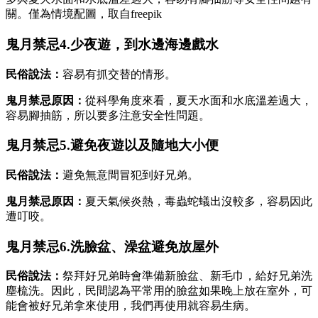
關。僅為情境配圖，取自freepik
鬼月禁忌4.少夜遊，到水邊海邊戲水
民俗說法：
容易有抓交替的情形。
鬼月禁忌原因：
從科學角度來看，夏天水面和水底溫差過大，
容易腳抽筋，所以要多注意安全性問題。
鬼月禁忌5.避免夜遊以及隨地大小便
民俗說法：
避免無意間冒犯到好兄弟。
鬼月禁忌原因：
夏天氣候炎熱，毒蟲蛇蟻出沒較多，容易因此
遭叮咬。
鬼月禁忌6.洗臉盆、澡盆避免放屋外
民俗說法：
祭拜好兄弟時會準備新臉盆、新毛巾，給好兄弟洗
塵梳洗。因此，民間認為平常用的臉盆如果晚上放在室外，可
能會被好兄弟拿來使用，我們再使用就容易生病。