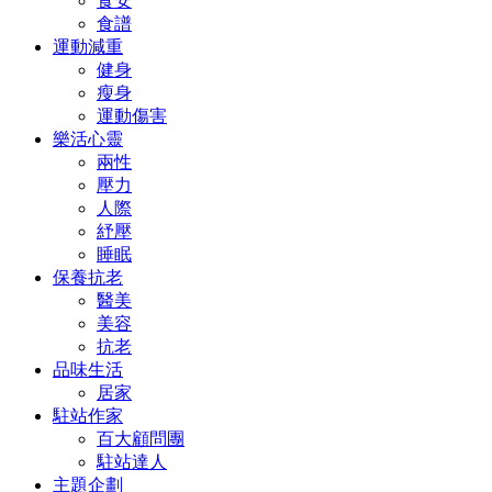
食安
食譜
運動減重
健身
瘦身
運動傷害
樂活心靈
兩性
壓力
人際
紓壓
睡眠
保養抗老
醫美
美容
抗老
品味生活
居家
駐站作家
百大顧問團
駐站達人
主題企劃