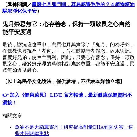
（延伸閱讀／
農曆七月鬼門開，容易感覺毛毛的？４植物精油
驅邪淨化保平安
）
鬼月禁忌無它：心存善念，保持一顆敬畏之心自然
能平安度過
最後，謝沅瑾也重申，農曆七月其實除了「鬼月」的稱呼外，
在佛教也被視為「孝道月」，旨在鼓勵行孝報恩、飲水思源、
普度好兄弟，使生亡兩利。因此，只要心存善念，保持一顆敬
畏之心，給於無形界的萬物相對應的尊重，都能平安度過，民
眾無須過度憂心。
【以上為民俗文化說法，僅供參考，不代表本媒體立場】
👉 加入《健康遠見》 LINE 官方帳號，最新健康保健資訊不
漏接！
相關文章
魚油不是大腦萬靈丹！研究揭高劑量DHA難防失智，這
些才是關鍵重點