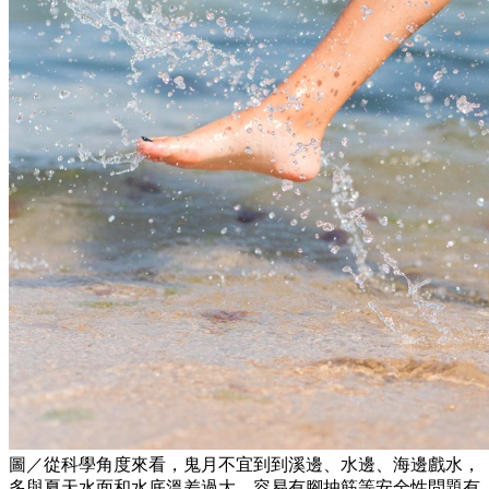
圖／從科學角度來看，鬼月不宜到到溪邊、水邊、海邊戲水，
多與夏天水面和水底溫差過大，容易有腳抽筋等安全性問題有