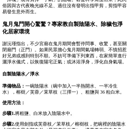
俗因與古代夜晚光線不足、過往沒有發明出指甲剪，剪指甲容
易發生意外而生。
鬼月鬼門開心驚驚？專家教自製陰陽水、除穢包淨
化居家環境
謝沅瑾指出，不少宮廟在鬼月期間會暫停問事、收驚，甚至關
閉廟門（正門）。如果民眾擔心鬼月期間氣場轉弱、不慎招惹
好兄弟或感到特別不順。不妨可準備下列東西，在家簡單進行
灑淨水儀式，以恢復陽宅正氣；或沐浴淨身，淨化自身氣場。
自製陰陽水／淨水
準備物品：
一碗陰陽水（碗中加入一半熱開水、一半冷生
水），榕樹／芙蓉／茉草枝（三擇一）、粗鹽與 36 粒白米。
使用方法：
步驟1.
將粗鹽、白米放入陰陽水中。
步驟2.
使用劍指或芙蓉枝／茉草枝／榕樹枝，把碗裡的陰陽水