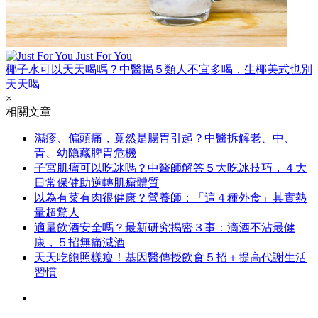
Just For You
椰子水可以天天喝嗎？中醫揭５類人不宜多喝，生椰美式也別
天天喝
×
相關文章
濕疹、偏頭痛，竟然是腸胃引起？中醫拆解老、中、
青、幼隐藏脾胃危機
子宮肌瘤可以吃冰嗎？中醫師解答５大吃冰技巧，４大
日常保健助逆轉肌瘤體質
以為有菜有肉很健康？營養師：「這４種外食」其實熱
量超驚人
適量飲酒安全嗎？最新研究揭密３事：滴酒不沾最健
康，５招無痛減酒
天天吃飽照樣瘦！基因醫傳授飲食５招＋提高代謝生活
習慣