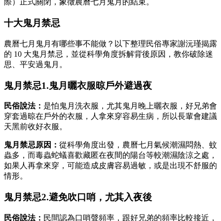
際）正式關閉，象徵農曆七月鬼月的結束。
十大鬼月禁忌
農曆七月鬼月有哪些事不能做？以下整理民俗專家謝沅瑾揭露
的 10 大鬼月禁忌，並從科學角度拆解背後原因，教你破除迷
思、平安過鬼月。
鬼月禁忌1.鬼月曬衣服晾戶外避過夜
民俗說法：
是怕鬼月洗衣服，尤其鬼月晚上曬衣服，好兄弟會
穿套過晾在戶外的衣服，人拿來穿容易生病，所以長輩會建議
天黑前收好衣服。
鬼月禁忌原因：
從科學角度出發，農曆七月氣候潮濕悶熱、蚊
蟲多，而毒蟲蛇蟻喜歡藏匿在夜間的陽台等較潮濕陰涼之處，
如果人再拿來穿，可能造成皮膚容易過敏，或是出現不舒服的
情形。
鬼月禁忌2.避免吹口哨，尤其入夜後
民俗說法：
民間認為口哨聲頻率，跟好兄弟的頻率比較接近，