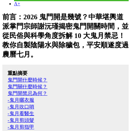
A+
前言：2026 鬼門開是幾號？中華堪輿道
派掌門宗師謝沅瑾揭密鬼門開關時間，並
從民俗與科學角度拆解 10 大鬼月禁忌！
教你自製陰陽水與除穢包，平安順遂度過
農曆七月。
重點摘要
鬼門開什麼時候？
鬼門關什麼時候？
鬼門開禁忌為何？
-鬼月曬衣服
-鬼月吹口哨
-鬼月看醫生
-鬼月剪頭髮
-鬼月剪指甲