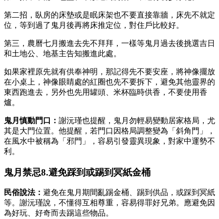
第二招，臥房的床墊或是眠床架也不要直接靠牆，床先不就定
位，等到過了鬼月後再將床推定位，對住戶比較好。
第三，農曆七月搬進去先不拜拜，一樣等鬼月過去後挑選吉日
和土地公、地基主告知搬進此處。
如果家裡原先就有供奉神明，那記得先不要安座，將神像擺放
在小桌上，神像眼睛處的紅圈也先不要拆下，避免其他靈界的
東西跑進去，另外也先用罐頭、米杯臨時供香，不要使用香
爐。
鬼月慎動門口：
謝沅瑾也提醒，鬼月勿輕易變動居家格局，尤
其是大門位置。他提醒，若門口因格局調整變為「斜角門」，
在風水中被稱為「邪門」，容易引發靈異現象，對家中運勢不
利。
鬼月禁忌8.避免踩到或踢到冥紙金桶
民俗說法：
避免在鬼月期間亂踢金桶、踢到供品，或踩到冥紙
等。謝沅瑾說，不懂得互相尊重，容易得罪好兄弟。應避免因
為好玩、好奇而去踢這些物品。