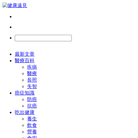
最新文章
醫療百科
疾病
醫療
長照
失智
癌症知識
防癌
抗癌
吃出健康
養生
飲食
營養