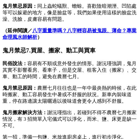
鬼月禁忌原因：
同上蟲蛇蟻獸、蟾蜍。喜歡陰暗潮溼、凹陷處
等可以躲避的地方，像是臉盆等，我們如果使用這樣的臉盆洗
澡、洗臉，皮膚容易有問題。
（延伸閱讀／
八字重量準嗎？八字輕容易被鬼跟、薄命？專業
命理風水師解析
）
鬼月禁忌7.買屋、搬家、動工與買車
民俗說法：
容易有不順或意外發生的情形。謝沅瑾強調，鬼月
其實不影響看房、看車子，但是交屋、租客入住（搬家）、交
車、動工的時間，避免在農曆七月。
鬼月禁忌原因：
農曆七月往往也是一年中最炎熱的時候，在此
時搬家、動工容易發生中暑或不舒服的狀況。新車內裝味道
重，停在路邊讓太陽曬過以後味道會更令人感到不舒服。
鬼月搬家
解決方法：
謝沅瑾指出，若碰到不得不農曆七月搬家
情況，有 3 招簡單入宅儀式可以淨化，而米、鹽、床更是缺一
不可。
第一招，準備一包鹽、米放進廚房桌上，進行初步淨化。