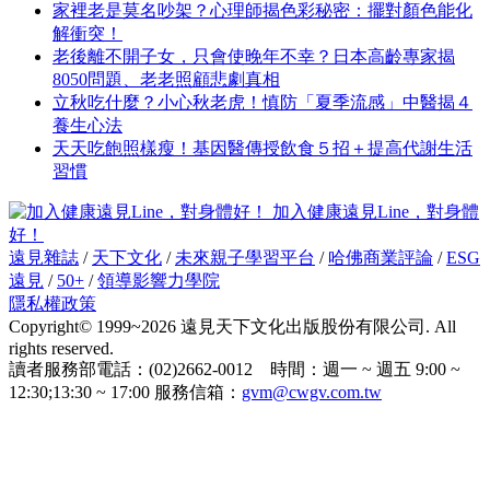
家裡老是莫名吵架？心理師揭色彩秘密：擺對顏色能化
解衝突！
老後離不開子女，只會使晚年不幸？日本高齡專家揭
8050問題、老老照顧悲劇真相
立秋吃什麼？小心秋老虎！慎防「夏季流感」中醫揭４
養生心法
天天吃飽照樣瘦！基因醫傳授飲食５招＋提高代謝生活
習慣
加入健康遠見Line，對身體
好！
遠見雜誌
/
天下文化
/
未來親子學習平台
/
哈佛商業評論
/
ESG
遠見
/
50+
/
領導影響力學院
隱私權政策
Copyright© 1999~2026 遠見天下文化出版股份有限公司. All
rights reserved.
讀者服務部電話：(02)2662-0012 時間：週一 ~ 週五 9:00 ~
12:30;13:30 ~ 17:00 服務信箱：
gvm@cwgv.com.tw