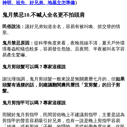
神明、祖先、好兄弟、地基主怎準備
）
鬼月禁忌10.不喊人全名更不拍頭肩
民俗說法：
讓好兄弟知道全名，容易有被叫喚、抓交替的情
形。
鬼月禁忌原因：
從科學角度來看，夜晚視線不清，夏天戶外環
境毒蟲蛇蟻也較多，容易發生危險。且夜間、半夜被叫名字容
易產生驚嚇。
鬼月剪頭髮可以嗎？專家這樣說
謝沅瑾強調，鬼月剪頭髮一般來說是無關農曆七月的，但
如果
頭髮有過腰的話，則建議翻閱農民曆找「宜剪髮」的日子剪
髮。
鬼月剪指甲可以嗎？專家這樣說
而關於鬼月剪指甲，民間習俗晚上不建議剪指甲，主要是認為
剪指甲的聲音容易吸引好兄弟，也有一說是晚上剪指甲容易
「掉魂」或有剪掉「子嗣」的隱喻。若從科學角度出來，此民