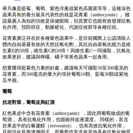
舉凡像是藍莓、葡萄、紫色洋蔥或紫色高麗菜等等，這種深色
蔬果具有的養分最具代表性的就是花青素（anthocyanin）。雖
說最廣人為知的功效是保健眼睛，但其實它也能有效發揮抗氧
化作用、預防癌症、動脈硬化、代謝症候群等各種症狀。
花青素廣泛存在於各種紫色蔬果中，是目前國際上公認清除人
體內自由基最有效的天然抗氧化劑，其抗自由基氧化能力是維
生素E的50倍，維生素C的20倍！與維生素C一同攝取，抗氧化
效果更好，建議與檸檬、橘子等黃色蔬果一起食用。
想要獲得藍紫色力量的好處，建議每天可攝取50至300毫克的
花青素，而300毫克的量大約等於葡萄10顆、藍莓30顆或紫地
瓜半個。
葡萄
抗老對策，葡萄皮與紅酒
紅色果皮中含有花青素（anthocyanin），因此用葡萄做成的葡
萄酒， 具有抗氧化作用，也能維持血液濃度。 同樣的，富含
於果皮中的白藜蘆醇（resveratrol），也有高效抗氧化作用，
且能活化長壽遺傳因子。而葡萄也富含有其他具有抗氧化物質