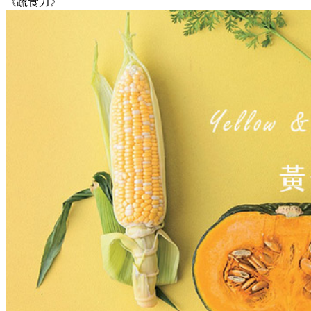
《蔬食力》