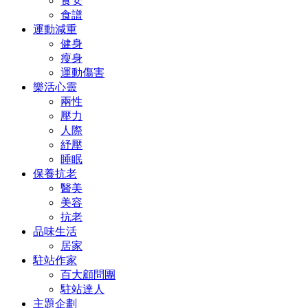
食安
食譜
運動減重
健身
瘦身
運動傷害
樂活心靈
兩性
壓力
人際
紓壓
睡眠
保養抗老
醫美
美容
抗老
品味生活
居家
駐站作家
百大顧問團
駐站達人
主題企劃