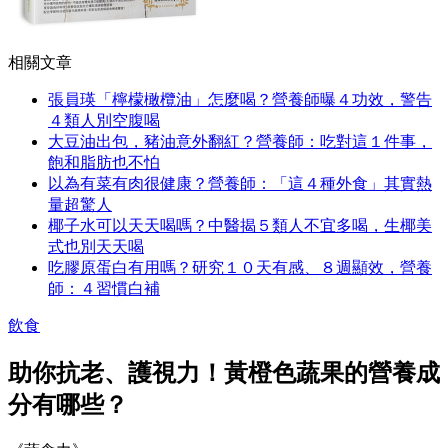
相關文章
張員瑛「檸檬橄欖油」怎麼喝？營養師曝４功效，警告
４類人別空腹喝
大豆油出包，豬油意外翻紅？營養師：吃對這１件事，
飽和脂肪也不怕
以為有菜有肉很健康？營養師：「這４種外食」其實熱
量超驚人
椰子水可以天天喝嗎？中醫揭５類人不宜多喝，生椰美
式也別天天喝
吃膠原蛋白有用嗎？研究１０天有感、８週顯效，營養
師：４習慣白補
飲食
助你抗老、護視力！黃橙色蔬果的營養成
分有哪些？