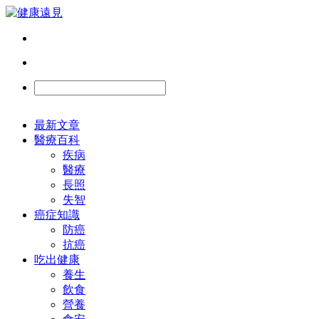
最新文章
醫療百科
疾病
醫療
長照
失智
癌症知識
防癌
抗癌
吃出健康
養生
飲食
營養