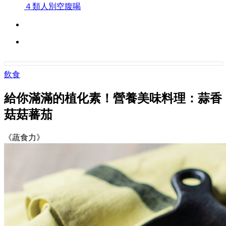
４類人別空腹喝
飲食
給你滿滿的植化素！營養美味料理：蒜香
菇菇蕃茄
《蔬食力》