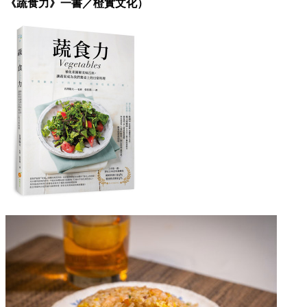
《蔬食力》一書／橙實文化）