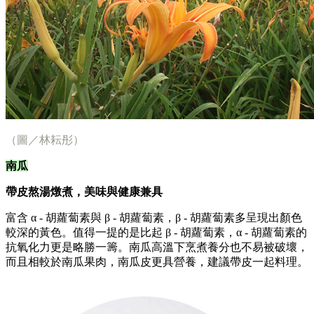
（圖／林耘彤）
南瓜
帶皮熬湯燉煮，美味與健康兼具
富含 α - 胡蘿蔔素與 β - 胡蘿蔔素，β - 胡蘿蔔素多呈現出顏色
較深的黃色。值得一提的是比起 β - 胡蘿蔔素，α - 胡蘿蔔素的
抗氧化力更是略勝一籌。南瓜高溫下烹煮養分也不易被破壞，
而且相較於南瓜果肉，南瓜皮更具營養，建議帶皮一起料理。