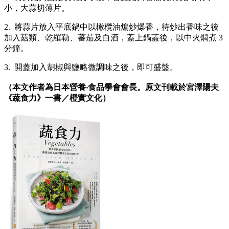
小，大蒜切薄片。
2. 將蒜片放入平底鍋中以橄欖油煸炒爆香，待炒出香味之後
加入菇類、乾羅勒、蕃茄及白酒，蓋上鍋蓋後，以中火燜煮 3
分鐘。
3. 開蓋加入胡椒與鹽略微調味之後，即可盛盤。
（本文作者為日本營養‧食品學會會長。原文刊載於宮澤陽夫
《蔬食力》一書／橙實文化）