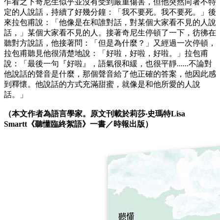
乍看之下奇尼生似乎並沒有受到嚴重傷害，但他突然向著不特
定的人說話，持續了好幾分鐘：「我不要死。我不要死。」後
來拉包甫說：「他像是在和誰對話，對某個大家看不見的人說
話，」某個大家看不見的人。接著奇尼生停頓了一下，彷彿在
聽對方說話，他接著問：「但是為什麼？」又經過一次停頓，
拉包甫聽見他很清楚地說：「好啦，好啦，好啦。」拉包甫
說：「最後一句『好啦』，語氣很和緩，也很平靜......不論對
他說話的聲音是什麼，那個聲音給了他正確的答案，他因此感
到釋懷。他說話的方式充滿甜蜜，就像是和他所愛的人說
話。」
（本文作者為語言學家。原文刊載於莉莎‧史瑪特Lisa
Smartt《聽懂臨終絮語》一書／時報出版）