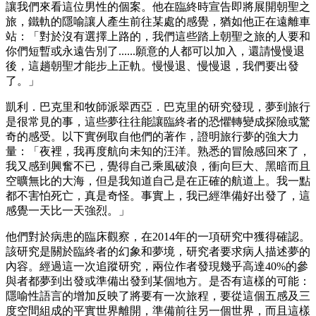
讓我們來看這位男性的個案。他在臨終時宣告即將展開朝聖之
旅，鐵軌的隱喻讓人產生前往某處的感覺，猶如他正在遠離車
站：「對於沒有選擇上路的，我們這些踏上朝聖之旅的人要和
你們短暫或永遠告別了......願意的人都可以加入，還請慢慢退
後，這趟朝聖才能步上正軌。慢慢退、慢慢退，我們要出發
了。」
凱利．巴克里和牧師派翠西亞．巴克里的研究發現，夢到旅行
是很常見的事，這些夢往往能讓臨終者的恐懼轉變成探險或驚
奇的感受。以下實例取自他們的著作，證明旅行夢的強大力
量：「夜裡，我再度航向未知的汪洋。熟悉的冒險感回來了，
我又感到興奮不已，覺得自己乘風破浪，衝向巨大、黑暗而且
空曠無比的大海，但是我知道自己是在正確的航道上。我一點
都不害怕死亡，真是奇怪。事實上，我已經準備好出發了，這
感覺一天比一天強烈。」
他們對於病患的臨床觀察，在2014年的一項研究中獲得確認。
該研究是關於臨終者的幻象和夢境，研究者要求病人描述夢的
內容。經過這一次追蹤研究，兩位作者發現幾乎高達40%的參
與者都夢到出發或準備出發到某個地方。是否有這樣的可能：
隱喻性語言的增加反映了將要有一次旅程，要從這個五感及三
度空間組成的平實世界離開，準備前往另一個世界，而且這樣