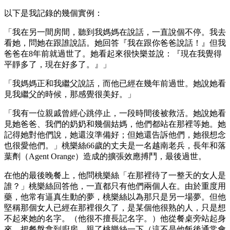
以下是我記錄的幾個實例：
「我在另一間房間，聽到我媽媽在說話，一直說個不停。我去
看她，問她在跟誰說話。她回答『我在跟你爸爸說話！』但我
爸爸在8年前就過世了。她看起來很快樂並說：『現在我覺得
平靜多了，現在好多了。』」
「我媽媽正和我繼父說話，而他已經在幾年前過世。她說她看
見我繼父的時候，那感覺很美好。」
「我有一位親戚曾經心跳停止，一段時間後被救活。她說她看
見她爸爸、我們的奶奶和幾個姑媽，他們都站在那裡等她。她
記得她對他們說，她還沒準備好；但她還告訴他們，她很想念
也很愛他們。」桃樂絲66歲的丈夫是一名越南老兵，長年和落
葉劑（Agent Orange）造成的擴張效應搏鬥，最後過世。
在他的最後晚餐上，他問桃樂絲「在那裡待了一整天的女人是
誰？」桃樂絲回答他，一直都只有他們兩個人在。由於重度用
藥，他常有逼真生動的夢，桃樂絲以為那只是另一場夢。但他
堅稱那個女人已經在那裡很久了，是某個他很熟的人，只是想
不起來她的名字。（他很不擅長記名字。）他從餐桌旁站起身
來，把餐盤拿到廚房，親了桃樂絲一下（這不是他飯後通常會