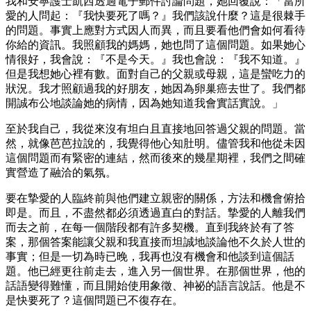
我和安寧護士凱西透過電子郵件討論問題，她回覆說：「當所
愛的人問起：『我快要死了嗎？』我們該說什麼？這是很棘手
的問題。事實上應對方式因人而異，而且要看他們會如何看待
你給的資訊。我照顧我的媽媽，她也問了這個問題。如果她心
情很好，我會說：『不是今天。』我也會說：『我不知道。』
但是我想她心裡有數。面對自己的父親或母親，這是蠻吃力的
狀況。我才照顧過我的好朋友，她因為卵巢癌去世了。我們都
開誠布公地談論她的病情，因為她知道我會實話實說。」
至於我自己，我從來沒有坦白且直接地回答過父親的問題。當
然，就像芭芭拉說的，我覺得他心知肚明。儘管我和他從未因
這個問題而有緊密的連結，然而後來的幾星期裡，我們之間確
實營造了融洽的氣氛。
要在摯愛的人臨終前與他們建立親密的關係，方法和機會俯拾
即是。而且，不盡然都必須透過直白的對話。摯愛的人離我們
而去之前，在每一個階段都有許多契機。直到我終於有了答
案，那個答案能讓父親和我直接而坦誠地談論他不久於人世的
事實；但是一切為時已晚，我再也沒有機會和他談到這個話
題。他已經更往前走去，進入另一個世界。在那個世界，他的
話語變得難懂，而且開始使用象徵、神祕的語言說話。他是不
是快要死了？這個問題已不復存在。