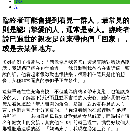
傳送
A+
臨終者可能會提到看見一群人，最常見的
則是認出摯愛的人，通常是家人。臨終者
說已過世的親友是前來帶他們「回家」，
或是去某個地方。
多娜的例子很常見：「感覺像是我爸爸正透過電話對我媽媽說
話，我媽媽已經在10年前過世，我只聽到我爸爸在電話這一頭
說的話。他看起來很激動也很快樂，很難相信這只是他的想
像，某種非常逼真的事似乎正在發生。」
這些重逢往往充滿喜悅，不但能為臨終者帶來寬慰，也能讓身
旁的人、了解當下狀況而且並不害怕的人安心。雖然我們始終
無法看見這些「帶人離開的角色」是誰，對於看得見的人而
言，他們通常是十分真實的。「你沒看到他在那裡嗎？ 他就
在那裡！」一名68歲的母親如此對她的女兒喊著，同時指向這
名年輕女士的父親，其實他在10年前就已過世。我從好幾個人
那裡聽過這樣的話：「媽媽來了，我現在必須上路了。」