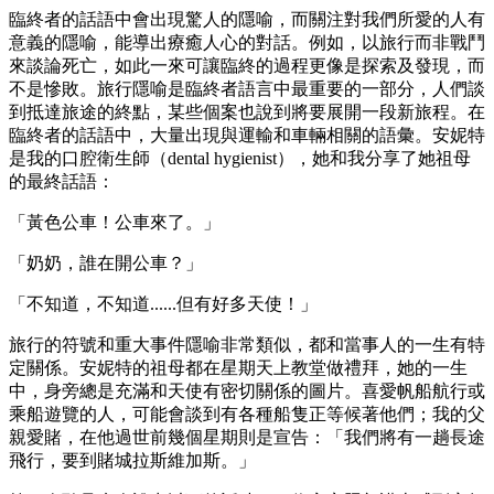
臨終者的話語中會出現驚人的隱喻，而關注對我們所愛的人有
意義的隱喻，能導出療癒人心的對話。例如，以旅行而非戰鬥
來談論死亡，如此一來可讓臨終的過程更像是探索及發現，而
不是慘敗。旅行隱喻是臨終者語言中最重要的一部分，人們談
到抵達旅途的終點，某些個案也說到將要展開一段新旅程。在
臨終者的話語中，大量出現與運輸和車輛相關的語彙。安妮特
是我的口腔衛生師（dental hygienist），她和我分享了她祖母
的最終話語：
「黃色公車！公車來了。」
「奶奶，誰在開公車？」
「不知道，不知道......但有好多天使！」
旅行的符號和重大事件隱喻非常類似，都和當事人的一生有特
定關係。安妮特的祖母都在星期天上教堂做禮拜，她的一生
中，身旁總是充滿和天使有密切關係的圖片。喜愛帆船航行或
乘船遊覽的人，可能會談到有各種船隻正等候著他們；我的父
親愛賭，在他過世前幾個星期則是宣告：「我們將有一趟長途
飛行，要到賭城拉斯維加斯。」