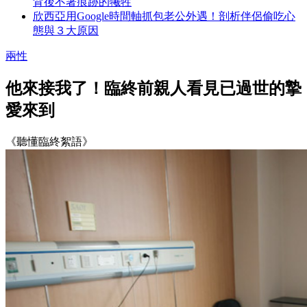
背後不著痕跡的犧牲
欣西亞用Google時間軸抓包老公外遇！剖析伴侶偷吃心
態與３大原因
兩性
他來接我了！臨終前親人看見已過世的摯
愛來到
《聽懂臨終絮語》