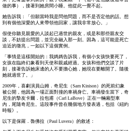
做的事），接著到她房間小睡。他從此一覺不起。
她告訴我：「但願當時我是問他問題，而不是否定他的話。想
到有個他深愛的人來帶領他回家，讓我非常放心。」
假使你聽見親愛的人談起已過世的親友，或是和那些親友交
談，不妨提出問題，並完全融入那一刻。因為，這可能是死亡
迫近的徵兆，一如以下這個實例。
「事情是這樣開始的：我媽媽告訴我，有個小女孩快要死了，
女孩在臨終幻象看到天使和親戚經過。女孩和他們交談了片
刻，接著告訴她床邊的人不要擔心她，她現在要離開了。隨後
她就過世了。」
2009年，喜劇演員山姆．奇尼生（Sam Kinison）的死前幻象
被公開，他因為一場正面對撞的車禍身亡。車禍發生當下，奇
尼生的摯友卡爾．拉包甫（Carl LaBove）正在一輛廂型車
內，尾隨奇尼生。這段事件曾在幾個地方發表過，包括《紐約
時報》。
以下是保羅．魯佛拉（Paul Luvera）的敘述：