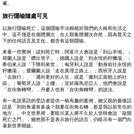
遍。
旅行隱喻隨處可見
以旅行隱喻死亡，這個隱喻手法根植於我們的人格和生活之
中。這不僅是在個體層次，在人類集體層次亦然，因為普天之
下的任何語言及文化，都含有這類隱喻。
來看一些實例：談到死亡時，阿富汗人會說是「到山羊地」；
荷蘭人說是「鑽出管子」；德國人說是「到永恆的狩獵場」；
希伯來人說「下降到來世」；匈牙利人說是「動身前往永恆的
狩獵場」；愛爾蘭人說「走在真理之路上」；西班牙人說是
「去旅行」、「通向更好的人生」或是「搬到正面朝上的社
區」；葡萄牙人說「上樓」；至於羅馬尼亞人，他們會說是
「在街角轉彎」，丹麥人也有「在街角轉彎」的說法。
有一名說英語的受訪者提供一樁有趣的案例，她父親的最後話
語是「到街角還有多遠？我要在街角右轉，那是我以前常住的
地方」。中文世界裡，要暗示某人將不久於人世時會說「敲開
死亡之門」，雖然那不是表示旅行的語言，仍暗示有一扇門向
著新世界開啟。