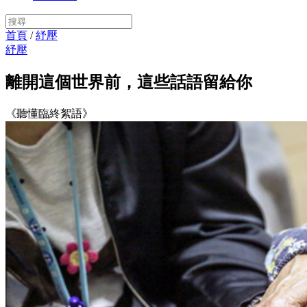
首頁
/
紓壓
紓壓
離開這個世界前，這些話語留給你
《聽懂臨終絮語》