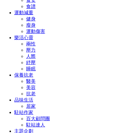
食安
食譜
運動減重
健身
瘦身
運動傷害
樂活心靈
兩性
壓力
人際
紓壓
睡眠
保養抗老
醫美
美容
抗老
品味生活
居家
駐站作家
百大顧問團
駐站達人
主題企劃