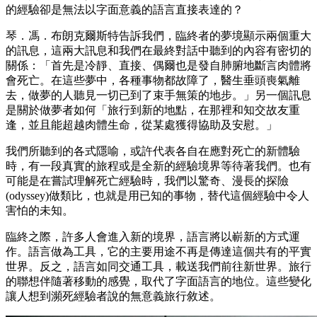
的經驗卻是無法以字面意義的語言直接表達的？
琴．馮．布朗克爾斯特告訴我們，臨終者的夢境顯示兩個重大
的訊息，這兩大訊息和我們在最終對話中聽到的內容有密切的
關係：「首先是冷靜、直接、偶爾也是發自肺腑地斷言肉體將
會死亡。在這些夢中，各種事物都故障了，醫生垂頭喪氣離
去，做夢的人聽見一切已到了束手無策的地步。」另一個訊息
是關於做夢者如何「旅行到新的地點，在那裡和知交故友重
逢，並且能超越肉體生命，從某處獲得協助及安慰。」
我們所聽到的各式隱喻，或許代表各自在應對死亡的新體驗
時，有一段真實的旅程或是全新的經驗境界等待著我們。也有
可能是在嘗試理解死亡經驗時，我們以驚奇、漫長的探險
(odyssey)做類比，也就是用已知的事物，替代這個經驗中令人
害怕的未知。
臨終之際，許多人會進入新的境界，語言將以嶄新的方式運
作。語言做為工具，它的主要用途不再是傳達這個共有的平實
世界。反之，語言如同交通工具，載送我們前往新世界。旅行
的聯想伴隨著移動的感覺，取代了字面語言的地位。這些變化
讓人想到瀕死經驗者說的無意義旅行敘述。