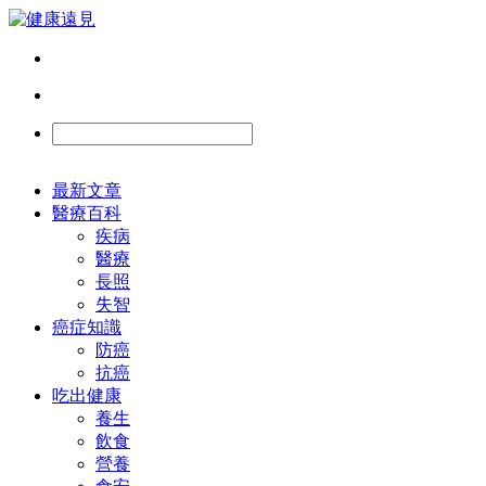
最新文章
醫療百科
疾病
醫療
長照
失智
癌症知識
防癌
抗癌
吃出健康
養生
飲食
營養