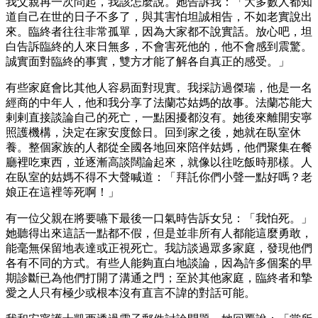
我父親再一次問起，我該怎麼說。她告訴我：「大多數人都知
道自己在世的日子不多了，與其害怕坦誠相告，不如老實說出
來。臨終者往往非常孤單，因為大家都不說實話。放心吧，坦
白告訴臨終的人來日無多，不會害死他的，他不會感到震驚。
誠實面對臨終的事實，雙方才能了解各自真正的感受。」
有些家庭會比其他人容易面對現實。我採訪過傑瑞，他是一名
經商的中年人，他和我分享了法蘭芯姑媽的故事。法蘭芯能大
剌剌直接談論自己的死亡，一點困擾都沒有。她後來離開安寧
照護機構，決定在家安度餘日。回到家之後，她就在臥室休
養。整個家族的人都從全國各地回來陪伴姑媽，他們聚集在餐
廳裡吃東西，並逐漸高談闊論起來，就像以往吃飯時那樣。人
在臥室的姑媽不得不大聲喊道：「拜託你們小聲一點好嗎？老
娘正在這裡等死啊！」
有一位父親在將要嚥下最後一口氣時告訴女兒：「我怕死。」
她聽得出來這話一點都不假，但是並非所有人都能這麼勇敢，
能毫無保留地表達或正視死亡。我訪談過眾多家庭，發現他們
各有不同的方式。有些人能夠直白地談論，因為許多個案的早
期診斷已為他們打開了溝通之門；至於其他家庭，臨終者和摯
愛之人只有極少或根本沒有直言不諱的對話可能。