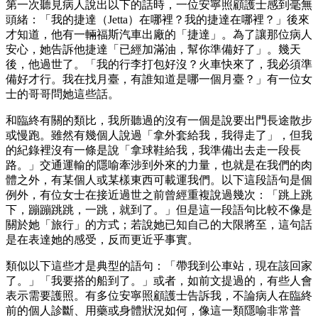
第一次聽見病人說出以下的話時，一位安寧照顧護士感到毫無
頭緒：「我的捷達（Jetta）在哪裡？我的捷達在哪裡？」後來
才知道，他有一輛福斯汽車出廠的「捷達」。為了讓那位病人
安心，她告訴他捷達「已經加滿油，幫你準備好了」。幾天
後，他過世了。「我的行李打包好沒？火車快來了，我必須準
備好才行。我在找月臺，有誰知道是哪一個月臺？」有一位女
士的哥哥問她這些話。
和臨終有關的類比，我所聽過的沒有一個是說要出門長途散步
或慢跑。雖然有幾個人說過「拿外套給我，我得走了」，但我
的紀錄裡沒有一條是說「拿球鞋給我，我準備出去走一段長
路。」交通運輸的隱喻牽涉到外來的力量，也就是在我們的肉
體之外，有某個人或某樣東西可載運我們。以下這段語句是個
例外，有位女士在接近過世之前曾經重複說過幾次：「跳上跳
下，蹦蹦跳跳，一跳，就到了。」但是這一段語句比較不像是
關於她「旅行」的方式；若說她已知自己的大限將至，這句話
是在表達她的感受，反而更近乎事實。
類似以下這些才是典型的語句：「帶我到公車站，現在該回家
了。」「我要搭的船到了。」或者，如前文提過的，有些人會
表示需要護照。有多位安寧照顧護士告訴我，不論病人在臨終
前的個人診斷、用藥或身體狀況如何，像這一類隱喻非常普