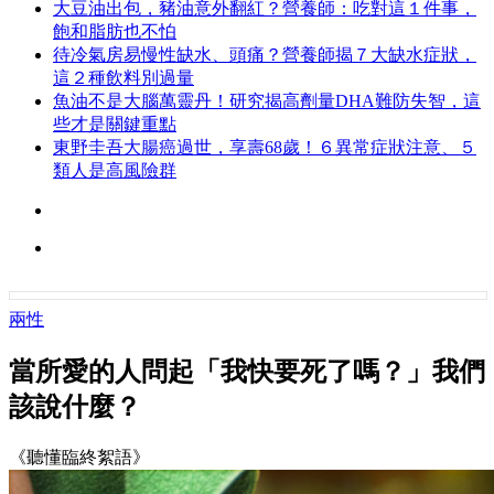
大豆油出包，豬油意外翻紅？營養師：吃對這１件事，
飽和脂肪也不怕
待冷氣房易慢性缺水、頭痛？營養師揭７大缺水症狀，
這２種飲料別過量
魚油不是大腦萬靈丹！研究揭高劑量DHA難防失智，這
些才是關鍵重點
東野圭吾大腸癌過世，享壽68歲！６異常症狀注意、５
類人是高風險群
兩性
當所愛的人問起「我快要死了嗎？」我們
該說什麼？
《聽懂臨終絮語》