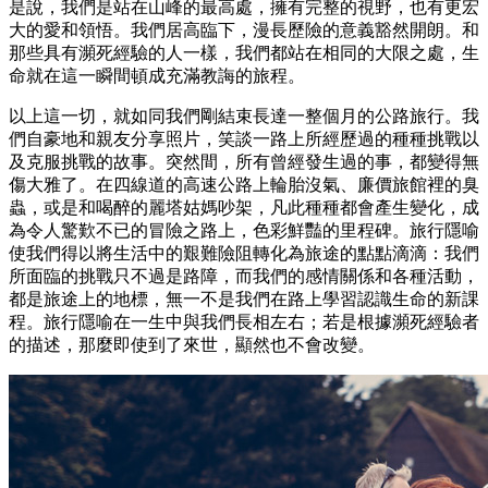
是說，我們是站在山峰的最高處，擁有完整的視野，也有更宏
大的愛和領悟。我們居高臨下，漫長歷險的意義豁然開朗。和
那些具有瀕死經驗的人一樣，我們都站在相同的大限之處，生
命就在這一瞬間頓成充滿教誨的旅程。
以上這一切，就如同我們剛結束長達一整個月的公路旅行。我
們自豪地和親友分享照片，笑談一路上所經歷過的種種挑戰以
及克服挑戰的故事。突然間，所有曾經發生過的事，都變得無
傷大雅了。在四線道的高速公路上輪胎沒氣、廉價旅館裡的臭
蟲，或是和喝醉的麗塔姑媽吵架，凡此種種都會產生變化，成
為令人驚歎不已的冒險之路上，色彩鮮豔的里程碑。旅行隱喻
使我們得以將生活中的艱難險阻轉化為旅途的點點滴滴：我們
所面臨的挑戰只不過是路障，而我們的感情關係和各種活動，
都是旅途上的地標，無一不是我們在路上學習認識生命的新課
程。旅行隱喻在一生中與我們長相左右；若是根據瀕死經驗者
的描述，那麼即使到了來世，顯然也不會改變。