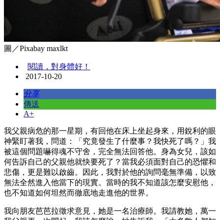
圖／Pixabay maxlkt
閱讀，對身體好！
2017-10-20
分享
傳送
A+
我父親病危的那一星期，有回他在床上坐起身來，用銳利的眼
神緊盯著我，問道：「究竟發生了什麼事？我快死了嗎？」我
被這個問題嚇得魂不守舍，完全無法回答他。身為女兒，該如
何告訴自己的父親他就快要死了？當我必須面對自己的恐懼和
悲傷，更是難以啟齒。因此，我對於他的詢問毫無準備，以致
無法全然進入他當下的現實。當時的我不知道該怎麼安慰他，
也不知道如何坦然而徹底地走進他的世界。
我向朋友芭芭拉徵求意見，她是一名治療師。我請教她，萬一