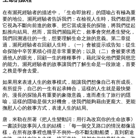
在有瀕死經驗者的描述中，「生命即旅程」的隱喻占有極為重
要的地位。瀕死經驗者告訴我們：在檢視人生時，我們都是將
它視為不斷向前進的敘事、把它當成漫長的探險，將我們從起
點推向結局。然而，當我們瀕臨死亡，敘事會突然產生變化，
我們回溯過往的一生，想要理解生命之旅的意義。第二章提
過，瀕死經驗者在回顧人生時，（一）會被提示或告知：從生
命探險中辛苦累積心得是非常重要的；以及（二）會被要求透
過他人的眼光，回顧一生的種種事件，藉此深化他們愛與慈悲
的能力。瀕死經驗者的故事讓我們了解生命是一段旅途，首要
之務是學會去愛。
如果用來表達人生的敘事模式，能讓我們想像自己有所成長、
有所提升，自己的一生有起承轉合，這樣的人生就是最快樂
的。漫長的探險具有重要的象徵意義，進而產生了旅行的隱
喻，這樣的隱喻是個大好機會，使我們能夠藉由更龐大、更能
撫慰人心的敘事方式，表達人生的結局。
唐．米勒在所著《把人生變動詞：用行為改寫你的生命故事》
一書談到故事與人生的結構：「每一個交叉路口的情況都像這
樣，在所有故事裡也幾乎不例外─你不斷划動船槳，直到窮途