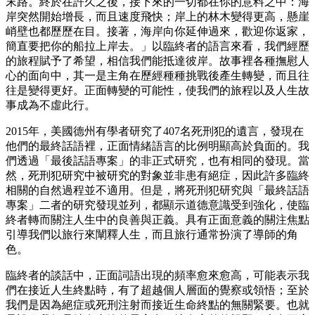
末路。終於在許久之後，接下來的一切都在你的意料之中：海
岸突然開始增長，而且速度飛快；岸上的林木變得更高，懸崖
峭壁也都歷歷在目。接著，海岸向你延伸過來，歡迎你返家，
簡直要把你的船拉上岸去。」以臨終者的語言來看，我們經歷
的旅程賦予了希望，相信我們能抵達彼岸。故事裡各種撫慰人
心的面向中，其一是主角在歷經種種挑戰後產生轉變，而且往
往是變得更好。正面轉變的可能性，使我們的旅程以及人生故
事成為不虛此行。
2015年，美國德州有學者研究了407名死刑犯的遺言，發現在
他們的最終話語裡，正面情緒語言的比例明顯高於負面的。我
們透過「最後話語專案」的非正式研究，也有相同的發現。當
然，死刑犯研究中被研究的對象並非患有絕症，因此許多臨終
相關的自然過程並不適用。但是，將死刑犯研究與「最終話語
專案」二者的研究發現並列，都顯示道德意識受到強化，使臨
終者轉而關注人生中的良善與正義。具有正面意義的關注焦點
引導我們以旅行來闡釋人生，而且旅行通常扮演了導師的角
色。
臨終者的談話中，正面詞語出現的頻率愈來愈高，可能表示我
們在接近人生終點時，有了超越個人層面的覺察或領悟；至於
我們是因為絕症或死刑注射而接近生命終點的無關緊要。也就