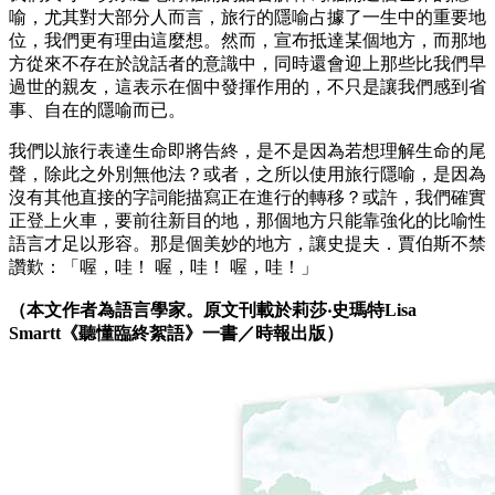
喻，尤其對大部分人而言，旅行的隱喻占據了一生中的重要地
位，我們更有理由這麼想。然而，宣布抵達某個地方，而那地
方從來不存在於說話者的意識中，同時還會迎上那些比我們早
過世的親友，這表示在個中發揮作用的，不只是讓我們感到省
事、自在的隱喻而已。
我們以旅行表達生命即將告終，是不是因為若想理解生命的尾
聲，除此之外別無他法？或者，之所以使用旅行隱喻，是因為
沒有其他直接的字詞能描寫正在進行的轉移？或許，我們確實
正登上火車，要前往新目的地，那個地方只能靠強化的比喻性
語言才足以形容。那是個美妙的地方，讓史提夫．賈伯斯不禁
讚歎：「喔，哇！ 喔，哇！ 喔，哇！」
（本文作者為語言學家。原文刊載於莉莎‧史瑪特Lisa
Smartt《聽懂臨終絮語》一書／時報出版）