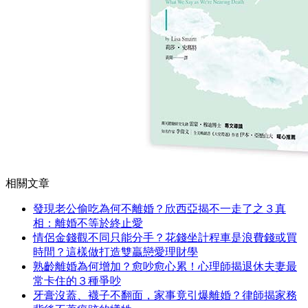
相關文章
發現老公偷吃為何不離婚？欣西亞揭不一走了之３真
相：離婚不等於終止愛
情侶金錢觀不同只能分手？花錢坐計程車是浪費錢或買
時間？這樣做打造雙贏戀愛理財學
熟齡離婚為何增加？愈吵愈心累！心理師揭退休夫妻最
常卡住的３種爭吵
牙膏沒蓋、襪子不翻面，家事竟引爆離婚？律師揭家務