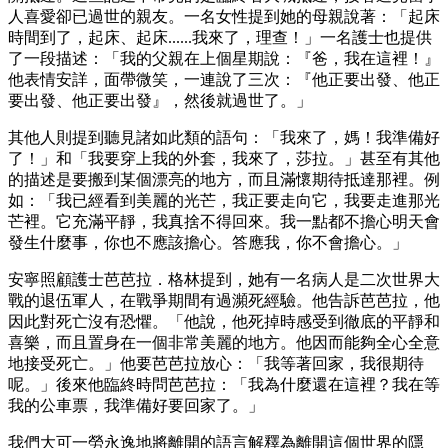
人喜愛卻已過世的親友。一名女性提到她的母親說著：「起床
時間到了，起床、起床......我來了，理查！」一名護士也提供
了一段描述：「我的父親在上個星期說：『爸，我在這裡！』
他表情安詳，面帶微笑，一連說了三次：『他正要出發、他正
要出發、他正要出發』，然後就過世了。」
其他人則提到聽見諸如此類的語句：「我來了，媽！我準備好
了！」和「我要穿上我的外套，我來了，莎拉。」甚至有其他
的描述是要搬到某個漂亮的地方，而且滿懷期待抵達那裡。例
如：「我已經看到美麗的光芒，我正要走向它，我要走進那光
芒裡。它充滿平靜，我真捨不得回來。我一點都不擔心明天會
發生什麼事，你也不應該擔心。答應我，你不會擔心。」
安寧照顧護士芭芭拉．格林提到，她有一名病人是二次世界大
戰的退伍軍人，在戰爭期間有過瀕死經驗。他告訴芭芭拉，他
因此對死亡沒有恐懼。「他說，他死掉時感受到徹底的平靜和
喜樂，而且置身在一個非常美麗的地方。他因而能夠全心全意
地接受死亡。」他要芭芭拉放心：「我等著回家，我很期待
呢。」後來他臨終時問芭芭拉：「我為什麼還在這裡？我在等
我的公車票，我準備好要回家了。」
我們大可一勞永逸地將離開的語言解釋為離開這個世界的隱