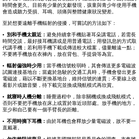
時間會更久。目前有少量的文獻發現，孩童與青少年使用手機
會造成聽力受損、耳鳴、頭痛與整體健康狀況變差。
至於想要遠離手機輻射的侵擾，可嘗試的方法如下：
• 別和手機太親近：
避免持續拿手機貼著耳朵講電話，若需長
時間交談，最好接耳機講或是用普通電話；用發訊息的方式取
代講手機；若利用手機下載或傳送較大檔案，儘量離遠一點；
不要將手機放在衣褲內，放在背包、手提袋等為宜。
• 輻射偏強時少用：
當手機信號較弱時，其會傳送更多電磁波
試圖連接基地台；當處於急駛的交通工具時，手機會發出更多
電磁波，藉以不斷更換基地台，維持信號的連貫；不要線上收
看影片或聽音樂，待下載完並換成飛航模式再欣賞。
• 就寢時人機分離：
睡覺過程中，除非關機或換成飛航模式，
否則不要把手機放在床上或置於靠近頭部處。放手機的地方，
至少和自己要有一個手臂長的距離。
• 不用時摘下耳機：
由於耳機也會釋放少量電磁波，故不要一
直戴著。