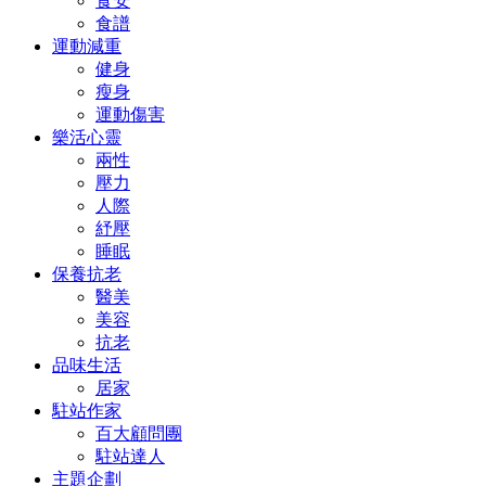
食安
食譜
運動減重
健身
瘦身
運動傷害
樂活心靈
兩性
壓力
人際
紓壓
睡眠
保養抗老
醫美
美容
抗老
品味生活
居家
駐站作家
百大顧問團
駐站達人
主題企劃