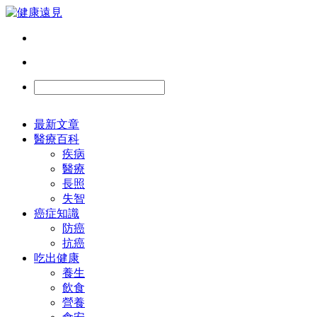
最新文章
醫療百科
疾病
醫療
長照
失智
癌症知識
防癌
抗癌
吃出健康
養生
飲食
營養