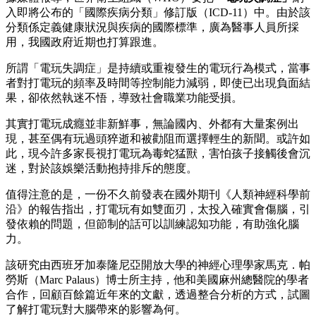
入即將公布的「國際疾病分類」修訂版（ICD-11）中。由於該
分類係定義健康狀況與疾病的國際標準，廣為醫事人員所採
用，我國政府近期也打算跟進。
所謂「電玩失調症」是持續或重複發生的電玩行為模式，當事
者對打電玩的頻率及時間等控制能力減弱，即使已出現負面結
果，卻依然執迷不悟，導致社會職業功能受損。
其實打電玩成癮並非新鮮事，無論國內、外都有大量案例出
現，甚至偶有玩過頭猝逝和被勸阻而選擇輕生的新聞。或許如
此，現今許多家長視打電玩為毒蛇猛獸，害怕孩子接觸後會沉
迷，對於該娛樂活動抱持排斥的態度。
值得注意的是，一份不久前發表在國外期刊《人類神經科學前
沿》的報告指出，打電玩有如雙面刃，太投入確實會傷腦，引
發依賴的問題，但節制的話可以訓練認知功能，有助強化腦
力。
該研究由西班牙加泰隆尼亞開放大學的神經心理學家馬克．帕
勞斯（Marc Palaus）博士所主持，他和美國麻州總醫院的學者
合作，回顧百餘篇近年來的文獻，透過整合分析的方式，試圖
了解打電玩對大腦帶來的影響為何。