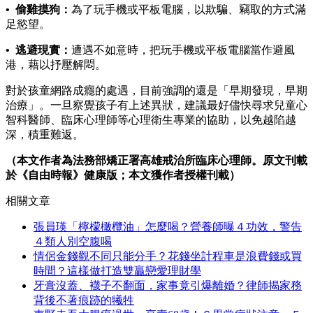
• 偷雞摸狗：
為了玩手機或平板電腦，以欺騙、竊取的方式滿
足慾望。
• 逃避現實：
遭遇不如意時，把玩手機或平板電腦當作避風
港，藉以抒壓解悶。
對於孩童網路成癮的處遇，目前強調的還是「早期發現，早期
治療」。一旦察覺孩子有上述異狀，建議最好儘快尋求兒童心
智科醫師、臨床心理師等心理衛生專業的協助，以免越陷越
深，積重難返。
（本文作者為法務部矯正署高雄戒治所臨床心理師。原文刊載
於《自由時報》健康版；本文獲作者授權刊載）
相關文章
張員瑛「檸檬橄欖油」怎麼喝？營養師曝４功效，警告
４類人別空腹喝
情侶金錢觀不同只能分手？花錢坐計程車是浪費錢或買
時間？這樣做打造雙贏戀愛理財學
牙膏沒蓋、襪子不翻面，家事竟引爆離婚？律師揭家務
背後不著痕跡的犧牲