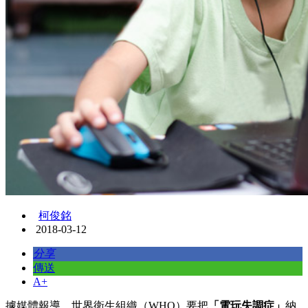
柯俊銘
2018-03-12
分享
傳送
A+
據媒體報導，世界衛生組織（WHO）要把
「電玩失調症」
納