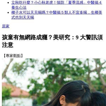
立秋吃什麼？小心秋老虎！慎防「夏季流感」中醫揭４
養生心法
椰子水可以天天喝嗎？中醫揭５類人不宜多喝，生椰美
式也別天天喝
居家
孩童有無網路成癮？美研究：9 大警訊須
注意
【專家觀點】