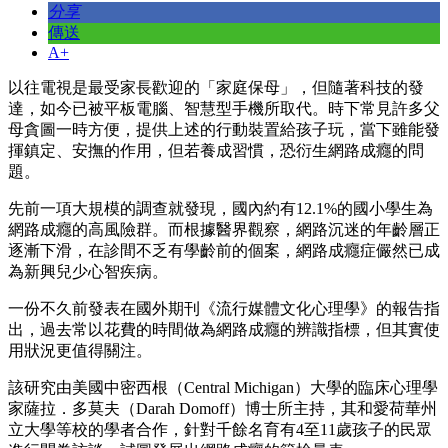
分享
傳送
A+
以往電視是最受家長歡迎的「家庭保母」，但隨著科技的發
達，如今已被平板電腦、智慧型手機所取代。時下常見許多父
母貪圖一時方便，提供上述的行動裝置給孩子玩，當下雖能發
揮鎮定、安撫的作用，但若養成習慣，恐衍生網路成癮的問
題。
先前一項大規模的調查就發現，國內約有12.1%的國小學生為
網路成癮的高風險群。而根據醫界觀察，網路沉迷的年齡層正
逐漸下滑，在診間不乏有學齡前的個案，網路成癮症儼然已成
為新興兒少心智疾病。
一份不久前發表在國外期刊《流行媒體文化心理學》的報告指
出，過去常以花費的時間做為網路成癮的辨識指標，但其實使
用狀況更值得關注。
該研究由美國中密西根（Central Michigan）大學的臨床心理學
家薩拉．多莫夫（Darah Domoff）博士所主持，其和愛荷華州
立大學等校的學者合作，針對千餘名育有4至11歲孩子的民眾