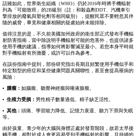
話雖如此，世界衛生組織（WHO）仍於2016年時將手機輻射
列為「可能致癌」的2B級別（註：和殺蟲劑DDT、汽機車引
擎排放的廢氣與塑化劑等相同級別），提醒民眾不要輕忽其伴
隨的威脅，畢竟和健康相關的疑慮始終未能排除。
值得注意的是，不久前美國加州政府的衛生部正式發布手機輻
射防害指南，當中除說明手機輻射可能的危害外，也提供諸多
使用手機的建議，指導如何將影響減至最小。若您本身平時就
對手機輻射有所擔憂，或許可以作為參考。
在該份指南中提到，部份研究指出長期且頻繁使用手機似乎和
特定類型的癌症和某些健康問題具關聯性，甚至會提高罹病的
風險：
• 腫瘤：
如腦瘤、聽覺神經瘤與唾液腺瘤。
• 生殖力受損：
男性精子數量過低、精子缺乏活性。
• 其他：
頭痛、學習能力降低、記憶力衰退、聽力下滑與失眠
等。
由於孩童、青少年的大腦與身體正處於發育階段，故若太早接
觸手機，相對於成人會更容易受到手機輻射的影響，且持續的