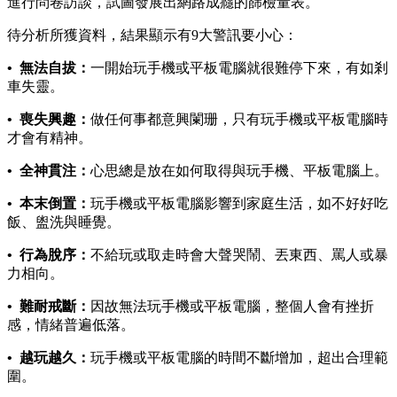
進行問卷訪談，試圖發展出網路成癮的篩檢量表。
待分析所獲資料，結果顯示有9大警訊要小心：
• 無法自拔：
一開始玩手機或平板電腦就很難停下來，有如剎
車失靈。
• 喪失興趣：
做任何事都意興闌珊，只有玩手機或平板電腦時
才會有精神。
• 全神貫注：
心思總是放在如何取得與玩手機、平板電腦上。
• 本末倒置：
玩手機或平板電腦影響到家庭生活，如不好好吃
飯、盥洗與睡覺。
• 行為脫序：
不給玩或取走時會大聲哭鬧、丟東西、罵人或暴
力相向。
• 難耐戒斷：
因故無法玩手機或平板電腦，整個人會有挫折
感，情緒普遍低落。
• 越玩越久：
玩手機或平板電腦的時間不斷增加，超出合理範
圍。