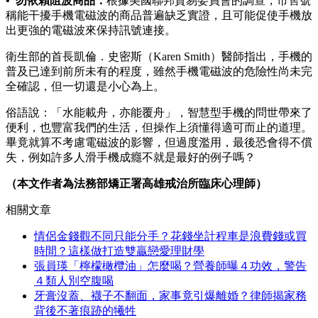
• 勿依賴阻波商品：
根據美國聯邦貿易委員會的調查，市售號
稱能干擾手機電磁波的商品普遍缺乏實證，且可能促使手機放
出更強的電磁波來保持訊號連接。
衛生部的首長凱倫．史密斯（Karen Smith）醫師指出，手機的
普及已達到前所未有的程度，雖然手機電磁波的危險性尚未完
全確認，但一切還是小心為上。
俗語說：「水能載舟，亦能覆舟」，智慧型手機的問世帶來了
便利，也豐富我們的生活，但操作上須懂得適可而止的道理。
畢竟就算不考慮電磁波的影響，但過度濫用，最後恐會得不償
失，例如許多人滑手機成癮不就是最好的例子嗎？
（本文作者為法務部矯正署高雄戒治所臨床心理師）
相關文章
情侶金錢觀不同只能分手？花錢坐計程車是浪費錢或買
時間？這樣做打造雙贏戀愛理財學
張員瑛「檸檬橄欖油」怎麼喝？營養師曝４功效，警告
４類人別空腹喝
牙膏沒蓋、襪子不翻面，家事竟引爆離婚？律師揭家務
背後不著痕跡的犧牲