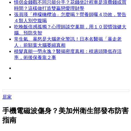
情侶金錢觀不同只能分手？花錢坐計程車是浪費錢或買
時間？這樣做打造雙贏戀愛理財學
張員瑛「檸檬橄欖油」怎麼喝？營養師曝４功效，警告
４類人別空腹喝
吃晚飯倍感孤獨？心理師談空巢期，用１０習慣強健大
腦、預防失智
常生氣、暴怒是大腦老化警訊！日本名醫揭「暴走老
人」前額葉大腦萎縮真相
植髮真能一勞永逸？醫揭密度真相：植過頭降低存活
率，術後保養靠２事
居家
手機電磁波傷身？美加州衛生部發布防害
指南