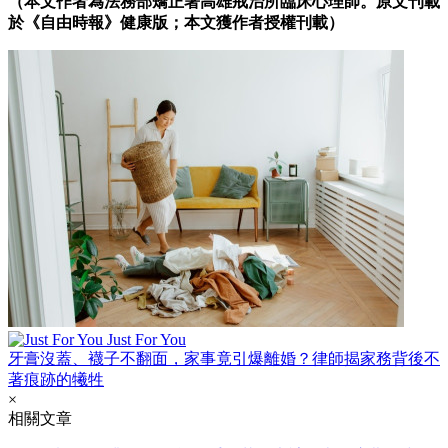
（本文作者為法務部矯正署高雄戒治所臨床心理師。原文刊載
於《自由時報》健康版；本文獲作者授權刊載）
Just For You
牙膏沒蓋、襪子不翻面，家事竟引爆離婚？律師揭家務背後不
著痕跡的犧牲
×
相關文章