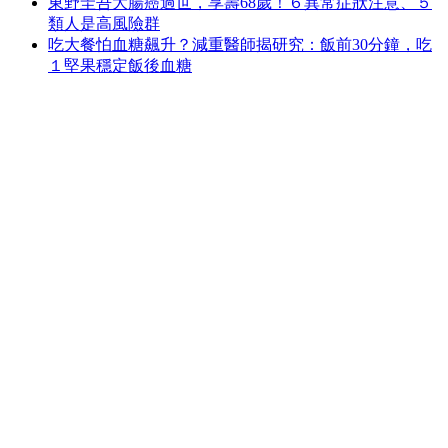
東野圭吾大腸癌過世，享壽68歲！６異常症狀注意、５
類人是高風險群
吃大餐怕血糖飆升？減重醫師揭研究：飯前30分鐘，吃
１堅果穩定飯後血糖