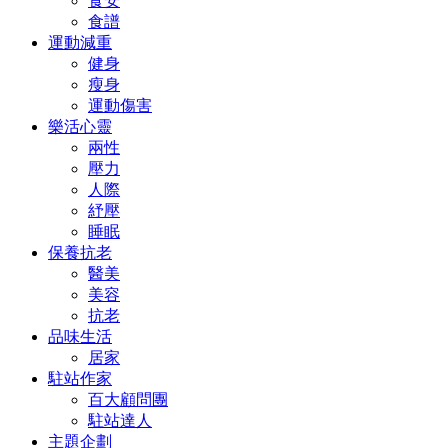
食安
食譜
運動減重
健身
瘦身
運動傷害
樂活心靈
兩性
壓力
人際
紓壓
睡眠
保養抗老
醫美
美容
抗老
品味生活
居家
駐站作家
百大顧問團
駐站達人
主題企劃