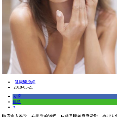
健康醫療網
2018-03-21
分享
傳送
A+
時序進入春季，在換季的過程，皮膚又開始蠢蠢欲動，有些人