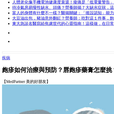
人體老化像手機電池健康度衰退！痠痛是「低電量警告」
待冷氣房易慢性缺水、頭痛？營養師揭７大缺水症狀，這
富人的身體有什麼不一樣？醫揭關鍵：「後設認知」能力
大豆油出包，豬油意外翻紅？營養師：吃對這１件事，飽
東大急診名醫寫給焦慮世代的心靈指南！這樣做，在日常
疾病
皰疹如何治療與預防？唇皰疹藥膏怎麼挑
【MedPartner 美的好朋友】