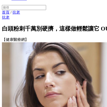
首頁
/
抗老
抗老
白頭粉刺千萬別硬擠，這樣做輕鬆讓它 O
【健康醫療網】