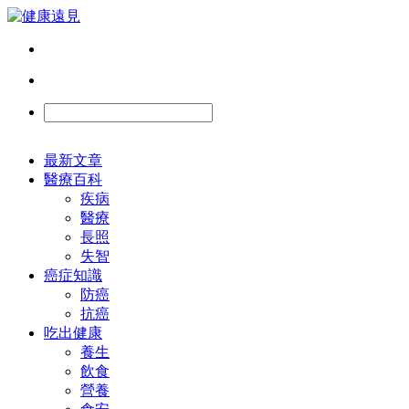
最新文章
醫療百科
疾病
醫療
長照
失智
癌症知識
防癌
抗癌
吃出健康
養生
飲食
營養