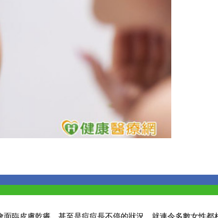
會面臨皮膚乾癢、甚至是痘痘長不停的狀況，就連令多數女性都