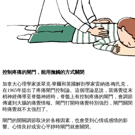
控制疼痛的閘門，能用撫觸的方式關閉
加拿大心理學家派翠克‧華爾和英國解剖學家雷納德‧梅扎克，
在1965年提出了疼痛閘門控制論。這個理論是說，當痛覺從末
梢神經傳導至脊髓神經時，脊髓上有控制疼痛的閘門，會調節
傳遞到大腦的痛覺情報。閘門打開時痛覺特別強烈，閘門關閉
時痛覺就不太強烈了。
閘門的開關調節取決於各種因素，也會受到心情或感情的影
響。心情良好或安心平靜時閘門就會關閉。