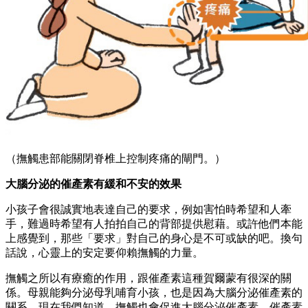
（撫觸患部能關閉脊椎上控制疼痛的閘門。）
大腦分泌的催產素有緩和不安的效果
小孩子會很誠實地表達自己的要求，例如害怕時希望和人牽
手，難過時希望有人拍拍自己的背部提供慰藉。或許他們本能
上感覺到，那些「要求」對自己的身心是不可或缺的吧。換句
話說，心靈上的安定要仰賴撫觸的力量。
撫觸之所以有療癒的作用，跟催產素這種賀爾蒙有很深的關
係。母親能夠分泌母乳哺育小孩，也是因為大腦分泌催產素的
關系。現在我們知道，撫觸也會促進大腦分泌催產素。催產素