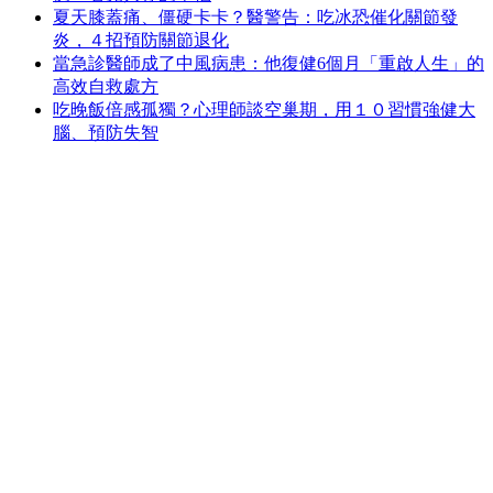
夏天膝蓋痛、僵硬卡卡？醫警告：吃冰恐催化關節發
炎，４招預防關節退化
當急診醫師成了中風病患：他復健6個月「重啟人生」的
高效自救處方
吃晚飯倍感孤獨？心理師談空巢期，用１０習慣強健大
腦、預防失智