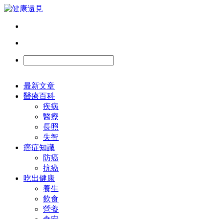
最新文章
醫療百科
疾病
醫療
長照
失智
癌症知識
防癌
抗癌
吃出健康
養生
飲食
營養