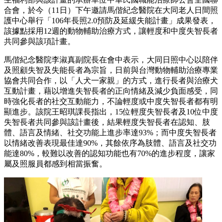
合會，於今（11日）下午邀請馬偕紀念醫院在大同老人日間照
護中心舉行「106年長照2.0預防及延緩失能計畫」成果發表，
該據點採用12週的動物輔助治療方式，讓輕度和中度失智長者
共同參與該項計畫。
馬偕紀念醫院李淑真副院長在會中表示，大同日照中心以陪伴
及照顧失智及失能長者為宗旨，日前與台灣動物輔助治療專業
協會共同合作，以「人犬一家親」的方式，進行長者與治療犬
互動計畫，藉以增進失智長者的正向情緒及減少負面感受，同
時強化長者的社交互動能力，不論輕度或中度失智長者都有明
顯進步。該院王昭琪課長指出，15位輕度失智長者及10位中度
失智長者共同參與該計畫後，結果輕度失智長者在認知、肢
體、語言及情緒、社交功能上進步率達93%；而中度失智長者
以情緒改善表現最佳達90%，其餘依序為肢體、語言及社交功
能達80%，較難以改善的認知功能也有70%的進步程度，讓家
屬及照服員都感到相當振奮。