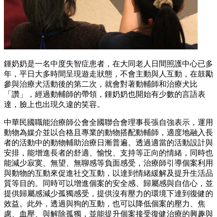
鍾奶奶是一名中度失智症患者，在大同老人日間照護中心已多
年，平日大多時間呈現遊走狀態，不會主動與人互動，在鼓勵
參與治療犬活動後的第二次，就會對著動輔師和治療犬比
「讚」，經過動輔師的帶領，鍾奶奶也開始有少數的言語表
達，臉上也出現久違的笑容。
中華民國職能治療師公會全國聯合會理事長張自強表示，運用
動物為媒介並以合格且專業的動物搭配動輔師，適度地融入長
者的活動中的動物輔助治療日漸普遍。透過適當的活動設計與
安排，能增進長者的舒適、愉悅、支持等正向的情緒，同時也
能減少寂寞、無望、無聊感等負面感受，治療師引導個案利用
與動物的互動來促進社交互動，以達到情緒緩解及提升生活品
質等目的。同時可以增進個案的安全感、歸屬感與自信心，並
提供歸屬感減少孤獨感受，提供沒有壓力的環境下達到復健的
效益。此外，透過與狗的互動，也可以降低個案的壓力、焦
慮、血壓、與解除孤獨，並能提升個案接受復健治療的興趣與