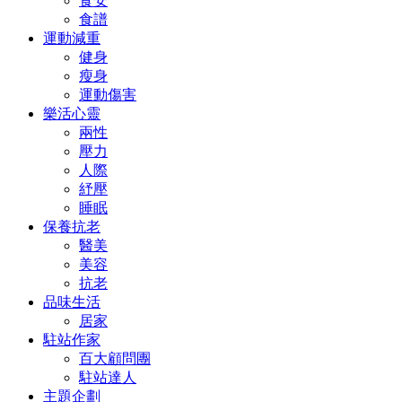
食安
食譜
運動減重
健身
瘦身
運動傷害
樂活心靈
兩性
壓力
人際
紓壓
睡眠
保養抗老
醫美
美容
抗老
品味生活
居家
駐站作家
百大顧問團
駐站達人
主題企劃