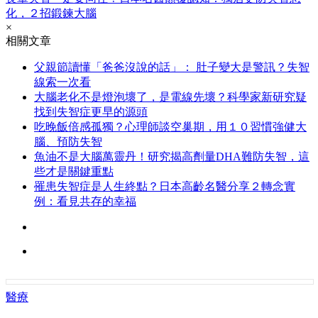
化，２招鍛鍊大腦
×
相關文章
父親節讀懂「爸爸沒說的話」： 肚子變大是警訊？失智
線索一次看
大腦老化不是燈泡壞了，是電線先壞？科學家新研究疑
找到失智症更早的源頭
吃晚飯倍感孤獨？心理師談空巢期，用１０習慣強健大
腦、預防失智
魚油不是大腦萬靈丹！研究揭高劑量DHA難防失智，這
些才是關鍵重點
罹患失智症是人生終點？日本高齡名醫分享２轉念實
例：看見共存的幸福
醫療