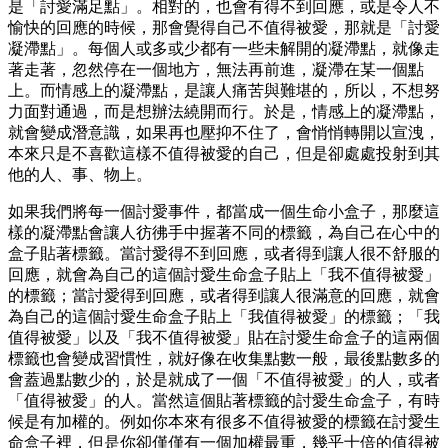
是「討愛滿足點」。相對的，也會有得不到回應，或是令人不
愉快的回應的時候，那會覺得自己不值得被愛，那就是「討愛
凝滯點」。每個人或多或少都有一些未解開的凝滯點，就像走
著走著，忽然停在一個地方，無法再前進，凝滯在某一個點
上。而情感上的凝滯點，是讓人痛苦與難堪的，所以，不想努
力面對通過，而是想辦法繞開而行。於是，情感上的凝滯點，
就會變成潛意識，如果再也壓抑不住了，會悄悄轉開以宣洩，
本來只是不喜歡這樣不值得被愛的自己，但是卻處處投射到其
他的人、事、物上。
如果我們將每一個討愛事件，都當成一個生命小盒子，那麼這
樣的凝滯點會讓人彷彿手中握著不同的標籤，為自己在心中的
盒子貼著標籤。當討愛得不到回應，或者得到讓人很不舒服的
回應，就會為自己的這個討愛生命盒子貼上「我不值得被愛」
的標籤；當討愛得到回應，或者得到讓人很滿意的回應，就會
為自己的這個討愛生命盒子貼上「我值得被愛」的標籤；「我
值得被愛」以及「我不值得被愛」貼在討愛生命盒子的這兩個
標籤也會變成習慣性，就好像在收集點數一般，最後點數多的
會蓋過點數少的，於是就成了一個「不值得被愛」的人，或者
「值得被愛」的人。當然這個貼著標籤的討愛生命盒子，有時
候是有加權的。例如你本來有很多不值得被愛的標籤在討愛生
命盒子裡，但是你卻僅僅有一個加權最重，幾乎十倍的值得被