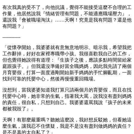
有次我真的受不了，向他抗議，覺得不能接受這麼不合理的工
作量，他居然說我『情緒管理有問題，不能適應職場壓力』，
還說我『會被職場淘汰』……天啊！究竟是我有問題？還是他
有問題？」
------------
「從懷孕開始，我婆婆就有意無意地明示、暗示我，希望我把
工作辭掉，好好在家裡專職帶小孩。我很喜歡我自己的工作，
但也覺得她說得有道理：『生孩子之後，應該多點時間留給家
庭跟孩子。』但我還沒準備好當全職媽媽，因此我先請了兩個
月育嬰假，打算一面度過剛開始新手媽媽的手忙腳亂期，一面
找到可靠的托嬰中心，然後再慢慢重回職場。
沒想到，當我婆婆知道我打算只請兩個月的育嬰假，而且在找
托嬰中心時，她非常的生氣，指著我大罵，說我沒有盡到媽媽
的責任，很自私，只想到自己。我婆婆還罵我說『孩子的未來
都被我毀了』。
天啊！有那麼嚴重嗎？聽她這麼說，我好想反駁她，但看她這
麼生氣，讓我忍不住懷疑，我是不是沒有盡到做媽媽的責任？
是不是真的太自私了？」