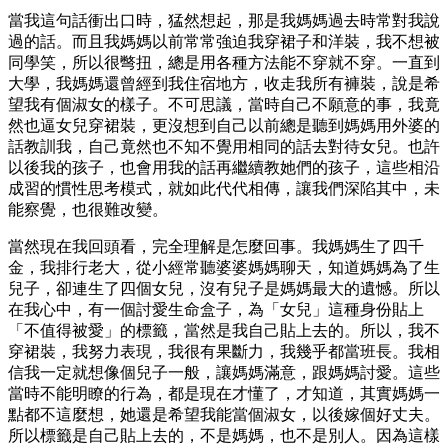
當我這句話衝出口時，猛然想起，那是我媽媽過去時常對我說
過的話。而且我媽媽以前常常強迫我穿裙子和洋裝，我不想被
同學笑，所以很彆扭，總是用各種方法能不穿就不穿。一直到
大學，我媽媽還曾經到我住宿地方，收走我所有褲裝，說是希
望我有個淑女的樣子。不可思議，當時自己不願意的事，我竟
然也逼女兒穿裙裝，更沒想到自己以前總是聽到媽媽用外婆的
話教訓我，自己竟然也不知不覺用相同的話去對待女兒。也許
以後我的孩子，也會用我的話再繼續教她們的孩子，這些相沿
成習的慣性思考模式，就如此代代相傳，讓我們深陷其中，未
能察覺，也很難改變。
當然現在我回頭看，完全理解是怎麼回事。我媽媽生了四千
金，我排行老大，從小經常聽婆婆媽媽聊天，知道媽媽為了生
兒子，卻連生了四個女兒，沒有兒子是媽媽最大的遺憾。所以
在我心中，有一個討愛生命盒子，為「女兒」這種身份貼上
「不值得被愛」的標籤，當然是我自己貼上去的。所以，我不
穿裙裝，我努力表現，我很有果斷力，我幾乎都當班長。我相
信我一定就想像個兒子一般，讓媽媽滿意，跟媽媽討愛。這些
當時不能明瞭的行為，都是現在才懂了，才知道，其實媽媽一
點都不這麼想，她還是希望我能當個淑女，以後嫁個好丈夫。
所以標籤是自己貼上去的，不是媽媽，也不是別人。因為這樣