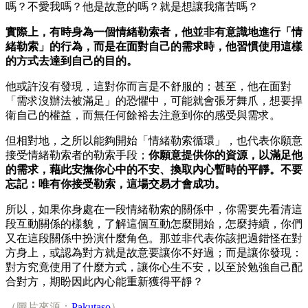
嗎？不愛我嗎？他是故意的嗎？就是想讓我痛苦嗎？
實際上，有時身為一個情緒勒索者，他並非有意識地進行「情
緒勒索」的行為，而是在面對自己的需求時，他習慣使用這樣
的方式去達到自己的目的。
他或許沒有發現，這對你而言是不舒服的；甚至，他在面對
「需求沒辦法被滿足」的恐懼中，可能就會張牙舞爪，想要捍
衛自己的權益，而無任何餘裕去注意到你的感受與需求。
但相對地，之所以能夠開始「情緒勒索循環」，也代表你願意
接受情緒勒索者的勒索手段；
你願意提供你的資源，以滿足他
的需求，藉此安撫你心中的不安、換取內心暫時的平靜。不要
忘記：唯有你接受勒索，這場交易才會成功。
所以，如果你身處在一段情緒勒索的關係中，你需要先看清這
段互動關係的樣貌，了解這個互動怎麼開始，怎麼持續，你們
又在這段關係中扮演什麼角色。那並非代表你該把過錯怪在對
方身上，或認為對方就是故意要讓你不好過；而是讓你發現：
對方究竟使用了什麼方式，讓你心生不安，以至於勉強自己配
合對方，期盼因此內心能重新獲得平靜？
（圖片來源：
Pakutaso
）