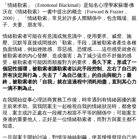
「情緒勒索」（Emotional Blackmail）是知名心理學家蘇珊‧佛
沃在《情緒勒索》一書中提出的概念（Forward & Frazier，
2000）。「情緒勒索」常見於許多人際關係中，包含職場、親
子、夫妻、朋友等。
情緒勒索者可能在有意識或無意識中，使用要求、威脅、施
壓、沉默等直接或間接的「勒索」手段，讓被勒索者產生各種
負面情緒，例如挫敗感、罪惡感、恐懼感……這些感受就會在
被勒索者的內心發酵、造成傷害；為了減少這些不舒服的感
受，被勒索者可能因而順服對方的要求，
長久下來，形成了一
個惡性循環，被勒索者讓勒索者以此手段控制、左右了自己的
所有決定與行為，失去了「為自己做主」的自由與能力；最
終，被勒索者的「自我」就在這過程中消耗殆盡，直到其心力
一滴不剩為止。
在我開始從事心理諮商實務工作後，時常遇到有情緒困擾的案
主前來求助。當我陪案主一起檢視自我的情緒狀況時，都會發
現，案主或許正處在一段權力相當不平等的關係中；可能案主
身邊的重要他人，正好是一位情緒勒索者，而對方與案主都不
知道。
一旦與案主開始討論，對情況抽絲剝繭，使其慢慢發現自己的