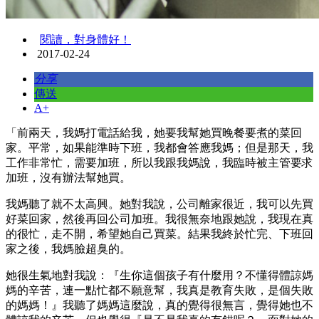
閱讀，對身體好！
2017-02-24
分享
傳送
A+
「前兩天，我媽打電話給我，她要我幫她買晚餐要煮的菜回
家。平常，如果能準時下班，我都會答應我媽；但是那天，我
工作非常忙，需要加班，所以我跟我媽說，我臨時被主管要求
加班，沒有辦法幫她買。
我媽聽了就不太高興。她對我說，公司離家很近，我可以先買
好菜回家，然後再回公司加班。我很無奈地跟她說，我現在真
的很忙，走不開，希望她自己買菜。結果我終於忙完、下班回
家之後，我媽臉超臭的。
她很生氣地對我說：『生你這個孩子有什麼用？不懂得體諒媽
媽的辛苦，連一點忙都不願意幫，我真是教育失敗，是個失敗
的媽媽！』我聽了媽媽這麼說，真的覺得很無言，覺得她也不