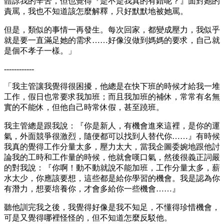
體諒我的辛苦，但也覺得『是不是我真的有錯呢？』面對她的
責罵，我也不知道該怎麼解釋，只好默默地被她罵。
但是，類似的事情一再發生。每次回家，都變成壓力，我似乎
就是要一直滿足她的需求……好像沒做到媽媽的要求，自己就
是個不孝子一樣。」
------------
「我主管讓我覺得很困擾，他總是在快下班的時候才給我一堆
工作，假日也常要求我加班；而且我加班的補休，常常有名無
實的不能休，但他自己時常休假，甚至蹺班。
我主管總是跟我說：『你是新人，有機會進來這裡，是你的運
氣，外面競爭很激烈，隨便都可以找到人替代你……』有時候
我真的覺得工作分量太多，壓力太大，當我企圖委婉地跟他討
論我的工時和工作量的時候，他就會嘆口氣，然後很義正詞嚴
的對我說：『你啊！動不動就說不能加班，工作分量太多，薪
水太少，你應該要想，這些都是給你學習的機會。我是認為你
有潛力，想要培養你，才會多給你一些機會……』
聽他訓完我之後，我覺得好像是我不知足，不懂得珍惜機會，
可是又覺得哪裡怪怪的，但不知道怎麼反駁他。