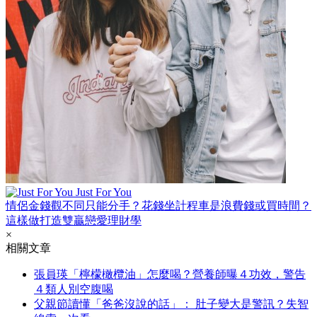
Just For You
情侶金錢觀不同只能分手？花錢坐計程車是浪費錢或買時間？
這樣做打造雙贏戀愛理財學
×
相關文章
張員瑛「檸檬橄欖油」怎麼喝？營養師曝４功效，警告
４類人別空腹喝
父親節讀懂「爸爸沒說的話」： 肚子變大是警訊？失智