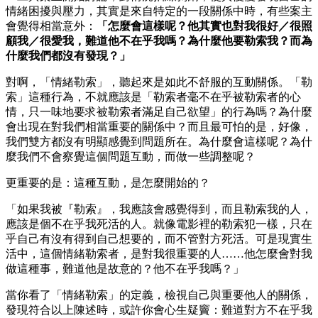
情緒困擾與壓力，其實是來自特定的一段關係中時，有些案主
會覺得相當意外：
「怎麼會這樣呢？他其實也對我很好／很照
顧我／很愛我，難道他不在乎我嗎？為什麼他要勒索我？而為
什麼我們都沒有發現？」
對啊，「情緒勒索」，聽起來是如此不舒服的互動關係。「勒
索」這種行為，不就應該是「勒索者毫不在乎被勒索者的心
情，只一味地要求被勒索者滿足自己欲望」的行為嗎？為什麼
會出現在對我們相當重要的關係中？而且最可怕的是，好像，
我們雙方都沒有明顯感覺到問題所在。為什麼會這樣呢？為什
麼我們不會察覺這個問題互動，而做一些調整呢？
更重要的是：這種互動，是怎麼開始的？
「如果我被『勒索』，我應該會感覺得到，而且勒索我的人，
應該是個不在乎我死活的人。就像電影裡的勒索犯一樣，只在
乎自己有沒有得到自己想要的，而不管對方死活。可是現實生
活中，這個情緒勒索者，是對我很重要的人……他怎麼會對我
做這種事，難道他是故意的？他不在乎我嗎？」
當你看了「情緒勒索」的定義，檢視自己與重要他人的關係，
發現符合以上陳述時，或許你會心生疑竇：難道對方不在乎我