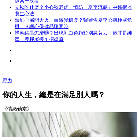
線索一次看
立秋吃什麼？小心秋老虎！慎防「夏季流感」中醫揭４
養生心法
熱到心臟開大火、血液變糖漿？醫警告夏季心肌梗塞危
機，３護心保健品聰明吃
蜂蜜結晶怎麼辦？出現乳白色顆粒別急著丟！這才是純
蜜，農糧署授１招復原
壓力
你的人生，總是在滿足別人嗎？
《情緒勒索》