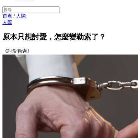
首頁
/
人際
人際
原本只想討愛，怎麼變勒索了？
《討愛勒索》