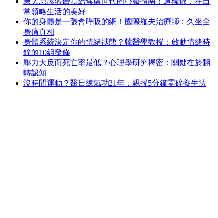
東大急診名醫寫給焦慮世代的心靈指南！這樣做，在日
常領略生活的美好
你的身體是一張會呼吸的網！國際羅夫治療師：久坐全
身痛真相
身體系統決定你的情緒狀態？韓醫學教授：啟動情緒時
鐘的10組發條
壓力大反而死亡率最低？心理學研究揭密：關鍵在於翻
轉認知
沒時間運動？醫日練氣功21年，親授5分鐘零碎養生法