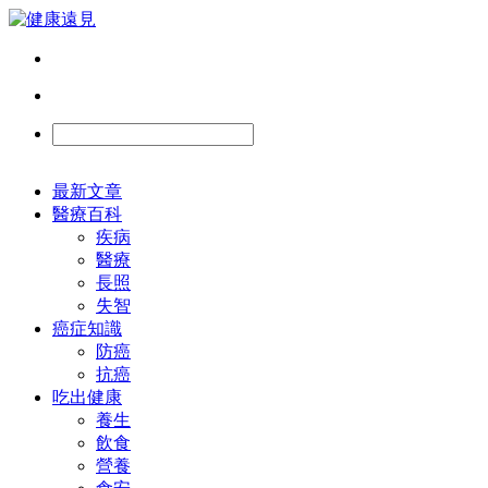
最新文章
醫療百科
疾病
醫療
長照
失智
癌症知識
防癌
抗癌
吃出健康
養生
飲食
營養