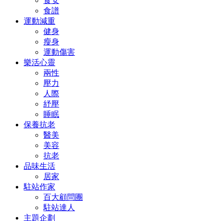
食安
食譜
運動減重
健身
瘦身
運動傷害
樂活心靈
兩性
壓力
人際
紓壓
睡眠
保養抗老
醫美
美容
抗老
品味生活
居家
駐站作家
百大顧問團
駐站達人
主題企劃