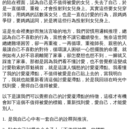
的陷在裡面，認為自己是不值得被愛的女兒，失去了自己，於
是一直循環、重複，才會投射到女兒身上。其實這些要女兒穿
洋裝，用媽媽的話數落女兒，也是一直在討愛的行為，跟媽媽
爭辯，要媽媽認同，於是將這些行為投射到女兒身上。
這是生命裡奧妙而無法言喻的地方，我們習慣用邏輯推理，總
認為自己不喜歡的行為，當然會不讓它繼續發生。無奈這世間
總總難堪困苦，卻一再重複，一再循環。重複師長、親密的人
最讓自己不喜歡的對待，循環讓人困頓一心想擺脫的命運。就
例如有人好不容易離開了家暴，卻怎麼想也想不到，一腳就又
踩進了家暴。那都是因為我們看不懂討愛，也不曾覺察這變成
討愛勒索的罪魁禍首，就是這讓人惱怒的討愛凝滯點。我看懂
了我的討愛凝滯點，不值得被愛是自己貼上去的，當我明白
了，我就也能重新看清這個討愛凝滯點，於是我回頭在時光中
找到愛，覺得自己值得被愛。
以下是讓我們可以覺察自己的討愛凝滯點的特徵，這樣才有機
會卸下這個不值得被愛的標籤，重新找到愛，愛自己，才能愛
別人。
1. 是我自己心中有一套自己的詮釋與推演。