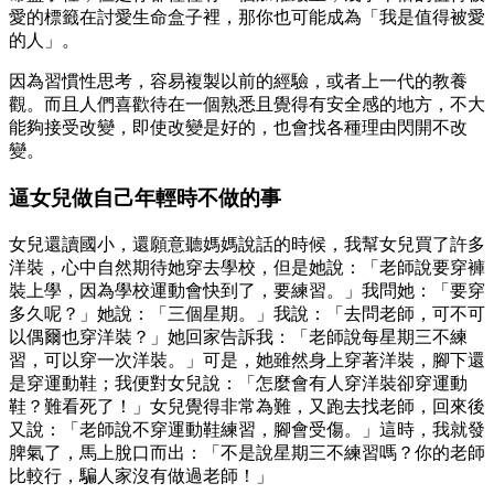
愛的標籤在討愛生命盒子裡，那你也可能成為「我是值得被愛
的人」。
因為習慣性思考，容易複製以前的經驗，或者上一代的教養
觀。而且人們喜歡待在一個熟悉且覺得有安全感的地方，不大
能夠接受改變，即使改變是好的，也會找各種理由閃開不改
變。
逼女兒做自己年輕時不做的事
女兒還讀國小，還願意聽媽媽說話的時候，我幫女兒買了許多
洋裝，心中自然期待她穿去學校，但是她說：「老師說要穿褲
裝上學，因為學校運動會快到了，要練習。」我問她：「要穿
多久呢？」她說：「三個星期。」我說：「去問老師，可不可
以偶爾也穿洋裝？」她回家告訴我：「老師說每星期三不練
習，可以穿一次洋裝。」可是，她雖然身上穿著洋裝，腳下還
是穿運動鞋；我便對女兒說：「怎麼會有人穿洋裝卻穿運動
鞋？難看死了！」女兒覺得非常為難，又跑去找老師，回來後
又說：「老師說不穿運動鞋練習，腳會受傷。」這時，我就發
脾氣了，馬上脫口而出：「不是說星期三不練習嗎？你的老師
比較行，騙人家沒有做過老師！」