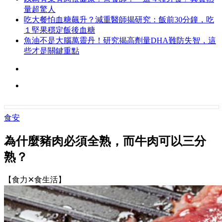
量超驚人
吃大餐怕血糖飆升？減重醫師揭研究：飯前30分鐘，吃
１堅果穩定飯後血糖
魚油不是大腦萬靈丹！研究揭高劑量DHA難防失智，這
些才是關鍵重點
食安
為什麼豬肉必須全熟，而牛肉可以三分
熟？
【食力✕食生活】