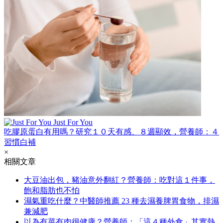
Just For You
吃膠原蛋白有用嗎？研究１０天有感、８週顯效，營養師：４
習慣白補
×
相關文章
大豆油出包，豬油意外翻紅？營養師：吃對這１件事，
飽和脂肪也不怕
濕氣重吃什麼？中醫師推薦 23 種去濕養脾胃食物，排濕
兼減肥
以為有菜有肉很健康？營養師：「這４種外食」其實熱