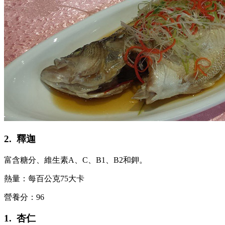
2. 釋迦
富含糖分、維生素A、C、B1、B2和鉀。
熱量：每百公克75大卡
營養分：96
1. 杏仁