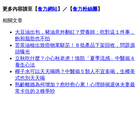
更多內容請至【
食力網站
】／【
食力粉絲團
】
相關文章
大豆油出包，豬油意外翻紅？營養師：吃對這１件事，
飽和脂肪也不怕
苦茶油檢出致癌物苯駢芘！８批產品下架回收，問題源
頭曝光
立秋吃什麼？小心秋老虎！慎防「夏季流感」中醫揭４
養生心法
椰子水可以天天喝嗎？中醫揭５類人不宜多喝，生椰美
式也別天天喝
熟齡離婚為何增加？愈吵愈心累！心理師揭退休夫妻最
常卡住的３種爭吵