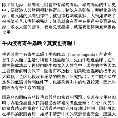
除了旋毛蟲，豬肉還可能會帶有豬肉絛蟲。豬肉絛蟲的生活史
中，要經過人與豬兩種動物宿主，豬吃入蟲卵後，卵孵化為幼
蟲，進入豬的肌肉組織中，被組織包圍成囊狀。人類如果吃了
被感染並且未煮熟的豬肉，絛蟲就會在寄生在腸道中發育為成
蟲，吸收人體的營養。要避免被感染，就需要把豬肉煮熟後再
食用。
牛肉沒有寄生蟲嗎？其實也有喔！
牛肉其實也有寄生蟲喔！牛肉絛蟲（Taenia saginata）的宿主
是牛與人類，生活史與豬肉絛蟲類似，先由牛吃進蟲卵，在牛
體中變成幼蟲，再經由吃牛肉進入人體之中。現在的牛隻因為
主要餵食飼料與乾草，圈養而不放牧，能夠吃進蟲卵的機率大
大降低，也因此較沒有感染的機會。研究指出，將牛肉冷凍在
足夠的低溫與時間條件下，也能夠將肉中的幼蟲殺死，因此牛
肉較沒有寄生蟲的問題。
因為豬肉同時有豬旋毛蟲與豬肉絛蟲的問題，所以在食用豬肉
時，為避免蟲蟲入口請務必要將豬肉煮至全熟；而吃牛肉受牛
肉絛蟲感染的機會可以透過將牛肉充分冷凍以控制，因此可以
在半熟的狀態食用，如果不清楚牛肉的來源是否安全，建議大