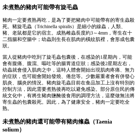
未煮熟的豬肉可能帶有旋毛蟲
豬肉一定要煮熟再吃，是為了要把豬肉中可能帶有的寄生蟲殺
死。豬旋毛蟲（Trichinella spiralis）是細小的線蟲，人類、
豬、老鼠都是它的宿主。成熟雌蟲長度約3～4mm，寄生在十
二指腸和空腸中；幼蟲則生長在肌肉的橫紋肌裡，會形成包囊
狀。
當人從豬肉中吃到了旋毛蟲包囊後，在感染的1星期內，可能
會有腹痛、腹瀉、嘔吐等的腸胃道症狀；感染後2星期左右，
幼蟲就會侵入肌肉之中，這時人體會開始出現肌肉疼痛、無力
的症狀，也可能會開始發燒、倦怠等。少數嚴重者會有併發心
肌炎、腦炎的情況。豬肉旋毛蟲目前在食品加工上沒有特別的
控制方法，因此需要煮熟後再吃以避免感染。部分原住民的傳
統文化中，有將生豬肉鹽醃後食用的調理方法，這麼做無法將
寄生蟲的包囊殺死。因此，為了健康安全，豬肉一定要吃全
熟。
未煮熟的豬肉還可能帶有豬肉絛蟲（Taenia
solium）