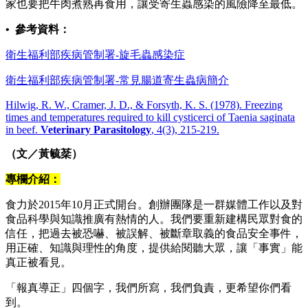
家也要把牛肉煮熟再食用，讓受寄生蟲感染的風險降至最低。
• 參考資料：
衛生福利部疾病管制署-旋毛蟲感染症
衛生福利部疾病管制署-常見腸道寄生蟲病簡介
Hilwig, R. W., Cramer, J. D., & Forsyth, K. S. (1978). Freezing
times and temperatures required to kill cysticerci of Taenia saginata
in beef.
Veterinary Parasitology
, 4(3), 215-219.
（文／黃毓棻）
專欄介紹：
食力於2015年10月正式開台。創辦團隊是一群媒體工作以及對
食品科學與知識推廣有熱情的人。我們要重新建構民眾對食的
信任，把過去被恐嚇、被誤解、被斷章取義的食品安全事件，
用正確、知識與理性的角度，提供給閱聽大眾，讓「事實」能
真正被看見。
「報真導正」四個字，我們所寫，我們負責，更希望你們看
到。