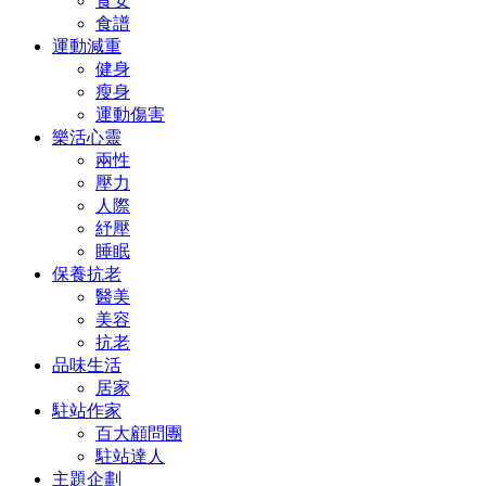
食安
食譜
運動減重
健身
瘦身
運動傷害
樂活心靈
兩性
壓力
人際
紓壓
睡眠
保養抗老
醫美
美容
抗老
品味生活
居家
駐站作家
百大顧問團
駐站達人
主題企劃