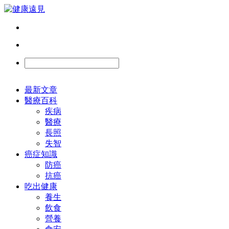
最新文章
醫療百科
疾病
醫療
長照
失智
癌症知識
防癌
抗癌
吃出健康
養生
飲食
營養