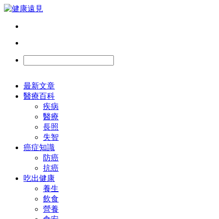
最新文章
醫療百科
疾病
醫療
長照
失智
癌症知識
防癌
抗癌
吃出健康
養生
飲食
營養