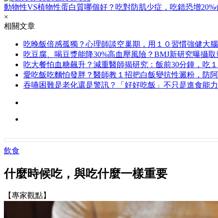
動物性VS植物性蛋白質哪個好？吃對防肌少症，吃錯恐增20%
×
相關文章
吃晚飯倍感孤獨？心理師談空巢期，用１０習慣強健大腦
吃豆腐、喝豆漿能降30%高血壓風險？BMJ新研究曝攝
吃大餐怕血糖飆升？減重醫師揭研究：飯前30分鐘，吃
愛吃飯吃麵怕發胖？醫師教１招把白飯變抗性澱粉，防阿
吞嚥困難是老化還是警訊？「好好吃飯」不只是進食能力
飲食
什麼時候吃，與吃什麼一樣重要
【專家觀點】