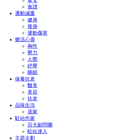
食安
食譜
運動減重
健身
瘦身
運動傷害
樂活心靈
兩性
壓力
人際
紓壓
睡眠
保養抗老
醫美
美容
抗老
品味生活
居家
駐站作家
百大顧問團
駐站達人
主題企劃